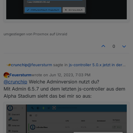
umgestiegen von Proxmox auf Unraid
0
@
feuersturm
sagte in
js-controller 5.0.x jetzt in der
crunchip
BETA
:
Feuersturm
wrote on
Jun 12, 2023, 7:03 PM
last edited by
Offline
die js-controller Update Funktion über den
@
crunchip
Welche Adminversion nutzt du?
Admin ausprobiert
Mit Admin 6.5.7 und dem letzten js-controller aus dem
@
foxriver76
Alpha Stadium sieht das bei mir so aus:
ich hab da gar keine Möglichkeit