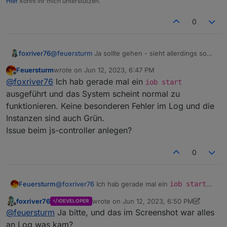
Hier
könnt ihr mich unterstützen.
proxmox@ioBrokerTestsystem:~$ iob version

0
foxriver76
@
feuersturm
Ja sollte gehen - sieht allerdings so
aus als wäre Upgrade erfolgreich - allerdings
Feuersturm
wrote on
Jun 12, 2023, 6:47 PM
Controller nicht wieder gestartet?
last edited by
Offline
@
foxriver76
Ich hab gerade mal ein
iob start
ausgeführt und das System scheint normal zu
funktionieren. Keine besonderen Fehler im Log und die
Instanzen sind auch Grün.
Issue beim js-controller anlegen?
0
Feuersturm
@
foxriver76
Ich hab gerade mal ein
iob start
ausgeführt und das System scheint normal zu
foxriver76
wrote on
Jun 12, 2023, 6:50 PM
DEVELOPER
funktionieren. Keine besonderen Fehler im Log
last edited by foxriver76
Jun 12, 2023, 8:5
Offline
@
feuersturm
Ja bitte, und das im Screenshot war alles
und die Instanzen sind auch Grün.
Issue beim js-controller anlegen?
an Log was kam?