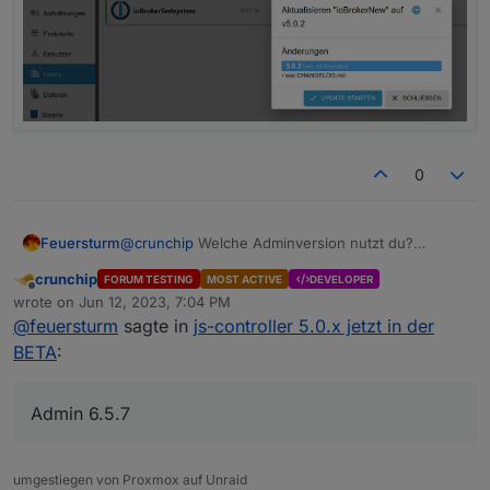
0
Feuersturm
@
crunchip
Welche Adminversion nutzt du?
Mit Admin 6.5.7 und dem letzten js-controller aus
crunchip
FORUM TESTING
MOST ACTIVE
DEVELOPER
dem Alpha Stadium sieht das bei mir so aus:
Offline
wrote on
Jun 12, 2023, 7:04 PM
last edited by
@
feuersturm
sagte in
js-controller 5.0.x jetzt in der
BETA
:
Admin 6.5.7
umgestiegen von Proxmox auf Unraid