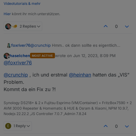
Videotutorials & mehr
Hier
könnt ihr mich unterstützen.
2 Replies
0
foxriver76
@
crunchip
Hmm.. ok dann sollte es eigentlich
gehen. Müsste
@
Bluefox
etwas zu sagen, wie der
haselchen
wrote on
Jun 12, 2023, 8:09 PM
MOST ACTIVE
Admin Check genau ausschaut.
last edited by
Offline
@
foxriver76
@
crunchip
, ich und erstmal
@
heinhan
hatten das „VIS“
Problem.
Kommt da ein Fix zu ?!
Synology DS218+ & 2 x Fujitsu Esprimo (VM/Container) + FritzBox7590 + 2
AVM 3000 Repeater & Homematic & HUE & Osram & Xiaomi, NPM 10.9.7,
Nodejs 22.22.2 ,JS Controller 7.0.7 ,Admin 7.8.24
E
1 Reply
0