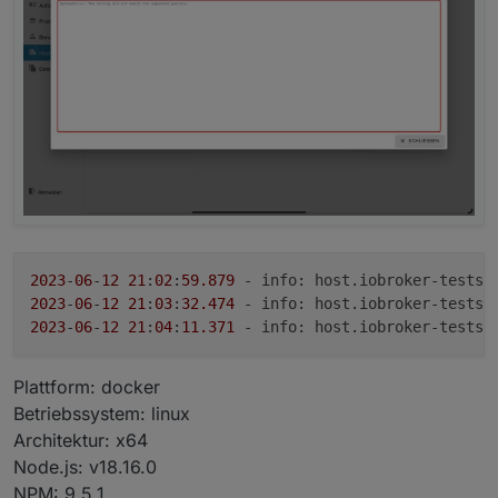
2023
-
06
-
12
21
:
02
:
59.879
 - info: host.iobroker-testsy
2023
-
06
-
12
21
:
03
:
32.474
 - info: host.iobroker-testsy
2023
-
06
-
12
21
:
04
:
11.371
 - info: host.iobroker-testsy
Plattform: docker
Betriebssystem: linux
Architektur: x64
Node.js: v18.16.0
NPM: 9.5.1