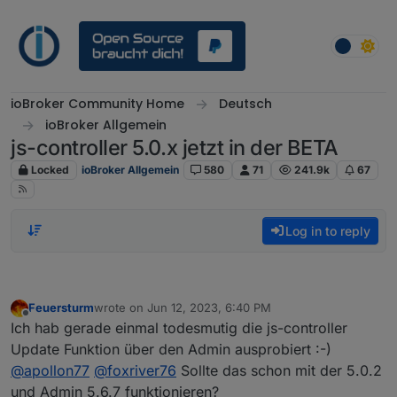
Skip to content
ioBroker Community Home
Deutsch
ioBroker Allgemein
js-controller 5.0.x jetzt in der BETA
Locked
ioBroker Allgemein
580
71
241.9k
67
Log in to reply
Feuersturm
wrote on
Jun 12, 2023, 6:40 PM
last edited by
Offline
Ich hab gerade einmal todesmutig die js-controller
Update Funktion über den Admin ausprobiert :-)
@
apollon77
@
foxriver76
Sollte das schon mit der 5.0.2
und Admin 5.6.7 funktionieren?