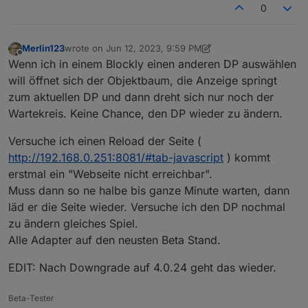
0
Merlin123
wrote on
Jun 12, 2023, 9:59 PM
last edited by Merlin123
Jun 13, 2023, 12:12 AM
Offline
Wenn ich in einem Blockly einen anderen DP auswählen
will öffnet sich der Objektbaum, die Anzeige springt
zum aktuellen DP und dann dreht sich nur noch der
Wartekreis. Keine Chance, den DP wieder zu ändern.
Versuche ich einen Reload der Seite (
http://192.168.0.251:8081/#tab-javascript
) kommt
erstmal ein "Webseite nicht erreichbar".
Muss dann so ne halbe bis ganze Minute warten, dann
läd er die Seite wieder. Versuche ich den DP nochmal
zu ändern gleiches Spiel.
Alle Adapter auf den neusten Beta Stand.
EDIT: Nach Downgrade auf 4.0.24 geht das wieder.
Beta-Tester