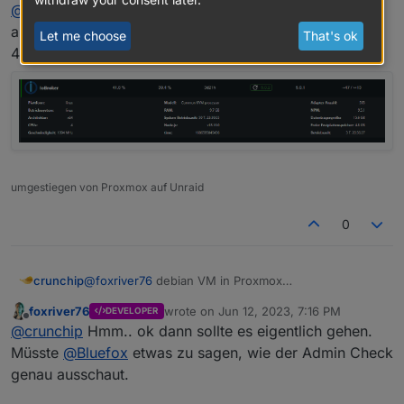
@
foxriver76
debian VM in Proxmox
aktuell js-controller: 5.0.1-alpha.0-20230406-
Let me choose
That's ok
4552d569
umgestiegen von Proxmox auf Unraid
0
crunchip
@
foxriver76
debian VM in Proxmox
aktuell js-controller: 5.0.1-alpha.0-20230406-
foxriver76
wrote on
Jun 12, 2023, 7:16 PM
DEVELOPER
4552d569
last edited by
Offline
@
crunchip
Hmm.. ok dann sollte es eigentlich gehen.
Müsste
@
Bluefox
etwas zu sagen, wie der Admin Check
genau ausschaut.