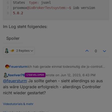
States  
type:
 jsonl
proxmox
@ioBrokerTestsystem
:~
$ 
iob version
5.0
.
2
Im Log steht folgendes:
Spoiler
2 Replies
0
Ich hab gerade einmal todesmutig die js-controller
Feuersturm
Update Funktion über den Admin ausprobiert :-)
foxriver76
wrote on
Jun 12, 2023, 6:43 PM
DEVELOPER
@
apollon77
@
foxriver76
Sollte das schon mit der
Wenn ich über die Konsole mir den Status
last edited by
Offline
@
feuersturm
Ja sollte gehen - sieht allerdings so aus
5.0.2 und Admin 5.6.7 funktionieren?
anzeigen lasse sieht es wie folgt aus:
Bei dieser Anzeige bleibt der Admin hängen:
proxmox@ioBrokerTestsystem:~$ iob status

als wäre Upgrade erfolgreich - allerdings Controller
iobroker is not running on this host.

nicht wieder gestartet?
Im Log steht folgendes:
Videotutorials & mehr
Objects type: jsonl

States  type: jsonl

Spoiler