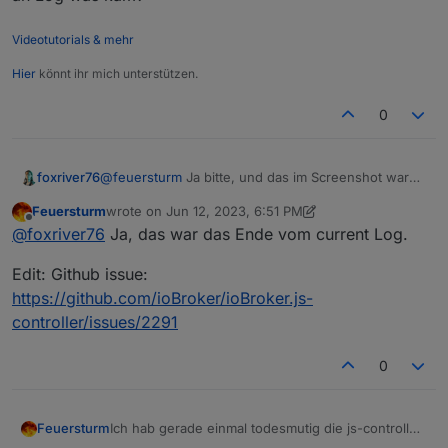
Videotutorials & mehr
Hier
könnt ihr mich unterstützen.
0
foxriver76
@
feuersturm
Ja bitte, und das im Screenshot war
alles an Log was kam?
Feuersturm
wrote on
Jun 12, 2023, 6:51 PM
last edited by Feuersturm
Jun 12, 2023, 9:02 PM
Offline
@
foxriver76
Ja, das war das Ende vom current Log.
Edit: Github issue:
https://github.com/ioBroker/ioBroker.js-
controller/issues/2291
0
Ich hab gerade einmal todesmutig die js-controller
Feuersturm
Update Funktion über den Admin ausprobiert :-)