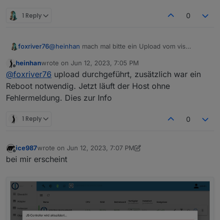
1 Reply
0
foxriver76
@
heinhan
mach mal bitte ein Upload vom vis
Adapter, evtl. Ist es dann gefixt
heinhan
wrote on
Jun 12, 2023, 7:05 PM
last edited by
Offline
@
foxriver76
upload durchgeführt, zusätzlich war ein
Reboot notwendig. Jetzt läuft der Host ohne
Fehlermeldung. Dies zur Info
1 Reply
0
ice987
wrote on
Jun 12, 2023, 7:07 PM
last edited by ice987
Jun 12, 2023, 9:09 PM
Offline
bei mir erscheint