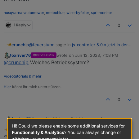
husqvarna-automower
,
meteoblue
,
wiserbyfeller
,
spritmonitor
1 Reply
0
@
feuersturm
sagte in
js-controller 5.0.x jetzt in der
crunchip
BETA
:
foxriver76
wrote on
Jun 12, 2023, 7:08 PM
DEVELOPER
last edited by
Offline
Admin 6.5.7
@
crunchip
Welches Betriebssystem?
Videotutorials & mehr
Hier
könnt ihr mich unterstützen.
0
foxriver76
@
crunchip
Welches Betriebssystem?
Hi! Could we please enable some additional services for
crunchip
FORUM TESTING
MOST ACTIVE
DEVELOPER
Functionality & Analytics
? You can always change or
Offline
wrote on
Jun 12, 2023, 7:13 PM
last edited by crunchip
Jun 12, 2023, 9:22 PM
withdraw your consent later.