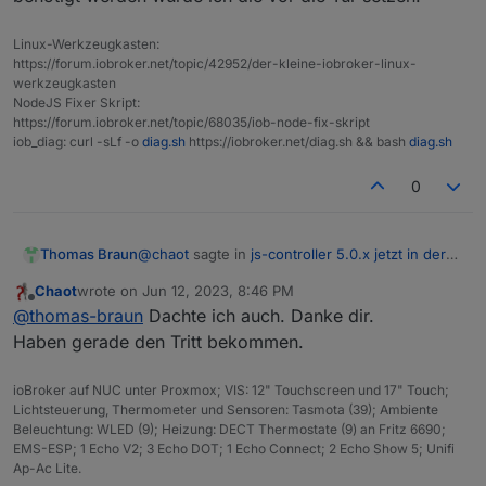
des Problems), umso schneller können wir Fehler
einkreisen und beheben.
Linux-Werkzeugkasten:
https://forum.iobroker.net/topic/42952/der-kleine-iobroker-linux-
werkzeugkasten
NodeJS Fixer Skript:
https://forum.iobroker.net/topic/68035/iob-node-fix-skript
iob_diag: curl -sLf -o
diag.sh
https://iobroker.net/diag.sh && bash
diag.sh
0
@
chaot
sagte in
js-controller 5.0.x jetzt in der
Thomas Braun
BETA
:
Chaot
wrote on
Jun 12, 2023, 8:46 PM
last edited by
Offline
Wie bekomme ich die weg?
@
thomas-braun
Dachte ich auch. Danke dir.
Haben gerade den Tritt bekommen.
Das sind wohl verwaiste Adapter. Wenn die
nicht benötigt werden würde ich die vor die Tür
ioBroker auf NUC unter Proxmox; VIS: 12" Touchscreen und 17" Touch;
setzen.
Lichtsteuerung, Thermometer und Sensoren: Tasmota (39); Ambiente
Beleuchtung: WLED (9); Heizung: DECT Thermostate (9) an Fritz 6690;
EMS-ESP; 1 Echo V2; 3 Echo DOT; 1 Echo Connect; 2 Echo Show 5; Unifi
Ap-Ac Lite.