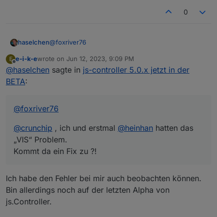
0
@
foxriver76
haselchen
e-i-k-e
wrote on
Jun 12, 2023, 9:09 PM
E
@
crunchip
, ich und erstmal
@
heinhan
hatten das
last edited by
Offline
@
haselchen
sagte in
js-controller 5.0.x jetzt in der
„VIS“ Problem.
Kommt da ein Fix zu ?!
BETA
:
@
foxriver76
@
crunchip
, ich und erstmal
@
heinhan
hatten das
„VIS“ Problem.
Kommt da ein Fix zu ?!
Ich habe den Fehler bei mir auch beobachten können.
Bin allerdings noch auf der letzten Alpha von
js.Controller.