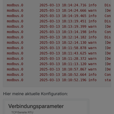
modbus.0
2025-03-13 18:14:24.716	
info
Disc
modbus.0
2025-03-13 18:14:24.666	
warn
	[
Dev
modbus.0
2025-03-13 18:14:19.465	
info
Conn
modbus.0
2025-03-13 18:13:19.451	
info
Disc
modbus.0
2025-03-13 18:13:19.399	
warn
	[
Dev
modbus.0
2025-03-13 18:13:14.198	
info
Conn
modbus.0
2025-03-13 18:12:14.182	
info
Disc
modbus.0
2025-03-13 18:12:14.130	
warn
	[
Dev
modbus.0
2025-03-13 18:11:58.878	
warn
	[
Dev
modbus.0
2025-03-13 18:11:43.625	
warn
	[
Dev
modbus.0
2025-03-13 18:11:28.372	
warn
	[
Dev
modbus.0
2025-03-13 18:11:13.120	
warn
	[
Dev
modbus.0
2025-03-13 18:10:57.867	
warn
	[
Dev
modbus.0
2025-03-13 18:10:52.664	
info
Conn
modbus.0
2025-03-13 18:10:52.196	
info
star
Hier meine aktuelle Konfiguration: