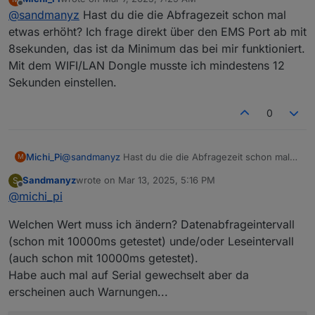
einer) richtig aktualisiert wird...
modbus.0	2025-03-04 15:51:09.572	info
last edited by
Offline
@
sandmanyz
Hast du die die Abfragezeit schon mal
modbus.0	2025-03-04 15:51:08.572	warn	[
Was ist die Ursache?
modbus.0	2025-03-04 15:51:08.571	erro
etwas erhöht? Ich frage direkt über den EMS Port ab mit
modbus.0	2025-03-04 15:51:08.571	erro
8sekunden, das ist da Minimum das bei mir funktioniert.
modbus.0	2025-03-04 15:51:08.571	war
Mit dem WIFI/LAN Dongle musste ich mindestens 12
Sekunden einstellen.
0
Michi_Pi
@
sandmanyz
Hast du die die Abfragezeit schon mal
M
etwas erhöht? Ich frage direkt über den EMS Port ab
Sandmanyz
wrote on
Mar 13, 2025, 5:16 PM
S
mit 8sekunden, das ist da Minimum das bei mir
last edited by
Offline
@
michi_pi
funktioniert.
Mit dem WIFI/LAN Dongle musste ich mindestens 12
Welchen Wert muss ich ändern? Datenabfrageintervall
Sekunden einstellen.
(schon mit 10000ms getestet) unde/oder Leseintervall
(auch schon mit 10000ms getestet).
Habe auch mal auf Serial gewechselt aber da
erscheinen auch Warnungen...