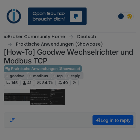
Skip to content
ioBroker Community Home
Deutsch
Praktische Anwendungen (Showcase)
[How-To] Goodwe Wechselrichter und
Modbus TCP
Praktische Anwendungen (Showcase)
goodwe
modbus
tcp
tcpip
145
41
84.7k
40
Log in to reply