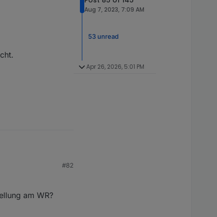
Post 85 of 145
Aug 7, 2023, 7:09 AM
53 unread
cht.
Apr 26, 2026, 5:01 PM
d PV3 und PV4 der
#82
 auch nicht immer
über der GoodWe.js des
n müsste ich dann noch
tellung am WR?