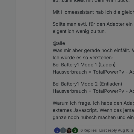
ab. Zumindest mit dem WiFi Stick.
Daten kommen in den Iobroker
So dann mal den LAN Anschl
Mit Homeassistant hab ich die gleic
WIFI Anschluß den USB Anschluß teilt. Also keine dezitierte Hardware ist. Also kannst du nur LAN oder WIFI verwenden.
Beides (was ja die Lösung wä
OK LAN Anschluss mit einer P
Sollte man evtl. für den Adapter ei
funktioniert - hat deswegen
eigentlich wenig zu tun.
LAN Anschluß auf Zeit von 3
der Adapter so aufgehängt, 
Mit blieb nur mehr die schl
@alle
Abends war, keine String Sp
Was mir aber gerade noch einfällt.
Inbetriebnahme ist a bisserl
Weitere Tests kommen dann 
Ich würde es so verstehen:
hängt drann.
bis dahin dann auch in Betr
Bei Battery1 Mode 1 (Laden)
Was mich interessieren würde
Hausverbrauch = TotalPowerPv - Ac
Bei Battery1 Mode 2 (Entladen)
Hausverbrauch = TotalPowerPv - A
Warum ich frage. Ich habe den Adap
externes Javascript. Wenn das jem
ganze noch hübsch machen und einen
J
2
6 Replies
Last reply
Aug 10, 2