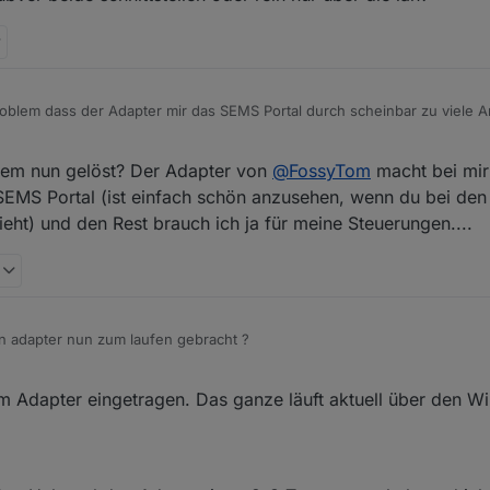
h meine? Ich würde mir das nämlich gerne mal genauer anschauen.
oblem dass der Adapter mir das SEMS Portal durch scheinbar zu viele A
gezeit bei dir bei 1s ist? Selbst mit über 2 Minuten stürzt bei mir SEMS
R beginnt zu blinken.
lem nun gelöst? Der Adapter von
@
FossyTom
macht bei mir
 SEMS Portal (ist einfach schön anzusehen, wenn du bei den
ieht) und den Rest brauch ich ja für meine Steuerungen....
n adapter nun zum laufen gebracht ?
Tom
ob ich den modbustcp gesondert aktivieren muss in einer einstell
im Adapter eingetragen. Das ganze läuft aktuell über den WiF
an Kit übver beide schnittstellen oder rein nur über die lan?