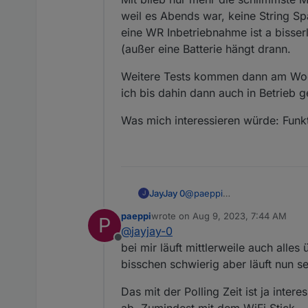
weil es Abends war, keine String S
eine WR Inbetriebnahme ist a bisser
(außer eine Batterie hängt drann.
Weitere Tests kommen dann am Woche
ich bis dahin dann auch in Betrieb
Was mich interessieren würde: Funkt
@
paeppi
JayJay 0
J
sorry für die späte antwort -
paeppi
wrote on
Aug 9, 2023, 7:44 AM
P
also ich hab nun gestern ab
last edited by
@
jayjay-0
Getestet sowohl mit DHCP z
Offline
Die Daten kommen ganz zuver
bei mir läuft mittlerweile auch alle
bisschen schwierig aber läuft nun s
Der Modbus TCP funktionier
wann das aber soweit ist, ka
Das mit der Polling Zeit ist ja int
ich hab dann mit den Polling 