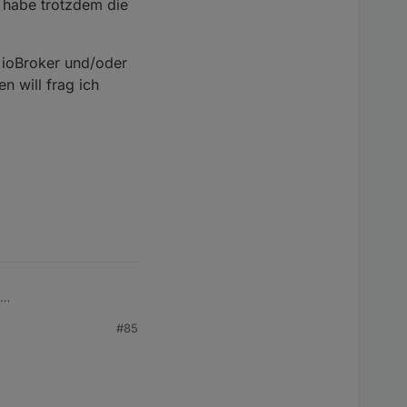
h habe trotzdem die
f ioBroker und/oder
n will frag ich
#85
trotzdem die Verbindung
oker und/oder HASS
ich vermutlich über