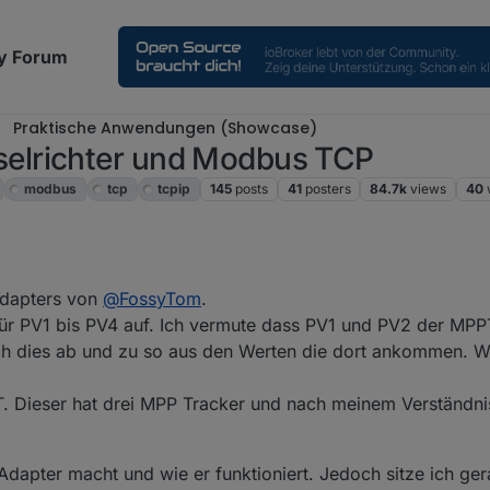
y Forum
Praktische Anwendungen (Showcase)
elrichter und Modbus TCP
modbus
tcp
tcpip
145
posts
41
posters
84.7k
views
40
 Adapters von
@
FossyTom
.
für PV1 bis PV4 auf. Ich vermute dass PV1 und PV2 der MP
ch dies ab und zu so aus den Werten die dort ankommen. W
. Dieser hat drei MPP Tracker und nach meinem Verständni
Adapter macht und wie er funktioniert. Jedoch sitze ich ge