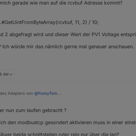
mich gerade wie man auf die rcvbuf Adresse kommt?
s.#GetUintFromByteArray(rcvbuf, 11, 2) / 10;
 2 abgefragt wird und dieser Wert der PV1 Voltage entspri
e? Ich würde mir das nämlich gerne mal genauer anschauen.
45 AM
n des Adapters von
@
FossyTom
.
Daten für PV1 bis PV4 auf. Ich vermute dass PV1 und PV2 der MPPT1 un
ich dies ab und zu so aus den Werten die dort ankommen. Wobei diese
s der Adapter macht und wie er funktioniert. Jedoch sitze ich gerade 
er nun zum laufen gebracht ?
de wie man auf die rcvbuf Adresse kommt?
25K-ET. Dieser hat drei MPP Tracker und nach meinem Verständnis obe
ch den modbustcp gesondert aktivieren muss in einer eins
= this.#GetUintFromByteArray(rcvbuf, 11, 2) / 10;
1 und 2 abgefragt wird und dieser Wert der PV1 Voltage entspricht.
bver beide schnittstellen oder rein nur über die lan?