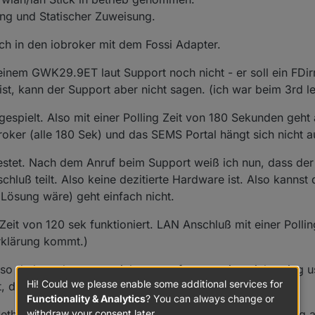
ng und Statischer Zuweisung.
h in den iobroker mit dem Fossi Adapter.
einem GWK29.9ET laut Support noch nicht - er soll ein FD
t, kann der Support aber nicht sagen. (ich war beim 3rd le
gespielt. Also mit einer Polling Zeit von 180 Sekunden geht 
oker (alle 180 Sek) und das SEMS Portal hängt sich nicht a
stet. Nach dem Anruf beim Support weiß ich nun, dass der
luß teilt. Also keine dezitierte Hardware ist. Also kannst
Lösung wäre) geht einfach nicht.
Zeit von 120 sek funktioniert. LAN Anschluß mit einer Polli
erklärung kommt.)
 so da hats dann zum zicken angefangen. ging nicht, ging 
Hi! Could we please enable some additional services for
t, dass ich nicht mal mehr einen Reset machen konnte.
Functionality & Analytics
? You can always change or
Methode: Abdrehen des LS des Wechselrichters. Dann ging a
withdraw your consent later.