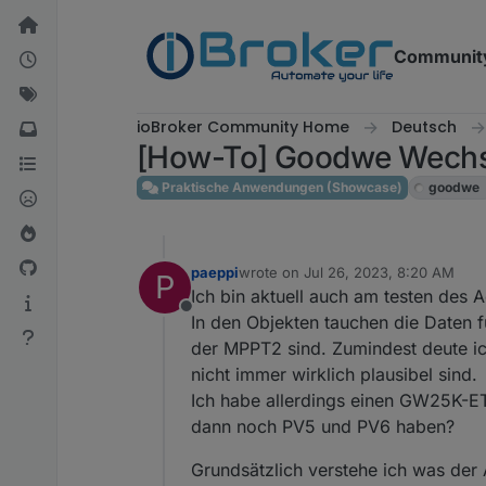
Skip to content
Communit
ioBroker Community Home
Deutsch
[How-To] Goodwe Wechs
Praktische Anwendungen (Showcase)
goodwe
paeppi
wrote on
Jul 26, 2023, 8:20 AM
P
last edited by
Ich bin aktuell auch am testen des
Offline
In den Objekten tauchen die Daten 
der MPPT2 sind. Zumindest deute i
nicht immer wirklich plausibel sind.
Ich habe allerdings einen GW25K-ET
dann noch PV5 und PV6 haben?
Grundsätzlich verstehe ich was der 