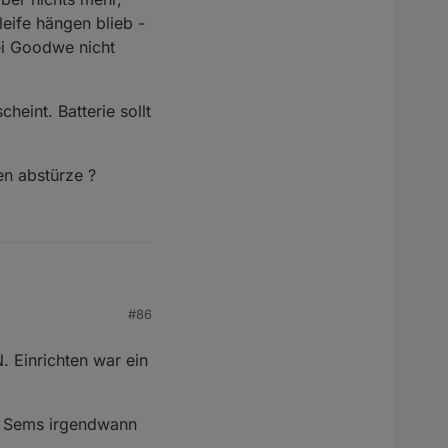
eife hängen blieb -
ei Goodwe nicht
int. Batterie sollt
en abstürze ?
#86
. Einrichten war ein
are Update bekommen -
mir Sems irgendwann
bern wifi stick. Die