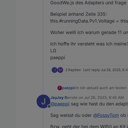
GoodWe.js des Adapters und frage 
Beispiel anhand Zeile 335:
this.#runningData.Pv1.Voltage = thi
Woher weiß ich warum gerade 11 und
Ich hoffe ihr versteht was ich mein
LG
paeppi
J
M
2 Replies
Last reply
Jul 28, 2023, 8:
Ich bin aktuell auch am teste
paeppi
P
In den Objekten tauchen die 
JayJay 0
wrote on
Jul 28, 2023, 8:45 AM
J
MPPT2 sind. Zumindest deute 
Grundsätzlich verstehe ich wa
last edited by
@
paeppi
sag wie hast du den adapt
wirklich plausibel sind.
Adapters und frage mich gera
Offline
Ich habe allerdings einen GW
Beispiel anhand Zeile 335:
Sag weisst du oder
@
FossyTom
ob i
PV5 und PV6 haben?
this.#runningData.Pv1.Voltage 
Woher weiß ich warum gerade 1
Bzw. geht der bei dem Wifi/Lan Kit ü