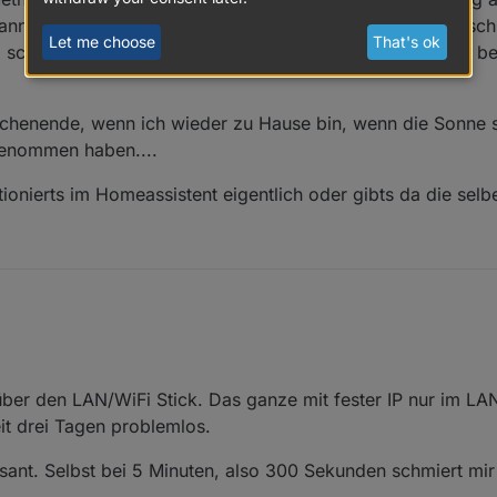
pannung mehr vorhanden und der WR somit in einer Bootschl
Let me choose
That's ok
l schwierig, wenn er keine Stringspannung hat - das geht b
nende, wenn ich wieder zu Hause bin, wenn die Sonne sche
 genommen haben....
ionierts im Homeassistent eigentlich oder gibts da die selb
 ich komm erst jetzt dazu.
end den wlan/lan Stick in betrieb genommen.
tuweisung und Statischer Zuweisung.
lässlich in den iobroker mit dem Fossi Adapter.
s über den LAN/WiFi Stick. Das ganze mit fester IP nur im LAN
eit drei Tagen problemlos.
t bei meinem GWK29.9ET laut Support noch nicht - er soll ein FDirmw
nn der Support aber nicht sagen. (ich war beim 3rd level support)
eressant. Selbst bei 5 Minuten, also 300 Sekunden schmiert 
Zeiten gespielt. Also mit einer Polling Zeit von 180 Sekunden geht alles ü