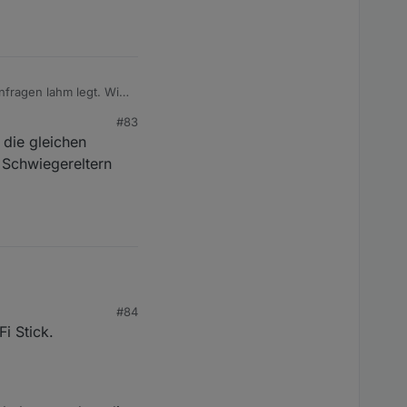
nfragen lahm legt. Wie
 ab und der WR zeigt
#83
 die gleichen
 Schwiegereltern
#84
ung am WR?
i Stick.