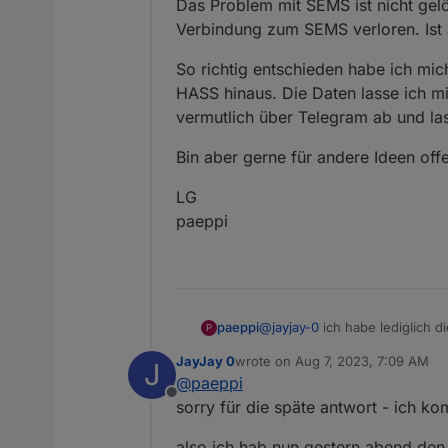
Das Problem mit SEMS ist nicht gel
Verbindung zum SEMS verloren. Ist a
So richtig entschieden habe ich mic
HASS hinaus. Die Daten lasse ich mi
vermutlich über Telegram ab und las
Bin aber gerne für andere Ideen off
LG
paeppi
@
jayjay-0
ich habe lediglich di
paeppi
P
Läuft es denn jetzt bei dir?
JayJay 0
wrote on
Aug 7, 2023, 7:09 AM
J
Und zur anderen Frage.
last edited by
@
paeppi
Das Problem mit SEMS ist nich
Offline
zum SEMS verloren. Ist also auc
So richtig entschieden habe i
sorry für die späte antwort - ich ko
hinaus. Die Daten lasse ich m
Telegram ab und lasse mir die
Bin aber gerne für andere Ide
also ich hab nun gestern abend den