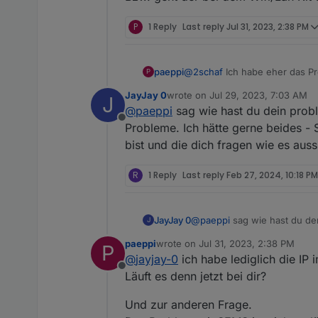
Ich hoffe ihr versteht was ic
LG
P
1 Reply
Last reply
Jul 31, 2023, 2:38 PM
paeppi
paeppi
@
2schaf
Ich habe eher das Pr
P
klappt das dann dass die Abfra
JayJay 0
wrote on
Jul 29, 2023, 7:03 AM
J
Offline an. Die COM LED am W
last edited by
@
paeppi
sag wie hast du dein prob
Offline
Probleme. Ich hätte gerne beides -
bist und die dich fragen wie es auss
R
1 Reply
Last reply
Feb 27, 2024, 10:18 PM
@
paeppi
sag wie hast du de
JayJay 0
J
paeppi
wrote on
Jul 31, 2023, 2:38 PM
P
Sag weisst du oder
@
Fossy
last edited by
@
jayjay-0
ich habe lediglich die IP 
Offline
Bzw. geht der bei dem Wifi/L
Läuft es denn jetzt bei dir?
Und zur anderen Frage.