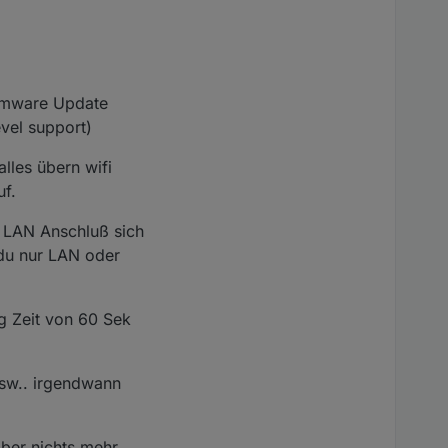
irmware Update
vel support)
alles übern wifi
uf.
 LAN Anschluß sich
 du nur LAN oder
ng Zeit von 60 Sek
usw.. irgendwann
ber nichts mehr,