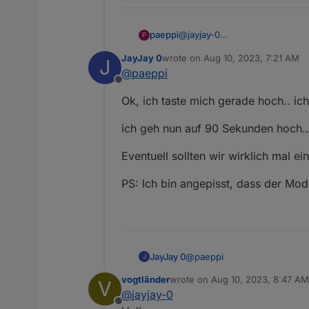
@
jayjay-0
paeppi
P
bei mir läuft mittlerweile auc
JayJay 0
wrote on
Aug 10, 2023, 7:21 AM
J
schwierig aber läuft nun seit 
Das mit der Polling Zeit ist j
last edited by
@
paeppi
Zumindest mit dem WiFi Stick.
Offline
Mit Homeassistant hab ich die
Ok, ich taste mich gerade hoch.. i
Sollte man evtl. für den Adap
ich geh nun auf 90 Sekunden hoch..
wenig zu tun.
@alle
Was mir aber gerade noch ein
Eventuell sollten wir wirklich mal 
Ich würde es so verstehen:
Bei Battery1 Mode 2 (Entladen
Bei Battery1 Mode 1 (Laden)
Hausverbrauch = TotalPowerP
PS: Ich bin angepisst, dass der Modb
Hausverbrauch = TotalPowerPv
Warum ich frage. Ich habe den
Javascript. Wenn das jemand 
machen und einen Pullrequest 
@
paeppi
JayJay 0
J
vogtländer
wrote on
Aug 10, 2023, 8:47 AM
V
Ok, ich taste mich gerade h
last edited by
@
jayjay-0
Offline