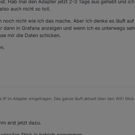
öst. Hab mal den Adapter jetzt 2-3 Tage aus gehabt und ic
lso auch nicht so toll.
h noch nicht wie ich das mache. Aber ich denke es läuft au
r dann in Grafana anzeigen und wenn ich es unterwegs sehe
se mir die Daten schicken.
en.
e IP im Adapter eingetragen. Das ganze läuft aktuell über den WiFi Stick.
t gelöst. Hab mal den Adapter jetzt 2-3 Tage aus gehabt und ich habe 
h nicht so toll.
ch mich noch nicht wie ich das mache. Aber ich denke es läuft auf ioBr
mm erst jetzt dazu.
ir dann in Grafana anzeigen und wenn ich es unterwegs sehen will frag 
 Daten schicken.
en offen.
 wlan/lan Stick in betrieb genommen.