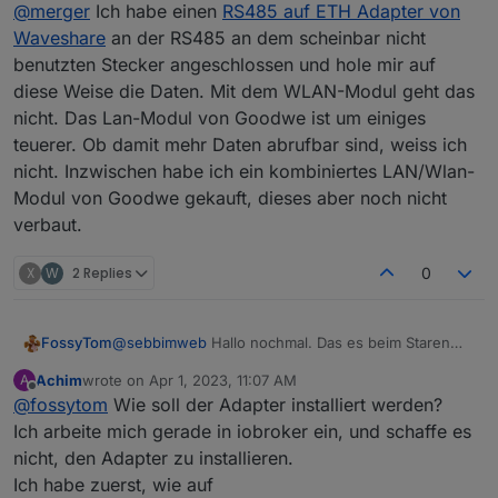
Offline
@
merger
Ich habe einen
RS485 auf ETH Adapter von
Modbusadapter zu benutzen. Den bekomme ich
allerdings nicht zum Laufen. Er bleibt gelb, im
Waveshare
an der RS485 an dem scheinbar nicht
Einzelnen
benutzten Stecker angeschlossen und hole mir auf
diese Weise die Daten. Mit dem WLAN-Modul geht das
nicht. Das Lan-Modul von Goodwe ist um einiges
teuerer. Ob damit mehr Daten abrufbar sind, weiss ich
nicht. Inzwischen habe ich ein kombiniertes LAN/Wlan-
Allerdings habe ich auch nur das standardmäßige Wifi-
Modul von Goodwe gekauft, dieses aber noch nicht
Modul. Oben ist die Rede davon, dass man zwingend
verbaut.
das LAN-Modul benutzen müsse. Insofern wäre der
Adapter von
@
FossyTom
sehr interessant. Der scheint
zu funktionieren aber so lange das Speicherproblem
X
W
2 Replies
0
nicht gelöst ist, leider unbrauchbar. Es sei denn ich
bekomme hier noch einen entscheidenden Tipp. Darf
ich noch hoffen?
FossyTom
@
sebbimweb
Hallo nochmal. Das es beim Staren
des Adapters etwas dauert bis alle Werte
Achim
wrote on
Apr 1, 2023, 11:07 AM
A
auftauchen ist normal. Hatte anfänglich das Problem
last edited by
Offline
@
fossytom
Wie soll der Adapter installiert werden?
das sich das WiFi Modul aufhängte wenn ich alle
Werte gleichzeitig gelesen hatte. Darum hab ich es
Ich arbeite mich gerade in iobroker ein, und schaffe es
jetzt in Stufen gemacht.
nicht, den Adapter zu installieren.
Ich habe zuerst, wie auf