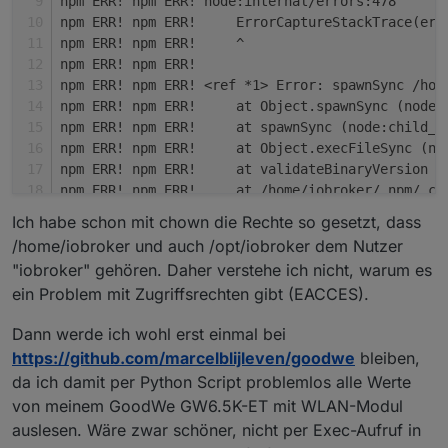
npm ERR! npm ERR! node:internal/errors:478
npm ERR! npm ERR!     ErrorCaptureStackTrace(err
npm ERR! npm ERR!     ^
npm ERR! npm ERR! 
npm ERR! npm ERR! <ref *1> Error: spawnSync /hom
npm ERR! npm ERR!     at Object.spawnSync (node:
npm ERR! npm ERR!     at spawnSync (node:child_p
npm ERR! npm ERR!     at Object.execFileSync (no
npm ERR! npm ERR!     at validateBinaryVersion (
npm ERR! npm ERR!     at /home/iobroker/.npm/_ca
npm ERR! npm ERR!   errno: -13,
Ich habe schon mit chown die Rechte so gesetzt, dass
npm ERR! npm ERR!   code: 
'EACCES'
,
/home/iobroker und auch /opt/iobroker dem Nutzer
npm ERR! npm ERR!   syscall: 
'spawnSync /home/io
"iobroker" gehören. Daher verstehe ich nicht, warum es
npm ERR! npm ERR!   path: 
'/home/iobroker/.npm/_
ein Problem mit Zugriffsrechten gibt (EACCES).
npm ERR! npm ERR!   spawnargs: [ 
'--version'
 ],
npm ERR! npm ERR!   error: [Circular *1],
Dann werde ich wohl erst einmal bei
npm ERR! npm ERR!   status: null,
https://github.com/marcelblijleven/goodwe
bleiben,
npm ERR! npm ERR!   signal: null,
npm ERR! npm ERR!   output: null,
da ich damit per Python Script problemlos alle Werte
npm ERR! npm ERR!   pid: 87178,
von meinem GoodWe GW6.5K-ET mit WLAN-Modul
npm ERR! npm ERR!   stdout: null,
auslesen. Wäre zwar schöner, nicht per Exec-Aufruf in
npm ERR! npm ERR!   stderr: null