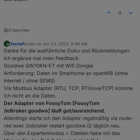
0
21 days later
2schaf
wrote on
Jun 23, 2023, 8:49 AM
2
last edited by
Offline
Danke für die ausführliche Doku und Rückmeldungen.
Ich ergänze mal mein Feedback.
Goodwe GW10KN-ET mit Wifi Dongle
Anforderung: Daten im Smarhome an openWB (ohne
Internet / ohne SEMS)
Via Modbus Adapter (RTU, TCP; RTUoverTCP) komme
ich nicht an die Daten.
Der Adapter von FossyTom [FossyTom
/ioBroker.goodwe] läuft gut/ausreichend.
Allerdings starte ich den Adapter regelmäßig via node-
red exec (iobroker restart goodwe.0) täglich neu.
Über den Expertenmodus > Dateien habe ich das