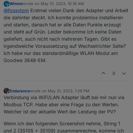
Wimmi
wrote on
May 31, 2023, 10:16 AM
die Register auszulesen. Funktioniert über das WiFi
last edited by
Typ Master
Offline
@
fossytom
Erstmal vielen Dank den Adapter und Arbeit
Modul und benötigt keinen Modbus Adapter. Wäre
Tragt am besten mal nur 1-2 Register ein, und
toll wenn ihr in testen und feedback geben könntet.
die dahinter steckt. Ich konnte problemlos installieren
Alle weiter Einstellungen können bei erstmaligen
seht auch dann den Debug Log an, dann seht Ihr
Adapter liegt unter
Start so bleiben, sollten jedoch nachfolgend auf
schon ob die Funktion gegeben ist.
und starten, danach hat er alle Daten Punkte erzeugt
https://github.com/FossyTom/ioBroker.goodwe
.
die persönlichen Bedürfnisse angepasst werden.
und steht auf Grün. Leider bekomme ich keine Daten
Wenn alles klappt, alle für euch notwendigen
geliefert, auch nicht nach mehreren Tagen. Gibt es
Register eintragen und sich freuen
irgendwelche Voraussetzung auf Wechselrichter Seite?
Ich habe nur das standardmäßige WLAN Modul am
Goodwe 3648-EM.
0
Endurance
wrote on
May 31, 2023, 1:29 PM
last edited by
Offline
Verbindung via WiFi/LAN Adapter läuft bei mir nun via
Modbus TCP. Habe aber eine Frage zu den Werten.
Welcher ist der aktuelle Wert der Leistung der PV?
Wenn ich den folgenden Screenshot nehme, String 1
und 2 (35105 + 35109) zusammenrechne, komme ich