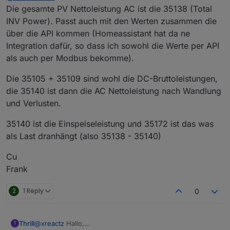
ich auf 8856W, was in etwa dem Wert in der
Die gesamte PV Nettoleistung AC ist die 35138 (Total
PVMaster App entspricht, aber nicht dem Wert von
INV Power). Passt auch mit den Werten zusammen die
35138 (8516W).
über die API kommen (Homeassistant hat da ne
Integration dafür, so dass ich sowohl die Werte per API
als auch per Modbus bekomme).
Was ist genau der Wert 35138?
Und welchen Wert soll ich als Gesamt nehmen?
(oder muss ich mir den via Script selbst
Die 35105 + 35109 sind wohl die DC-Bruttoleistungen,
berechnen?)
die 35140 ist dann die AC Nettoleistung nach Wandlung
und Verlusten.
35140 ist die Einspeiseleistung und 35172 ist das was
als Last dranhängt (also 35138 - 35140)
Cu
Frank
2
1 Reply
0
Thrill
@
xreactz
Hallo,
T