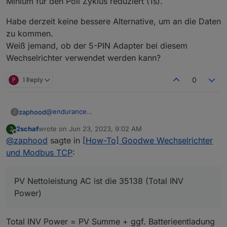
Minium für den Poll Zyklus reduziert (1s).
Habe derzeit keine bessere Alternative, um an die Daten
zu kommen.
Weiß jemand, ob der 5-PIN Adapter bei diesem
Wechselrichter verwendet werden kann?
P
1 Reply
0
@
endurance
zaphood
Z
Die gesamte PV Nettoleistung AC ist die 35138 (Total
2schaf
wrote on
Jun 23, 2023, 9:02 AM
2
INV Power). Passt auch mit den Werten zusammen
Die 35105 + 35109 sind wohl die DC-
last edited by
Offline
@
zaphood
sagte in
[How-To] Goodwe Wechselrichter
die über die API kommen (Homeassistant hat da ne
Bruttoleistungen, die 35140 ist dann die AC
Integration dafür, so dass ich sowohl die Werte per
Nettoleistung nach Wandlung und Verlusten.
35140 ist die Einspeiseleistung und 35172 ist das was
und Modbus TCP
:
API als auch per Modbus bekomme).
als Last dranhängt (also 35138 - 35140)
Cu
PV Nettoleistung AC ist die 35138 (Total INV
Frank
Power)
Total INV Power = PV Summe + ggf. Batterieentladung