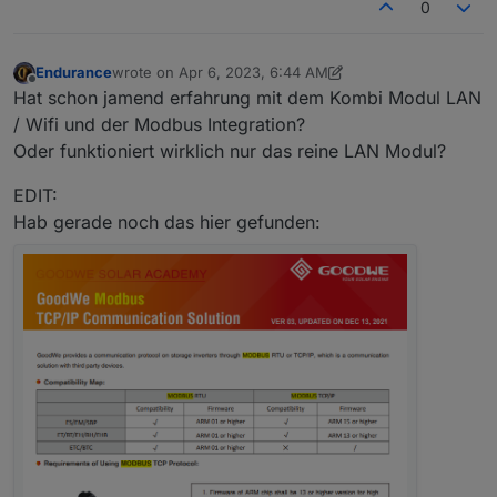
0
zu funktionieren aber so lange das Speicherproblem
nicht gelöst ist, leider unbrauchbar. Es sei denn ich
bekomme hier noch einen entscheidenden Tipp. Darf
ich noch hoffen?
Endurance
wrote on
Apr 6, 2023, 6:44 AM
last edited by Endurance
Apr 6, 2023, 8:45 AM
Offline
Hat schon jamend erfahrung mit dem Kombi Modul LAN
/ Wifi und der Modbus Integration?
Oder funktioniert wirklich nur das reine LAN Modul?
EDIT:
Hab gerade noch das hier gefunden: