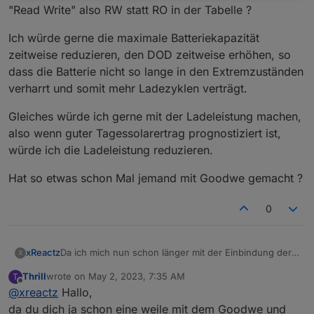
"Read Write" also RW statt RO in der Tabelle ?
Ich würde gerne die maximale Batteriekapazität
zeitweise reduzieren, den DOD zeitweise erhöhen, so
dass die Batterie nicht so lange in den Extremzuständen
verharrt und somit mehr Ladezyklen verträgt.
Gleiches würde ich gerne mit der Ladeleistung machen,
also wenn guter Tagessolarertrag prognostiziert ist,
würde ich die Ladeleistung reduzieren.
Hat so etwas schon Mal jemand mit Goodwe gemacht ?
0
Da ich mich nun schon länger mit der Einbindung der
xReactz
X
Goodwe Wechselrichter per Modbus TCP beschäftige,
Thrill
wrote on
May 2, 2023, 7:35 AM
T
und ich ebenfalls von der IoBroker Community viel
Grundlegen sind mir 3x Möglichkeiten bekannt um
last edited by
Offline
@
xreactz
Hallo,
Hilfe, Scripte oder Adapter nutze, möchte ich meine
Daten der Goodwe Wechselrichter in IoBroker zu
Erfahrungen mit euch teilen.
bringen.
Daten vom Sems Portal auslesen und in IoBroker
da du dich ja schon eine weile mit dem Goodwe und