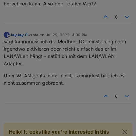
berechnen kann. Also den Totalen Wert?
0
JayJay 0
wrote on
Jul 25, 2023, 4:08 PM
J
last edited by
Offline
sagt kann/muss ich die Modbus TCP einstellung noch
irgendwo aktivieren oder reicht einfach das er im
LAN/WLan hängt - natürlich mit dem LAN/WLAN
Adapter.
Über WLAN gehts leider nicht.. zumindest hab ich es
nicht zusammen gebracht.
0
Hello! It looks like you're interested in this