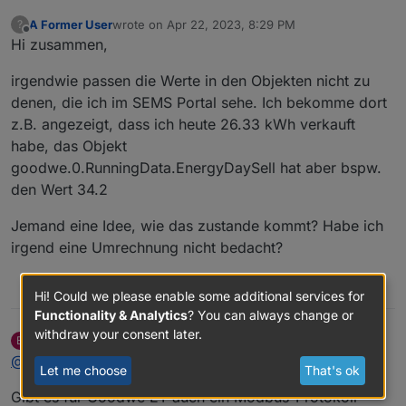
A Former User
wrote on
Apr 22, 2023, 8:29 PM
?
last edited by
Offline
Hi zusammen,
irgendwie passen die Werte in den Objekten nicht zu
denen, die ich im SEMS Portal sehe. Ich bekomme dort
z.B. angezeigt, dass ich heute 26.33 kWh verkauft
habe, das Objekt
goodwe.0.RunningData.EnergyDaySell hat aber bspw.
den Wert 34.2
Jemand eine Idee, wie das zustande kommt? Habe ich
irgend eine Umrechnung nicht bedacht?
0
Hi! Could we please enable some additional services for
Functionality & Analytics
? You can always change or
withdraw your consent later.
besimo
wrote on
Apr 28, 2023, 8:32 PM
B
last edited by
Offline
@
jb1985
Let me choose
That's ok
Gibt es für Goodwe ET auch ein Modbus-Protokoll