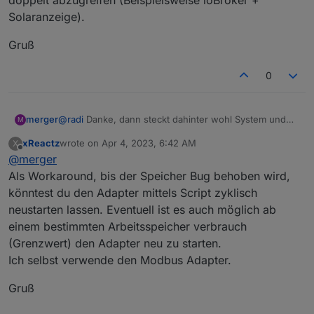
doppelt abzugreifen (Beispielsweise ioBroker +
Solaranzeige).
Gruß
0
@
radi
Danke, dann steckt dahinter wohl System und
merger
M
ich muss den Fehler nicht bei mir suchen. Aus lauter
xReactz
wrote on
Apr 4, 2023, 6:42 AM
X
Verzweiflung habe ich schon versucht, den
Martin
last edited by
Offline
@
merger
Modbusadapter zu benutzen. Den bekomme ich
allerdings nicht zum Laufen. Er bleibt gelb, im
Als Workaround, bis der Speicher Bug behoben wird,
Einzelnen
könntest du den Adapter mittels Script zyklisch
neustarten lassen. Eventuell ist es auch möglich ab
einem bestimmten Arbeitsspeicher verbrauch
(Grenzwert) den Adapter neu zu starten.
Ich selbst verwende den Modbus Adapter.
Allerdings habe ich auch nur das standardmäßige Wifi-
Modul. Oben ist die Rede davon, dass man zwingend
Gruß
das LAN-Modul benutzen müsse. Insofern wäre der
Adapter von
@
FossyTom
sehr interessant. Der scheint