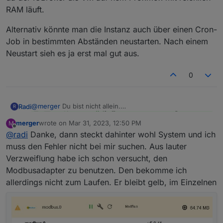
RAM läuft.
Alternativ könnte man die Instanz auch über einen Cron-
Job in bestimmten Abständen neustarten. Nach einem
Neustart sieh es ja erst mal gut aus.
0
@
merger
Du bist nicht allein.
Radi
R
merger
wrote on
Mar 31, 2023, 12:50 PM
M
Da der Adapter momentan bei mir nur so mitrödelt, um
last edited by
Offline
@
radi
Danke, dann steckt dahinter wohl System und ich
vergleichbare Ergebnisse zu den per Modbus
ausgelesenen Werten zu haben, werde ich ihn erst mal
Alternativ könnte man die Instanz auch über einen Cron-
muss den Fehler nicht bei mir suchen. Aus lauter
deaktivieren. Aufgefallen ist mir das bis jetzt noch nicht,
Job in bestimmten Abständen neustarten. Nach einem
Verzweiflung habe ich schon versucht, den
da der IOBroker als VM auf nem Proxmox mit reichlich
Neustart sieh es ja erst mal gut aus.
Modbusadapter zu benutzen. Den bekomme ich
RAM läuft.
allerdings nicht zum Laufen. Er bleibt gelb, im Einzelnen