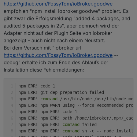
https://github.com/FossyTom/ioBroker.goodwe
empfohlen "npm install iobroker.goodwe" probiert. Es
gibt zwar die Erfolgsmeldung "added 4 packages, and
audited 5 packages in 2s", aber dennoch wird der
Adapter nicht auf der Plugin Seite von iobroker
angezeigt - auch nicht nach einem Neustart.
Bei dem Versuch mit "iobroker url
https://github.com/FossyTom/ioBroker.goodwe
--
debug" erhalte ich zum Ende des Ablaufs der
Installation diese Fehlermeldungen:
npm ERR! code 1
npm ERR! git dep preparation failed
npm ERR! 
command
 /usr/bin/node /usr/lib/node_mod
npm ERR! npm WARN using --force Recommended prot
npm ERR! npm ERR! code 1
npm ERR! npm ERR! path /home/iobroker/.npm/_caca
npm ERR! npm ERR! 
command
 failed
npm ERR! npm ERR! 
command
 sh -c -- node install.