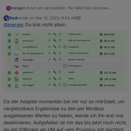
Ich bin am Verzweifeln. Der RAM des Goodwe
merger
M
Adapters wächst und wächst. Jetzt sind es schon über
Radi
wrote on
Mar 31, 2023, 9:54 AM
R
430 MB und ein Ende ist nicht abzusehen. Deshalb
Martin
last edited by Radi
Mar 31, 2023, 12:31 PM
Offline
@
merger
Du bist nicht allein.
nochmal der dringende Aufruf an alle Verwender des
Adapters von
@
FossyTom
: Wie ist das bei euch? Wie
geht ihr damit um? Es kann doch nicht sein, dass das
bei euch nicht passiert. Und wenn wirklich nicht, sagt
das bitte auch aber lasst mich nicht im Dunkeln. Bei mir
hat der Adapter die aktuelle Version 1.0.4 .Der io-
Broker läuft auf einem Raspi 4 mit 4 GB RAM und einer
SSD als Programmspeicher. Der Wechselrichter ist ein
Goodwe GW10K-ET ohne Batterie in der ebenfalls
aktuellen FW-Version 1023.
Danke schon mal im Voraus!
Da der Adapter momentan bei mir nur so mitrödelt, um
vergleichbare Ergebnisse zu den per Modbus
ausgelesenen Werten zu haben, werde ich ihn erst mal
deaktivieren. Aufgefallen ist mir das bis jetzt noch nicht,
da der IOBroker als VM auf nem Proxmox mit reichlich