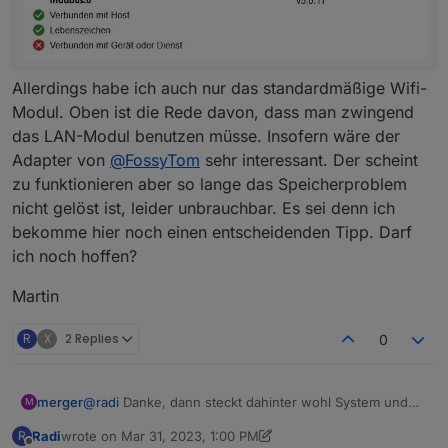
Allerdings habe ich auch nur das standardmäßige Wifi-
Modul. Oben ist die Rede davon, dass man zwingend
das LAN-Modul benutzen müsse. Insofern wäre der
Adapter von
@
FossyTom
sehr interessant. Der scheint
zu funktionieren aber so lange das Speicherproblem
nicht gelöst ist, leider unbrauchbar. Es sei denn ich
bekomme hier noch einen entscheidenden Tipp. Darf
ich noch hoffen?
Martin
R
X
2 Replies
0
@
radi
Danke, dann steckt dahinter wohl System und
merger
M
ich muss den Fehler nicht bei mir suchen. Aus lauter
Radi
wrote on
Mar 31, 2023, 1:00 PM
R
Verzweiflung habe ich schon versucht, den
Martin
last edited by Radi
Mar 31, 2023, 3:01 PM