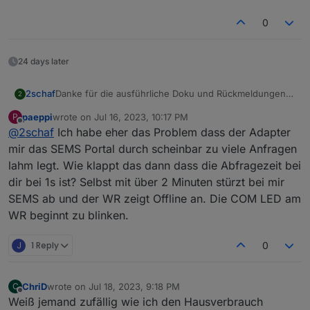
0
24 days later
Danke für die ausführliche Doku und Rückmeldungen.
2schaf
2
Ich ergänze mal mein Feedback.
paeppi
wrote on
Jul 16, 2023, 10:17 PM
P
Goodwe GW10KN-ET mit Wifi Dongle
Habe derzeit keine bessere Alternative, um an die
last edited by
Offline
@
2schaf
Ich habe eher das Problem dass der Adapter
Anforderung: Daten im Smarhome an openWB (ohne
Daten zu kommen.
Internet / ohne SEMS)
Weiß jemand, ob der 5-PIN Adapter bei diesem
mir das SEMS Portal durch scheinbar zu viele Anfragen
Via Modbus Adapter (RTU, TCP; RTUoverTCP) komme
Wechselrichter verwendet werden kann?
lahm legt. Wie klappt das dann dass die Abfragezeit bei
ich nicht an die Daten.
dir bei 1s ist? Selbst mit über 2 Minuten stürzt bei mir
Der Adapter von FossyTom [FossyTom
SEMS ab und der WR zeigt Offline an. Die COM LED am
/ioBroker.goodwe] läuft gut/ausreichend.
Allerdings starte ich den Adapter regelmäßig via node-
WR beginnt zu blinken.
red exec (iobroker restart goodwe.0) täglich neu.
Über den Expertenmodus > Dateien habe ich das
J
1 Reply
0
Minium für den Poll Zyklus reduziert (1s).
ChriD
wrote on
Jul 18, 2023, 9:18 PM
C
last edited by
Offline
Weiß jemand zufällig wie ich den Hausverbrauch