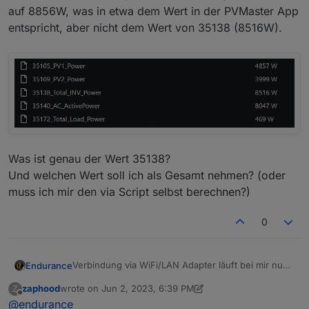
auf 8856W, was in etwa dem Wert in der PVMaster App
entspricht, aber nicht dem Wert von 35138 (8516W).
Unter Allgemeine Einstellungen werden die
Checkboxen, so wie nachfolgend ersichtlich,
gesetzt:
Mit Aliases sind die definierten Register Ranges
gemeint wie z.B. coils, 1-10000, discrete inputs,
10001-30000 ,input register 30001-40000,
holding register 40000-65535. Dieser müssen
deaktivert werden, da wir nicht mit diesen
Bereichen arbeiten können.
Was ist genau der Wert 35138?
Und welchen Wert soll ich als Gesamt nehmen? (oder
muss ich mir den via Script selbst berechnen?)
0
Verbindung via WiFi/LAN Adapter läuft bei mir nun
Endurance
via Modbus TCP. Habe aber eine Frage zu den
zaphood
wrote on
Jun 2, 2023, 6:39 PM
Z
Werten.
Wenn ich den folgenden Screenshot nehme, String
last edited by zaphood
Jun 2, 2023, 8:41 PM
Offline
@
endurance
Welcher ist der aktuelle Wert der Leistung der PV?
1 und 2 (35105 + 35109) zusammenrechne, komme