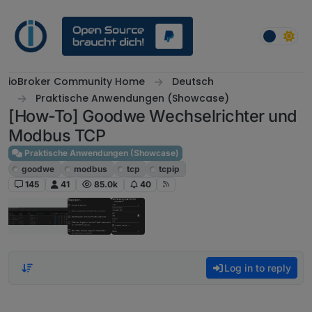
Skip to content
ioBroker Community Home
Deutsch
Praktische Anwendungen (Showcase)
[How-To] Goodwe Wechselrichter und
Modbus TCP
Praktische Anwendungen (Showcase)
goodwe
modbus
tcp
tcpip
145
41
85.0k
40
Log in to reply