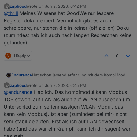
da du dich ja schon eine weile mit dem Goodwe und
zaphood
wrote on
Jun 2, 2023, 6:42 PM
Z
Modbus beschäftigst, hast du evtl. eine Lösung:
last edited by
Offline
@
thrill
Meines Wissens hat GoodWe nur lesbare
Ich komme über RS485 und RTU an alle Werte die ich
benötige.
Register dokumentiert. Vermutlich gibt es auch
Mit der Modbus Read Only Adress Liste ist das ja kein
schreibbare, nur stehen die in keiner (offiziellen) Doku
Problem.
(zumindest hab ich auch nach langen Recherchen keine
Jetzt geht es mir aber darum auch Werte zu schreiben.
gefunden)
Gibt es auch eine Liste mit Adressen die man "schreiben"
kann?
Ich will im Batteriemanagement den DOD (Depth of
M
1 Reply
0
Discharge) im On-Grid Modus ändern.
Über die PV-Solar App geht das ja, ich will es nur über
den IO Broker machen...
Hat schon jamend erfahrung mit dem Kombi Modul
Endurance
LAN / Wifi und der Modbus Integration?
zaphood
wrote on
Jun 2, 2023, 6:45 PM
Z
Oder funktioniert wirklich nur das reine LAN
EDIT:
last edited by
Offline
@
endurance
Hab ich. Das Kombimodul kann Modbus
Modul?
Hab gerade noch das hier gefunden:
https://community.goodwe.com/resources/goodwe
TCP sowohl auf LAN als auch auf WLAN ausgeben (im
/2021-12-14558424.pdf
Unterschied zum serienmässigen WLAN Modul, das
kann kein Modbus). Ist aber (zumindest bei mir) nicht
sehr stabil gelaufen. Erst als ich auf LAN gewechselt
habe (und das war ein Krampf, kann ich dir sagen) war
das stabil.