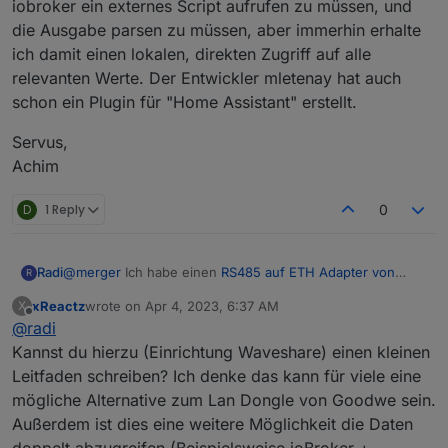
iobroker ein externes Script aufrufen zu müssen, und
npm ERR! npm ERR! }
die Ausgabe parsen zu müssen, aber immerhin erhalte
ich damit einen lokalen, direkten Zugriff auf alle
relevanten Werte. Der Entwickler mletenay hat auch
schon ein Plugin für "Home Assistant" erstellt.
Servus,
Achim
D
1 Reply
0
Radi
@
merger
Ich habe einen
RS485 auf ETH Adapter von
R
Waveshare
an der RS485 an dem scheinbar nicht
xReactz
wrote on
Apr 4, 2023, 6:37 AM
X
benutzten Stecker angeschlossen und hole mir auf diese
last edited by
Offline
@
radi
Weise die Daten. Mit dem WLAN-Modul geht das nicht.
Das Lan-Modul von Goodwe ist um einiges teuerer. Ob
Kannst du hierzu (Einrichtung Waveshare) einen kleinen
damit mehr Daten abrufbar sind, weiss ich nicht.
Leitfaden schreiben? Ich denke das kann für viele eine
Inzwischen habe ich ein kombiniertes LAN/Wlan-Modul
mögliche Alternative zum Lan Dongle von Goodwe sein.
von Goodwe gekauft, dieses aber noch nicht verbaut.
Außerdem ist dies eine weitere Möglichkeit die Daten