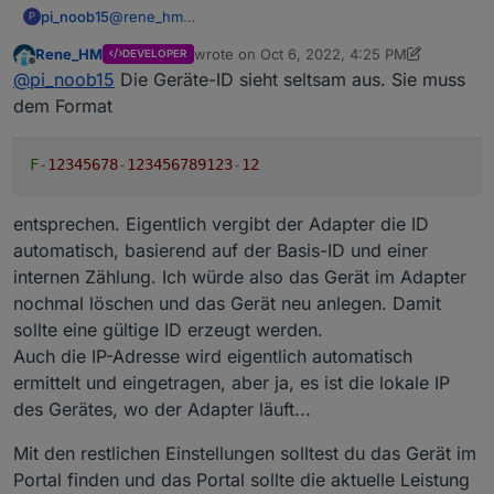
@
rene_hm
pi_noob15
P
kurze Frage bezgl. der Einrichtung ...
Rene_HM
wrote on
Oct 6, 2022, 4:25 PM
DEVELOPER
unter IP Adresse muss die Iobroker Adresse rein ?
Hab jetzt mal die lokale IoBroker IP eingetragen... im
last edited by Rene_HM
Oct 6, 2022, 6:27 
Offline
@
pi_noob15
Die Geräte-ID sieht seltsam aus. Sie muss
SMA Sunny Portal erhalte ich folgenden Fehler
Egal was ich ändere die Fehlermeldung im SMA
dem Format
Portal bleibt und ich finde auch keine Geräte........
Wollte meinen E-Heizstab welcher über nen Shelly
Hier meine Geräteeinstellungen
F
-
12345678
-
123456789123
-
12
eingeschaltet wird automatisch steuern lassen.
entsprechen. Eigentlich vergibt der Adapter die ID
automatisch, basierend auf der Basis-ID und einer
internen Zählung. Ich würde also das Gerät im Adapter
nochmal löschen und das Gerät neu anlegen. Damit
sollte eine gültige ID erzeugt werden.
Auch die IP-Adresse wird eigentlich automatisch
ermittelt und eingetragen, aber ja, es ist die lokale IP
des Gerätes, wo der Adapter läuft...
Mit den restlichen Einstellungen solltest du das Gerät im
Portal finden und das Portal sollte die aktuelle Leistung