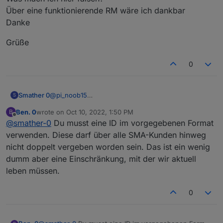
Über eine funktionierende RM wäre ich dankbar
Danke
Grüße
0
@
pi_noob15
Smather 0
S
Hi pi_noob15,
Ben. 0
wrote on
Oct 10, 2022, 1:50 PM
B
ich habe mir auch den SEMP Adapter installiert.
last edited by
Offline
@
smather-0
Du musst eine ID im vorgegebenen Format
Allerdings bekomme ich auch die Fehlermeldung im
SMA Portal:
Welche Einstellungen hast du vorgenommen, dass
verwenden. Diese darf über alle SMA-Kunden hinweg
es funktioniert?
nicht doppelt vergeben worden sein. Das ist ein wenig
Diese Meldung geht auch nicht mehr weg, Geräte
Meine sind wie folgt:
dumm aber eine Einschränkung, mit der wir aktuell
sehe ich auch keine.
leben müssen.
0