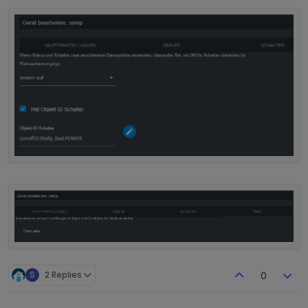
S
2 Replies
0