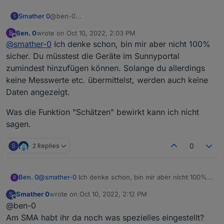
@ben-0
Smather 0
S
alles klar, danke für die Erklärung.
Ben. 0
wrote on
Oct 10, 2022, 2:03 PM
B
Noch eine Frage:
last edited by
Offline
@
smather-0
Ich denke schon, bin mir aber nicht 100%
reicht es nur die Geräte erst mal anzulegen ohne
dass ich diese im ersten Schritt "konfiguriere".
Grüße
sicher. Du müsstest die Geräte im Sunnyportal
MAcht es leichter erst eine ID zu finden ;)
zumindest hinzufügen können. Solange du allerdings
keine Messwerte etc. übermittelst, werden auch keine
Daten angezeigt.
Was die Funktion "Schätzen" bewirkt kann ich nicht
sagen.
S
2 Replies
0
@
smather-0
Ich denke schon, bin mir aber nicht 100%
Ben. 0
B
sicher. Du müsstest die Geräte im Sunnyportal
Smather 0
wrote on
Oct 10, 2022, 2:12 PM
S
zumindest hinzufügen können. Solange du allerdings
Was die Funktion "Schätzen" bewirkt kann ich nicht
last edited by
Offline
@ben-0
keine Messwerte etc. übermittelst, werden auch keine
sagen.
Daten angezeigt.
Am SMA habt ihr da noch was spezielles eingestellt?