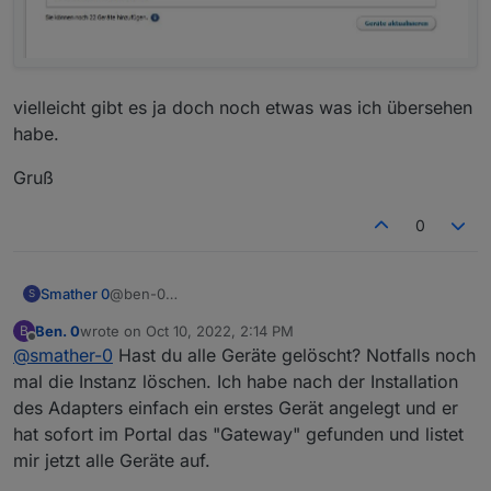
vielleicht gibt es ja doch noch etwas was ich übersehen
habe.
Gruß
0
@ben-0
Smather 0
S
Am SMA habt ihr da noch was spezielles
Ben. 0
wrote on
Oct 10, 2022, 2:14 PM
B
eingestellt?
Aktuell nach 5 Minuten sehe ich immernoch die
last edited by
Offline
@
smather-0
Hast du alle Geräte gelöscht? Notfalls noch
gleiche Meldung inkl. gleicher Seriennummer im
SMA unabhängig welche F-[8-stellig]-[12-stellig]-
mal die Instanz löschen. Ich habe nach der Installation
[2-stellig] Nummer ich wähle.
des Adapters einfach ein erstes Gerät angelegt und er
obwohl keine Geräte gefunden werden:
hat sofort im Portal das "Gateway" gefunden und listet
mir jetzt alle Geräte auf.
vielleicht gibt es ja doch noch etwas was ich
übersehen habe.