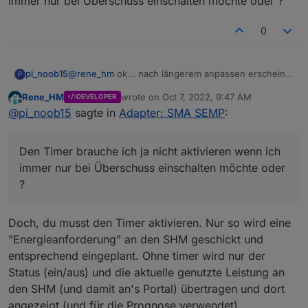
immer nur bei Überschuss einschalten möchte oder ?
0
pi_noob15
@
rene_hm
ok... nach längerem anpassen erscheint
P
das Gerät nun im SMA Portal.
Rene_HM
wrote on
Oct 7, 2022, 9:47 AM
DEVELOPER
Jetzt habe ich aktuell nur das Problem das mein
last edited by
Offline
@
pi_noob15
sagte in
Adapter: SMA SEMP
:
Gerät nicht eingeschaltet wird.
Unter Schalter muss ich nur die Objekt ID des Shelly
eintragen (true/false) ?
Den Timer brauche ich ja nicht aktivieren wenn ich
immer nur bei Überschuss einschalten möchte oder
?
Doch, du musst den Timer aktivieren. Nur so wird eine
"Energieanforderung" an den SHM geschickt und
entsprechend eingeplant. Ohne timer wird nur der
Status (ein/aus) und die aktuelle genutzte Leistung an
den SHM (und damit an's Portal) übertragen und dort
angezeigt (und für die Prognose verwendet)