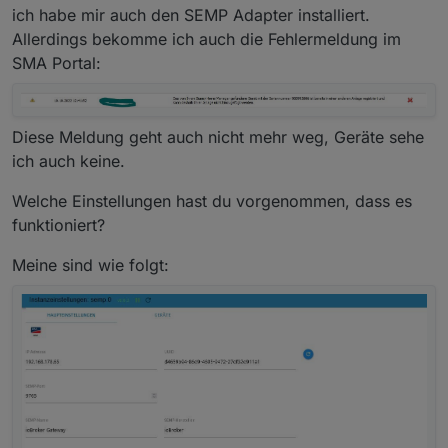
Wollte meinen E-Heizstab welcher über nen Shelly
Hier meine Geräteeinstellungen
ich habe mir auch den SEMP Adapter installiert.
eingeschaltet wird automatisch steuern lassen.
Allerdings bekomme ich auch die Fehlermeldung im
SMA Portal:
Diese Meldung geht auch nicht mehr weg, Geräte sehe
ich auch keine.
Welche Einstellungen hast du vorgenommen, dass es
funktioniert?
Meine sind wie folgt: