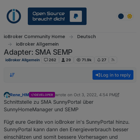
Skip to content
ioBroker Community Home
Deutsch
ioBroker Allgemein
Adapter: SMA SEMP
ioBroker Allgemein
262
29
71.9k
27
Log in to reply
Rene_HM
wrote on
Oct 3, 2022, 4:54 PM
DEVELOPER
last edited by Rene_HM
May 30, 2023, 8:1
Offline
Schnittstelle zu SMA SunnyPortal über
SunnyHomeManager und SEMP
Fügt eure Geräte von ioBroker in's SunnyPortal hinzu.
SunnyPortal kann dann den Energieverbrauch besser
einschätzen und somit bessere Vorhersagen und