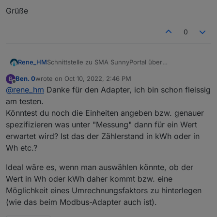
Grüße
0
Schnittstelle zu SMA SunnyPortal über
Rene_HM
SunnyHomeManager und SEMP
Ben. 0
wrote on
Oct 10, 2022, 2:46 PM
B
Fügt eure Geräte von ioBroker in's SunnyPortal
last edited by
Offline
@
rene_hm
Danke für den Adapter, ich bin schon fleissig
hinzu. SunnyPortal kann dann den Energieverbrauch
besser einschätzen und somit bessere Vorhersagen
Der Adapter ist soweit, dass er getestet werden
am testen.
und Empfehlungen treffen. Es können die Geräte
kann.
Könntest du noch die Einheiten angeben bzw. genauer
aber auch über SunnyPortal gesteuert werden. Bei
Features:
spezifizieren was unter "Messung" dann für ein Wert
ausreichender Sonnenenergie kann das SunnyPortal
erwartet wird? Ist das der Zählerstand in kWh oder in
die Geräte einschalten oder bei zu geringer
Geräte von ioBroker in SunnyPortal über SMA
Sonnenenergie wieder ausschalten. So optimiert ihr
Installation über
SEMP hinzufügen
github
oder
NPM
Wh etc.?
euren Eigenverbrauch, seit aber nicht auf die
das SunnyPortal über den aktuellen Verbrauch
wenigen im SunnyPortal / SHM unterstützten Geräte
der Geräte informieren
Aktuelle Version:
Ideal wäre es, wenn man auswählen könnte, ob der
angewiesen. Mit dem Adapter lassen sich beliebige
SunnyPortal diese Geräte steuern lassen
Wert in Wh oder kWh daher kommt bzw. eine
Geräte aus dem ioBroker in das SunnyPortal
(Einschalten bei genügend PV-Leistung und
1.2.0 seit 29.05.2023
Möglichkeit eines Umrechnungsfaktors zu hinterlegen
einbinden. Es muss nicht einmal der Verbrauch
Ausschalten bei zu geringer Solarenergie)
eines einzelnen Gerätes gemessen werden. Auch
(wie das beim Modbus-Adapter auch ist).
support von Wallboxen
latest:
Schätzwerte sind ausreichend.
1.2.0 seit 29.05.2023