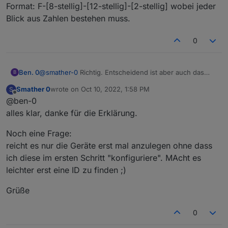
Bedeutet also nur numerisch und ich muss
Soweit verstanden, dann versuche ich mal mein
Format: F-[8-stellig]-[12-stellig]-[2-stellig] wobei jeder
probieren was geht.
Glück ;)
Blick aus Zahlen bestehen muss.
Grüße
Smather
0
Ben. 0
@
smather-0
Richtig. Entscheidend ist aber auch das
B
Format: F-[8-stellig]-[12-stellig]-[2-stellig] wobei jeder
Smather 0
wrote on
Oct 10, 2022, 1:58 PM
S
Blick aus Zahlen bestehen muss.
last edited by
Offline
@ben-0
alles klar, danke für die Erklärung.
Noch eine Frage:
reicht es nur die Geräte erst mal anzulegen ohne dass
ich diese im ersten Schritt "konfiguriere". MAcht es
leichter erst eine ID zu finden ;)
Grüße
0