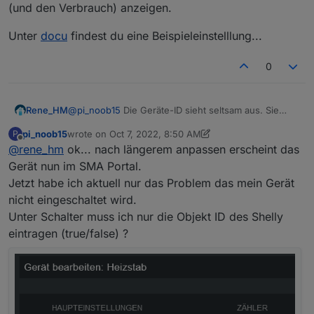
(und den Verbrauch) anzeigen.
Unter
docu
findest du eine Beispieleinstelllung...
0
@
pi_noob15
Die Geräte-ID sieht seltsam aus. Sie
Rene_HM
muss dem Format
pi_noob15
wrote on
Oct 7, 2022, 8:50 AM
P
last edited by pi_noob15
Oct 7, 2022, 10:53 AM
Offline
@
rene_hm
ok... nach längerem anpassen erscheint das
entsprechen. Eigentlich vergibt der Adapter die ID
Gerät nun im SMA Portal.
automatisch, basierend auf der Basis-ID und einer
Jetzt habe ich aktuell nur das Problem das mein Gerät
internen Zählung. Ich würde also das Gerät im
Mit den restlichen Einstellungen solltest du das
nicht eingeschaltet wird.
Adapter nochmal löschen und das Gerät neu
Gerät im Portal finden und das Portal sollte die
anlegen. Damit sollte eine gültige ID erzeugt werden.
aktuelle Leistung (und den Verbrauch) anzeigen.
Unter Schalter muss ich nur die Objekt ID des Shelly
Unter
docu
findest du eine Beispieleinstelllung...
Auch die IP-Adresse wird eigentlich automatisch
eintragen (true/false) ?
ermittelt und eingetragen, aber ja, es ist die lokale IP
des Gerätes, wo der Adapter läuft...