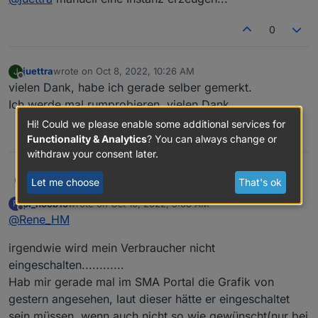
Was muss ich machen?
0
juettra
wrote on
Oct 8, 2022, 10:26 AM
J
last edited by
Offline
vielen Dank, habe ich gerade selber gemerkt.
Ich werde mal rumprobieren, vielen Dank
Hi! Could we please enable some additional services for
0
Functionality & Analytics
? You can always change or
withdraw your consent later.
@
rene_hm
ok, danke für die Info....
pi_noob15
P
Let me choose
That's ok
pi_noob15
wrote on
Oct 10, 2022, 9:08 AM
P
hat die Gerätekategorie eine Auswirkung ?
last edited by
Offline
@
Rene_HM
Ich habe mal Heizung genommen für meinen
Heizstab
irgendwie wird mein Verbraucher nicht
eingeschalten............
Hab mir gerade mal im SMA Portal die Grafik von
gestern angesehen, laut dieser hätte er eingeschaltet
sein müssen, wenn auch nicht so wie gewünscht(nur bei