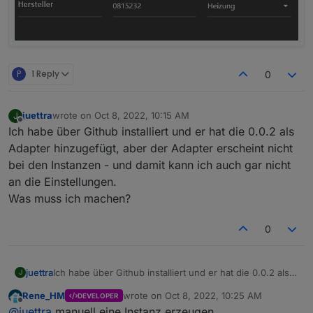
P
1 Reply
0
juettra
wrote on
Oct 8, 2022, 10:15 AM
J
last edited by
Offline
Ich habe über Github installiert und er hat die 0.0.2 als
Adapter hinzugefügt, aber der Adapter erscheint nicht
bei den Instanzen - und damit kann ich auch gar nicht
an die Einstellungen.
Was muss ich machen?
0
juettra
Ich habe über Github installiert und er hat die 0.0.2 als
J
Adapter hinzugefügt, aber der Adapter erscheint nicht
Rene_HM
wrote on
Oct 8, 2022, 10:25 AM
DEVELOPER
bei den Instanzen - und damit kann ich auch gar nicht
last edited by
Offline
@
juettra
manuell eine Instanz erzeugen...
an die Einstellungen.