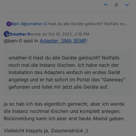
Gruß
0
Ben. 0
@
smather-0
Hast du alle Geräte gelöscht? Notfalls noch
B
mal die Instanz löschen. Ich habe nach der Installation
Smather 0
wrote on
Oct 10, 2022, 2:18 PM
S
des Adapters einfach ein erstes Gerät angelegt und er
last edited by
Offline
@ben-0 said in
Adapter: SMA SEMP
:
hat sofort im Portal das "Gateway" gefunden und listet
mir jetzt alle Geräte auf.
smather-0 Hast du alle Geräte gelöscht? Notfalls
noch mal die Instanz löschen. Ich habe nach der
Installation des Adapters einfach ein erstes Gerät
angelegt und er hat sofort im Portal das "Gateway"
gefunden und listet mir jetzt alle Geräte auf.
ja so hab ich das eigentlich gemacht, aber ich werde
die Instanz nochmal löschen und komplett anlegen.
Rückmeldung kann ich aber erst heute Abend geben.
Vielleicht klappts ja,
Daumendrück
;)