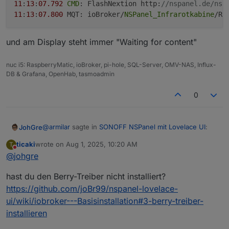
11
:
13
:
07.792
CMD
: FlashNextion http:
//nspanel.de/nsp
11
:
13
:
07.800
 MQT: ioBroker/
NSPanel_Infrarotkabine
/RE
und am Display steht immer "Waiting for content"
nuc i5: RaspberryMatic, ioBroker, pi-hole, SQL-Server, OMV-NAS, Influx-
DB & Grafana, OpenHab, tasmoadmin
0
@
armilar
sagte in
SONOFF NSPanel mit Lovelace UI
:
JohGre
ticaki
wrote on
Aug 1, 2025, 10:20 AM
T
last edited by
Do not disturb
@
johgre
FlashNextion
http://nspanel.de/nspanel-v4.9.3.tft
hast du den Berry-Treiber nicht installiert?
bekomme immer wenn ich über Konsole Update will
https://github.com/joBr99/nspanel-lovelace-
ui/wiki/iobroker---Basisinstallation#3-berry-treiber-
11:13:07.792 CMD: FlashNextion http://nspanel.
installieren
und am Display steht immer "Waiting for content"