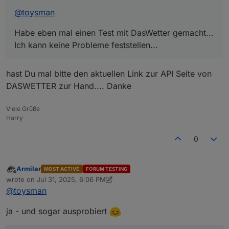
@
toysman
Habe eben mal einen Test mit DasWetter gemacht...
Ich kann keine Probleme feststellen...
hast Du mal bitte den aktuellen Link zur API Seite von
DASWETTER zur Hand.... Danke
Viele Grüße
Harry
0
Armilar
MOST ACTIVE
FORUM TESTING
Offline
wrote on
Jul 31, 2025, 6:06 PM
last edited by Armilar
Jul 31, 2025, 8:10 PM
@
toysman
ja - und sogar ausprobiert