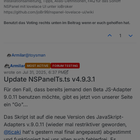
Installationsanleitung, Tipps, Alias-Definitionen, FAQ für das Sonoff
NSPanel mit lovelace UI unter ioBroker
https://github.com/joBr99/nspanel-lovelace-ui/wiki
Benutzt das Voting rechts unten im Beitrag wenn er euch geholfen hat.
1
@
toysman
Armilar
Armilar
MOST ACTIVE
FORUM TESTING
ja - und sogar ausprobiert
Offline
wrote on
Jul 31, 2025, 6:37 PM
last edited by Armilar
Jul 31, 2025, 8:38 PM
Update NSPanelTs.ts v4.9.3.1
Für den Fall, dass bereits jemand den Beta JS-Adapter
Das Ergebnis wird dich allerdings nicht zufrieden
9.0.11 benutzen möchte, gibt es jetzt von unserer Seite
stellen
ein "Go"...
Das Skript ist auf die neue Version des JavaSkript-
Adapters v.9.0.11 (wieder mal restriktiver geworden,
@
ticaki
hat's gestern mal final angepasst) abgestimmt
und funktioniert bei uns allen auch fehlerfrei. Es