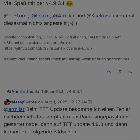
Viel Spaß mit der v4.9.3.1
@
TT-Tom
,
@
ticaki
,
@
Armilar
und
@
Kuckuckmann
(hat
diesesmal nichts angestellt ;-) )
Installationsanleitung, Tipps, Alias-Definitionen, FAQ für das Sonoff
NSPanel mit lovelace UI unter ioBroker
https://github.com/joBr99/nspanel-lovelace-ui/wiki
Benutzt das Voting rechts unten im Beitrag wenn er euch geholfen hat.
6
Update NSPanelTs.ts v4.9.3.1
Armilar
Für den Fall, dass bereits jemand den Beta JS-Adapter
teletapi
wrote on
Aug 1, 2025, 12:27 AM
last edited by teletapi
Aug 1, 2025, 2:33 AM
9.0.11 benutzen möchte, gibt es jetzt von unserer Seite
Online
@
armilar
Beim TFT Update bekomme ich einen Fehler
ein "Go"...
Das Skript ist auf die neue Version des JavaSkript-
nachdem ich das script an mein Panel angepasst und
Adapters v.9.0.11 (wieder mal restriktiver geworden,
gestartet habe. dann auf TFT update 4.9.3 und dann
@
ticaki
hat's gestern mal final angepasst) abgestimmt
und funktioniert bei uns allen auch fehlerfrei. Es
kommt der folgende Bildschirm
funktioniert jedoch ebenfalls mit der aktuellen stable