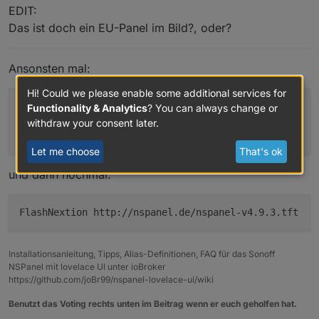
EDIT:
Das ist doch ein EU-Panel im Bild?, oder?
Per Konsole hat es allerdings funktioniert
Ansonsten mal:
Hi! Could we please enable some additional services for
Backlog UpdateDriverVersion
Functionality & Analytics
? You can always change or
https://raw.githubusercontent.com/joBr99/nspanel-
withdraw your consent later.
lovelace-ui/main/tasmota/autoexec.be; Restart 1
Let me choose
That's ok
und dann nochmal:
FlashNextion http://nspanel.de/nspanel-v4.9.3.tft
Installationsanleitung, Tipps, Alias-Definitionen, FAQ für das Sonoff
NSPanel mit lovelace UI unter ioBroker
https://github.com/joBr99/nspanel-lovelace-ui/wiki
Benutzt das Voting rechts unten im Beitrag wenn er euch geholfen hat.