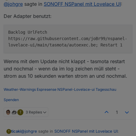
Do not disturb
@
johgre
sagte in
SONOFF NSPanel mit Lovelace UI
:
Der Befehl
setzt die
autoecex.be
wieder auf 0 Byte. Ein
neuerliches
Der Adapter benutzt:
hängt dann bei
Backlog UrlFetch
https://raw.githubusercontent.com/joBr99/nspanel-
USART Update...

lovelace-ui/main/tasmota/autoexec.be; Restart 1
921600

SIZE:

Wenns mit dem Update nicht klappt - tasmota restart
                0

und nochmal - wenn da im log zeichen müll steht -
strom aus 10 sekunden warten strom an und nochmal.
Weather-Warnings
Espresense
NSPanel-Lovelace-ui
Tagesschau
Spenden
T
3 Replies
1
@
johgre
sagte in
SONOFF NSPanel mit Lovelace UI
:
ticaki
T