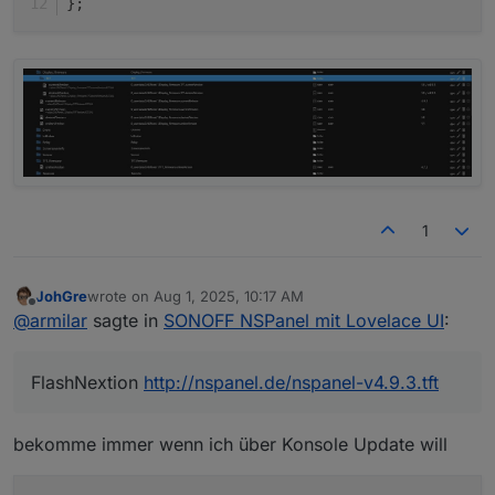
};
1
JohGre
wrote on
Aug 1, 2025, 10:17 AM
last edited by
Offline
@
armilar
sagte in
SONOFF NSPanel mit Lovelace UI
:
FlashNextion
http://nspanel.de/nspanel-v4.9.3.tft
bekomme immer wenn ich über Konsole Update will