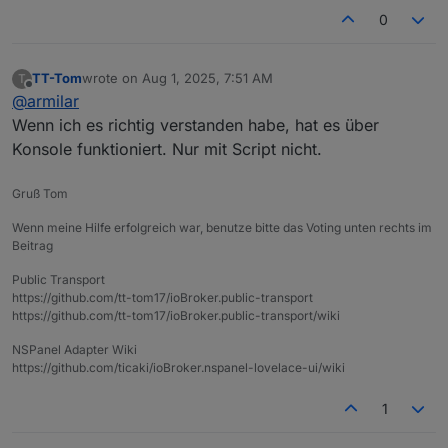
0
TT-Tom
wrote on
Aug 1, 2025, 7:51 AM
T
last edited by
Offline
@
armilar
Wenn ich es richtig verstanden habe, hat es über
Konsole funktioniert. Nur mit Script nicht.
Gruß Tom
Wenn meine Hilfe erfolgreich war, benutze bitte das Voting unten rechts im
Beitrag
Public Transport
https://github.com/tt-tom17/ioBroker.public-transport
https://github.com/tt-tom17/ioBroker.public-transport/wiki
NSPanel Adapter Wiki
https://github.com/ticaki/ioBroker.nspanel-lovelace-ui/wiki
1