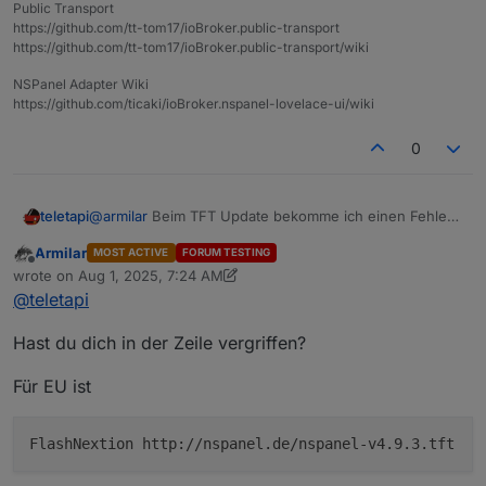
Public Transport
https://github.com/tt-tom17/ioBroker.public-transport
https://github.com/tt-tom17/ioBroker.public-transport/wiki
NSPanel Adapter Wiki
https://github.com/ticaki/ioBroker.nspanel-lovelace-ui/wiki
0
teletapi
@
armilar
Beim TFT Update bekomme ich einen Fehler
nachdem ich das script an mein Panel angepasst und
Armilar
MOST ACTIVE
FORUM TESTING
gestartet habe. dann auf TFT update 4.9.3 und dann
Offline
wrote on
Aug 1, 2025, 7:24 AM
kommt der folgende Bildschirm
last edited by Armilar
Aug 1, 2025, 9:38 AM
@
teletapi
Hast du dich in der Zeile vergriffen?
Für EU ist
FlashNextion http://nspanel.de/nspanel-v4.9.3.tft