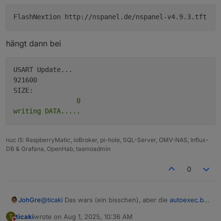
FlashNextion http://nspanel.de/nspanel-v4.9.3.tft
hängt dann bei
USART Update...

921600

                0

nuc i5: RaspberryMatic, ioBroker, pi-hole, SQL-Server, OMV-NAS, Influx-
DB & Grafana, OpenHab, tasmoadmin
0
@
ticaki
Das wars (ein bisschen), aber die
autoexec.be
JohGre
hat schon gegeben war aber 0 Byte groß. bekomme
ticaki
wrote on
Aug 1, 2025, 10:36 AM
T
aber jetzt den Fehler von
@
teletapi
.
last edited by