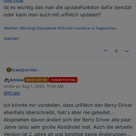
ist es wichtig das man die updateFunktion dafür benutzt
oder kann man auch mit urlFetch updaten?
UrlFetch installiert den Berry Driver
Wenn gar nichts davon hilft (gehe ich aktuell nicht von
UpdateDriverVersion aktualisiert den Berry Driver
aus) kann der Inhalt auch manuell in der
autoexec.be
Weather-Warnings
Espresense
NSPanel-Lovelace-ui
Tagesschau
gespeichert werden. Wichtig ist dann nur zunächst
Tasmota durchzubooten
Spenden
0
ticaki
@
armilar
T
ist es wichtig das man die updateFunktion dafür benutzt
Armilar
MOST ACTIVE
FORUM TESTING
oder kann man auch mit urlFetch updaten?
Offline
wrote on
Aug 1, 2025, 11:09 AM
last edited by
@
ticaki
ich könnte mir vorstellen, dass urlFetch den Berry-Driver
ebenfalls überschreibt, hab's aber nie getestet...
Abgesehen davon ändert sich der Berry Driver alle paar
Jahre (also sehr große Abstände) mal. Auch die aktuelle
Version ist 2 Jahre alt und benötigt keine Änderungen...