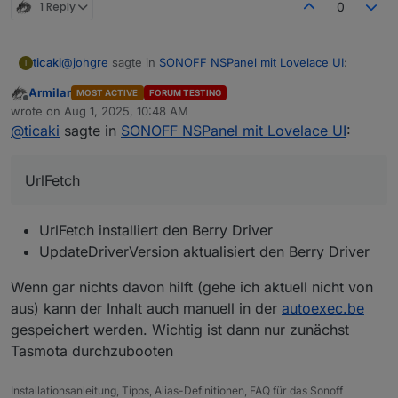
1 Reply
0
@
johgre
sagte in
SONOFF NSPanel mit Lovelace UI
:
ticaki
T
Armilar
MOST ACTIVE
FORUM TESTING
Der Adapter benutzt:
Offline
wrote on
Aug 1, 2025, 10:48 AM
last edited by
@
ticaki
sagte in
SONOFF NSPanel mit Lovelace UI
:
Wenns mit dem Update nicht klappt - tasmota restart und
UrlFetch
nochmal - wenn da im log zeichen müll steht - strom aus
10 sekunden warten strom an und nochmal.
UrlFetch installiert den Berry Driver
UpdateDriverVersion aktualisiert den Berry Driver
Wenn gar nichts davon hilft (gehe ich aktuell nicht von
aus) kann der Inhalt auch manuell in der
autoexec.be
gespeichert werden. Wichtig ist dann nur zunächst
Tasmota durchzubooten
Installationsanleitung, Tipps, Alias-Definitionen, FAQ für das Sonoff