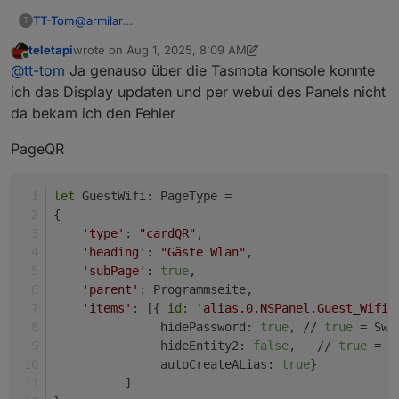
TT-Tom
@
armilar
T
Wenn ich es richtig verstanden habe, hat es über
teletapi
wrote on
Aug 1, 2025, 8:09 AM
Konsole funktioniert. Nur mit Script nicht.
last edited by teletapi
Aug 1, 2025, 11:31 AM
Online
@
tt-tom
Ja genauso über die Tasmota konsole konnte
ich das Display updaten und per webui des Panels nicht
da bekam ich den Fehler
PageQR
let
 GuestWifi: PageType =
{
'type'
: 
"cardQR"
,
'heading'
: 
"Gäste Wlan"
,
'subPage'
: 
true
,
'parent'
: Programmseite,
'items'
: [{ 
id
: 
'alias.0.NSPanel.Guest_Wifi'
               hidePassword: 
true
, // 
true
 = Swi
               hideEntity2: 
false
,   // 
true
 = S
               autoCreateALias: 
true
}
          ]