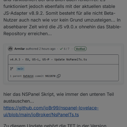
funktioniert jedoch ebenfalls mit der aktuellen stable
JS-Adapter v8.9.2. Somit besteht für alle nicht Beta-
Nutzer auch nach wie vor kein Grund umzusteigen... In
absehbarer Zeit wird die JS v9.0.x ohnehin das Stable-
Repository erreichen...
Ich hätte angenommen, dass sich neue User so
mittlerweile wieder anmelden können. Dem ist nicht
so...
Wer also keinen "alten" Zugang zu DasWetter hat (das
funktioniert nämlich noch), dem bleibt aktuell wohl nur
die Option: OpenWeatherMap
Ich hatte das mal ne Weile verfolgt und ging immer
davon aus, dass die das Wetter wieder zugänglich
machen... Scheinbar nur noch für Handys und
OpenWeatherMap - funktioniert uneingeschränkt
Webseiten als Plugin... Aktuell wären der Stand dann
DasWetter - funktioniert nur mit Accounts die vor
wohl:
der Umstellung existierten
AccuWeather - funktioniert nur noch bis zur API-
hier das NSPanel Skript, wie immer den unteren Teil
Deaktivierung
austauschen...
https://github.com/joBr99/nspanel-lovelace-
ui/blob/main/ioBroker/NsPanelTs.ts
Zu diesem Update gehört die TFT in der Version