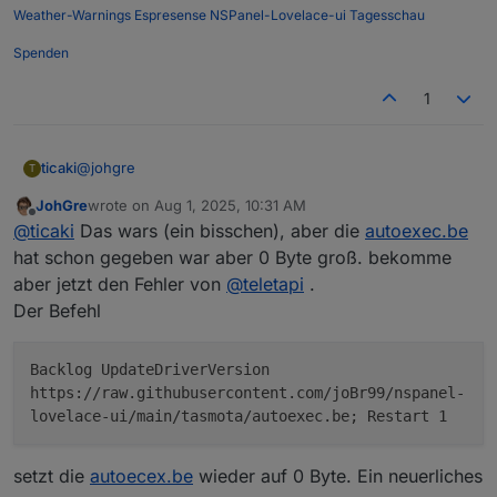
Weather-Warnings
Espresense
NSPanel-Lovelace-ui
Tagesschau
Spenden
1
@
johgre
ticaki
T
JohGre
wrote on
Aug 1, 2025, 10:31 AM
hast du den Berry-Treiber nicht installiert?
last edited by
Offline
@
ticaki
Das wars (ein bisschen), aber die
autoexec.be
https://github.com/joBr99/nspanel-lovelace-
ui/wiki/iobroker---Basisinstallation#3-berry-treiber-
hat schon gegeben war aber 0 Byte groß. bekomme
installieren
aber jetzt den Fehler von
@
teletapi
.
Der Befehl
Backlog UpdateDriverVersion
https://raw.githubusercontent.com/joBr99/nspanel-
lovelace-ui/main/tasmota/autoexec.be; Restart 1
setzt die
autoecex.be
wieder auf 0 Byte. Ein neuerliches