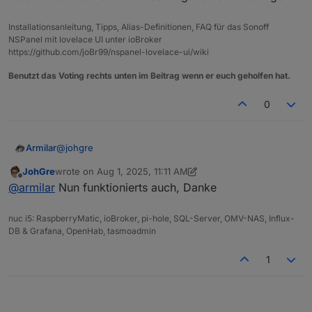
Installationsanleitung, Tipps, Alias-Definitionen, FAQ für das Sonoff
NSPanel mit lovelace UI unter ioBroker
https://github.com/joBr99/nspanel-lovelace-ui/wiki
Benutzt das Voting rechts unten im Beitrag wenn er euch geholfen hat.
0
@
johgre
Armilar
JohGre
wrote on
Aug 1, 2025, 11:11 AM
Der Fehler passiert bei den letzten Tasmota-Versionen
last edited by JohGre
Aug 1, 2025, 1:11 PM
Offline
@
armilar
Nun funktionierts auch, Danke
(kann nicht sagen, ob das je behoben wird)... und
bedeutet, dass die Domain nicht aufgelöst werden
Abhilfe ist in der Regel ein Binding im Router für diese
kann...
IP zu unterbinden oder/und im Tasmota auf DHCP
nuc i5: RaspberryMatic, ioBroker, pi-hole, SQL-Server, OMV-NAS, Influx-
stellen
DB & Grafana, OpenHab, tasmoadmin
EDIT:
1
Ich habe das Problem übrigens auch und habe alle
Panels seitdem auf DHCP mit dynamischer IP laufen.
Danach keine Probleme mehr...