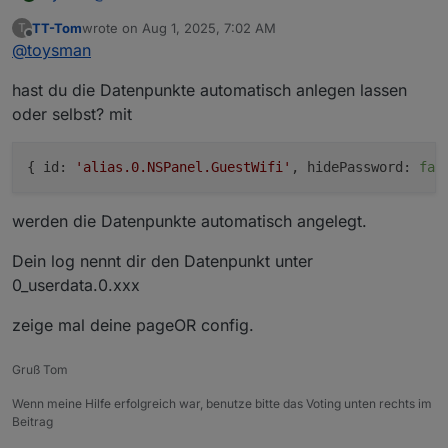
weglassen)
TT-Tom
wrote on
Aug 1, 2025, 7:02 AM
T
war ein paar Tage dienstlich unterwegs, deshalb erst
Dieser bewirkt, dass die prozentuale Angabe unter
last edited by
Offline
@
toysman
heute eine Reaktion meinerseits.
dem Shutter invertiert werden kann.
Im LOG vom TS Script bekomme ich folgende
hast du die Datenpunkte automatisch anlegen lassen
Meldung:
Die US-Versionen haben ebenfalls jetzt den neuen
oder selbst? mit
grafischen Splash/Startup
Der gesetzte Datenpunkt lautet aber:
{ 
id:
'alias.0.NSPanel.GuestWifi'
, 
hidePassword:
fal
Viel Spaß mit der v4.9.3.1
@
TT-Tom
,
@
ticaki
,
@
Armilar
und
@
Kuckuckmann
(hat
Wo finde ich denn den DP im LOG, um ihn zu
werden die Datenpunkte automatisch angelegt.
diesesmal nichts angestellt ;-) )
korrigieren?
Dein log nennt dir den Datenpunkt unter
0_userdata.0.xxx
zeige mal deine pageOR config.
Gruß Tom
Wenn meine Hilfe erfolgreich war, benutze bitte das Voting unten rechts im
Beitrag