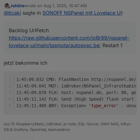
JohGre
wrote on
Aug 1, 2025, 10:47 AM
Der Adapter benutzt:
last edited by
Offline
@
ticaki
sagte in
SONOFF NSPanel mit Lovelace UI
:
Backlog UrlFetch
Wenns mit dem Update nicht klappt - tasmota restart und
nochmal - wenn da im log zeichen müll steht - strom aus
https://raw.githubusercontent.com/joBr99/nspanel-
10 sekunden warten strom an und nochmal.
lovelace-ui/main/tasmota/autoexec.be
; Restart 1
jetzt bekomme ich
1:45:09.032 CMD: FlashNextion http://nspanel.de/n
11:45:09.041 MQT: ioBroker/NSPanel_Infrarotkabine
11:45:09.070 FLH: host: nspanel.de, port: 80, get
11:45:11.142 FLH: Send (High Speed) flash start
11:45:11.489 BRY: Exception> 
'type_error'
 - unsup
nuc i5: RaspberryMatic, ioBroker, pi-hole, SQL-Server, OMV-NAS, Influx-
DB & Grafana, OpenHab, tasmoadmin