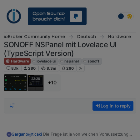
Skip to content
ioBroker Community Home
Deutsch
Hardware
SONOFF NSPanel mit Lovelace UI
(TypeScript Version)
Hardware
lovelace ui
nspanel
sonoff
8.1k
280
8.3m
260
+10
Log in to reply
@
ticaki
Die Frage ist ja von welchen Voraussetzungen
Gargano
man ausgeht.