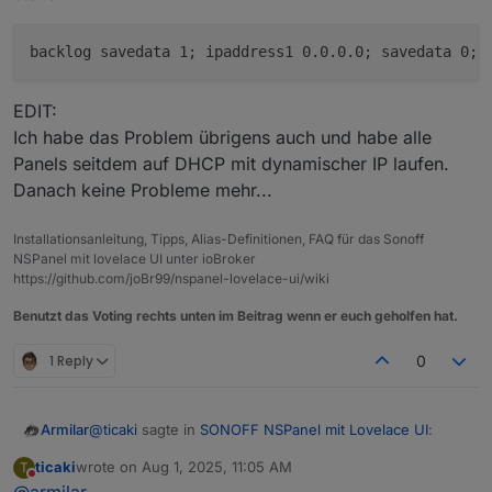
EDIT:
Ich habe das Problem übrigens auch und habe alle
Panels seitdem auf DHCP mit dynamischer IP laufen.
Danach keine Probleme mehr...
Installationsanleitung, Tipps, Alias-Definitionen, FAQ für das Sonoff
NSPanel mit lovelace UI unter ioBroker
https://github.com/joBr99/nspanel-lovelace-ui/wiki
Benutzt das Voting rechts unten im Beitrag wenn er euch geholfen hat.
1 Reply
0
@
ticaki
sagte in
SONOFF NSPanel mit Lovelace UI
:
Armilar
ticaki
wrote on
Aug 1, 2025, 11:05 AM
T
last edited by
Do not disturb
@
armilar
UrlFetch