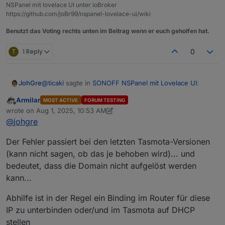
NSPanel mit lovelace UI unter ioBroker
https://github.com/joBr99/nspanel-lovelace-ui/wiki
Benutzt das Voting rechts unten im Beitrag wenn er euch geholfen hat.
T
1 Reply
0
@
ticaki
sagte in
SONOFF NSPanel mit Lovelace UI
:
JohGre
Armilar
MOST ACTIVE
FORUM TESTING
Offline
Backlog UrlFetch
wrote on
Aug 1, 2025, 10:53 AM
last edited by Armilar
Aug 1, 2025, 12:56 PM
https://raw.githubusercontent.com/joBr99/nspane
@
johgre
jetzt bekomme ich
l-lovelace-ui/main/tasmota/autoexec.be
; Restart 1
Der Fehler passiert bei den letzten Tasmota-Versionen
1:45:09.032 CMD: FlashNextion http://nspanel.d
(kann nicht sagen, ob das je behoben wird)... und
11:45:09.041 MQT: ioBroker/NSPanel_Infrarotkab
bedeutet, dass die Domain nicht aufgelöst werden
11:45:09.070 FLH: host: nspanel.de, port: 80, 
11:45:11.142 FLH: Send (High Speed) flash star
kann...
Abhilfe ist in der Regel ein Binding im Router für diese
IP zu unterbinden oder/und im Tasmota auf DHCP
stellen