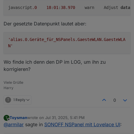
javascript
.0
18
:
01
:
38.970
	warn	Adjust 
data
 
Der gesetzte Datenpunkt lautet aber:
'alias.0.Geräte_für_NSPanels.GaesteWLAN.GaesteWLA
N'
Wo finde ich denn den DP im LOG, um ihn zu
korrigieren?
Viele Grüße
Harry
T
1 Reply
0
Toysman
wrote on
Jul 31, 2025, 5:41 PM
T
last edited by
Offline
@
armilar
sagte in
SONOFF NSPanel mit Lovelace UI
: