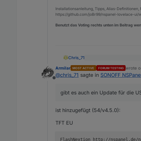
Installationsanleitung, Tipps, Alias-Definitionen
https://github.com/joBr99/nspanel-lovelace-ui/w
Benutzt das Voting rechts unten im Beitrag wen
Chris_71
Die Firmware sollte in de
Armilar
wrote 
MOST ACTIVE
FORUM TESTING
last edi
Hi,
@
chris_71
sagte in
SONOFF NSPanel 
gibt es auch ein Update für 
Offline
aktualisiert werden.
gibt es auch ein Update für die U
ist hinzugefügt (54/v4.5.0):
TFT EU
FlashNextion http://nspanel.de/n