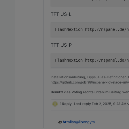
TFT US-L
FlashNextion http://nspanel.de/n
TFT US-P
FlashNextion http://nspanel.de/n
Installationsanleitung, Tipps, Alias-Definitionen
https://github.com/joBr99/nspanel-lovelace-ui/w
Benutzt das Voting rechts unten im Beitrag wen
1 Reply
Last reply
Feb 2, 2025, 9:23 AM
@
ilovegym
Armilar