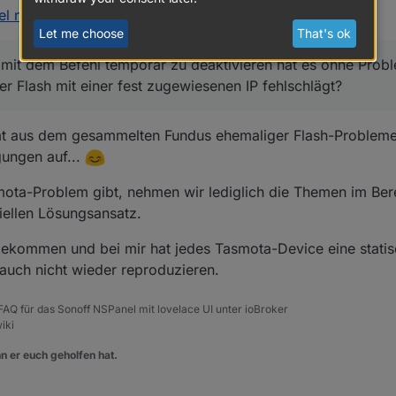
ted by Armilar
Jan 30, 2025, 10:23 AM
 mit Lovelace UI
:
Let me choose
That's ok
lls das Problem dass der Flash mit dieser Fehlermeldung stehengeblieben
mota 14.4.1 gemacht.
 mit dem Befehl temporär zu deaktivieren hat es ohne Probl
it:
r Flash mit einer fest zugewiesenen IP fehlschlägt?
 NSPanels merken
ste Ip mit dem Befehl temporär zu deaktivieren hat es ohne Problem funk
rum der Flash mit einer fest zugewiesenen IP fehlschlägt?
mt aus dem gesammelten Fundus ehemaliger Flash-Probleme u
r Tasmota-Konsole ausführen:
gungen auf...
ota-Problem gibt, nehmen wir lediglich die Themen im Be
iellen Lösungsansatz.
gekommen und bei mir hat jedes Tasmota-Device eine statisch
ufen, wieder mit der gemerkten statischen IP einstellen
 auch nicht wieder reproduzieren.
, FAQ für das Sonoff NSPanel mit lovelace UI unter ioBroker
iki
n er euch geholfen hat.