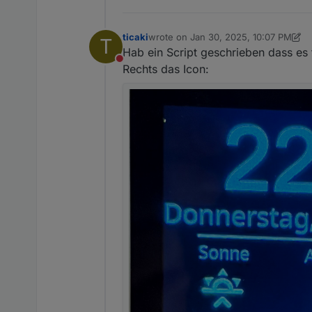
ticaki
wrote on
Jan 30, 2025, 10:07 PM
T
last edited by ticaki
Jan 31, 2025, 8:2
Hab ein Script geschrieben dass es 
Do not disturb
Rechts das Icon: