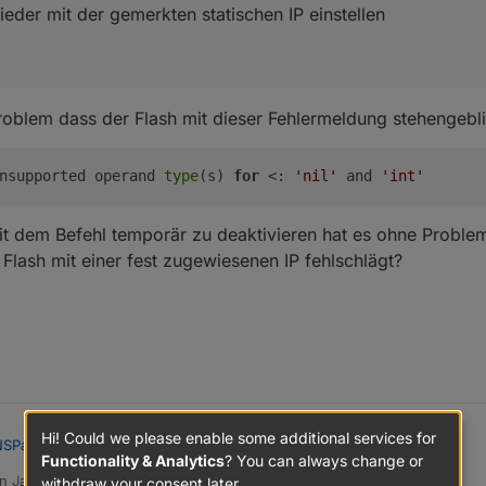
der mit der gemerkten statischen IP einstellen
Problem dass der Flash mit dieser Fehlermeldung stehengebli
nsupported operand
type
(s)
for
<:
'nil'
and
'int'
it dem Befehl temporär zu deaktivieren hat es ohne Problem 
Flash mit einer fest zugewiesenen IP fehlschlägt?
Hi! Could we please enable some additional services for
Panel mit Lovelace UI
:
Functionality & Analytics
? You can always change or
on
Jan 30, 2025, 9:22 AM
withdraw your consent later.