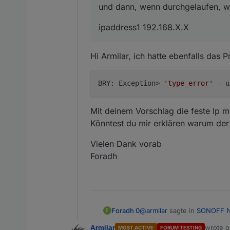
und dann, wenn durchgelaufen, wie
ipaddress1 192.168.X.X
Hi Armilar, ich hatte ebenfalls das 
BRY: Exception>
'type_error'
- u
Mit deinem Vorschlag die feste Ip m
Könntest du mir erklären warum der 
Vielen Dank vorab
Foradh
@
armilar
sagte in
SONOFF NS
Foradh 0
F
Armilar
wrote 
MOST ACTIVE
FORUM TESTING