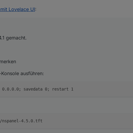
 14.4.1 gemacht.
it Lovelace UI
:
anels merken
4.1 gemacht.
smota-Konsole ausführen:
 merken
a-Konsole ausführen:
, wieder mit der gemerkten statischen IP einstellen
/nspanel-4.5.0.tft