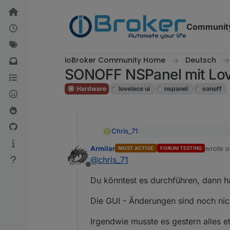
Skip to content
Communit
ioBroker Community Home
Deutsch
SONOFF NSPanel mit Love
Hardware
lovelace ui
nspanel
sonoff
Chris_71
Die Firmware sollte in de
Armilar
wrote 
MOST ACTIVE
FORUM TESTING
last edi
Hi,
@
chris_71
gibt es auch ein Update für 
Offline
aktualisiert werden.
Du könntest es durchführen, dann ha
Die GUI - Änderungen sind noch nic
Irgendwie musste es gestern alles e