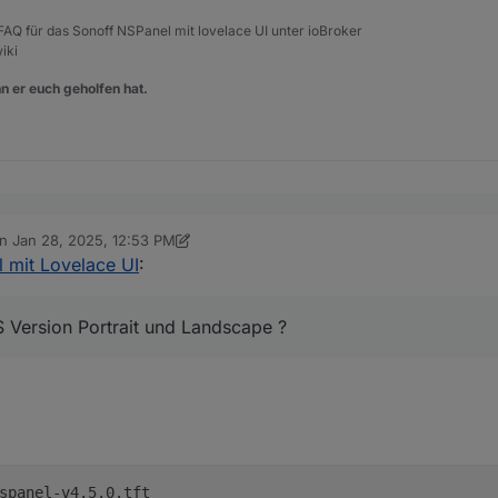
, FAQ für das Sonoff NSPanel mit lovelace UI unter ioBroker
iki
n er euch geholfen hat.
r Tasmota-Konsole mit (Achtung neue URL)
on
Jan 28, 2025, 12:53 PM
ted by Armilar
Jan 28, 2025, 1:56 PM
mit Lovelace UI
:
die US Version Portrait und Landscape ?
S Version Portrait und Landscape ?
spanel-v4.5.0.tft