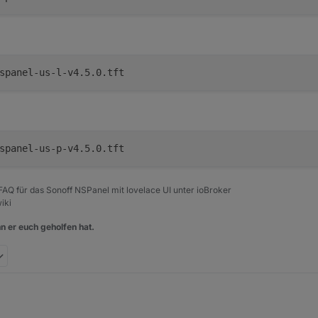
spanel-us-l-v4.5.0.tft
spanel-us-p-v4.5.0.tft
, FAQ für das Sonoff NSPanel mit lovelace UI unter ioBroker
iki
n er euch geholfen hat.