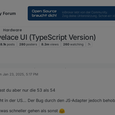
y Forum
Hardware
lace UI (TypeScript Version)
8.1k
posts
280
posters
8.3m
views
260
watching
r Tasmota-Konsole mit (Achtung neue URL)
on
Jan 23, 2025, 5:17 PM
ted by
die US Version Portrait und Landscape ?
st du aber nur die 53 als 54
ht in der US... Der Bug durch den JS-Adapter jedoch behob
twas schneller gehen als sonst