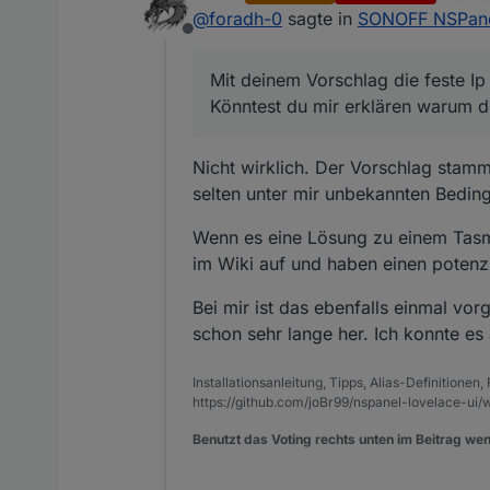
last edi
@
foradh-0
sagte in
SONOFF NSPanel
@
ilovegym
Offline
Hi Armilar, ich hatte ebenfa
Habe alle Flash's mit Tas
Mit deinem Vorschlag die feste Ip
Hast du es mal versucht m
Könntest du mir erklären warum de
Feste (statische) IP des
Mit deinem Vorschlag die fe
Könntest du mir erklären wa
Nicht wirklich. Der Vorschlag stam
Jetzt alles weitere in de
Vielen Dank vorab
selten unter mir unbekannten Bedin
Foradh
Wenn es eine Lösung zu einem Tasm
nach dem Neustart
im Wiki auf und haben einen potenz
Bei mir ist das ebenfalls einmal vor
und dann, wenn durchgela
schon sehr lange her. Ich konnte es
ipaddress1 192.168.X.X
Installationsanleitung, Tipps, Alias-Definitionen
https://github.com/joBr99/nspanel-lovelace-ui/w
Benutzt das Voting rechts unten im Beitrag wen