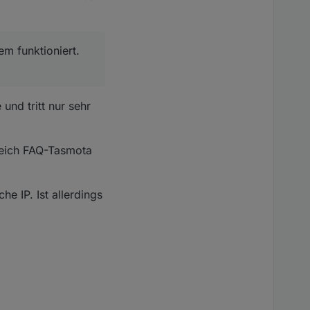
 ist.
em funktioniert.
tioniert.
nd tritt nur sehr
reich FAQ-Tasmota
e IP. Ist allerdings