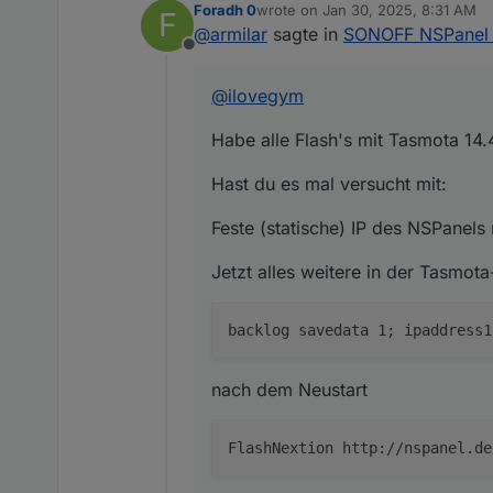
Foradh 0
wrote on
Jan 30, 2025, 8:31 AM
F
Habe alle Flash's mit Tasmota
last edited by
@
armilar
sagte in
SONOFF NSPanel m
Offline
Hast du es mal versucht mit:
@
ilovegym
Feste (statische) IP des NSP
Habe alle Flash's mit Tasmota 14.
Jetzt alles weitere in der Ta
Hast du es mal versucht mit:
nach dem Neustart
Feste (statische) IP des NSPanels
Jetzt alles weitere in der Tasmot
und dann, wenn durchgelaufen
ipaddress1 192.168.X.X
nach dem Neustart
FlashNextion http://nspanel.de