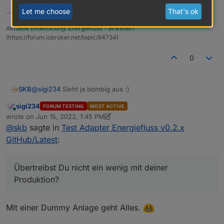
class
=
"elm_battery shadow"
Let me choose
That's ok
... wer nicht mit der Zeit geht, geht mit der Zeit ...
Danke :)
xlink:href
=
"#battery_present"
/>
<
use
Aktuelle Entwicklung: Energiefluss - erweitert
class
=
"text_inside_circle"
(https://forum.iobroker.net/topic/64734)
xlink:href
=
"#text_battery"
/>
<
use
class
=
"value_inside_circle text_battery"
0
xlink:href
=
"#text_battery_value"
/>
<
use
xlink:href
=
"#icon_battery"
/>
<
use
class
=
"value_inside_circle_small text_battery"
@
sigi234
Sieht ja bombig aus :)
SKB
xlink:href
=
"#text_battery_percent"
/>
</
svg
>
</
body
>
</
html
>
"
sigi234
FORUM TESTING
MOST ACTIVE
Übertreibst Du nicht ein wenig mit deiner Produktion? :P
Online
wrote on
Jun 15, 2022, 1:45 PM
last edited by sigi234
Jun 15, 2022, 3:48 PM
@
skb
sagte in
Test Adapter Energiefluss v0.2.x
GitHub/Latest
:
Übertreibst Du nicht ein wenig mit deiner
Produktion?
Edit 2
Mit einer Dummy Anlage geht Alles.