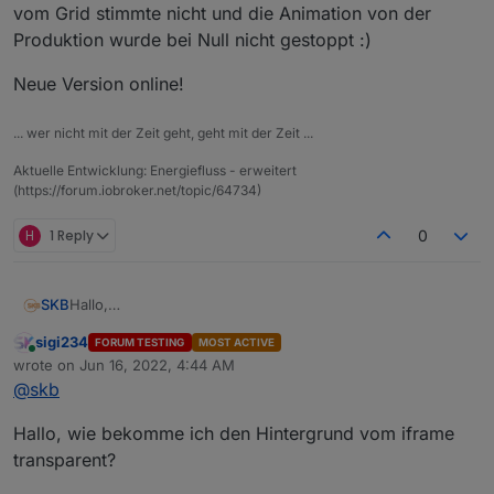
vom Grid stimmte nicht und die Animation von der
Produktion wurde bei Null nicht gestoppt :)
Neue Version online!
... wer nicht mit der Zeit geht, geht mit der Zeit ...
Aktuelle Entwicklung: Energiefluss - erweitert
(https://forum.iobroker.net/topic/64734)
H
1 Reply
0
Hallo,
SKB
ich erstelle derzeit einen Adapter, der einen animierten
sigi234
FORUM TESTING
MOST ACTIVE
Energiefluss darstellen kann.
Hierzu sind im Admin-Interface die Datenpunkte der
Online
wrote on
Jun 16, 2022, 4:44 AM
Möglich sind: Erzeugung, Bezug, Einspeisung,
jeweiligen Messeinrichtungen anzugeben.
last edited by
@
skb
Hausverbrauch, Batterie- und Autoladung sowie ein frei
wählbarer Kreis.
Hallo, wie bekomme ich den Hintergrund vom iframe
transparent?