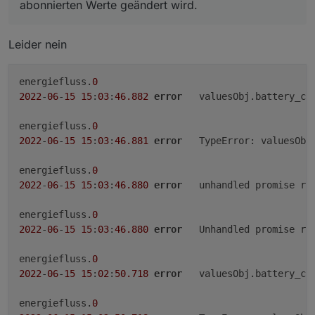
abonnierten Werte geändert wird.
energiefluss.0

2022-06-15 14:41:05.675	debug	Objects connect
Leider nein
energiefluss.0

2022-06-15 14:41:05.672	debug	Objects client
energiefluss.
0
2022
-
06
-
15
15
:
03
:
46.882
error
	valuesObj.battery_ch
energiefluss.0

2022-06-15 14:41:05.626	debug	Objects create
energiefluss.
0
energiefluss.0

2022
-
06
-
15
15
:
03
:
46.881
error
	TypeError: valuesObj
2022-06-15 14:41:05.625	debug	Objects create
energiefluss.
0
energiefluss.0

2022
-
06
-
15
15
:
03
:
46.880
error
	unhandled promise r
2022-06-15 14:41:05.624	debug	Objects client
energiefluss.
0
energiefluss.0

2022
-
06
-
15
15
:
03
:
46.880
error
	Unhandled promise re
2022-06-15 14:41:05.590	debug	Redis Objects: 
energiefluss.
0
energiefluss.0

2022
-
06
-
15
15
:
02
:
50.718
error
	valuesObj.battery_ch
2022-06-15 14:40:33.831	warn	Terminated (UNC
energiefluss.0

energiefluss.
0
2022-06-15 14:40:33.830	info	terminating
