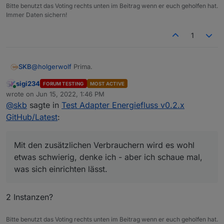
Bitte benutzt das Voting rechts unten im Beitrag wenn er euch geholfen hat.
Immer Daten sichern!
1
@
holgerwolf
Prima.
SKB
sigi234
FORUM TESTING
MOST ACTIVE
Du würdest nun gerne noch die Farben ändern wollen?
Online
wrote on
Jun 15, 2022, 1:46 PM
Alle? :D
last edited by
@
skb
sagte in
Test Adapter Energiefluss v0.2.x
Mit den zusätzlichen Verbrauchern wird es wohl etwas
schwierig, denke ich - aber ich schaue mal, was sich
GitHub/Latest
:
einrichten lässt.
Mit den zusätzlichen Verbrauchern wird es wohl
etwas schwierig, denke ich - aber ich schaue mal,
was sich einrichten lässt.
2 Instanzen?
Bitte benutzt das Voting rechts unten im Beitrag wenn er euch geholfen hat.