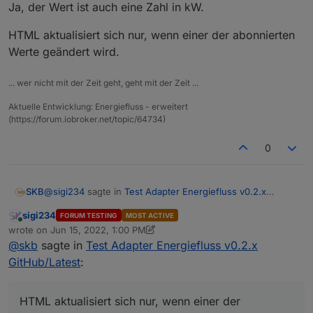
Ja, der Wert ist auch eine Zahl in kW.
energiefluss.0

2022-06-15 14:41:05.872	debug	Initial Values
HTML aktualisiert sich nur, wenn einer der abonnierten
Werte geändert wird.
energiefluss.0

2022-06-15 14:41:05.870	debug	Added States fo
... wer nicht mit der Zeit geht, geht mit der Zeit ...
energiefluss.0

Aktuelle Entwicklung: Energiefluss - erweitert
2022-06-15 14:41:05.870	info	Starting Energi
(https://forum.iobroker.net/topic/64734)
energiefluss.0

2022-06-15 14:41:05.858	info	starting. Versio
0
energiefluss.0

2022-06-15 14:41:05.734	debug	States connecte
@
sigi234
sagte in
Test Adapter Energiefluss v0.2.x
SKB
GitHub/Latest
:
energiefluss.0

sigi234
FORUM TESTING
MOST ACTIVE
Online
2022-06-15 14:41:05.709	debug	States create 
Datenpunkt zum Laden Ihres Autos
wrote on
Jun 15, 2022, 1:00 PM
last edited by sigi234
Jun 15, 2022, 3:06 PM
@
skb
sagte in
Test Adapter Energiefluss v0.2.x
energiefluss.0

GitHub/Latest
:
Ja, der Wert ist auch eine Zahl in kW.
2022-06-15 14:41:05.709	debug	States create 
Welcher DP Wert sollte das sein? Zahl?
HTML aktualisiert sich nur, wenn einer der abonnierten
energiefluss.0

Datenpunkt zum Laden Ihres Autos
HTML aktualisiert sich nur, wenn einer der
Werte geändert wird.
2022-06-15 14:41:05.695	debug	Redis States: U