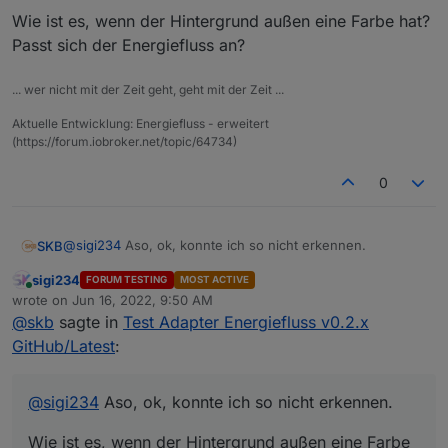
Wie ist es, wenn der Hintergrund außen eine Farbe hat?
Ist es ja
Passt sich der Energiefluss an?
... wer nicht mit der Zeit geht, geht mit der Zeit ...
Aktuelle Entwicklung: Energiefluss - erweitert
(https://forum.iobroker.net/topic/64734)
0
@
sigi234
Aso, ok, konnte ich so nicht erkennen.
SKB
sigi234
FORUM TESTING
MOST ACTIVE
Wie ist es, wenn der Hintergrund außen eine Farbe hat?
Online
wrote on
Jun 16, 2022, 9:50 AM
Passt sich der Energiefluss an?
last edited by
@
skb
sagte in
Test Adapter Energiefluss v0.2.x
GitHub/Latest
:
@
sigi234
Aso, ok, konnte ich so nicht erkennen.
Wie ist es, wenn der Hintergrund außen eine Farbe