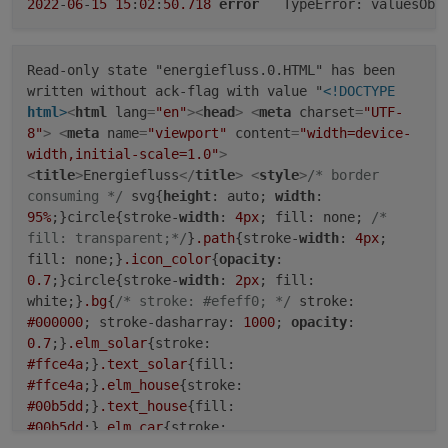
2022
-
06
-
15
15
:
02
:
50.718
error
	TypeError: valuesObj
energiefluss.0

energiefluss.
0
2022-06-15 14:40:33.243	error	valuesObj.batte
2022
-
06
-
15
15
:
02
:
50.717
error
	unhandled promise r
Read-only state "energiefluss.0.HTML" has been
written without ack-flag with value "
<!DOCTYPE
energiefluss.0

energiefluss.
0
html
>
<
html
lang
=
"en"
>
<
head
>
<
meta
charset
=
"UTF-
2022-06-15 14:40:33.243	error	TypeError: valu
2022
-
06
-
15
15
:
02
:
50.716
error
	Unhandled promise re
8"
>
<
meta
name
=
"viewport"
content
=
"width=device-
energiefluss.0

width,initial-scale=1.0"
>
2022-06-15 14:40:33.241	error	unhandled promi
<
title
>
Energiefluss
</
title
>
<
style
>
/* border
consuming */
svg{
height
: auto;
width
:
energiefluss.0

95%
;}circle{stroke-
width
:
4px
; fill: none;
/*
fill: transparent;*/
}
.path
{stroke-
width
:
4px
;
fill: none;}
.icon_color
{
opacity
:
0.7
;}circle{stroke-
width
:
2px
; fill:
white;}
.bg
{
/* stroke: #efeff0; */
stroke:
#000000
; stroke-dasharray:
1000
;
opacity
:
0.7
;}
.elm_solar
{stroke:
#ffce4a
;}
.text_solar
{fill:
#ffce4a
;}
.elm_house
{stroke:
#00b5dd
;}
.text_house
{fill:
#00b5dd
;}
.elm_car
{stroke:
#c5902e
;}
.text_car
{fill: