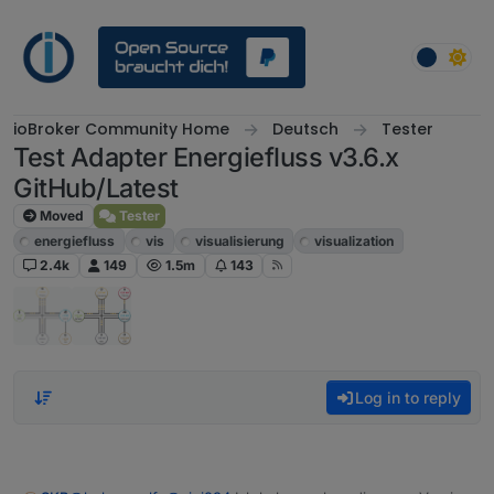
Skip to content
ioBroker Community Home
Deutsch
Tester
Test Adapter Energiefluss v3.6.x
GitHub/Latest
Moved
Tester
energiefluss
vis
visualisierung
visualization
2.4k
149
1.5m
143
Log in to reply