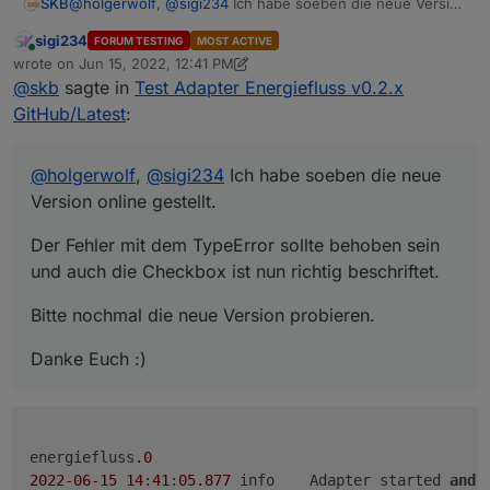
@
holgerwolf
,
@
sigi234
Ich habe soeben die neue Version
SKB
online gestellt.
sigi234
FORUM TESTING
MOST ACTIVE
Der Fehler mit dem TypeError sollte behoben sein und
Online
wrote on
Jun 15, 2022, 12:41 PM
auch die Checkbox ist nun richtig beschriftet.
last edited by sigi234
Jun 15, 2022, 2:55 PM
@
skb
sagte in
Test Adapter Energiefluss v0.2.x
Bitte nochmal die neue Version probieren.
GitHub/Latest
:
Danke Euch :)
@
holgerwolf
,
@
sigi234
Ich habe soeben die neue
Version online gestellt.
Der Fehler mit dem TypeError sollte behoben sein
und auch die Checkbox ist nun richtig beschriftet.
Bitte nochmal die neue Version probieren.
Danke Euch :)
energiefluss
.0
2022
-06
-15
14
:
41
:
05.877
	info	Adapter started 
and
 