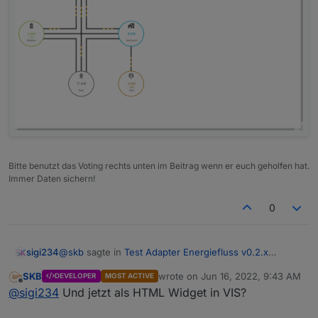
einfach zu identifizieren
Verbleibende Lade-/Entladezeit der Batterie
anzeigen (ist abhaengig von Batterieprozent und
Batteriekapazitaet)
Slim-Design moeglich - Kleinerer Abstand zum
Batterie Element
Bitte benutzt das Voting rechts unten im Beitrag wenn er euch geholfen hat.
Immer Daten sichern!
0
@
skb
sagte in
Test Adapter Energiefluss v0.2.x
sigi234
GitHub/Latest
:
SKB
wrote on
Jun 16, 2022, 9:43 AM
DEVELOPER
MOST ACTIVE
last edited by
Offline
@
sigi234
Kannst Du mal schauen, wie es
@
sigi234
Und jetzt als HTML Widget in VIS?
aussieht, wenn du es als HTML Widget nimmst?