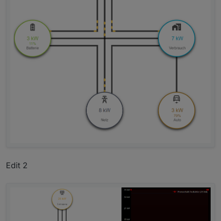
17.4 4 16.67 4M15 16H9V19H15V16M15 7H9V10H15V7M15
11.5H9V14.5H15V11.5Z"
/>
<
text
text-
anchor
=
"middle"
id
=
"text_battery"
x
=
"52"
y
=
"280"
>
Batterie
</
text
>
<
text
text-anchor
=
"middle"
id
=
"text_battery_value"
x
=
"52"
y
=
"255"
>
2
kW
</
text
>
<
text
text-anchor
=
"middle"
id
=
"text_battery_percent"
x
=
"52"
y
=
"268"
>
10%
</
text
>
</
dev
>
<
use
class
=
"bg"
xlink:href
=
"#solar_to_house"
/>
<
use
class
=
"bg"
xlink:href
=
"#grid_to_house"
/>
<
use
class
=
"bg"
xlink:href
=
"#solar_to_grid"
/>
<
use
class
=
"bg"
xlink:href
=
"#house_to_car"
/>
<
use
class
=
"bg"
xlink:href
=
"#solar_to_battery"
/>
<
use
class
=
"bg"
xlink:href
=
"#battery_to_house"
/>
<
use
class
=
"bg"
xlink:href
=
"#grid_to_battery"
/>
<
use
class
=
"consumption_animation"
Edit 2
xlink:href
=
"#solar_to_grid"
/>
<
use
class
=
"elm_house shadow"
xlink:href
=
"#home_present"
/>
<
use
class
=
"text_inside_circle"
xlink:href
=
"#text_house"
/>
<
use