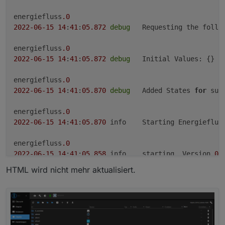
energiefluss
.0
2022
-06
-15
14
:
41
:
05.872
debug
	Requesting the follo
energiefluss
.0
2022
-06
-15
14
:
41
:
05.872
debug
	Initial Values: {}

energiefluss
.0
2022
-06
-15
14
:
41
:
05.870
debug
	Added States 
for
 sub
energiefluss
.0
2022
-06
-15
14
:
41
:
05.870
	info	Starting Energiefluss Adapter

energiefluss
.0
2022
-06
-15
14
:
41
:
05.858
	info	starting. Version 
0.
HTML wird nicht mehr aktualisiert.
energiefluss
.0
2022
-06
-15
14
:
41
:
05.734
debug
	States connected to 
energiefluss
.0
2022
-06
-15
14
:
41
:
05.709
debug
	States 
create
 User Pu