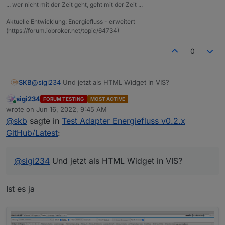
... wer nicht mit der Zeit geht, geht mit der Zeit ...
Bei Jarvis wird bei mir kein Hintergrund
angewandt.
Aktuelle Entwicklung: Energiefluss - erweitert
(https://forum.iobroker.net/topic/64734)
0
SKB
@
sigi234
Und jetzt als HTML Widget in VIS?
sigi234
FORUM TESTING
MOST ACTIVE
Online
wrote on
Jun 16, 2022, 9:45 AM
last edited by
@
skb
sagte in
Test Adapter Energiefluss v0.2.x
GitHub/Latest
:
@
sigi234
Und jetzt als HTML Widget in VIS?
Ist es ja