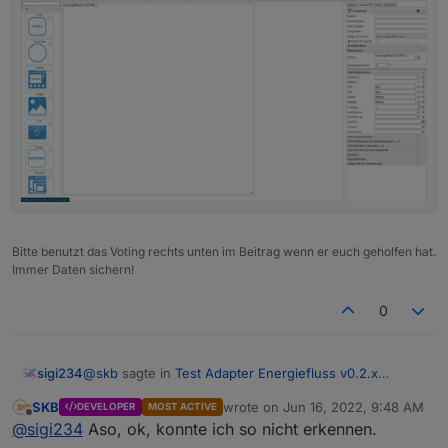
Bitte benutzt das Voting rechts unten im Beitrag wenn er euch geholfen hat.
Immer Daten sichern!
0
@
skb
sagte in
Test Adapter Energiefluss v0.2.x
sigi234
GitHub/Latest
:
SKB
wrote on
Jun 16, 2022, 9:48 AM
DEVELOPER
MOST ACTIVE
last edited by
Offline
@
sigi234
Und jetzt als HTML Widget in VIS?
@
sigi234
Aso, ok, konnte ich so nicht erkennen.