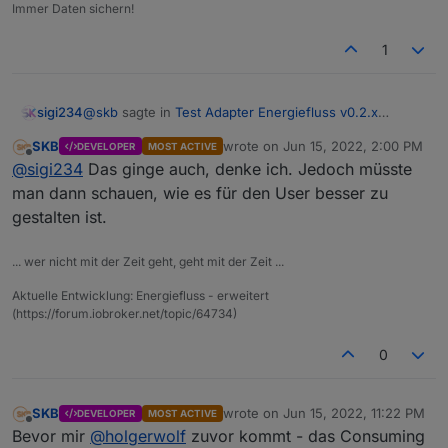
Immer Daten sichern!
1
@
skb
sagte in
Test Adapter Energiefluss v0.2.x
sigi234
GitHub/Latest
:
SKB
wrote on
Jun 15, 2022, 2:00 PM
DEVELOPER
MOST ACTIVE
last edited by
Offline
Mit den zusätzlichen Verbrauchern wird es wohl
@
sigi234
Das ginge auch, denke ich. Jedoch müsste
etwas schwierig, denke ich - aber ich schaue mal,
man dann schauen, wie es für den User besser zu
2 Instanzen?
was sich einrichten lässt.
gestalten ist.
... wer nicht mit der Zeit geht, geht mit der Zeit ...
Aktuelle Entwicklung: Energiefluss - erweitert
(https://forum.iobroker.net/topic/64734)
0
SKB
wrote on
Jun 15, 2022, 11:22 PM
DEVELOPER
MOST ACTIVE
last edited by
Offline
Bevor mir
@
holgerwolf
zuvor kommt - das Consuming