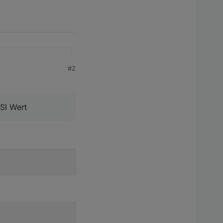
#2
cher
SI Wert
t nach den
 davon: