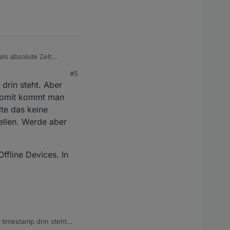
t nach den
 davon:
ls absolute Zeit
#5
drin steht. Aber
 Somit kommt man
önnen zum Beispiel für
lte das keine
ellen. Werde aber
zt werden / möglich
ffline Devices. In
rue
 timestamp drin steht.