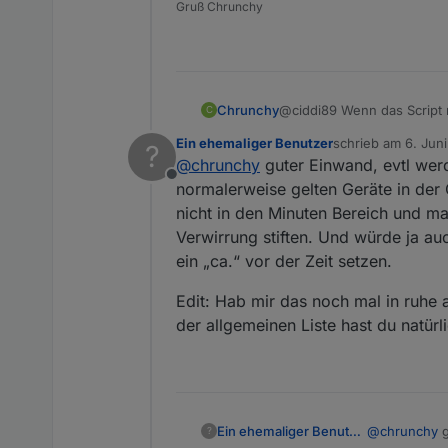
Gruß Chrunchy
Wählt dafür 
Deutsch
Dies ist ein
verschiedene
Geräte/Serv
Chrunchy
@ciddi89 Wenn das Script n
C
anzuzeigen.
Geräte m
Ein ehemaliger Benutzer
schrieb am
6. Jun
?
Ansonsten sind die Werte f
Adapter/Ins
Geräte 
zuletzt editiert v
@
chrunchy
guter Einwand, evtl werd
Geräte 
Screenshots 
Offline
Updates 
verfügb
normalerweise gelten Geräte in der
Geräte o
Außerdem wer
Alle In
nicht in den Minuten Bereich und man
alle Ger
Grafana, Jar
Ausgefa
Verwirrung stiften. Und würde ja au
und ein
Deaktiv
Unterstützte
ein „ca.“ vor der Zeit setzen.
Eine Liste m
sind, findest
Edit: Hab mir das noch mal in ruhe a
Benachricht
der allgemeinen Liste hast du natürli
Der Adapter 
Ein Ger
Derzeitige U
Ein Ger
Wenn ei
Telegr
@
chrunchy
g
Ein ehemaliger Benutzer
Zeitbasi
?
Blacklist
Pushov