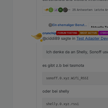
C
H
25 Antworten
Letzte A
Ein ehemaliger Benutzer
?
Aktuelle T
crunchip
FORUM TESTING
MOST ACTIVE
DEV
Veröffentl
@ciddi89 sagte in
Test Adapter Dev
Abwesend
Github Link
Ich denke da an Shelly, Sonoff us
Test Adapter
Deutsch
es gibt z.b bei tasmota
Dies ist ein
verschiedene
Geräte/Serv
Geräte m
oder bei shelly
Adapter/Ins
Geräte 
Geräte 
Updates 
verfügb