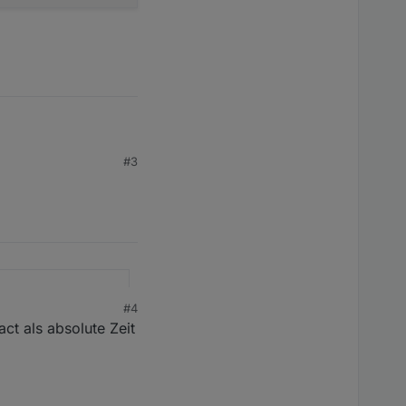
önnen zum Beispiel für
zt werden / möglich
#3
rue
ert
auf die schwarze Liste
#4
ct als absolute Zeit
zu erstellen.
cher
stimmen. Dann sehe ich
berhaupt Interesse an