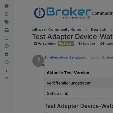
Weiter zum Inhalt
Communit
ioBroker Community Home
Deutsch
Test Adapter Device-Wat
Verschoben
Tester
1.6k
beiträge
101
komm
Ein ehemaliger Benutzer
schrieb am
5. Jun
?
zuletzt editiert v
Offline
Aktuelle Test Version
Veröffentlichungsdatum
Github Link
Test Adapter Device-Wat