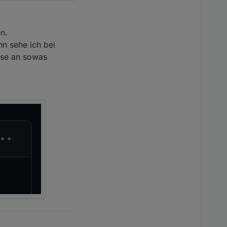
en.
nn sehe ich bei
esse an sowas