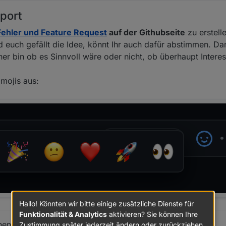
port
Fehler und Feature Request
auf der Githubseite
zu erstell
d euch gefällt die Idee, könnt Ihr auch dafür abstimmen. Da
cher bin ob es Sinnvoll wäre oder nicht, ob überhaupt Inter
mojis aus:
Hallo! Könnten wir bitte einige zusätzliche Dienste für
Funktionalität & Analytics
aktivieren? Sie können Ihre
en finder Ihr auf der
Githubseite
.
Zustimmung später jederzeit ändern oder zurückziehen.