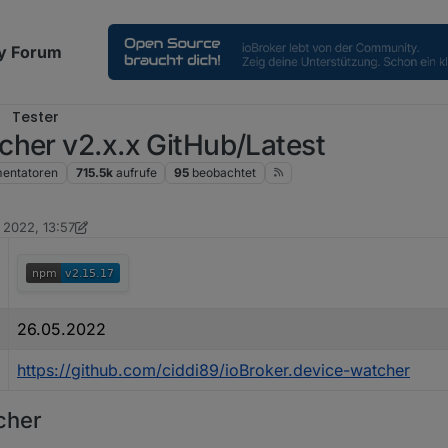
y Forum
Tester
cher v2.x.x GitHub/Latest
entatoren
715.5k
aufrufe
95
beobachtet
i 2022, 13:57
on Ein ehemaliger Benutzer
3. Jan. 2023, 17:22
26.05.2022
https://github.com/ciddi89/ioBroker.device-watcher
cher