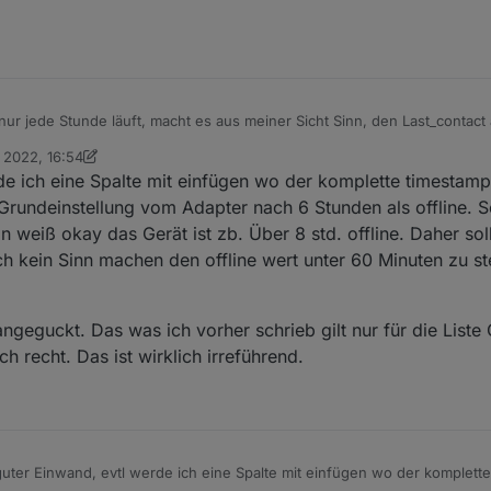
einfach einen von den Emojis aus:
e Dokumentation
 Watchdog für Geräte/Services und Adapter/Instanzen. Der Adapter such
n Informationen über die Datenpunkte und erstellt JSON & HTML Listen
ices:
ur jede Stunde läuft, macht es aus meiner Sicht Sinn, den Last_contact a
it Batterie,
i 2022, 16:54
alsch/bzw. irreführend.
tanzen:
mit niedrigem Batteriestand,
on Ein ehemaliger Benutzer
6. Juni 2022, 21:37
e ich eine Spalte mit einfügen wo der komplette timestamp 
mit Verbindungsqualität,
und weitere Informationen finder Ihr auf der
Githubseite
.
für Geräte, (only shelly & unifi yet)
are Adapter Updates
 Grundeinstellung vom Adapter nach 6 Stunden als offline.
ffline
den sie in denselben Kategorien gezählt. Die Listen und Zählungen k
stanzen
 weiß okay das Gerät ist zb. Über 8 std. offline. Daher sol
äte
vis usw. verwendet werden.
llene Instanzen
ch kein Sinn machen den offline wert unter 60 Minuten zu st
e Raw-Liste mit allen verfügbaren Daten der oben genannten Liste.
ierte Instanzen
 Adapter:
it den unterstützten Adaptern und welche Information pro Adapter genut
 du in der
Github Doku
.
ngeguckt. Das was ich vorher schrieb gilt nur für die Liste O
igungen:
ch recht. Das ist wirklich irreführend.
hat verschiedene Möglichkeiten, Benachrichtigungen zu senden:
ät ist nicht mehr erreichbar oder wieder erreichbar
nterstützte Adapter für Benachrichtigungen:
ät hat den niedrigen Batteriestand erreicht oder der Low-Bat-Status ist t
n Update für ein Gerät verfügbar ist (shelly und unifi)
am
uter Einwand, evtl werde ich eine Spalte mit einfügen wo der komplette
ert eine Liste der Offline-Geräte
er