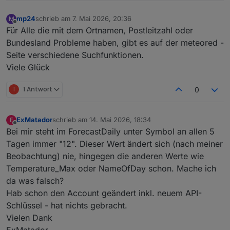
mp24
schrieb am
7. Mai 2026, 20:36
M
zuletzt editiert von
Offline
Für Alle die mit dem Ortnamen, Postleitzahl oder
Bundesland Probleme haben, gibt es auf der meteored -
Seite verschiedene Suchfunktionen.
Viele Glück
T
1 Antwort
0
ExMatador
schrieb am
14. Mai 2026, 18:34
E
zuletzt editiert von
Offline
Bei mir steht im ForecastDaily unter Symbol an allen 5
Tagen immer "12". Dieser Wert ändert sich (nach meiner
Beobachtung) nie, hingegen die anderen Werte wie
Temperature_Max oder NameOfDay schon. Mache ich
da was falsch?
Hab schon den Account geändert inkl. neuem API-
Schlüssel - hat nichts gebracht.
Vielen Dank
ExMatador