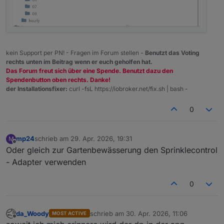
kein Support per PN! - Fragen im Forum stellen -
Benutzt das Voting
rechts unten im Beitrag wenn er euch geholfen hat.
Das Forum freut sich über eine Spende. Benutzt dazu den
Spendenbutton oben rechts. Danke!
der Installationsfixer:
curl -fsL https://iobroker.net/fix.sh | bash -
0
mp24
schrieb am
29. Apr. 2026, 19:31
M
zuletzt editiert von
Offline
Oder gleich zur Gartenbewässerung den Sprinklecontrol
- Adapter verwenden
0
da_Woody
schrieb am
30. Apr. 2026, 11:06
MOST ACTIVE
zuletzt editiert von
Offline