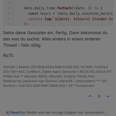
    data.
daily
.
time
.
forEach
(
(
date, i
) =>
 {
const
 hours = (data.
daily
.
sunshine_duratio
console
.
log
(
`
${date}
: 
${hours}
 Stunden Son
    });
  });
Setze deine Geodaten ein. Fertig. Dann bekommst du
}
das was du suchst. Alles andere in einem anderen
Thread - falls nötig.
getSunshineDuration
(
51.18
, 
14.42
);
Ro75.
SERVER = Beelink U59 16GB DDR4 RAM 512GB SSD, FB 7490, FritzDect
200+301+440, ConBee II, Zigbee Aqara Sensoren + NOUS A1Z, NOUS A1T,
Philips Hue ** ioBroker, REDIS, influxdb2, Grafana, PiHole, Plex-
Mediaserver, paperless-ngx (Docker), MariaDB + phpmyadmin *** VIS-
Runtime = Intel NUC 8GB RAM 128GB SSD + 24" Touchscreen
0
Flexer
Das Wetter war der einzige Adapter der sunduration