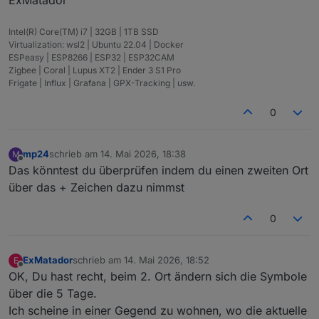
Intel(R) Core(TM) i7 | 32GB | 1TB SSD
Virtualization: wsl2 | Ubuntu 22.04 | Docker
ESPeasy | ESP8266 | ESP32 | ESP32CAM
Zigbee | Coral | Lupus XT2 | Ender 3 S1 Pro
Frigate | Influx | Grafana | GPX-Tracking | usw.
0
mp24
schrieb am
14. Mai 2026, 18:38
M
zuletzt editiert von
Offline
Das könntest du überprüfen indem du einen zweiten Ort
über das + Zeichen dazu nimmst
0
ExMatador
schrieb am
14. Mai 2026, 18:52
E
zuletzt editiert von
Offline
OK, Du hast recht, beim 2. Ort ändern sich die Symbole
über die 5 Tage.
Ich scheine in einer Gegend zu wohnen, wo die aktuelle