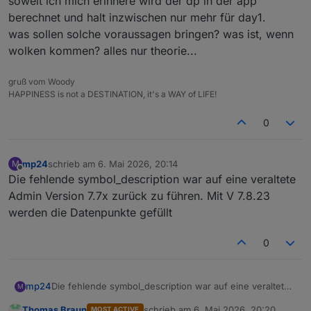
soweit ich mich erinnere wird der dp in der app
berechnet und halt inzwischen nur mehr für day1.
was sollen solche voraussagen bringen? was ist, wenn
wolken kommen? alles nur theorie...
gruß vom Woody
HAPPINESS is not a DESTINATION, it's a WAY of LIFE!
0
mp24
schrieb am
6. Mai 2026, 20:14
M
zuletzt editiert von
Offline
Die fehlende symbol_description war auf eine veraltete
Admin Version 7.7x zurück zu führen. Mit V 7.8.23
werden die Datenpunkte gefüllt
0
mp24
Die fehlende symbol_description war auf eine veraltete
M
Admin Version 7.7x zurück zu führen. Mit V 7.8.23
Thomas Braun
schrieb am
6. Mai 2026, 20:20
MOST ACTIVE