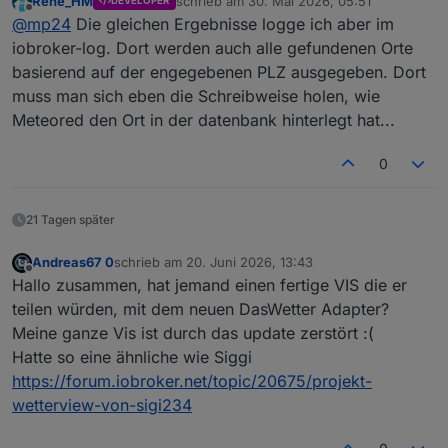
Rene_HM
schrieb am
30. Mai 2026, 05:51
DEVELOPER
Try it out drücken
Viel Erfolg
zuletzt editiert von
Offline
@
mp24
Die gleichen Ergebnisse logge ich aber im
Api-Key einkopieren
PLZ eingeben
iobroker-log. Dort werden auch alle gefundenen Orte
und Execute drücken
basierend auf der engegebenen PLZ ausgegeben. Dort
muss man sich eben die Schreibweise holen, wie
Meteored den Ort in der datenbank hinterlegt hat...
0
21 Tagen später
Andreas67 0
schrieb am
20. Juni 2026, 13:43
zuletzt editiert von
Offline
Hallo zusammen, hat jemand einen fertige VIS die er
teilen würden, mit dem neuen DasWetter Adapter?
Meine ganze Vis ist durch das update zerstört :(
Hatte so eine ähnliche wie Siggi
https://forum.iobroker.net/topic/20675/projekt-
wetterview-von-sigi234