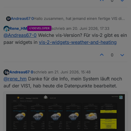
0
Andreas67 0
Hallo zusammen, hat jemand einen fertige VIS die
er teilen würden, mit dem neuen DasWetter
Rene_HM
schrieb am
20. Juni 2026, 17:33
DEVELOPER
Adapter?
zuletzt editiert von
Offline
@
Andreas67-0
Welche vis-Version? Für vis-2 gibt es ein
Meine ganze Vis ist durch das update zerstört :(
Hatte so eine ähnliche wie Siggi
paar widgets in
vis-2-widgets-weather-and-heating
https://forum.iobroker.net/topic/20675/projekt-
wetterview-von-sigi234
0
Andreas67 0
schrieb am
21. Juni 2026, 15:48
zuletzt editiert von
Offline
@
rene_hm
Danke für die Info, mein System läuft noch
auf der VIS1, hab heute die Datenpunkte bearbeitet.