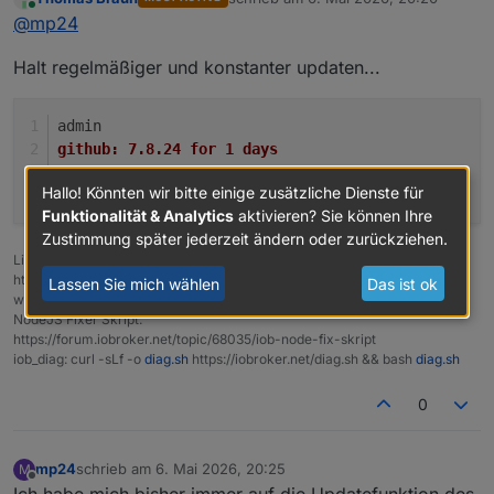
werden die Datenpunkte gefüllt
zuletzt editiert von
Online
@
mp24
Halt regelmäßiger und konstanter updaten...
admin
github:	7.8.24 for 1 days
latest:	7.8.24 for 1 days
Hallo! Könnten wir bitte einige zusätzliche Dienste für
stable:	7.8.23 for 9 days
Funktionalität & Analytics
aktivieren? Sie können Ihre
Zustimmung später jederzeit ändern oder zurückziehen.
Linux-Werkzeugkasten:
https://forum.iobroker.net/topic/42952/der-kleine-iobroker-linux-
Lassen Sie mich wählen
Das ist ok
werkzeugkasten
NodeJS Fixer Skript:
https://forum.iobroker.net/topic/68035/iob-node-fix-skript
iob_diag: curl -sLf -o
diag.sh
https://iobroker.net/diag.sh && bash
diag.sh
0
mp24
schrieb am
6. Mai 2026, 20:25
M
zuletzt editiert von
Offline
Ich habe mich bisher immer auf die Updatefunktion des