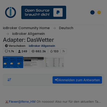
Weiter zum Inhalt
ioBroker Community Home
Deutsch
ioBroker Allgemein
Adapter: DasWetter
Verschoben
ioBroker Allgemein
1.7k
249
682.3k
133
Anmelden zum Antworten
@
Rene_HM
Oh nooooo! Also nur für den aktuellen Tag!
Flexer
Holy! Ich habe das für meine Bewässerung,