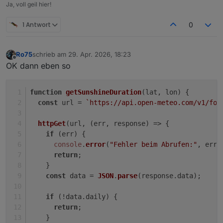
Ja, voll geil hier!
1 Antwort
0
Ro75
schrieb am
29. Apr. 2026, 18:23
zuletzt editiert von
Offline
OK dann eben so
function
getSunshineDuration
(
lat, lon
) {
const
 url = 
`https://api.open-meteo.com/v1/for
httpGet
(url, 
(
err, response
) =>
 {
if
 (err) {
console
.
error
(
"Fehler beim Abrufen:"
, err)
return
;
    }
const
 data = 
JSON
.
parse
(response.
data
);
if
 (!data.
daily
) {
return
;
    }