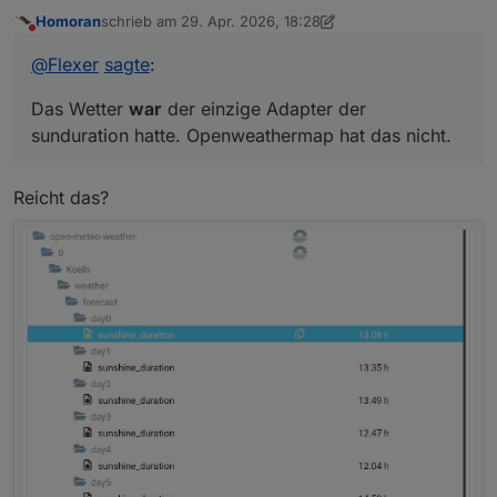
hatte. Openweathermap hat das nicht.
Homoran
schrieb am
29. Apr. 2026, 18:28
zuletzt editiert von Homoran
Nicht stören
@
Flexer
sagte
:
Das Wetter
war
der einzige Adapter der
sunduration hatte. Openweathermap hat das nicht.
Reicht das?