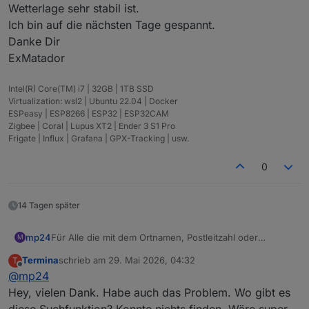
Wetterlage sehr stabil ist.
Ich bin auf die nächsten Tage gespannt.
Danke Dir
ExMatador
Intel(R) Core(TM) i7 | 32GB | 1TB SSD
Virtualization: wsl2 | Ubuntu 22.04 | Docker
ESPeasy | ESP8266 | ESP32 | ESP32CAM
Zigbee | Coral | Lupus XT2 | Ender 3 S1 Pro
Frigate | Influx | Grafana | GPX-Tracking | usw.
0
14 Tagen später
mp24
Für Alle die mit dem Ortnamen, Postleitzahl oder
M
Bundesland Probleme haben, gibt es auf der meteored -
Termina
schrieb am
29. Mai 2026, 04:32
T
Seite verschiedene Suchfunktionen.
zuletzt editiert von
Offline
@
mp24
Viele Glück
Hey, vielen Dank. Habe auch das Problem. Wo gibt es
diese Suchfunktion? Konnte nichts finden. Wäre super,