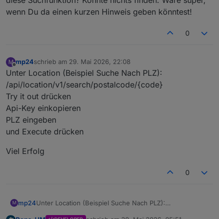
wenn Du da einen kurzen Hinweis geben könntest!
0
mp24
schrieb am
29. Mai 2026, 22:08
M
zuletzt editiert von
Offline
Unter Location (Beispiel Suche Nach PLZ):
/api/location/v1/search/postalcode/{code}
Try it out drücken
Api-Key einkopieren
PLZ eingeben
und Execute drücken
Viel Erfolg
0
Unter Location (Beispiel Suche Nach PLZ):
mp24
M
/api/location/v1/search/postalcode/{code}