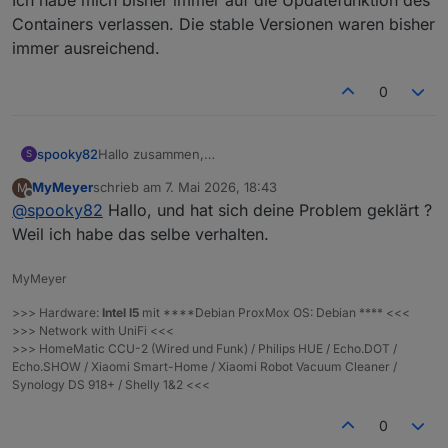
Containers verlassen. Die stable Versionen waren bisher
immer ausreichend.
0
spooky82
Hallo zusammen,
S
Leider komme ich mit dem neuen Adapter nicht
MyMeyer
schrieb am
7. Mai 2026, 18:43
M
zurecht, denn meine Location wird nicht gefunden.
zuletzt editiert von
Offline
@
spooky82
Hallo, und hat sich deine Problem geklärt ?
Was mache ich falsch?
Weil ich habe das selbe verhalten.
MyMeyer
>>> Hardware:
Intel I5
mit ****Debian ProxMox OS: Debian **** <<<
>>> Network with UniFi <<<
>>> HomeMatic CCU-2 (Wired und Funk) / Philips HUE / Echo.DOT /
Echo.SHOW / Xiaomi Smart-Home / Xiaomi Robot Vacuum Cleaner /
Synology DS 918+ / Shelly 1&2 <<<
0