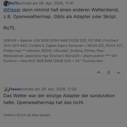
Ro75
schrieb am
29. Apr. 2026, 17:41
Rasenmäher usw usw benutzt teilweise 5 Tage im
Gibts die benötigten Daten nicht mehr durch die API für
zuletzt editiert von
Offline
@
Flexer
dann nimmst halt einen anderen Wetterdienst,
voraus. Ich glaub ich kann jetzt alles erstmal
die Berechnung?
deaktivieren. Mist!
Oh gott meine vis 😫😢
z.B. Openweathermap. Gibts als Adapter oder Skript.
Ro75.
SERVER = Beelink U59 16GB DDR4 RAM 512GB SSD, FB 7490, FritzDect
200+301+440, ConBee II, Zigbee Aqara Sensoren + NOUS A1Z, NOUS A1T,
Philips Hue ** ioBroker, REDIS, influxdb2, Grafana, PiHole, Plex-
Mediaserver, paperless-ngx (Docker), MariaDB + phpmyadmin *** VIS-
Runtime = Intel NUC 8GB RAM 128GB SSD + 24" Touchscreen
0
Flexer
schrieb am
29. Apr. 2026, 17:50
zuletzt editiert von
Offline
Das Wetter war der einzige Adapter der sunduration
hatte. Openweathermap hat das nicht.
Unterm Strich ist alles besser.