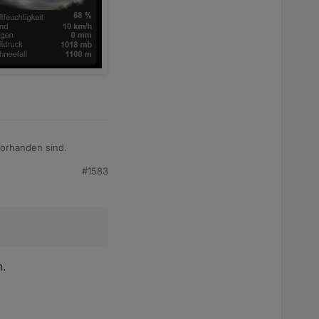
vorhanden sind.
#1583
n.