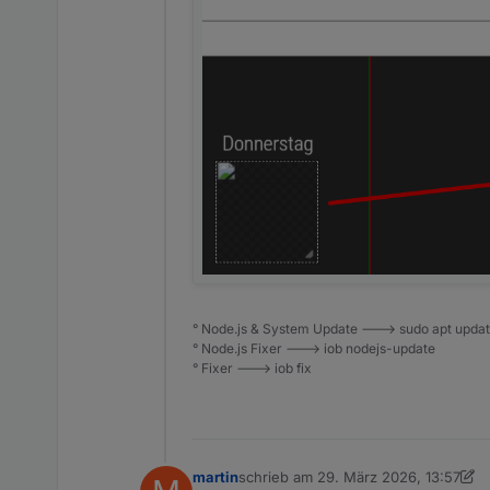
° Node.js & System Update ---> sudo apt update,
° Node.js Fixer ---> iob nodejs-update
° Fixer ---> iob fix
martin
schrieb am
29. März 2026, 13:57
zuletzt editiert von martin