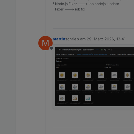
° Node.js Fixer ---> iob nodejs-update
° Fixer ---> iob fix
martin
schrieb am
29. März 2026, 13:41
M
zuletzt editiert von
Offline