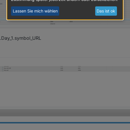
Lassen Sie mich wählen
Das ist ok
ly.Day_1.symbol_URL
tDaily.Day_1.symbol_URL