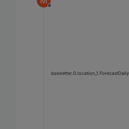
M
Offline
daswetter.0.location_1.ForecastDai