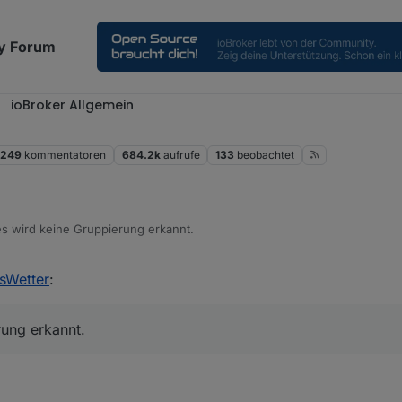
y Forum
ioBroker Allgemein
249
kommentatoren
684.2k
aufrufe
133
beobachtet
es wird keine Gruppierung erkannt.
sWetter
:
rung erkannt.