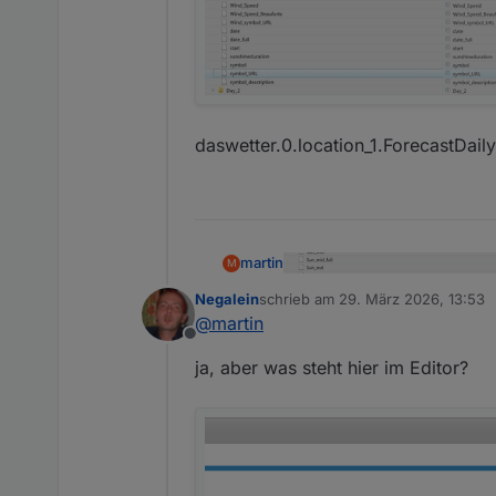
daswetter.0.location_1.ForecastDai
martin
M
Negalein
schrieb am
29. März 2026, 13:53
zuletzt editiert von
@
martin
Offline
ja, aber was steht hier im Editor?
daswetter.0.location_1.Forecas