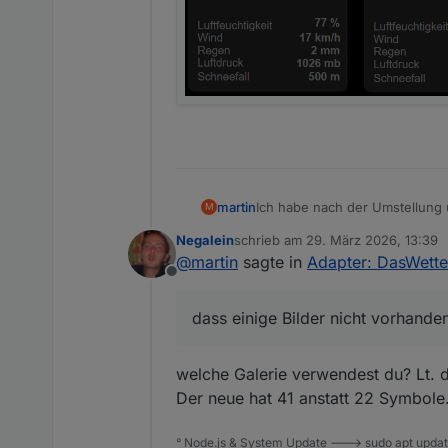
Ich habe nach der Umstellung 
martin
M
Negalein
schrieb am
29. März 2026, 13:39
zuletzt editiert von
@
martin
sagte in
Adapter: DasWette
Offline
dass einige Bilder nicht vorhande
welche Galerie verwendest du? Lt. 
Der neue hat 41 anstatt 22 Symbole
° Node.js & System Update ---> sudo apt update,