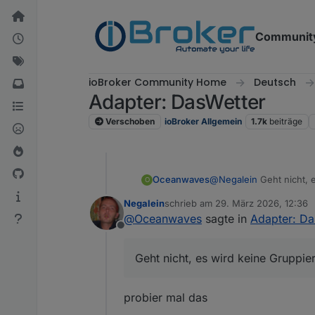
Weiter zum Inhalt
Communit
ioBroker Community Home
Deutsch
Adapter: DasWetter
Verschoben
ioBroker Allgemein
1.7k
beiträge
@
Negalein
Geht nicht, 
Oceanwaves
O
Negalein
schrieb am
29. März 2026, 12:36
zuletzt editiert von
@
Oceanwaves
sagte in
Adapter: Da
Offline
Geht nicht, es wird keine Gruppie
probier mal das