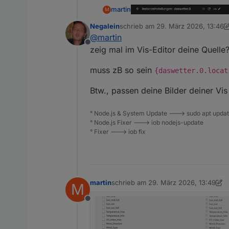
martin
M
Negalein
schrieb am
29. März 2026, 13:46
zuletzt editiert von Negalein
@
martin
Offline
zeig mal im Vis-Editor deine Quelle
muss zB so sein
{daswetter.0.locat
Btw., passen deine Bilder deiner Vi
° Node.js & System Update ---> sudo apt update,
° Node.js Fixer ---> iob nodejs-update
° Fixer ---> iob fix
martin
schrieb am
29. März 2026, 13:49
M
zuletzt editiert von martin
Offline