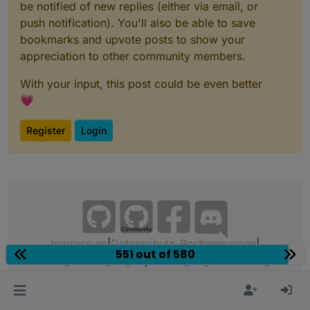
be notified of new replies (either via email, or
push notification). You'll also be able to save
bookmarks and upvote posts to show your
appreciation to other community members.
With your input, this post could be even better
💗
Register
Login
Community
Impressum
|
Datenschutz-Bestimmungen
|
551 out of 580
Nutzungsbedingungen
|
Einwilligungseinstellungen
ioBroker Community 2014-2026