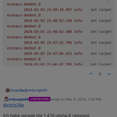
ecovacs-deebot.0
2024-03-03 23:49:19.497	
info
Set Carpet c
ecovacs-deebot.0
2024-03-03 23:48:52.149	
info
Set Carpet c
ecovacs-deebot.0
2024-03-03 23:48:03.388	
info
Set Carpet c
ecovacs-deebot.0
2024-03-03 23:47:22.796	
info
Set Carpet c
ecovacs-deebot.0
2024-03-03 23:47:06.323	
info
Set Carpet c
ecovacs-deebot.0
2024-03-03 23:46:02.783	
info
Set Carpet c
ecovacs-deebot.0
0
2024-03-03 23:45:10.940	
info
Set Carpet c
ecovacs-deebot.0
2024-03-03 23:44:52.859	
info
Set Carpet c
@
mrbungle64
Chris76e
ecovacs-deebot.0
2024-03-03 23:44:36.264	
info
Change autoB
mrbungle64
wrote on
Mar 4, 2024, 7:42 PM
DEVELOPER
Funktioniert vom Adapter aus, beide DP´s werden
last edited by
Offline
ecovacs-deebot.0
@
chris76e
nur nicht direkt in der App aktualisiert. Muss erst aus
2024-03-03 23:44:25.274	
info
Change autoB
der App raus und wieder rein, dann sind die
EDIT:
Ich habe gerade die 1.4.15-alpha.6 released.
änderungen da.
Wenn man die in der App ändert,
Funktioniert doch in beiden richtungen, wann mus