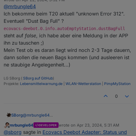
last edited by
@
mrbungle64
Ich bekomme beim T20 aktuell "unknown Error 312".
Eventuell "Dust Bag Full" ?
ecovacs-deebot.0.info.autoEmptyStation.dustBagFull
steht auf
false
, ich habe aber eine Meldung in der APP
ihn zu tauschen ;)
Mein Test ob es daran liegt wird noch 2-3 Tage dauern,
dann sollen die neuen Bags kommen (und ausleeren ist
ne staubige Angelegenheit...)
LG SBorg (
SBorg auf GitHub
)
Projekte:
Lebensmittelwarnung.de
|
WLAN-Wetterstation
|
PimpMyStation
0
SBorg
@
mrbungle64
Ich bekomme beim T20 aktuell "unknown Error 312".
mrbungle64
wrote on
Apr 23, 2024, 5:31 AM
DEVELOPER
Eventuell "Dust Bag Full" ?
last edited by
Offline
@
sborg
sagte in
Ecovacs Deebot Adapter: Status und
ecovacs-