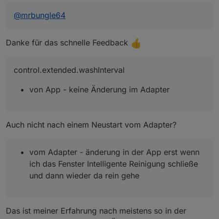
Bestätigungston von der Station ist aber jedesmal
sofort zuhören
@
mrbungle64
control.extended.moppingMode
- von App	- sofortige änderung im Adapt
Danke für das schnelle Feedback
und dass folgende Datenpunkte nicht mehr
erscheinen:
control.extended.washInterval
control.extended.sweepMode			- ni
control.extended.scrubbingPattern	       
von App - keine Änderung im Adapter
zusätlich aufgefallen
info.extended.sweepMode				- ni
info.waterbox_moppingType			- erschei
Auch nicht nach einem Neustart vom Adapter?
vom Adapter - änderung in der App erst wenn
ich das Fenster Intelligente Reinigung schließe
und dann wieder da rein gehe
Das ist meiner Erfahrung nach meistens so in der