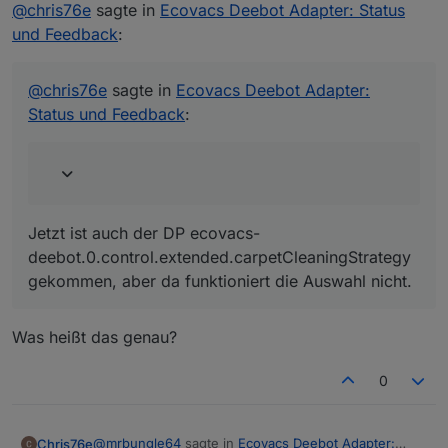
Offline
Erstelle Datenpunkt für die Auto-
@
chris76e
sagte in
Ecovacs Deebot Adapter: Status
Saugkraftverstärkung
und Feedback
:
Sorry, hatte ich vergessen das es das gibt.
("control.extended.autoBoostSuction")
Funktioniert.
@
chris76e
sagte in
Ecovacs Deebot Adapter: Status
@
chris76e
sagte in
Ecovacs Deebot Adapter:
und Feedback
:
Status und Feedback
:
und auswählen ob (immer nur eines möglich)
"Teppicherkennung" oder "Teppichumgehung"
Jetzt ist auch der DP ecovacs-
oder "Teppich ignorieren"
deebot.0.control.extended.carpetCleaningStrategy
gekommen, aber da funktioniert die Auswahl nicht.
Jetzt ist auch der DP ecovacs-
deebot.0.control.extended.carpetCleaningStrategy
gekommen, aber da funktioniert die Auswahl nicht.
Was heißt das genau?
0
@
mrbungle64
sagte in
Ecovacs Deebot Adapter:
Chris76e