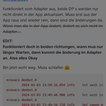
Adapter: Status und Feedback
:
Nach den Infos die mir vorliegen müsste das so
Funktioniert vom Adapter aus, beide DP´s werden nur
eigentlich (in beide Richtungen) beim T20
nicht direkt in der App aktualisiert. Muss erst aus der
Stimmen denn die Optionen die zur
funktionieren.
App raus und wieder rein, dann sind die änderungen da.
Auswahl stehen?
Was steht denn im Log wenn du das per Adapter
umschaltest?
Wenn man die in der App ändert, ändert es sich nicht im
auto
Adapter....
bypass
include
EDIT:
Funktioniert doch in beiden richtungen, wann mus nur
Die sind da
länger Warten, dann kommt die änderung im Adapter
an. Also alles Okay
Bin jetzt wohl weg. Muss schlafen
ecovacs-deebot.0
2024-03-03 23:50:16.854	
info
Set wash int
ecovacs-deebot.0
2024-03-03 23:49:48.908	
info
Set wash int
ecovacs-deebot.0
2024-03-03 23:49:34.228	
info
Set
sweep
mo