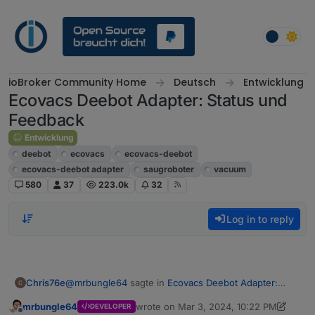
Skip to content
ioBroker Community Home
Deutsch
Entwicklung
Ecovacs Deebot Adapter: Status und
Feedback
Entwicklung
deebot
ecovacs
ecovacs-deebot
ecovacs-deebot adapter
saugroboter
vacuum
580
37
223.0k
32
Log in to reply
@
mrbungle64
sagte in
Ecovacs Deebot Adapter:
Chris76e
Status und Feedback
:
mrbungle64
wrote on
Mar 3, 2024, 10:22 PM
DEVELOPER
last edited by mrbungle64
Mar 3, 2024, 