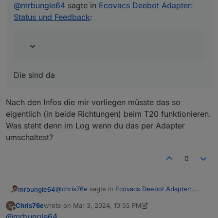
bypass
@
mrbungle64
sagte in
Ecovacs Deebot Adapter:
include
Status und Feedback
:
Die sind da
Nach den Infos die mir vorliegen müsste das so
eigentlich (in beide Richtungen) beim T20 funktionieren.
Was steht denn im Log wenn du das per Adapter
umschaltest?
0
@
chris76e
sagte in
Ecovacs Deebot Adapter:
mrbungle64
Status und Feedback
:
Chris76e
wrote on
Mar 3, 2024, 10:55 PM
last edited by Chris76e
Mar 4, 2024, 12:00 AM
Offline
@
mrbungle64
sagte in
Ecovacs Deebot
@
mrbungle64