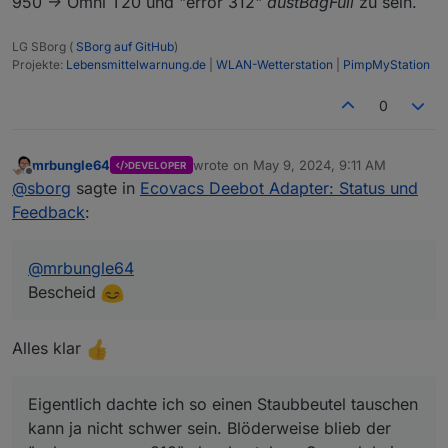
950 -> Omni T20 und "error 312"
dustBagFull
zu sein.
LG SBorg (
SBorg auf GitHub
)
Projekte:
Lebensmittelwarnung.de
|
WLAN-Wetterstation
|
PimpMyStation
0
mrbungle64
wrote on
May 9, 2024, 9:11 AM
DEVELOPER
last edited by
Offline
@
sborg
sagte in
Ecovacs Deebot Adapter: Status und
Feedback
:
@
mrbungle64
Bescheid
Alles klar
Eigentlich dachte ich so einen Staubbeutel tauschen
kann ja nicht schwer sein. Blöderweise blieb der