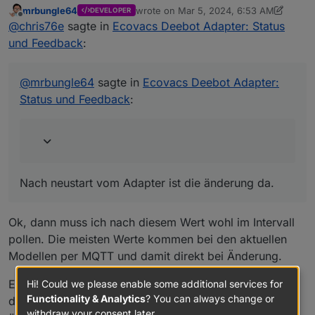
mrbungle64
wrote on
Mar 5, 2024, 6:53 AM
DEVELOPER
last edited by mrbungle64
Mar 5, 2024, 
Offline
zusätzlich aufgefallen
control.extended.washInterval
@
chris76e
sagte in
Ecovacs Deebot Adapter: Status
und Feedback
:
Das ebenfalls
ecovacs-
Nach neustart vom Adapter ist die änderung da.
von App - keine Änderung im Adapter
deebot.0.info.extended.washInterval -
Auch nicht nach einem Neustart vom Adapter?
ändert sich nicht, nur beim neustart vom
@
mrbungle64
sagte in
Ecovacs Deebot Adapter:
Adapter wird der aktuelle Wert von
Status und Feedback
:
control.extended.washInterval angezeigt
Nach neustart vom Adapter ist die änderung da.
Ok, dann muss ich nach diesem Wert wohl im Intervall
pollen. Die meisten Werte kommen bei den aktuellen
Modellen per MQTT und damit direkt bei Änderung.
Edit/Anmerkung: Bei meinem X1 Turbo wird der Wert
Hi! Could we please enable some additional services for
Functionality & Analytics
? You can always change or
direkt bei Änderung per App in den Datenpunkt
withdraw your consent later.