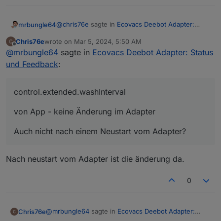
@
chris76e
sagte in
Ecovacs Deebot Adapter:
mrbungle64
Status und Feedback
:
Chris76e
wrote on
Mar 5, 2024, 5:50 AM
last edited by
Offline
@
mrbungle64
@
mrbungle64
sagte in
Ecovacs Deebot Adapter: Status
und Feedback
:
Danke für das schnelle Feedback
control.extended.washInterval
control.extended.washInterval
von App - keine Änderung im Adapter
Auch nicht nach einem Neustart vom Adapter?
von App - keine Änderung im Adapter
Auch nicht nach einem Neustart vom Adapter?
vom Adapter - änderung in der App
erst wenn ich das Fenster Intelligente
Nach neustart vom Adapter ist die änderung da.
Das ist meiner Erfahrung nach meistens so in der
Reinigung schließe
Ecovacs App, dass man die Änderungen erst
und dann wieder da rein gehe
0
angezeigt bekommt, wenn man die View
info.waterbox_moppingType - erscheint alle
gewechselt hat
60 sekunden mit standard, egal was
Ok, schaue ich mir noch mal an
@
mrbungle64
sagte in
Ecovacs Deebot Adapter:
ausgewählt wurde
Chris76e
Status und Feedback
: