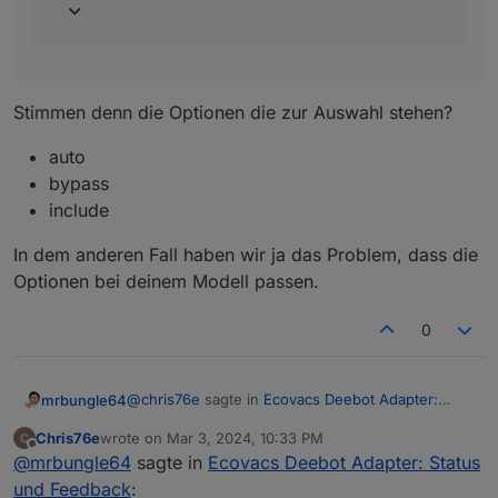
Stimmen denn die Optionen die zur Auswahl stehen?
auto
bypass
include
In dem anderen Fall haben wir ja das Problem, dass die
Optionen bei deinem Modell passen.
0
@
chris76e
sagte in
Ecovacs Deebot Adapter:
mrbungle64
Status und Feedback
:
Chris76e
wrote on
Mar 3, 2024, 10:33 PM
last edited by
Offline
@
mrbungle64
sagte in
Ecovacs Deebot
@
mrbungle64
sagte in
Ecovacs Deebot Adapter: Status
Adapter: Status und Feedback
:
und Feedback
: