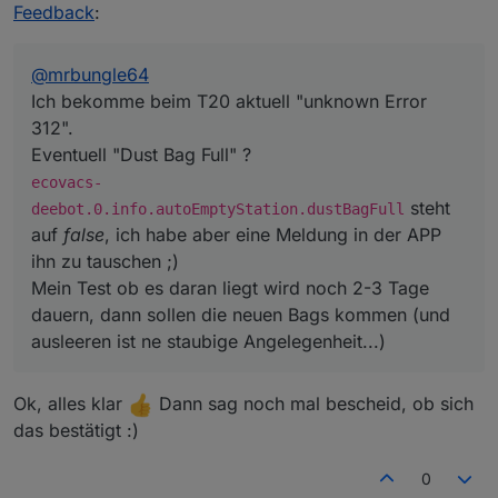
deebot.0.info.autoEmptyStation.dustBagFull
Feedback
:
steht auf
false
, ich habe aber eine Meldung in der APP
ihn zu tauschen ;)
Mein Test ob es daran liegt wird noch 2-3 Tage dauern,
@
mrbungle64
dann sollen die neuen Bags kommen (und ausleeren ist
Ich bekomme beim T20 aktuell "unknown Error
ne staubige Angelegenheit...)
312".
Eventuell "Dust Bag Full" ?
ecovacs-
steht
deebot.0.info.autoEmptyStation.dustBagFull
auf
false
, ich habe aber eine Meldung in der APP
ihn zu tauschen ;)
Mein Test ob es daran liegt wird noch 2-3 Tage
dauern, dann sollen die neuen Bags kommen (und
ausleeren ist ne staubige Angelegenheit...)
Ok, alles klar
Dann sag noch mal bescheid, ob sich
das bestätigt :)
0