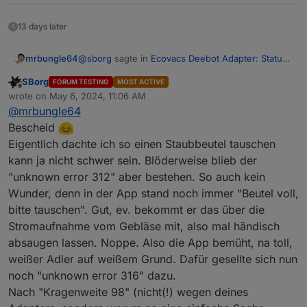
13 days later
@
sborg
sagte in
Ecovacs Deebot Adapter: Status
mrbungle64
und Feedback
:
SBorg
FORUM TESTING
MOST ACTIVE
Offline
@
mrbungle64
wrote on
May 6, 2024, 11:06 AM
last edited by
Ich bekomme beim T20 aktuell "unknown
@
mrbungle64
Ok, alles klar
Dann sag noch mal bescheid, ob
Error 312".
Bescheid
sich das bestätigt :)
Eventuell "Dust Bag Full" ?
Eigentlich dachte ich so einen Staubbeutel tauschen
ecovacs-
kann ja nicht schwer sein. Blöderweise blieb der
deebot.0.info.autoEmptyStation.dust
BagFull
steht auf
false
, ich habe aber eine
"unknown error 312" aber bestehen. So auch kein
Meldung in der APP ihn zu tauschen ;)
Wunder, denn in der App stand noch immer "Beutel voll,
Mein Test ob es daran liegt wird noch 2-3
bitte tauschen". Gut, ev. bekommt er das über die
Tage dauern, dann sollen die neuen Bags
Stromaufnahme vom Gebläse mit, also mal händisch
kommen (und ausleeren ist ne staubige
Angelegenheit...)
absaugen lassen. Noppe. Also die App bemüht, na toll,
weißer Adler auf weißem Grund. Dafür gesellte sich nun
noch "unknown error 316" dazu.
Nach "Kragenweite 98" (nicht(!) wegen deines