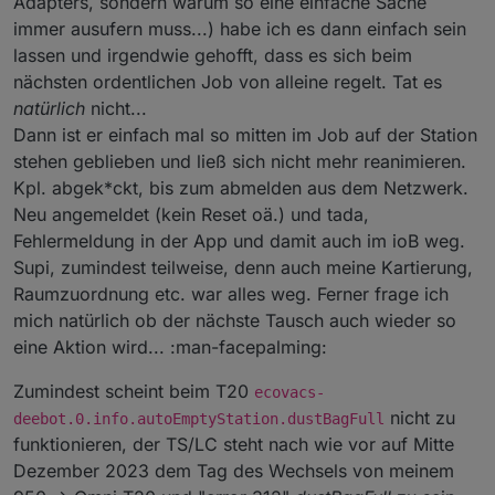
Adapters, sondern warum so eine einfache Sache
immer ausufern muss...) habe ich es dann einfach sein
lassen und irgendwie gehofft, dass es sich beim
nächsten ordentlichen Job von alleine regelt. Tat es
natürlich
nicht...
Dann ist er einfach mal so mitten im Job auf der Station
stehen geblieben und ließ sich nicht mehr reanimieren.
Kpl. abgek*ckt, bis zum abmelden aus dem Netzwerk.
Neu angemeldet (kein Reset oä.) und tada,
Fehlermeldung in der App und damit auch im ioB weg.
Supi, zumindest teilweise, denn auch meine Kartierung,
Raumzuordnung etc. war alles weg. Ferner frage ich
mich natürlich ob der nächste Tausch auch wieder so
eine Aktion wird... :man-facepalming:
Zumindest scheint beim T20
ecovacs-
nicht zu
deebot.0.info.autoEmptyStation.dustBagFull
funktionieren, der TS/LC steht nach wie vor auf Mitte
Dezember 2023 dem Tag des Wechsels von meinem