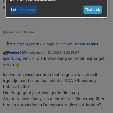
übernommen. Hätte das beim T20 dann ebenfalls
erwartet.
Let me choose
That's ok
1
about a month later
@
chris76e
sagte in
Ecovacs Deebot Adapter:
mrbungle64
Status und Feedback
:
Pedder007
wrote on
Apr 13, 2024, 4:32 PM
last edited by Pedder007
Apr 14, 2024, 11:20 AM
Offline
@
mrbungle64
sagte in
Ecovacs Deebot
@
mrbungle64
, hi die Entwicklung schreitet hier ja gut
Adapter: Status und Feedback
:
voran 👍
Ok, dann muss ich nach diesem Wert wohl im
Intervall pollen. Die meisten Werte kommen bei
Ich wollte zwischendurch mal fragen, ob sich evtl
control.extended.washInterval
den aktuellen Modellen per MQTT und damit
Edit/Anmerkung: Bei meinem X1 Turbo wird der
irgendjemand schonmal mit der GOAT-Steuerung
direkt bei Änderung.
Wert direkt bei Änderung per App in den
von App - keine Änderung im Adapter
Datenpunkt übernommen. Hätte das beim T20
befasst hatte?
dann ebenfalls erwartet.
Die Frage geht jetzt weniger in Richtung
Auch nicht nach einem Neustart vom
Adapter?
Adapterentwicklung, als mehr mit der Steuerung über
bereits vorhandenen Datenpunkte dieses Adapters?
Nach neustart vom Adapter ist die änderung