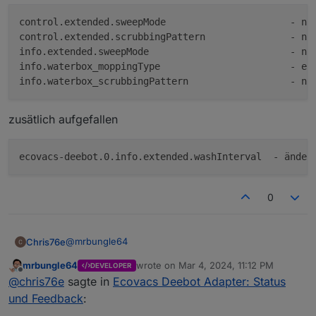
control.extended.sweepMode			- nicht mehr erschienen

control.extended.scrubbingPattern	        - nicht mehr erschienen

info.extended.sweepMode				- nicht mehr erscheinen

info.waterbox_moppingType			- erscheint alle 60 sekunden mit standard, egal was ausgewählt wurde

zusätlich aufgefallen
0
@
mrbungle64
Chris76e
mrbungle64
wrote on
Mar 4, 2024, 11:12 PM
DEVELOPER
control.extended.washInterval
last edited by
Offline
@
chris76e
sagte in
Ecovacs Deebot Adapter: Status
- von App 	 - keine Änderung im Adapter

und Feedback
:
- vom Adapter    - änderung in der App erst 