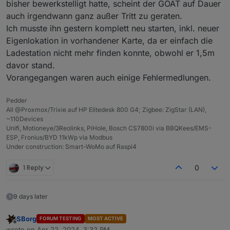
bisher bewerkstelligt hatte, scheint der GOAT auf Dauer
auch irgendwann ganz außer Tritt zu geraten.
Ich musste ihn gestern komplett neu starten, inkl. neuer
Eigenlokation in vorhandener Karte, da er einfach die
Ladestation nicht mehr finden konnte, obwohl er 1,5m
davor stand.
Vorangegangen waren auch einige Fehlermedlungen.
Pedder
All @Proxmox/Trixie auf HP Elitedesk 800 G4; Zigbee: ZigStar (LAN),
~110Devices
Unifi, Motioneye/3Reolinks, PiHole, Bosch CS7800i via BBQKees/EMS-
ESP, Fronius/BYD 11kWp via Modbus
Under construction: Smart-WoMo auf Raspi4
1 Reply
0
9 days later
SBorg
FORUM TESTING
MOST ACTIVE
Offline
wrote on
Apr 22, 2024, 3:32 PM