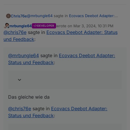
@
mrbungle64
sagte in
Ecovacs Deebot Adapter:
Chris76e
Status und Feedback
:
mrbungle64
wrote on
Mar 3, 2024, 10:31 PM
DEVELOPER
last edited by
Offline
Was heißt das genau?
@
chris76e
sagte in
Ecovacs Deebot Adapter: Status
und Feedback
:
Das gleiche wie da
@
mrbungle64
sagte in
Ecovacs Deebot Adapter:
@
chris76e
sagte in
Ecovacs Deebot Adapter: Status
Status und Feedback
:
und Feedback
:
Jetzt ist mir noch aufgefalle das der DP
ecovacs-
deebot.0.control.extended.washInterval nicht
funktioniert. Ändert sich nicht per App oder
Adapter.
Das gleiche wie da
@
chris76e
sagte in
Ecovacs Deebot Adapter:
Status und Feedback
: