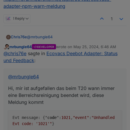
adapter-npm-warn-meldung
1 Reply
1
@
mrbungle64
Chris76e
mrbungle64
wrote on
May 25, 2024, 6:46 AM
DEVELOPER
Hi, mir ist aufgefallen das beim T20 wann immer eine
last edited by
Offline
@
chris76e
sagte in
Ecovacs Deebot Adapter: Status
Berreichsreinigung beendet wird, diese Meldung
kommt
und Feedback
:
Nach der Meldung fährt er erst zur Ladestation.
@
mrbungle64
Hi, mir ist aufgefallen das beim T20 wann immer
eine Berreichsreinigung beendet wird, diese
Meldung kommt
Evt message: {"
code
":
1021
,
"event"
:
"Unhandled
Evt code: '1021'"
}