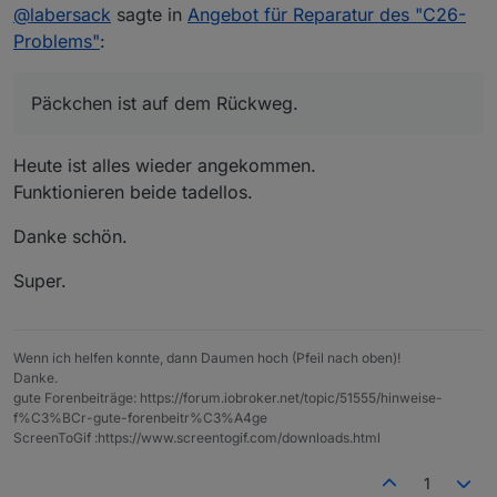
@
labersack
sagte in
Angebot für Reparatur des "C26-
Problems"
:
Päckchen ist auf dem Rückweg.
Heute ist alles wieder angekommen.
Funktionieren beide tadellos.
Danke schön.
Super.
Wenn ich helfen konnte, dann Daumen hoch (Pfeil nach oben)!
Danke.
gute Forenbeiträge: https://forum.iobroker.net/topic/51555/hinweise-
f%C3%BCr-gute-forenbeitr%C3%A4ge
ScreenToGif :https://www.screentogif.com/downloads.html
1