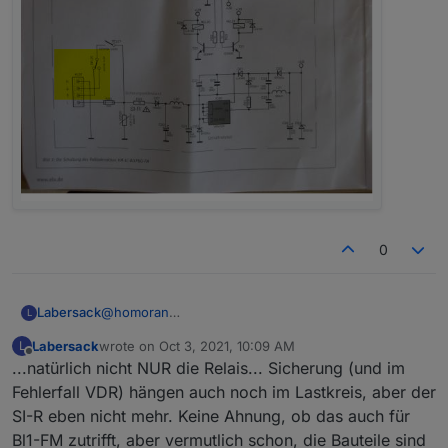
0
Labersack
@
homoran
L
Wenn die Schalter ebenso aufgebaut sind wie die
Labersack
wrote on
Oct 3, 2021, 10:09 AM
L
Aktoren für Markenschalter, dann laufen die 230V
last edited by
Offline
...natürlich nicht NUR die Relais... Sicherung (und im
Lastrom nur durch das Relais, von daher dürfte bei
Überlastung auch nur dieses kaputt gehen. Bei
Fehlerfall VDR) hängen auch noch im Lastkreis, aber der
Kurzschluss oder falschem Anschließen kann
SI-R eben nicht mehr. Keine Ahnung, ob das auch für
natürlich alles was abkriegen...
Bl1-FM zutrifft, aber vermutlich schon, die Bauteile sind