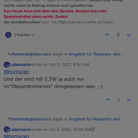
rechts unten im Beitrag wenn er euch geholfen hat.
Das Forum freut sich über eine Spende. Benutzt dazu den
Spendenbutton oben rechts. Danke!
der Installationsfixer:
curl -fsL https://iobroker.net/fix.sh | bash -
L
2 Replies
0
der im Sw1-FM sieht anders aus (rot-rot-rot-gold
@
labersack
sagte in
Angebot für Reparatur des
Homoran
"C26-Problems"
:
Labersack
wrote on
Oct 3, 2021, 9:50 AM
L
last edited by
Offline
@
homoran
drin war ein 2k2, den ersten roten Ring konnte
man ja noch sehen
Und der wird mit 0,5W ja auch nur
das wunderte mich ja, da in der Version für
im"Steuerstromkreis" dringewesen sein. ;-)
Markenschalter ein 1k (??) drin ist
@
homoran
sagte in
Angebot für Reparatur des
"C26-Problems"
:
1
der hier ist im Bl1PBU
@
labersack
sagte in
Angebot für Reparatur des
Homoran
"C26-Problems"
:
Labersack
wrote on
Oct 3, 2021, 10:00 AM
L
last edited by Labersack
Oct 3, 2021, 12:01 PM
Offline
@
homoran
drin war ein 2k2, den ersten roten Ring konnte