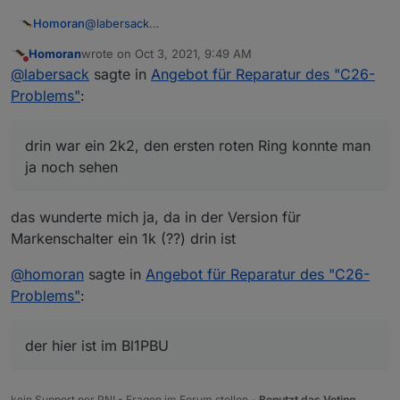
@
labersack
Homoran
der hier ist im Bl1
PBU
Homoran
wrote on
Oct 3, 2021, 9:49 AM
last edited by
Do not disturb
@
labersack
sagte in
Angebot für Reparatur des "C26-
Problems"
:
drin war ein 2k2, den ersten roten Ring konnte man
ja noch sehen
das wunderte mich ja, da in der Version für
Markenschalter ein 1k (??) drin ist
@
homoran
sagte in
Angebot für Reparatur des "C26-
Problems"
:
der hier ist im Bl1PBU
kein Support per PN! - Fragen im Forum stellen -
Benutzt das Voting