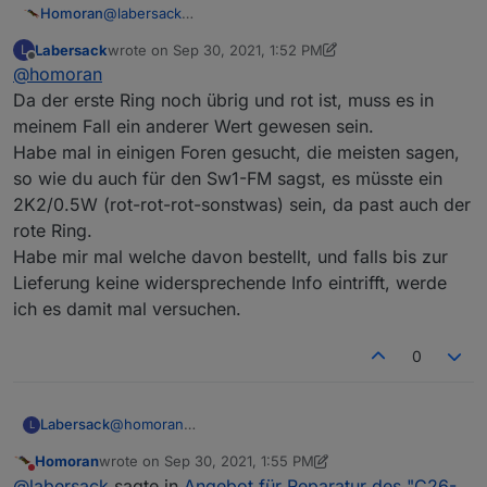
@
labersack
Homoran
der hier ist im Bl1
PBU
Labersack
wrote on
Sep 30, 2021, 1:52 PM
L
last edited by Labersack
Sep 30, 2021, 3:58 PM
Offline
@
homoran
Da der erste Ring noch übrig und rot ist, muss es in
meinem Fall ein anderer Wert gewesen sein.
Habe mal in einigen Foren gesucht, die meisten sagen,
so wie du auch für den Sw1-FM sagst, es müsste ein
2K2/0.5W (rot-rot-rot-sonstwas) sein, da past auch der
rote Ring.
Habe mir mal welche davon bestellt, und falls bis zur
Lieferung keine widersprechende Info eintrifft, werde
ich es damit mal versuchen.
0
Labersack
@
homoran
L
Da der erste Ring noch übrig und rot ist, muss es in
Homoran
wrote on
Sep 30, 2021, 1:55 PM
meinem Fall ein anderer Wert gewesen sein.
last edited by Homoran
Sep 30, 2021, 3:56 PM
Do not disturb
@
labersack
sagte in
Angebot für Reparatur des "C26-
Habe mal in einigen Foren gesucht, die meisten