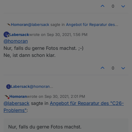
0
@
labersack
sagte in
Angebot für Reparatur des
Homoran
"C26-Problems"
:
Labersack
wrote on
Sep 30, 2021, 1:56 PM
L
last edited by
Offline
@
homoran
es müsste ein 2K2/0.5W (rot-rot-rot-sonstwas)
Nur, falls du gerne Fotos machst. ;-)
Ne, ist dann schon klar.
der ist im sw1-FM drin.
@
homoran
sagte in
Angebot für Reparatur des
0
"C26-Problems"
:
der im Sw1-FM sieht anders aus (rot-rot-rot-
Labersack
@
homoran
L
gold
Nur, falls du gerne Fotos machst. ;-)
muss ich davon noch ein Foto machen
?
Homoran
wrote on
Sep 30, 2021, 2:01 PM
Ne, ist dann schon klar.
last edited by
Do not disturb
@
labersack
sagte in
Angebot für Reparatur des "C26-
Problems"
:
Nur, falls du gerne Fotos machst.