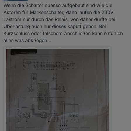
man ja noch sehen
Wenn die Schalter ebenso aufgebaut sind wie die
das wunderte mich ja, da in der Version für
Aktoren für Markenschalter, dann laufen die 230V
Markenschalter ein 1k (??) drin ist
Lastrom nur durch das Relais, von daher dürfte bei
@
homoran
sagte in
Angebot für Reparatur des
"C26-Problems"
:
Überlastung auch nur dieses kaputt gehen. Bei
Kurzschluss oder falschem Anschließen kann natürlich
der hier ist im Bl1PBU
alles was abkriegen...