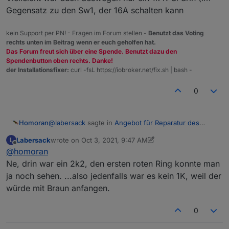
Gegensatz zu den Sw1, der 16A schalten kann
kein Support per PN! - Fragen im Forum stellen -
Benutzt das Voting
rechts unten im Beitrag wenn er euch geholfen hat.
Das Forum freut sich über eine Spende. Benutzt dazu den
Spendenbutton oben rechts. Danke!
der Installationsfixer:
curl -fsL https://iobroker.net/fix.sh | bash -
0
@
labersack
sagte in
Angebot für Reparatur des
Homoran
"C26-Problems"
:
Labersack
wrote on
Oct 3, 2021, 9:47 AM
L
last edited by Labersack
Oct 3, 2021, 11:50 AM
Offline
@
homoran
@
homoran
Laut Schalterbeschriftung schalten die Relais 1A,
Ne, drin war ein 2k2, den ersten roten Ring konnte man
Laut Bedienungsanleitung:
macht also 2,3KW. Das habe ich natürlich nicht
ja noch sehen. ...also jedenfalls war es kein 1K, weil der
Schaltvermögen: 250 W Motorlast
simuliert.
würde mit Braun anfangen.
Vielleicht war auch deswegen nur ein 1k R-Si drin (im
Gegensatz zu den Sw1, der 16A schalten kann
0