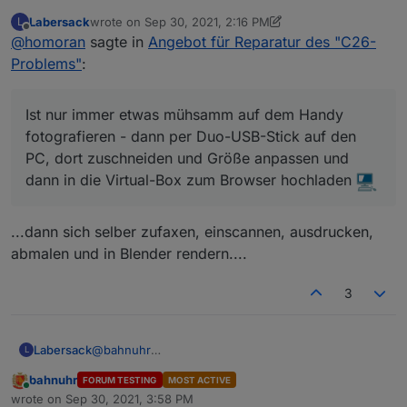
"C26-Problems"
:
Labersack
wrote on
Sep 30, 2021, 2:16 PM
L
last edited by Labersack
Sep 30, 2021, 4:16 PM
Offline
@
homoran
sagte in
Nur, falls du gerne Fotos machst.
Angebot für Reparatur des "C26-
Problems"
:
für dich doch immer ;-)
Ist nur immer etwas mühsamm auf dem Handy
Ist nur immer etwas mühsamm auf dem Handy
fotografieren - dann per Duo-USB-Stick auf den
fotografieren - dann per Duo-USB-Stick auf den PC,
dort zuschneiden und Größe anpassen und dann in
PC, dort zuschneiden und Größe anpassen und
die Virtual-Box zum Browser hochladen
dann in die Virtual-Box zum Browser hochladen
...dann sich selber zufaxen, einscannen, ausdrucken,
abmalen und in Blender rendern....
3
Labersack
@
bahnuhr
L
Päckchen ist auf dem Rückweg.
bahnuhr
FORUM TESTING
MOST ACTIVE
Online
wrote on
Sep 30, 2021, 3:58 PM
last edited by