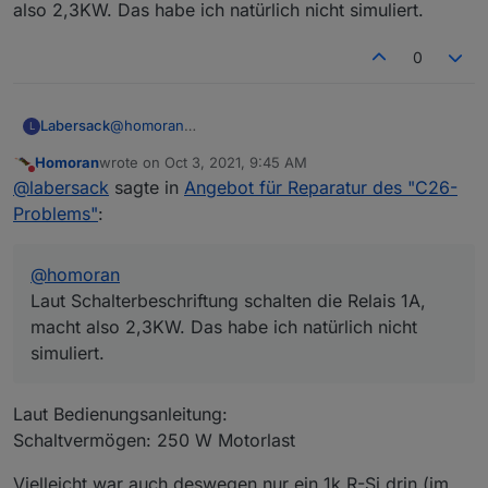
also 2,3KW. Das habe ich natürlich nicht simuliert.
@
labersack
sagte in
Angebot für Reparatur des
0
"C26-Problems"
:
10x Rollladen hoch- und runtergefahren
Labersack
@
homoran
L
(Simuliert über zwei 35W-Halogenlampen)
Laut Schalterbeschriftung schalten die Relais 1A,
Dann darf da aber keine 250W Markise am Aktor
Homoran
wrote on
Oct 3, 2021, 9:45 AM
macht also 2,3KW. Das habe ich natürlich nicht
last edited by
gehangen haben?
Do not disturb
@
labersack
sagte in
Angebot für Reparatur des "C26-
simuliert.
@
martinschm
Problems"
:
Was hing denn da dran?
@
homoran
Laut Schalterbeschriftung schalten die Relais 1A,
macht also 2,3KW. Das habe ich natürlich nicht
simuliert.
Laut Bedienungsanleitung:
Schaltvermögen: 250 W Motorlast
Vielleicht war auch deswegen nur ein 1k R-Si drin (im