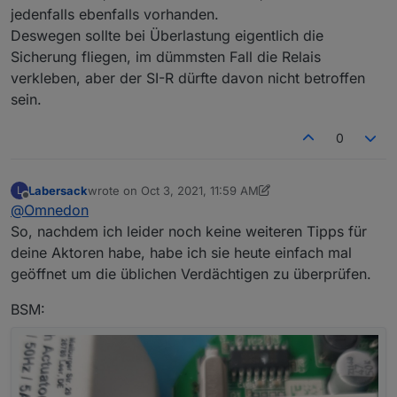
jedenfalls ebenfalls vorhanden.
Deswegen sollte bei Überlastung eigentlich die
Sicherung fliegen, im dümmsten Fall die Relais
verkleben, aber der SI-R dürfte davon nicht betroffen
sein.
0
Labersack
wrote on
Oct 3, 2021, 11:59 AM
L
last edited by Labersack
Oct 3, 2021, 1:59 PM
Offline
@
Omnedon
So, nachdem ich leider noch keine weiteren Tipps für
deine Aktoren habe, habe ich sie heute einfach mal
geöffnet um die üblichen Verdächtigen zu überprüfen.
BSM: