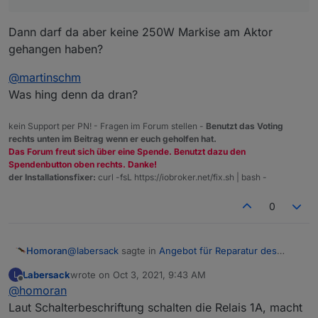
Dann darf da aber keine 250W Markise am Aktor
gehangen haben?
@
martinschm
Was hing denn da dran?
kein Support per PN! - Fragen im Forum stellen -
Benutzt das Voting
rechts unten im Beitrag wenn er euch geholfen hat.
Das Forum freut sich über eine Spende. Benutzt dazu den
Spendenbutton oben rechts. Danke!
der Installationsfixer:
curl -fsL https://iobroker.net/fix.sh | bash -
0
@
labersack
sagte in
Angebot für Reparatur des
Homoran
"C26-Problems"
:
Labersack
wrote on
Oct 3, 2021, 9:43 AM
L
last edited by
Offline
@
homoran
Ich bin einfach soooo toll...
Laut Schalterbeschriftung schalten die Relais 1A, macht