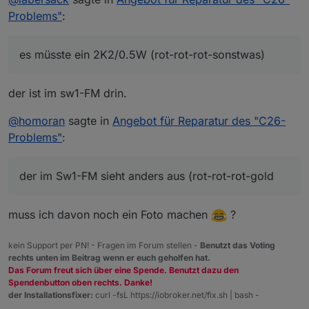
sagen, so wie du auch für den Sw1-FM sagst, es
Problems"
:
müsste ein 2K2/0.5W (rot-rot-rot-sonstwas) sein,
da past auch der rote Ring.
Habe mir mal welche davon bestellt, und falls bis
es müsste ein 2K2/0.5W (rot-rot-rot-sonstwas)
zur Lieferung keine widersprechende Info eintrifft,
werde ich es damit mal versuchen.
der im Sw1-FM sieht anders aus (rot-rot-rot-gold
der ist im sw1-FM drin.
@
homoran
sagte in
Angebot für Reparatur des "C26-
Problems"
:
der im Sw1-FM sieht anders aus (rot-rot-rot-gold
muss ich davon noch ein Foto machen
?
kein Support per PN! - Fragen im Forum stellen -
Benutzt das Voting
rechts unten im Beitrag wenn er euch geholfen hat.
Das Forum freut sich über eine Spende. Benutzt dazu den
Spendenbutton oben rechts. Danke!
der Installationsfixer:
curl -fsL https://iobroker.net/fix.sh | bash -