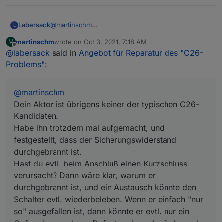
Labersack
@
martinschm
L
Dein Aktor ist übrigens keiner der typischen C26-
martinschm
wrote on
Oct 3, 2021, 7:18 AM
M
Kandidaten.
last edited by
Offline
@
labersack
said in
Angebot für Reparatur des "C26-
Habe ihn trotzdem mal aufgemacht, und festgestellt,
dass der Sicherungswiderstand durchgebrannt ist.
Problems"
:
Hast du evtl. beim Anschluß einen Kurzschluss
verursacht? Dann wäre klar, warum er
durchgebrannt ist, und ein Austausch könnte den
@
martinschm
Schalter evtl. wiederbeleben. Wenn er einfach "nur
Dein Aktor ist übrigens keiner der typischen C26-
so" ausgefallen ist, dann könnte er evtl. nur ein
Kandidaten.
Opfer eines anderen Defekts sein und würde nach
Habe ihn trotzdem mal aufgemacht, und
Austausch evtl. gleich wieder durchbrennen....
festgestellt, dass der Sicherungswiderstand
durchgebrannt ist.
Hast du evtl. beim Anschluß einen Kurzschluss
verursacht? Dann wäre klar, warum er
durchgebrannt ist, und ein Austausch könnte den
Schalter evtl. wiederbeleben. Wenn er einfach "nur
so" ausgefallen ist, dann könnte er evtl. nur ein