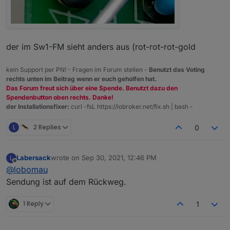
der im Sw1-FM sieht anders aus (rot-rot-rot-gold
kein Support per PN! - Fragen im Forum stellen -
Benutzt das Voting
rechts unten im Beitrag wenn er euch geholfen hat.
Das Forum freut sich über eine Spende. Benutzt dazu den
Spendenbutton oben rechts. Danke!
der Installationsfixer:
curl -fsL https://iobroker.net/fix.sh | bash -
L
2 Replies
0
Labersack
wrote on
Sep 30, 2021, 12:46 PM
L
last edited by
Offline
@
lobomau
Sendung ist auf dem Rückweg.
1 Reply
1