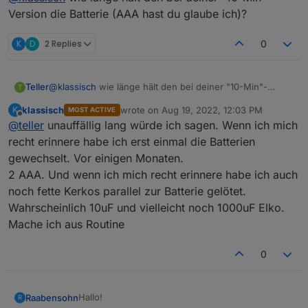
und zwei Regenereignisse - das letzte gestern.
Version die Batterie (AAA hast du glaube ich)?
K
D
2 Replies
0
Teller
@
klassisch
wie länge hält den bei deiner "10-Min"-
T
Version die Batterie (AAA hast du glaube ich)?
klassisch
wrote on
Aug 19, 2022, 12:03 PM
K
MOST ACTIVE
last edited by
Offline
Man sieht, daß es in dieser Zeit keine false positives
@
teller
unauffällig lang würde ich sagen. Wenn ich mich
gab. Bei Morgennebel ga es kleine Wertanstiege auf
recht erinnere habe ich erst einmal die Batterien
ca. 6%; bisher jedenfalls unter 10%.
gewechselt. Vor einigen Monaten.
Gestern Abend setzte wenige Minuten nach Ausfahrt
2 AAA. Und wenn ich mich recht erinnere habe ich auch
des Rasenmähers ein deutlicher Regen ein. Ich
wurde sofort alarmiert und konnte den Mäher wieder
noch fette Kerkos parallel zur Batterie gelötet.
zurückschicken.
Wahrscheinlich 10uF und vielleicht noch 1000uF Elko.
Die Sensorwerte sprangen auf 29% und danach auf
Mache ich aus Routine
knapp 60%. Während des Regens pendelten sie
zwischen 30 und 50%.
0
Hallo!
Raabensohn
R