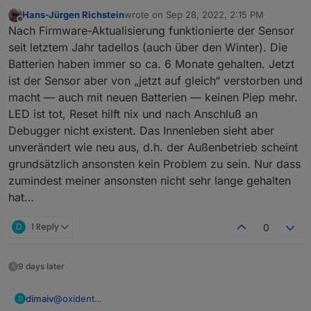
bis drei davon?
Hans-Jürgen Richstein
wrote on
Sep 28, 2022, 2:15 PM
last edited by
Offline
Nach Firmware-Aktualisierung funktionierte der Sensor
seit letztem Jahr tadellos (auch über den Winter). Die
Batterien haben immer so ca. 6 Monate gehalten. Jetzt
ist der Sensor aber von „jetzt auf gleich“ verstorben und
macht — auch mit neuen Batterien — keinen Piep mehr.
LED ist tot, Reset hilft nix und nach Anschluß an
Debugger nicht existent. Das Innenleben sieht aber
unverändert wie neu aus, d.h. der Außenbetrieb scheint
grundsätzlich ansonsten kein Problem zu sein. Nur dass
zumindest meiner ansonsten nicht sehr lange gehalten
hat…
D
1 Reply
0
9 days later
dimaiv
@
oxident
D