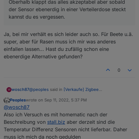
Oberhalb klappt das alles akzeptabel aber sobald
der Sensor ebenerdig in einer Verteilerdose steckt
kannst du es vergessen.
Ja, bei mir verhält es sich leider auch so. Für Beete u.ä.
super, aber für Rasen muss ich mir was anderes
einfallen lassen... Hast du zufällig schon eine
ebenerdige Alternative gefunden?
0
@
peoples
said in
[Verkaufe] Zigbee
wosch87
W
Bodenfeuchtesensor
:
Peoples
wrote on
Sep 11, 2022, 5:37 PM
last edited by
Offline
@
wosch87
@
wosch87
Genau deswegen habe ich sie nicht mehr in
Also ich Versuch es mit homematic nach der
Ja, bei mir verhält es sich leider auch so. Für Beete
Verwendung.
Beschreibung von
stall.biz
aber derzeit sind die
u.ä. super, aber für Rasen muss ich mir was anderes
Oberhalb klappt das alles akzeptabel aber
Temperatur Differenz Sensoren nicht lieferbar. Daher
einfallen lassen... Hast du zufällig schon eine
sobald der Sensor ebenerdig in einer
ebenerdige Alternative gefunden?
Verteilerdose steckt kannst du es vergessen.
muss ich mich da noch gedulden