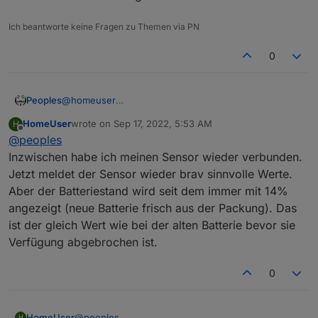
Ich beantworte keine Fragen zu Themen via PN
0
Peoples
@
homeuser
Hat bei mir zumindest funktioniert
HomeUser
wrote on
Sep 17, 2022, 5:53 AM
H
last edited by
Offline
@
peoples
Inzwischen habe ich meinen Sensor wieder verbunden.
Jetzt meldet der Sensor wieder brav sinnvolle Werte.
Aber der Batteriestand wird seit dem immer mit 14%
angezeigt (neue Batterie frisch aus der Packung). Das
ist der gleich Wert wie bei der alten Batterie bevor sie
Verfügung abgebrochen ist.
0
HomeUser
@
peoples
H