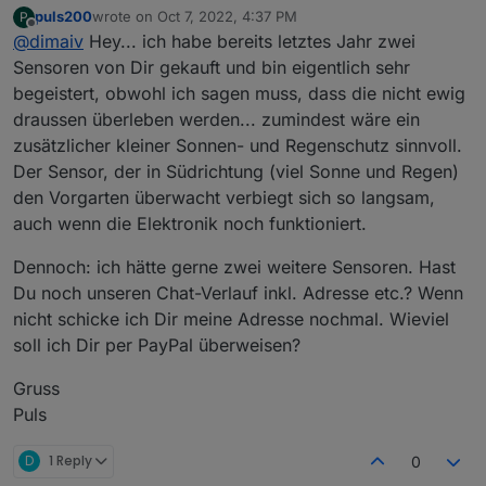
Nein, nicht zwingend erforderlich.
puls200
wrote on
Oct 7, 2022, 4:37 PM
P
last edited by
Offline
@
dimaiv
Hey... ich habe bereits letztes Jahr zwei
Sensoren von Dir gekauft und bin eigentlich sehr
begeistert, obwohl ich sagen muss, dass die nicht ewig
draussen überleben werden... zumindest wäre ein
zusätzlicher kleiner Sonnen- und Regenschutz sinnvoll.
Der Sensor, der in Südrichtung (viel Sonne und Regen)
den Vorgarten überwacht verbiegt sich so langsam,
auch wenn die Elektronik noch funktioniert.
Dennoch: ich hätte gerne zwei weitere Sensoren. Hast
Du noch unseren Chat-Verlauf inkl. Adresse etc.? Wenn
nicht schicke ich Dir meine Adresse nochmal. Wieviel
soll ich Dir per PayPal überweisen?
Gruss
Puls
D
1 Reply
0