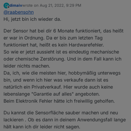
dimaiv
wrote on
Aug 21, 2022, 9:29 PM
D
Ich habe im Januar einen Sensor nachgekauft, da
last edited by
Offline
@
raabensohn
ich schon 3 sehr gut funktionierende habe.
Der sieht jetzt so aus:
Hi, jetzt bin ich wieder da.
Die Meßwerte des Sensors sind dunkelblau. Hellblau
die Bewölkung, rot die rel Luftfeuchte, grün die
Der Sensor hat bei dir 6 Monate funktioniert, das heißt
Regenmenge, gemessen mit einem Wippen-
Regenmengenmesser.
er war in Ordnung. Da er bis zum letzten Tag
funktioniert hat, heißt es kein Hardwarefehler.
So wie er jetzt aussieht ist es eindeutig mechanische
oder chemische Zerstörung. Und in dem Fall kann ich
leider nichts machen.
Da, ich, wie die meisten hier, hobbymäßig unterwegs
Einen unsachgemäßen Betrieb habe ich
bin, und wenn ich hier was verkaufe dann ist es
zusammen mit Dimitrij ausgeschlossen.
Leider antwortet Dimitrij jetzt nicht mehr, wie es
natürlich ein Privatverkauf. Hier wurde auch keine
mit einem
lebenslange "Garantie auf alles" angeboten.
Austausch/Rücksendung/Ersatz/Erstattung
Beim Elektronik Fehler hätte ich freiwillig geholfen.
aussieht.
Kann mir hier jemand weiterhelfen?
Du kannst die Sensorfläche sauber machen und neu
lackieren . Ob es dann in deinem Anwendungsfall lange
hält kann ich dir leider nicht sagen.