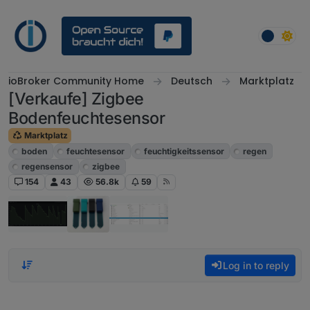
Skip to content
ioBroker Community Home
Deutsch
Marktplatz
[Verkaufe] Zigbee
Bodenfeuchtesensor
Marktplatz
boden
feuchtesensor
feuchtigkeitssensor
regen
regensensor
zigbee
154
43
56.8k
59
Log in to reply