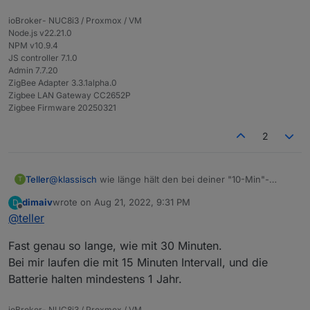
ioBroker- NUC8i3 / Proxmox / VM
Node.js v22.21.0
NPM v10.9.4
JS controller 7.1.0
Admin 7.7.20
ZigBee Adapter 3.3.1alpha.0
Zigbee LAN Gateway CC2652P
Zigbee Firmware 20250321
2
Teller
@
klassisch
wie länge hält den bei deiner "10-Min"-
T
Version die Batterie (AAA hast du glaube ich)?
dimaiv
wrote on
Aug 21, 2022, 9:31 PM
D
last edited by
Offline
@
teller
Fast genau so lange, wie mit 30 Minuten.
Bei mir laufen die mit 15 Minuten Intervall, und die
Batterie halten mindestens 1 Jahr.
ioBroker- NUC8i3 / Proxmox / VM