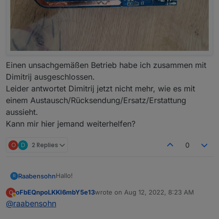
Einen unsachgemäßen Betrieb habe ich zusammen mit
Dimitrij ausgeschlossen.
Leider antwortet Dimitrij jetzt nicht mehr, wie es mit
einem Austausch/Rücksendung/Ersatz/Erstattung
aussieht.
Kann mir hier jemand weiterhelfen?
O
D
2 Replies
0
Hallo!
Raabensohn
R
oFbEQnpoLKKl6mbY5e13
wrote on
Aug 12, 2022, 8:23 AM
O
Ich habe im Januar einen Sensor nachgekauft, da
last edited by
Away
@
raabensohn
ich schon 3 sehr gut funktionierende habe.
Der sieht jetzt so aus: