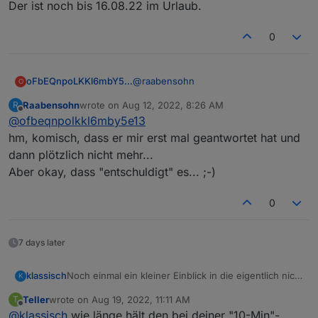
Der ist noch bis 16.08.22 im Urlaub.
0
@
raabensohn
oFbEQnpoLKKl6mbY5e13
O
Raabensohn
wrote on
Aug 12, 2022, 8:26 AM
R
Der ist noch bis 16.08.22 im Urlaub.
last edited by
Offline
@
ofbeqnpolkkl6mby5e13
Einen unsachgemäßen Betrieb habe ich
hm, komisch, dass er mir erst mal geantwortet hat und
zusammen mit Dimitrij ausgeschlossen.
dann plötzlich nicht mehr...
Leider antwortet Dimitrij jetzt nicht mehr, wie es
mit einem
Aber okay, dass "entschuldigt" es... ;-)
Austausch/Rücksendung/Ersatz/Erstattung
aussieht.
0
Kann mir hier jemand weiterhelfen?
7 days later
klassisch
Noch einmal ein kleiner Einblick in die eigentlich nicht
K
bestimmungsgemäße Nutzung als Regensensor zur
Teller
wrote on
Aug 19, 2022, 11:11 AM
T
Steuerung des Rasenmähers.
last edited by
Offline
@
klassisch
wie länge hält den bei deiner "10-Min"-
In den letzten 2 Wochen gab es viele trockene Tage