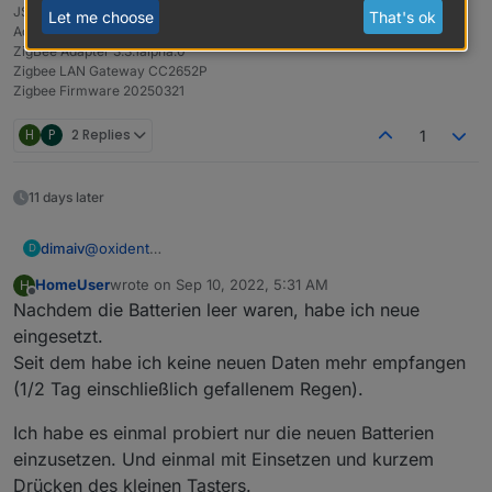
betätigen.
JS controller 7.1.0
Let me choose
That's ok
gefunden worden.
Admin 7.7.20
ZigBee Adapter 3.3.1alpha.0
Zigbee LAN Gateway CC2652P
Zigbee Firmware 20250321
H
P
2 Replies
1
11 days later
dimaiv
@
oxident
D
Nein, nicht zwingend erforderlich.
HomeUser
wrote on
Sep 10, 2022, 5:31 AM
H
last edited by
Offline
Nachdem die Batterien leer waren, habe ich neue
eingesetzt.
Seit dem habe ich keine neuen Daten mehr empfangen
(1/2 Tag einschließlich gefallenem Regen).
Ich habe es einmal probiert nur die neuen Batterien
einzusetzen. Und einmal mit Einsetzen und kurzem
Drücken des kleinen Tasters.