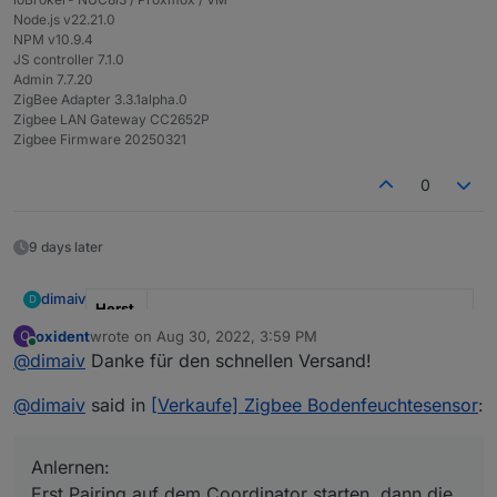
Node.js v22.21.0
NPM v10.9.4
JS controller 7.1.0
Admin 7.7.20
ZigBee Adapter 3.3.1alpha.0
Zigbee LAN Gateway CC2652P
Zigbee Firmware 20250321
0
9 days later
dimaiv
D
Herst
eller
"Ich"
oxident
wrote on
Aug 30, 2022, 3:59 PM
O
last edited by
Online
@
dimaiv
Danke für den schnellen Versand!
Mode
"Modkam"
l
@
dimaiv
said in
[Verkaufe] Zigbee Bodenfeuchtesensor
:
Anza
x 5
hl
Anlernen:
*Prei
25.00€ (ab 2 Stück 23.00€), Anfragen über
Erst Pairing auf dem Coordinator starten, dann die