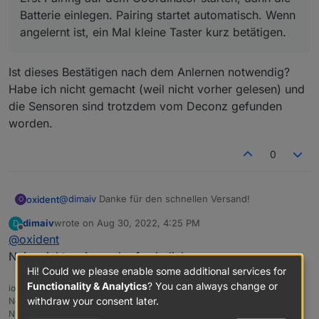
s pro
Chat Nachricht oder Telegramm:
Batterie einlegen. Pairing startet automatisch. Wenn
Stück
https://t.me/Zigbee1
angelernt ist, ein Mal kleine Taster kurz betätigen.
Versa
"in DE inklusive"
nd
Ist dieses Bestätigen nach dem Anlernen notwendig?
Habe ich nicht gemacht (weil nicht vorher gelesen) und
------
---
------
die Sensoren sind trotzdem vom Deconz gefunden
-----
worden.
Besc
"ZigBee Boden Feuchtesensor 0% - 100%
0
hreib
(kein Helligkeit, kein Temperaturmessung "
ung
@
dimaiv
Danke für den schnellen Versand!
oxident
Es gibt 2 Varianten:
O
Variante 1: für 2x AAA Batterien (Batterielaufzeit 1 Jahr.
dimaiv
wrote on
Aug 30, 2022, 4:25 PM
D
@
dimaiv
said in
[Verkaufe] Zigbee
Variante 2: für 1x CR2032 (Batterielaufzeit 3 Monaten)
Sendeintervall:
last edited by
Offline
@
oxident
Bodenfeuchtesensor
:
Alte Firmware : 15 Minuten (kann ich vor dem Versand
ändern)
Nein, nicht zwingend erforderlich.
Anlernen:
Neu Firmware: über Zigbee Adapter einstellbar
Hi! Could we please enable some additional services for
Erst Pairing auf dem Coordinator starten, dann die
Functionality & Analytics
? You can always change or
ioBroker- NUC8i3 / Proxmox / VM
Ist dieses Bestätigen nach dem Anlernen notwendig?
Batterie einlegen. Pairing startet automatisch.
withdraw your consent later.
Node.js v22.21.0
Habe ich nicht gemacht (weil nicht vorher gelesen)
Wenn angelernt ist, ein Mal kleine Taster kurz
NPM v10.9.4
und die Sensoren sind trotzdem vom Deconz