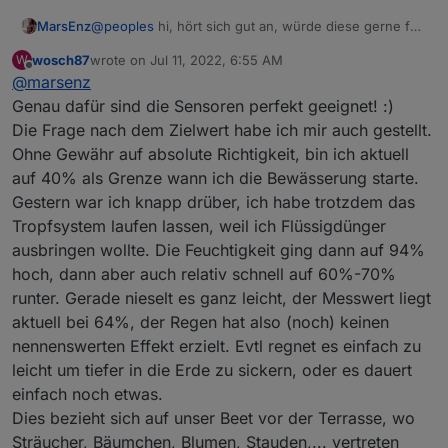
@
peoples
hi, hört sich gut an, würde diese gerne für
MarsEnz
die Gartenbewässerung Steuerung einsetzen, sind
wosch87
wrote on
Jul 11, 2022, 6:55 AM
W
die für diesen Einsatz geeignet? Welche Wert sollte
Gruß Marsenz
last edited by
Offline
@
marsenz
den für Rasen / Pflanzen eingehalten werden?
Genau dafür sind die Sensoren perfekt geeignet! :)
Die Frage nach dem Zielwert habe ich mir auch gestellt.
Ohne Gewähr auf absolute Richtigkeit, bin ich aktuell
auf 40% als Grenze wann ich die Bewässerung starte.
Gestern war ich knapp drüber, ich habe trotzdem das
Tropfsystem laufen lassen, weil ich Flüssigdünger
ausbringen wollte. Die Feuchtigkeit ging dann auf 94%
hoch, dann aber auch relativ schnell auf 60%-70%
runter. Gerade nieselt es ganz leicht, der Messwert liegt
aktuell bei 64%, der Regen hat also (noch) keinen
nennenswerten Effekt erzielt. Evtl regnet es einfach zu
leicht um tiefer in die Erde zu sickern, oder es dauert
einfach noch etwas.
Dies bezieht sich auf unser Beet vor der Terrasse, wo
Sträucher, Bäumchen, Blumen, Stauden,... vertreten