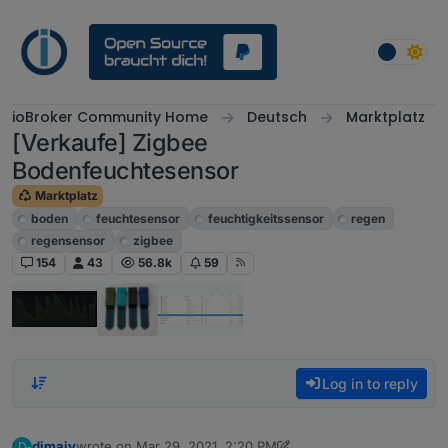
Skip to content
ioBroker Community Home
Deutsch
Marktplatz
[Verkaufe] Zigbee
Bodenfeuchtesensor
Marktplatz
boden
feuchtesensor
feuchtigkeitssensor
regen
regensensor
zigbee
154
43
56.8k
59
Log in to reply
dimaiv
wrote on
Mar 29, 2021, 2:20 PM
D