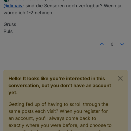
mit Hue kompatiblen Geräten...
last edited by
Offline
@
dimaiv
: sind die Sensoren noch verfügbar? Wenn ja,
würde ich 1-2 nehmen.
Gruss
Puls
0
Hello! It looks like you're interested in this
conversation, but you don't have an account
yet.
Getting fed up of having to scroll through the
same posts each visit? When you register for
an account, you'll always come back to
exactly where you were before, and choose to