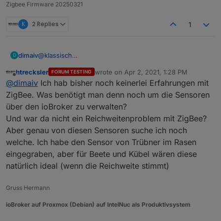
danach die Batterie einlegen.
Zigbee Firmware 20250321
Pairing startet automatisch.
K
2 Replies
1
dimaiv
@
klassisch
D
Ja, es funktioniert. Mit einem Tropfen auf dem Sensor
htrecksler
wrote on
Apr 2, 2021, 1:28 PM
FORUM TESTING
springt die Anzeige von 0% auf 6%, und mit 3 Tropfen
last edited by
Offline
@
dimaiv
Ich hab bisher noch keinerlei Erfahrungen mit
auf 15-20%. Aber es ist ein batteriebetriebene Sensor,
ohne die Firmware anzupassen, wird es nur 2 mal pro
ZigBee. Was benötigt man denn noch um die Sensoren
Stunde gemessen und übertragen.
über den ioBroker zu verwalten?
Und war da nicht ein Reichweitenproblem mit ZigBee?
Aber genau von diesen Sensoren suche ich noch
welche. Ich habe den Sensor von Trübner im Rasen
eingegraben, aber für Beete und Kübel wären diese
natürlich ideal (wenn die Reichweite stimmt)
Gruss Hermann
ioBroker auf Proxmox (Debian) auf IntelNuc als Produktivsystem