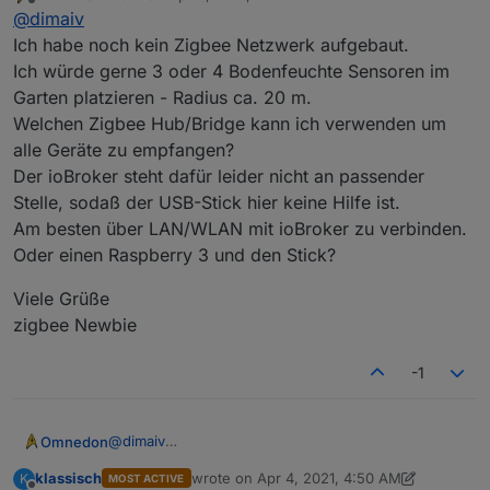
last edited by
Offline
@
dimaiv
Ich habe noch kein Zigbee Netzwerk aufgebaut.
Ich würde gerne 3 oder 4 Bodenfeuchte Sensoren im
Garten platzieren - Radius ca. 20 m.
Welchen Zigbee Hub/Bridge kann ich verwenden um
alle Geräte zu empfangen?
Der ioBroker steht dafür leider nicht an passender
Stelle, sodaß der USB-Stick hier keine Hilfe ist.
Am besten über LAN/WLAN mit ioBroker zu verbinden.
Oder einen Raspberry 3 und den Stick?
Viele Grüße
zigbee Newbie
-1
@
dimaiv
Omnedon
Ich habe noch kein Zigbee Netzwerk aufgebaut.
klassisch
wrote on
Apr 4, 2021, 4:50 AM
K
MOST ACTIVE
Ich würde gerne 3 oder 4 Bodenfeuchte Sensoren
Viele Grüße
last edited by klassisch
Apr 4, 2021, 7:17 AM