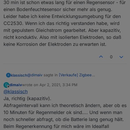
30 min ist schon etwas lang für einen Regensensor - für
einen Bodenfeuchtesensor sicher mehr als genug.
Leider habe ich keine Entwicklungsumgebung für den
CC2530. Wenn ich das richtig verstanden habe, wird
mit gepulstem Gleichstrom gearbeitet. Aber kapazitiv,
nicht konduktiv. Also mit isolierten Elektroden, so daß
keine Korrosion der Elektroden zu erwarten ist.
0
@
dimaiv
sagte in
[Verkaufe] Zigbee
klassisch
K
Bodenfeuchtesensor
:
dimaiv
wrote on
Apr 2, 2021, 3:34 PM
D
last edited by
Offline
@
klassisch
Ja, es funktioniert. Mit einem Tropfen auf dem
Sensor springt die Anzeige von 0% auf 6%,
Ja, richtig (kapazitiv).
Vielen Dank fürs Testen!
und mit 3 Tropfen auf 15-20%. Aber es ist ein
Abfrageintervall kann ich theoretisch ändern, aber ob es
30 min ist schon etwas lang für einen Regensensor -
batteriebetriebene Sensor, ohne die Firmware
10 Minuten für Regenmelder ok sind.... Und wenn man
für einen Bodenfeuchtesensor sicher mehr als
anzupassen, wird es nur 2 mal pro Stunde
genug. Leider habe ich keine
gemessen und übertragen.
noch schneller abfragt, ob die Batterie lang genug hält.
Entwicklungsumgebung für den CC2530. Wenn ich
Beim Regenerkennung für mich wäre im Idealfall
das richtig verstanden habe, wird mit gepulstem