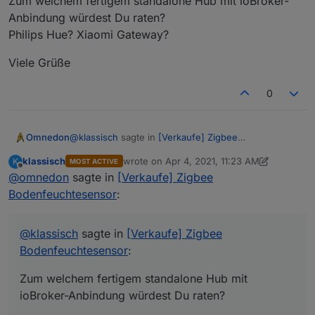
Zum welchem fertigem standalone Hub mit ioBroker-
Anbindung würdest Du raten?
Philips Hue? Xiaomi Gateway?
Viele Grüße
0
@
klassisch
sagte in
[Verkaufe] Zigbee
Omnedon
Bodenfeuchtesensor
:
klassisch
wrote on
Apr 4, 2021, 11:23 AM
K
MOST ACTIVE
Hallo,
last edited by klassisch
Apr 4, 2021, 1:24 P
Offline
@
omnedon
sagte in
[Verkaufe] Zigbee
vielen Dank für die schnelle Antwort.
Bodenfeuchtesensor
:
Ich würde gerne diesen Bodenfeuchtensensor bei
mir im Garten einsetzen.
Viele Grüße
Zum welchem fertigem standalone Hub mit
@
klassisch
sagte in
[Verkaufe] Zigbee
ioBroker-Anbindung würdest Du raten?
Bodenfeuchtesensor
:
Philips Hue? Xiaomi Gateway?
Zum welchem fertigem standalone Hub mit
ioBroker-Anbindung würdest Du raten?