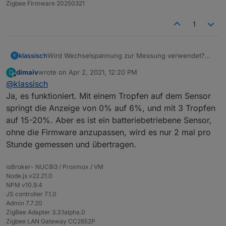
Zigbee Firmware 20250321
Externen Konverter einrichten:
1
Flower_Neu.zip
<- Herunterladen und entpacken.
Heruntergeladenen und entpackten Datei
Flower_Neu.js
in den Ordner
/opt/iobroker/iobroker-
klassisch
Wird Wechselspannung zur Messung verwendet?
K
data/zigbee_0/
reinkopieren.
In Zigbee Adapter Einstellungen (unten) bei "External
Könnte man das auch als Regensensor verwenden?
dimaiv
wrote on
Apr 2, 2021, 12:20 PM
D
converters" folgendes eintragen:
Also nicht eingraben, sondern offen verwenden?
last edited by
Offline
@
klassisch
/opt/iobroker/iobroker-data/zigbee_0/Flower_Neu.js
Anlernen:
Ja, es funktioniert. Mit einem Tropfen auf dem Sensor
Batterie einlegen.
springt die Anzeige von 0% auf 6%, und mit 3 Tropfen
Resetten:
Pairing auf dem Coordinator starten.
auf 15-20%. Aber es ist ein batteriebetriebene Sensor,
Sensor vom Coordinator abmelden.
Taster 6 sek gedrückt halten, bis LED zum ersten
ohne die Firmware anzupassen, wird es nur 2 mal pro
Oder
mal erlischt. Pairing wird automatisch
Alte Firmware:
Taster 10 sek gedrückt halten.
durchgeführt.
Stunde gemessen und übertragen.
Anlernen:
Erst Pairing auf dem Coordinator starten, dann die
ioBroker- NUC8i3 / Proxmox / VM
Batterie einlegen. Pairing startet automatisch. Wenn
Weiteres Mal anlernen (Resetten):
Node.js v22.21.0
angelernt ist, 10 Sekunden warten und ein Mal kleine
NPM v10.9.4
Taster kurz betätigen.
Sensor vom Coordinator abmelden.
JS controller 7.1.0
Taster 11 sek gedrückt halten.
Admin 7.7.20
Los lassen und sofort Batterie raus.
ZigBee Adapter 3.3.1alpha.0
Pairing auf dem Coordinator starten und erst
Zigbee LAN Gateway CC2652P