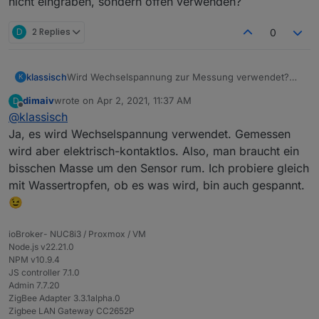
nicht eingraben, sondern offen verwenden?
D
2 Replies
0
klassisch
Wird Wechselspannung zur Messung verwendet?
K
Könnte man das auch als Regensensor verwenden?
dimaiv
wrote on
Apr 2, 2021, 11:37 AM
D
Also nicht eingraben, sondern offen verwenden?
last edited by
Offline
@
klassisch
Ja, es wird Wechselspannung verwendet. Gemessen
wird aber elektrisch-kontaktlos. Also, man braucht ein
bisschen Masse um den Sensor rum. Ich probiere gleich
mit Wassertropfen, ob es was wird, bin auch gespannt.
😉
ioBroker- NUC8i3 / Proxmox / VM
Node.js v22.21.0
NPM v10.9.4
Neu Firmware:
JS controller 7.1.0
Admin 7.7.20
ZigBee Adapter 3.3.1alpha.0
Damit die Sensoren vollständig funktionieren muss
Zigbee LAN Gateway CC2652P
externen Konverter eingerichtet werden !