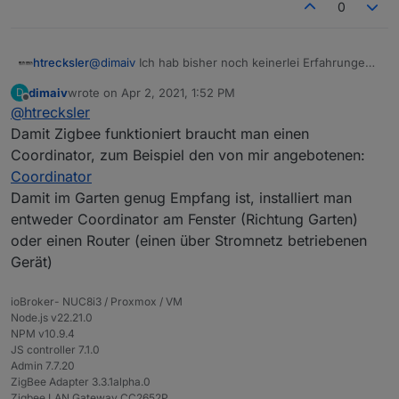
0
htrecksler
@
dimaiv
Ich hab bisher noch keinerlei Erfahrungen
mit ZigBee. Was benötigt man denn noch um die
dimaiv
wrote on
Apr 2, 2021, 1:52 PM
D
Sensoren über den ioBroker zu verwalten?
last edited by
Offline
@
htrecksler
Und war da nicht ein Reichweitenproblem mit
ZigBee?
Damit Zigbee funktioniert braucht man einen
Aber genau von diesen Sensoren suche ich noch
Coordinator, zum Beispiel den von mir angebotenen:
welche. Ich habe den Sensor von Trübner im Rasen
Coordinator
eingegraben, aber für Beete und Kübel wären diese
Damit im Garten genug Empfang ist, installiert man
natürlich ideal (wenn die Reichweite stimmt)
entweder Coordinator am Fenster (Richtung Garten)
oder einen Router (einen über Stromnetz betriebenen
Gerät)
ioBroker- NUC8i3 / Proxmox / VM
Node.js v22.21.0
NPM v10.9.4
JS controller 7.1.0
Admin 7.7.20
ZigBee Adapter 3.3.1alpha.0
Zigbee LAN Gateway CC2652P