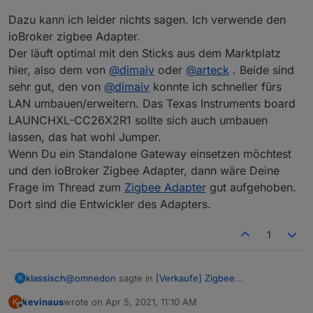
Dazu kann ich leider nichts sagen. Ich verwende den
ioBroker zigbee Adapter.
Der läuft optimal mit den Sticks aus dem Marktplatz
hier, also dem von
@
dimaiv
oder
@
arteck
. Beide sind
sehr gut, den von
@
dimaiv
konnte ich schneller fürs
LAN umbauen/erweitern. Das Texas Instruments board
LAUNCHXL-CC26X2R1 sollte sich auch umbauen
lassen, das hat wohl Jumper.
Wenn Du ein Standalone Gateway einsetzen möchtest
und den ioBroker Zigbee Adapter, dann wäre Deine
Frage im Thread zum
Zigbee Adapter
gut aufgehoben.
Dort sind die Entwickler des Adapters.
1
@
omnedon
sagte in
[Verkaufe] Zigbee
klassisch
K
Bodenfeuchtesensor
:
kevinaus
wrote on
Apr 5, 2021, 11:10 AM
K
last edited by
Offline