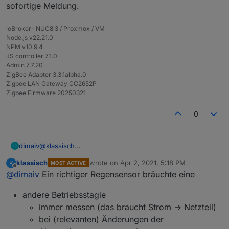
sofortige Meldung.
Gleichstrom gearbeitet. Aber kapazitiv, nicht
konduktiv. Also mit isolierten Elektroden, so daß
keine Korrosion der Elektroden zu erwarten ist.
ioBroker- NUC8i3 / Proxmox / VM
Node.js v22.21.0
NPM v10.9.4
JS controller 7.1.0
Admin 7.7.20
ZigBee Adapter 3.3.1alpha.0
Zigbee LAN Gateway CC2652P
Zigbee Firmware 20250321
0
dimaiv
@
klassisch
D
Ja, richtig (kapazitiv).
klassisch
wrote on
Apr 2, 2021, 5:18 PM
K
MOST ACTIVE
Abfrageintervall kann ich theoretisch ändern, aber ob
last edited by
Offline
@
dimaiv
Ein richtiger Regensensor bräuchte eine
es 10 Minuten für Regenmelder ok sind.... Und wenn
man noch schneller abfragt, ob die Batterie lang genug
andere Betriebsstagie
hält.
Beim Regenerkennung für mich wäre im Idealfall
immer messen (das braucht Strom -> Netzteil)
sofortige Meldung.
bei (relevanten) Änderungen der