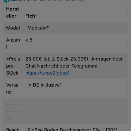
last edited by dimaiv
Oct 30, 2024, 10:51 PM
Offline
Herst
eller
"Ich"
Model
"Modkam"
Anzah
x 5
l
*Preis
25.00€ (ab 2 Stück 23.00€), Anfragen über
pro
Chat Nachricht oder Telegramm:
Stück
https://t.me/Zigbee1
Versa
"in DE inklusive"
nd
-------
---
-------
---
Besch
"ZigBee Boden Feuchtesensor 0% - 100%