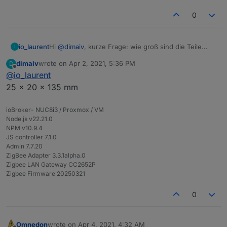
0
io_laurent
Hi
@
dimaiv
, kurze Frage: wie groß sind die Teile
I
ungefähr?
dimaiv
wrote on
Apr 2, 2021, 5:36 PM
D
Vielen Dank.
last edited by
Offline
@
io_laurent
25 x 20 x 135 mm
ioBroker- NUC8i3 / Proxmox / VM
Node.js v22.21.0
NPM v10.9.4
JS controller 7.1.0
Admin 7.7.20
ZigBee Adapter 3.3.1alpha.0
Zigbee LAN Gateway CC2652P
Zigbee Firmware 20250321
0
Omnedon
wrote on
Apr 4, 2021, 4:32 AM