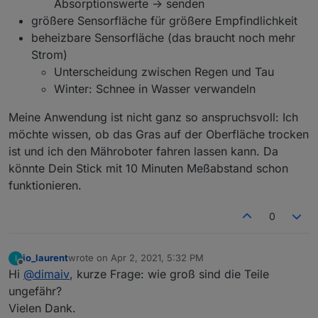
Absorptionswerte -> senden
größere Sensorfläche für größere Empfindlichkeit
beheizbare Sensorfläche (das braucht noch mehr
Strom)
Unterscheidung zwischen Regen und Tau
Winter: Schnee in Wasser verwandeln
Meine Anwendung ist nicht ganz so anspruchsvoll: Ich
möchte wissen, ob das Gras auf der Oberfläche trocken
ist und ich den Mähroboter fahren lassen kann. Da
könnte Dein Stick mit 10 Minuten Meßabstand schon
funktionieren.
0
io_laurent
wrote on
Apr 2, 2021, 5:32 PM
I
last edited by
Offline
Hi
@
dimaiv
, kurze Frage: wie groß sind die Teile
ungefähr?
Vielen Dank.