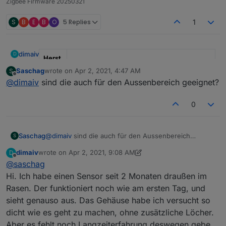
Zigbee Firmware 20250321
S
B
E
B
O
5 Replies
1
dimaiv
D
Herst
eller
"Ich"
Saschag
wrote on
Apr 2, 2021, 4:47 AM
S
last edited by
Offline
@
dimaiv
sind die auch für den Aussenbereich geeignet?
Mode
"Modkam"
l
0
Anza
x 5
hl
Saschag
@
dimaiv
sind die auch für den Aussenbereich
S
*Prei
25.00€ (ab 2 Stück 23.00€), Anfragen über
geeignet?
s pro
Chat Nachricht oder Telegramm:
dimaiv
wrote on
Apr 2, 2021, 9:08 AM
D
last edited by dimaiv
May 19, 2023, 11:38 AM
Offline
Stück
https://t.me/Zigbee1
@
saschag
Hi. Ich habe einen Sensor seit 2 Monaten draußen im
Versa
"in DE inklusive"
Rasen. Der funktioniert noch wie am ersten Tag, und
nd
sieht genauso aus. Das Gehäuse habe ich versucht so
------
---
dicht wie es geht zu machen, ohne zusätzliche Löcher.
------
Aber es fehlt noch Langzeiterfahrung deswegen gebe
-----