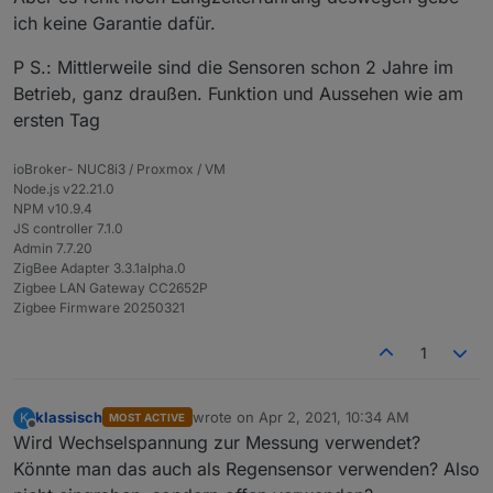
ich keine Garantie dafür.
Besc
"ZigBee Boden Feuchtesensor 0% - 100%
hreib
(kein Helligkeit, kein Temperaturmessung "
P S.: Mittlerweile sind die Sensoren schon 2 Jahre im
ung
Betrieb, ganz draußen. Funktion und Aussehen wie am
ersten Tag
Es gibt 2 Varianten:
Variante 1: für 2x AAA Batterien (Batterielaufzeit 1 Jahr.
ioBroker- NUC8i3 / Proxmox / VM
Variante 2: für 1x CR2032 (Batterielaufzeit 3 Monaten)
Sendeintervall:
Node.js v22.21.0
Alte Firmware : 15 Minuten (kann ich vor dem Versand
NPM v10.9.4
ändern)
JS controller 7.1.0
Neu Firmware: über Zigbee Adapter einstellbar
Admin 7.7.20
ZigBee Adapter 3.3.1alpha.0
Zigbee LAN Gateway CC2652P
Zigbee Firmware 20250321
1
klassisch
wrote on
Apr 2, 2021, 10:34 AM
K
MOST ACTIVE
last edited by
Offline
Wird Wechselspannung zur Messung verwendet?
Könnte man das auch als Regensensor verwenden? Also