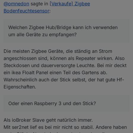
Offline
@
omnedon
sagte in
[Verkaufe] Zigbee
im Garten platzieren - Radius ca. 20 m.
zigbee Newbie
Welchen Zigbee Hub/Bridge kann ich verwenden
Bodenfeuchtesensor
:
um alle Geräte zu empfangen?
Der ioBroker steht dafür leider nicht an passender
Stelle, sodaß der USB-Stick hier keine Hilfe ist.
Welchen Zigbee Hub/Bridge kann ich verwenden
Am besten über LAN/WLAN mit ioBroker zu
um alle Geräte zu empfangen?
verbinden.
Oder einen Raspberry 3 und den Stick?
Die meisten Zigbee Geräte, die ständig an Strom
angeschlossen sind, können als Repeater wirken. Also
Steckdosen und dauerversorgte Leuchte. Bei mir deckt
ein ikea Floalt Panel einen Teil des Gartens ab.
Wahrscheinlich auch der Stick selbst, der hat gute Hf-
Eigenschaften.
Oder einen Raspberry 3 und den Stick?
Als ioBroker Slave geht natürlich immer.
Mit ser2net lief es bei mir nicht so stabil. Andere haben