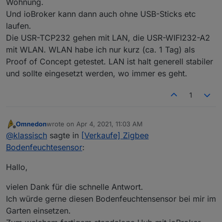
Wohnung.
Und ioBroker kann dann auch ohne USB-Sticks etc
laufen.
Die USR-TCP232 gehen mit LAN, die USR-WIFI232-A2
mit WLAN. WLAN habe ich nur kurz (ca. 1 Tag) als
Proof of Concept getestet. LAN ist halt generell stabiler
und sollte eingesetzt werden, wo immer es geht.
1
Omnedon
wrote on
Apr 4, 2021, 11:03 AM
last edited by
Offline
@
klassisch
sagte in
[Verkaufe] Zigbee
Bodenfeuchtesensor
:
Hallo,
vielen Dank für die schnelle Antwort.
Ich würde gerne diesen Bodenfeuchtensensor bei mir im
Garten einsetzen.