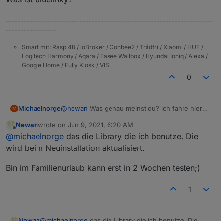
–---------------------------------------------------------------------
-----------------
Smart mit: Rasp 4B / ioBroker / Conbee2 / Trådfri / Xiaomi / HUE /
Logitech Harmony / Aqara / Easee Wallbox / Hyundai Ioniq / Alexa /
Google Home / Fully Kiosk / VIS
0
@
newan
Was genau meinst du? ich fahre hier
Michaelnorge
M
mit iobroker.bluelink v 1.0.4.
Newan
wrote on
Jun 9, 2021, 6:20 AM
https://github.com/Newan/ioBroker.bluelink
Was ist bluelinky?
last edited by
Offline
@
michaelnorge
das die Library die ich benutze. Die
wird beim Neuinstallation aktualisiert.
Bin im Familienurlaub kann erst in 2 Wochen testen;)
1
@
michaelnorge
das die Library die ich benutze. Die
Newan