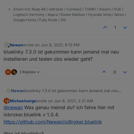
Smart mit: Rasp 4B / ioBroker / Conbee2 / Trådfri / Xiaomi / HUE /
Logitech Harmony / Aqara / Easee Wallbox / Hyundai Ioniq / Alexa /
Google Home / Fully Kiosk / VIS
1
Newan
wrote on
Jun 8, 2021, 6:13 PM
last edited by
Offline
bluelinky 7.3.0 ist gekommen kann jemand mal neu
installieren und testen obs wieder geht?
M
2 Replies
0
Newan
bluelinky 7.3.0 ist gekommen kann jemand mal neu
installieren und testen obs wieder geht?
Michaelnorge
wrote on
Jun 9, 2021, 2:21 AM
M
last edited by
Offline
@
newan
Was genau meinst du? ich fahre hier mit
iobroker.bluelink v 1.0.4.
https://github.com/Newan/ioBroker.bluelink
Was ist bluelinky?