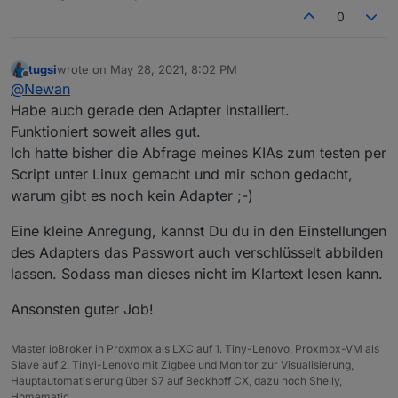
0
tugsi
wrote on
May 28, 2021, 8:02 PM
last edited by
Offline
@
Newan
Habe auch gerade den Adapter installiert.
Funktioniert soweit alles gut.
Ich hatte bisher die Abfrage meines KIAs zum testen per
Script unter Linux gemacht und mir schon gedacht,
warum gibt es noch kein Adapter ;-)
Eine kleine Anregung, kannst Du du in den Einstellungen
des Adapters das Passwort auch verschlüsselt abbilden
lassen. Sodass man dieses nicht im Klartext lesen kann.
Ansonsten guter Job!
Master ioBroker in Proxmox als LXC auf 1. Tiny-Lenovo, Proxmox-VM als
Slave auf 2. Tinyi-Lenovo mit Zigbee und Monitor zur Visualisierung,
Hauptautomatisierung über S7 auf Beckhoff CX, dazu noch Shelly,
Homematic...