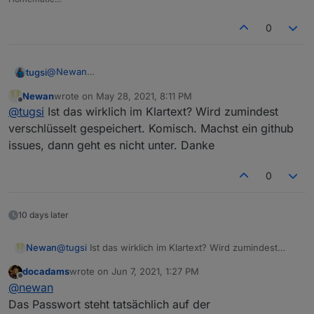
0
@
Newan
tugsi
Habe auch gerade den Adapter installiert.
Newan
wrote on
May 28, 2021, 8:11 PM
Funktioniert soweit alles gut.
Eine kleine Anregung, kannst Du du in den Einstellungen
last edited by
Offline
@
tugsi
Ist das wirklich im Klartext? Wird zumindest
Ich hatte bisher die Abfrage meines KIAs zum testen per
des Adapters das Passwort auch verschlüsselt abbilden
Script unter Linux gemacht und mir schon gedacht,
lassen. Sodass man dieses nicht im Klartext lesen kann.
Ansonsten guter Job!
verschlüsselt gespeichert. Komisch. Machst ein github
warum gibt es noch kein Adapter ;-)
issues, dann geht es nicht unter. Danke
0
10 days later
Newan
@
tugsi
Ist das wirklich im Klartext? Wird zumindest
verschlüsselt gespeichert. Komisch. Machst ein github
docadams
wrote on
Jun 7, 2021, 1:27 PM
issues, dann geht es nicht unter. Danke
last edited by
Offline
@
newan
Das Passwort steht tatsächlich auf der