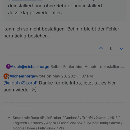
deinstalliert und ohne Reboot neu installiert.
Jetzt klappt wieder alles.
kann ich so nicht bestätigen. Bei mir bleibt der Fehler
hartnäckig bestehen.
0
Aiouh
@
michaelnorge
Selber Fehler hier, Adapter deinstalliert
A
und ohne Reboot neu installiert.
Michaelnorge
wrote on
May 28, 2021, 1:07 PM
M
Jetzt klappt wieder alles.
last edited by
Offline
@
aiouh
@
LarsF
Danke für die Infos, jetzt tut es hier
auch wieder :-)
–---------------------------------------------------------------------
-----------------
Smart mit: Rasp 4B / ioBroker / Conbee2 / Trådfri / Xiaomi / HUE /
Logitech Harmony / Aqara / Easee Wallbox / Hyundai Ioniq / Alexa /
Google Home / Fully Kiosk / VIS