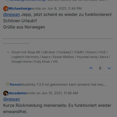
wird beim Neuinstallation aktualisiert.
Michaelnorge
wrote on
Jun 9, 2021, 2:44 PM
M
Bin im Familienurlaub kann erst in 2 Wochen testen;)
last edited by
Offline
@
newan
Jepp, jetzt scheint es wieder zu funktionieren!
Schönen Urlaub!!
Grüße aus Norwegen
–---------------------------------------------------------------------
-----------------
Smart mit: Rasp 4B / ioBroker / Conbee2 / Trådfri / Xiaomi / HUE /
Logitech Harmony / Aqara / Easee Wallbox / Hyundai Ioniq / Alexa /
Google Home / Fully Kiosk / VIS
0
Newan
bluelinky 7.3.0 ist gekommen kann jemand mal neu
installieren und testen obs wieder geht?
docadams
wrote on
Jun 10, 2021, 11:38 AM
last edited by
Offline
@
newan
Kurze Rückmeldung meinerseits: Es funktioniert wieder
einwandfrei.