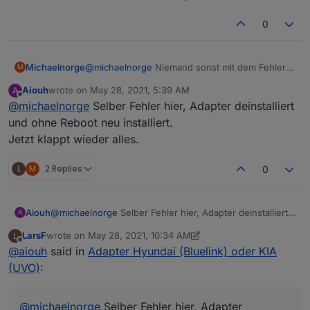
0
Michaelnorge
@
michaelnorge
Niemand sonst mit dem Fehler?
M
Der Adapter läuft bei Euch?
Aiouh
wrote on
May 28, 2021, 5:39 AM
A
last edited by
Offline
@
michaelnorge
Selber Fehler hier, Adapter deinstalliert
und ohne Reboot neu installiert.
Jetzt klappt wieder alles.
L
M
2 Replies
0
Aiouh
@
michaelnorge
Selber Fehler hier, Adapter deinstalliert
A
und ohne Reboot neu installiert.
LarsF
wrote on
May 28, 2021, 10:34 AM
L
Jetzt klappt wieder alles.
last edited by LarsF
May 28, 2021, 12:35 PM
Offline
@
aiouh
said in
Adapter Hyundai (Bluelink) oder KIA
(UVO)
:
@
michaelnorge
Selber Fehler hier, Adapter