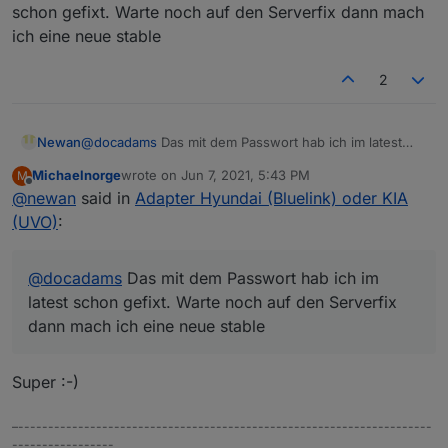
Was als Punkte dargestellt wird ist die PIN, die man
Seit dem 3.6.20 werden die Daten nicht mehr
Error

schon gefixt. Warte noch auf den Serverfix dann mach
braucht, wenn man mit der Handy-App etwas
aktualisiert.
ich eine neue stable
Obwohl ich bei meinen Zugangsdaten nichts
machen will.
Im Log steht:
verändert habe und die Handy-App weiterhin
2
funktioniert...
Schöne Woche
DocAdams
Newan
@
docadams
Das mit dem Passwort hab ich im latest
schon gefixt. Warte noch auf den Serverfix dann mach
Michaelnorge
wrote on
Jun 7, 2021, 5:43 PM
M
ich eine neue stable
last edited by
Offline
@
newan
said in
Adapter Hyundai (Bluelink) oder KIA
(UVO)
:
@
docadams
Das mit dem Passwort hab ich im
latest schon gefixt. Warte noch auf den Serverfix
dann mach ich eine neue stable
Super :-)
–---------------------------------------------------------------------
-----------------