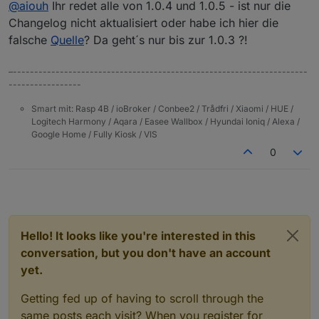
@
aiouh
Ihr redet alle von 1.0.4 und 1.0.5 - ist nur die
Changelog nicht aktualisiert oder habe ich hier die
falsche
Quelle
? Da geht´s nur bis zur 1.0.3 ?!
–---------------------------------------------------------------------
-----------------
Smart mit: Rasp 4B / ioBroker / Conbee2 / Trådfri / Xiaomi / HUE /
Logitech Harmony / Aqara / Easee Wallbox / Hyundai Ioniq / Alexa /
Google Home / Fully Kiosk / VIS
0
Hello! It looks like you're interested in this
conversation, but you don't have an account
yet.
Getting fed up of having to scroll through the
same posts each visit? When you register for