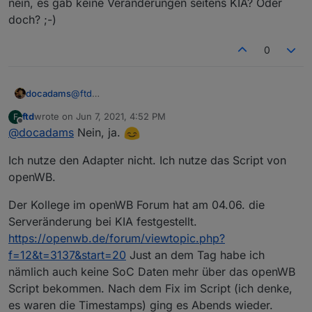
nein, es gab keine Veränderungen seitens KIA? Oder
doch? ;-)
0
docadams
@
ftd
Hm, war ein langer Tag...
ftd
wrote on
Jun 7, 2021, 4:52 PM
F
Also ja, bei dir funktioniert es noch und
last edited by
Offline
@
docadams
Nein, ja.
nein, es gab keine Veränderungen seitens KIA?
Oder doch? ;-)
Ich nutze den Adapter nicht. Ich nutze das Script von
openWB.
Der Kollege im openWB Forum hat am 04.06. die
Serveränderung bei KIA festgestellt.
https://openwb.de/forum/viewtopic.php?
f=12&t=3137&start=20
Just an dem Tag habe ich
nämlich auch keine SoC Daten mehr über das openWB
Script bekommen. Nach dem Fix im Script (ich denke,
es waren die Timestamps) ging es Abends wieder.