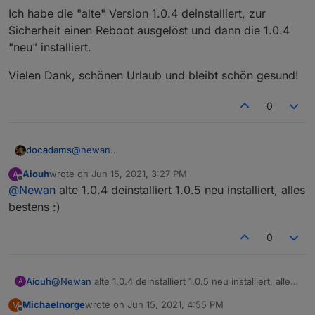
Ich habe die "alte" Version 1.0.4 deinstalliert, zur
Sicherheit einen Reboot ausgelöst und dann die 1.0.4
"neu" installiert.
Vielen Dank, schönen Urlaub und bleibt schön gesund!
0
@
newan
docadams
Kurze Rückmeldung meinerseits: Es funktioniert
Aiouh
wrote on
Jun 15, 2021, 3:27 PM
A
wieder einwandfrei.
Ich habe die "alte" Version 1.0.4 deinstalliert, zur
last edited by
Offline
@
Newan
alte 1.0.4 deinstalliert 1.0.5 neu installiert, alles
Sicherheit einen Reboot ausgelöst und dann die
1.0.4 "neu" installiert.
Vielen Dank, schönen Urlaub und bleibt schön
bestens :)
gesund!
0
Aiouh
@
Newan
alte 1.0.4 deinstalliert 1.0.5 neu installiert, alles
A
bestens :)
Michaelnorge
wrote on
Jun 15, 2021, 4:55 PM
M
last edited by
Offline