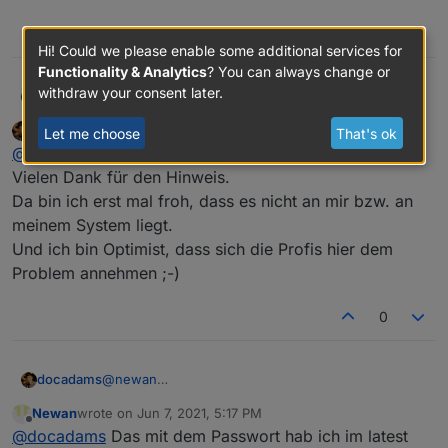
0
Hi! Could we please enable some additional services for
Functionality & Analytics
? You can always change or
withdraw your consent later.
@
docadams
Nein, ja.
ftd
F
docadams
wrote on
Jun 7, 2021, 5:04 PM
Let me choose
That's ok
Ich nutze den Adapter nicht. Ich nutze das Script von
last edited by
Offline
@
ftd
openWB.
Vielen Dank für den Hinweis.
Der Kollege im openWB Forum hat am 04.06. die
Serveränderung bei KIA festgestellt.
Da bin ich erst mal froh, dass es nicht an mir bzw. an
https://openwb.de/forum/viewtopic.php?
meinem System liegt.
f=12&t=3137&start=20
Just an dem Tag habe ich nämlich
Und ich bin Optimist, dass sich die Profis hier dem
auch keine SoC Daten mehr über das openWB Script
bekommen. Nach dem Fix im Script (ich denke, es waren
Problem annehmen ;-)
die Timestamps) ging es Abends wieder.
0
@
newan
docadams
Das Passwort steht tatsächlich auf der
Newan
wrote on
Jun 7, 2021, 5:17 PM
Konfigurationsseite im Klartext. Auch wenn man die
Aber eigentlich bin ich wegen was Anderem hier.
last edited by
Offline
@
docadams
Das mit dem Passwort hab ich im latest
Seite schließt und wieder öffnet.
Funktioniert das Modul bei euch noch?