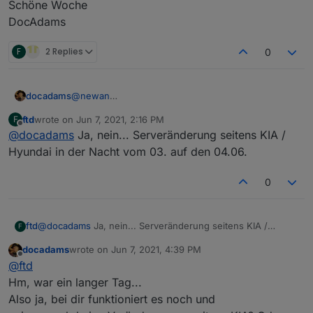
Schöne Woche
DocAdams
F
2 Replies
0
@
newan
docadams
Das Passwort steht tatsächlich auf der
ftd
wrote on
Jun 7, 2021, 2:16 PM
F
Konfigurationsseite im Klartext. Auch wenn man die
Aber eigentlich bin ich wegen was Anderem hier.
last edited by
Offline
@
docadams
Ja, nein... Serveränderung seitens KIA /
Seite schließt und wieder öffnet.
Funktioniert das Modul bei euch noch?
Was als Punkte dargestellt wird ist die PIN, die man
Seit dem 3.6.20 werden die Daten nicht mehr
Error

Hyundai in der Nacht vom 03. auf den 04.06.
braucht, wenn man mit der Handy-App etwas
aktualisiert.
Obwohl ich bei meinen Zugangsdaten nichts
machen will.
Im Log steht:
0
verändert habe und die Handy-App weiterhin
funktioniert...
Schöne Woche
DocAdams
ftd
@
docadams
Ja, nein... Serveränderung seitens KIA /
F
Hyundai in der Nacht vom 03. auf den 04.06.
docadams
wrote on
Jun 7, 2021, 4:39 PM
last edited by
Offline
@
ftd
Hm, war ein langer Tag...
Also ja, bei dir funktioniert es noch und