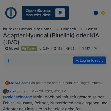
Skip to content
ioBroker Community Home
Deutsch
Tester
Adapter Hyundai (Bluelink) oder KIA
(UVO)
Moved
Tester
2.5k
161
1.2m
147
Log in to reply
Ich bekomme seit nunmehr drei Tagen immer
Michaelnorge
M
wieder diese Fehlermeldung:
LarsF
wrote on
May 28, 2021, 4:10 AM
L
last edited by
Offline
@
michaelnorge
Moin, doch bei mir seit gestern selber
Der Adapter gibt keine Daten mehr aus.
Fehler. Neustart, Reboot, Nutzerdaten neu eingeben und
Neustart/Boot hat nichts gebracht.
Adapter neu installieren hat nicht geholfen.
Noch jemand mit diesem Problem?