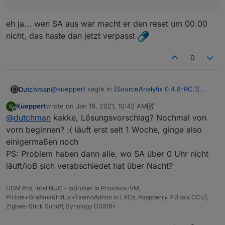
eh ja... wen SA aus war macht er den reset um 00.00
nicht, das haste dan jetzt verpasst
0
@
kueppert
sagte in
[SourceAnalytix 0.4.8-RC.1]
Dutchman
Stable version announcement
:
Kueppert
wrote on
Jan 18, 2021, 10:42 AM
K
last edited by Kueppert
Jan 18, 2021, 11:42 AM
Offline
@
dutchman
kakke, Lösungsvorschlag? Nochmal von
Und nein, hab jetzt immer noch bei aktueller
Woche für die Tage MI-FR Alt-Daten drin
vorn beginnen? :( läuft erst seit 1 Woche, ginge also
eh ja... wen SA aus war macht er den reset um
einigermaßen noch
00.00 nicht, das haste dan jetzt verpasst
PS: Problem haben dann alle, wo SA über 0 Uhr nicht
läuft/ioB sich verabschiedet hat über Nacht?
UDM Pro, Intel NUC - ioBroker in Proxmox-VM,
PiHole+Grafana&Influx+TasmoAdmin in LXCs, Raspberry Pi3 (als CCU),
Zigbee-Stick Sonoff, Synology DS918+