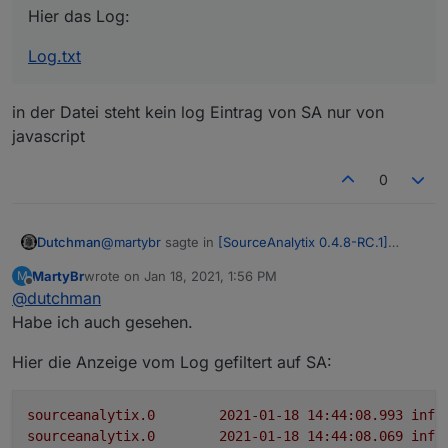
Hier das Log:
Log.txt
in der Datei steht kein log Eintrag von SA nur von
javascript
0
@
martybr
sagte in
[SourceAnalytix 0.4.8-RC.1]
Dutchman
Stable version announcement
:
MartyBr
wrote on
Jan 18, 2021, 1:56 PM
M
last edited by
Offline
@
dutchman
@
dutchman
Das Log wird mit Meldungen geflutet, ich habe
Habe ich auch gesehen.
in der Datei steht kein log Eintrag von SA nur von
SA gestoppt.
javascript
Hier die Anzeige vom Log gefiltert auf SA:
Hier das Log:
Log.txt
sourceanalytix.0
2021-01-18 14:44:08.993	
info
sourceanalytix.0
2021-01-18 14:44:08.069	
info