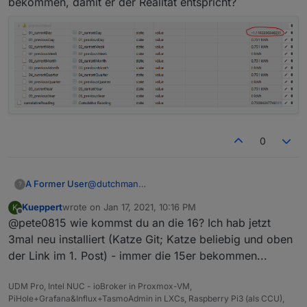
bekommen, damit er der Realität entspricht?
(Dutchman) Bugfix : Incorrect initialisation for
Watt values with 0 input
(Dutchman) Bugfix : Only create cumulatedXXX
in year statistics if activated
(Dutchman) implement category cumulative
values under year statistics
0
@
dutchman
A Former User
?
Danke Update über die Katze auf alpha 16 ist
Kueppert
wrote on
Jan 17, 2021, 10:16 PM
K
installiert.
Was kann ich nun tun um den Wert für heute
last edited by
Offline
@pete0815 wie kommst du an die 16? Ich hab jetzt
auf 0 zu bekommen, damit er der Realität
entspricht?
3mal neu installiert (Katze Git; Katze beliebig und oben
der Link im 1. Post) - immer die 15er bekommen...
UDM Pro, Intel NUC - ioBroker in Proxmox-VM,
PiHole+Grafana&Influx+TasmoAdmin in LXCs, Raspberry Pi3 (als CCU),