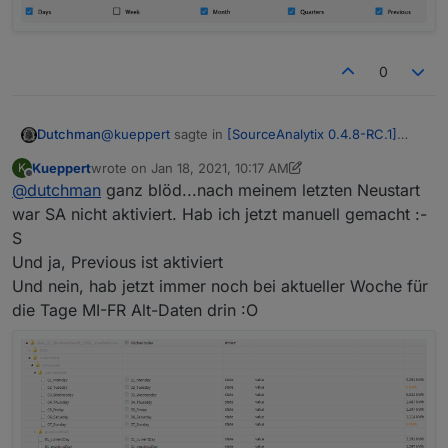
0
@
kueppert
sagte in
[SourceAnalytix 0.4.8-RC.1]
Dutchman
Stable version announcement
:
Kueppert
wrote on
Jan 18, 2021, 10:17 AM
K
last edited by Kueppert
Jan 18, 2021, 11:24 AM
Offline
@
dutchman
ganz blöd...nach meinem letzten Neustart
Dutchman kurze Frage: sollte hier nicht alles
auf 0,00 stehen? Haben doch Montag?
war SA nicht aktiviert. Hab ich jetzt manuell gemacht :-
hast du previous aktiviert ?
S
Und ja, Previous ist aktiviert
Und nein, hab jetzt immer noch bei aktueller Woche für
die Tage MI-FR Alt-Daten drin :O