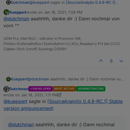
@
kueppert
sagte in
[SourceAnalytix 0.4.8-RC.1]
Dutchman
Stable version announcement
:
Kueppert
wrote on
Jan 18, 2021, 1:09 PM
K
last edited by
Offline
@
dutchman
aaahhhh, danke dir :) Dann nochmal von
rein muss? Da muss doch für mein Verständnis
die Zahl rein, die absolut bis dahin gezählt
vorn ^^
cumaltieveReading >= startDay>= startWeek >=
wurde?
StartMonth >= startQuarter >= startYear
UDM Pro, Intel NUC - ioBroker in Proxmox-VM,
in deinem beispiel :
PiHole+Grafana&Influx+TasmoAdmin in LXCs, Raspberry Pi3 (als CCU),
Zigbee-Stick Sonoff, Synology DS918+
cumulativeReading : 2.044 kWh
DayStart : 2.044 (cum) - 0.901 (verbrauch heute) =
0
cum am Anfang des Tages (also dein start wert)
Kueppert
@
dutchman
aaahhhh, danke dir :) Dann nochmal von
K
vorn ^^
Dutchman
DEVELOPER
MOST ACTIVE
ADMINISTRATORS
Offline
wrote on
Jan 18, 2021, 1:11 PM
last edited by Dutchman
Jan 18, 2021, 2:12 PM
@
kueppert
sagte in
[SourceAnalytix 0.4.8-RC.1] Stable
version announcement
:
@
dutchman
aaahhhh, danke dir :) Dann nochmal