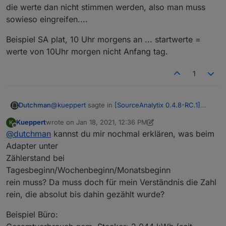
die werte dan nicht stimmen werden, also man muss
sowieso eingreifen....
Beispiel SA plat, 10 Uhr morgens an ... startwerte =
werte von 10Uhr morgen nicht Anfang tag.
1
@
kueppert
sagte in
[SourceAnalytix 0.4.8-RC.1]
Dutchman
Stable version announcement
:
Kueppert
wrote on
Jan 18, 2021, 12:36 PM
K
last edited by Kueppert
Jan 18, 2021, 1:37 PM
Offline
@
dutchman
kannst du mir nochmal erklären, was beim
PS: Problem haben dann alle, wo SA über 0
Uhr nicht läuft/ioB sich verabschiedet hat über
Adapter unter
ja ... 00.00 ist der reset des Tages, da kommen die
Nacht?
Zählerstand bei
logiken .....
Tagesbeginn/Wochenbeginn/Monatsbeginn
Ich koennte in einer späteren version mal schauen
SA automatisch dan rennen lassen ist bissl sinnlos
das zu optimieren, ist aber kacke den wen dein
da die werte dan nicht stimmen werden, also man
rein muss? Da muss doch für mein Verständnis die Zahl
system platt ist musst du sowieso eingreifen.
muss sowieso eingreifen....
Beispiel SA plat, 10 Uhr morgens an ... startwerte =
rein, die absolut bis dahin gezählt wurde?
werte von 10Uhr morgen nicht Anfang tag.
Beispiel Büro: