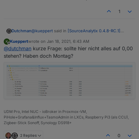
1
@
kueppert
said in
[SourceAnalytix 0.4.8-RC.1]
Dutchman
Stable version announcement
:
Kueppert
wrote on
Jan 18, 2021, 6:43 AM
K
last edited by
Offline
@
dutchman
kurze Frage: sollte hier nicht alles auf 0,00
@pete0815 wie kommst du an die 16? Ich hab
jetzt 3mal neu installiert (Katze Git; Katze
stehen? Haben doch Montag?
warten auf die 17 :)
, habe da noch eine kleine
beliebig und oben der Link im 1. Post) - immer
Unregelmäßigkeiten bemerkt n bestimmten
die 15er bekommen...
Situationen die möchten ich erst ausschließen :)
UDM Pro, Intel NUC - ioBroker in Proxmox-VM,
PiHole+Grafana&Influx+TasmoAdmin in LXCs, Raspberry Pi3 (als CCU),
Zigbee-Stick Sonoff, Synology DS918+
2 Replies
0