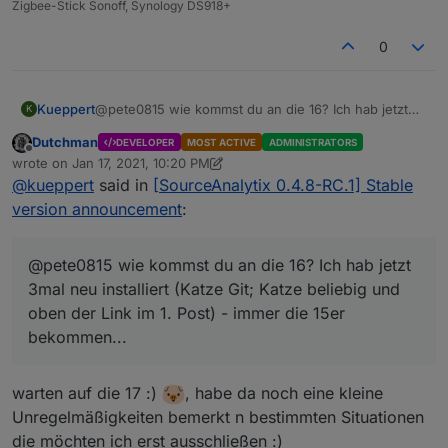
Zigbee-Stick Sonoff, Synology DS918+
0
Kueppert
@pete0815 wie kommst du an die 16? Ich hab jetzt
K
3mal neu installiert (Katze Git; Katze beliebig und
Dutchman
DEVELOPER
MOST ACTIVE
ADMINISTRATORS
oben der Link im 1. Post) - immer die 15er
Offline
wrote on
Jan 17, 2021, 10:20 PM
bekommen...
last edited by Dutchman
Jan 17, 2021, 11:34 PM
@
kueppert
said in
[SourceAnalytix 0.4.8-RC.1] Stable
version announcement
:
@pete0815 wie kommst du an die 16? Ich hab jetzt
3mal neu installiert (Katze Git; Katze beliebig und
oben der Link im 1. Post) - immer die 15er
bekommen...
warten auf die 17 :)
, habe da noch eine kleine
Unregelmäßigkeiten bemerkt n bestimmten Situationen
die möchten ich erst ausschließen :)