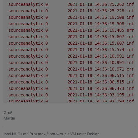
sourceanalytix.0	2021-01-18 14:36:25.262	info	(22152) Initialization (12 of 12) finished for : alias.0.Verbrauch.Strom.HWR.Trockner-ENERGY-COUNTER

sourceanalytix.0	2021-01-18 14:36:25.228	info	(22152) Initiating alias.0.Verbrauch.Strom.HWR.Trockner-ENERGY-COUNTER for the first time in SourceAnalytix

sourceanalytix.0	2021-01-18 14:36:19.508	info	(22152) Initialising (12 of 12) state alias.0.Verbrauch.Strom.HWR.Trockner-ENERGY-COUNTER

sourceanalytix.0	2021-01-18 14:36:19.508	info	(22152) Initialization (11 of 12) finished for : alias.0.Verbrauch.Strom.HWR.Trockner-POWER

sourceanalytix.0
2021-01-18 14:36:15.607	
info
sourceanalytix.0
2021-01-18 14:36:15.607	
info
sourceanalytix.0
2021-01-18 14:36:15.574	
info
sourceanalytix.0
2021-01-18 14:36:10.991	
info
sourceanalytix.0
2021-01-18 14:36:10.991	
info
sourceanalytix.0
2021-01-18 14:36:10.971	
erro
sourceanalytix.0
2021-01-18 14:36:06.515	
info
sourceanalytix.0
2021-01-18 14:36:06.515	
info
sourceanalytix.0
2021-01-18 14:36:06.473	
info
sourceanalytix.0
2021-01-18 14:36:03.195	
info
sourceanalytix.0
2021-01-18 14:36:03.194	
info
sourceanalytix.0
2021-01-18 14:36:03.174	
erro
Gruß
sourceanalytix.0	2021-01-18 14:35:58.619	info	(22152) Initialising (7 of 12) state alias.0.Verbrauch.Strom.Wohnzimmer.Shelly-Plug-4-Power

Martin
sourceanalytix.0	2021-01-18 14:35:58.619	info	(22152) Initialization (6 of 12) finished for : alias.0.Verbrauch.Strom.Wohnzimmer.Shelly-Plug-3-Power

sourceanalytix.0
2021-01-18 14:35:55.228	
info
Intel NUCs mit Proxmox / Iobroker als VM unter Debian