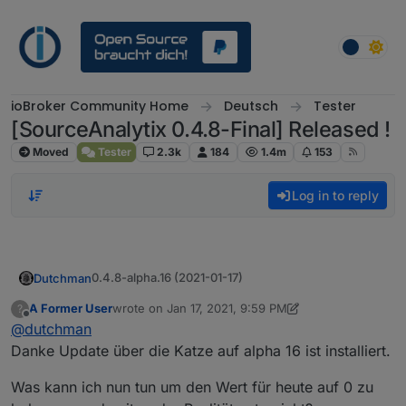
Skip to content
ioBroker Community Home
Deutsch
Tester
[SourceAnalytix 0.4.8-Final] Released !
Moved
Tester
2.3k
184
1.4m
153
Log in to reply
0.4.8-alpha.16 (2021-01-17)
Dutchman
(Dutchman) Bugfix : Formatting of news
A Former User
wrote on
Jan 17, 2021, 9:59 PM
?
last edited by A Former User
Jan 17, 2021, 11:08 PM
(Dutchman) Bugfix : delete states in create
Offline
@
dutchman
function
Danke Update über die Katze auf alpha 16 ist installiert.
(Dutchman) Bugfix : Incorrect initialisation fo
states
Was kann ich nun tun um den Wert für heute auf 0 zu
(Dutchman) Bugfix : Avoid NULL & 0 values at
night reset