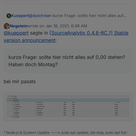
Kueppert
@
dutchman
kurze Frage: sollte hier nicht alles auf
K
0,00 stehen? Haben doch Montag?
Negalein
wrote on
Jan 18, 2021, 6:49 AM
last edited by
Offline
@
kueppert
sagte in
[SourceAnalytix 0.4.8-RC.1] Stable
version announcement
:
kurze Frage: sollte hier nicht alles auf 0,00 stehen?
Haben doch Montag?
bei mir passts
° Node.js & System Update ---> sudo apt update, iob stop, sudo apt full-