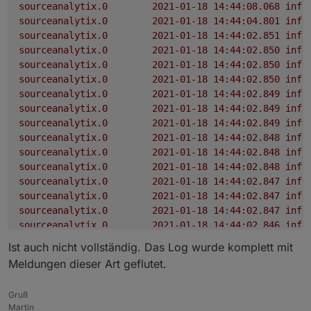
sourceanalytix.0
2021-01-18 14:44:08.068	
info
sourceanalytix.0
2021-01-18 14:44:04.801	
info
sourceanalytix.0
2021-01-18 14:44:02.851	
info
sourceanalytix.0
2021-01-18 14:44:02.850	
info
sourceanalytix.0
2021-01-18 14:44:02.850	
info
sourceanalytix.0
2021-01-18 14:44:02.850	
info
sourceanalytix.0
2021-01-18 14:44:02.849	
info
sourceanalytix.0
2021-01-18 14:44:02.849	
info
sourceanalytix.0
2021-01-18 14:44:02.849	
info
sourceanalytix.0
2021-01-18 14:44:02.848	
info
sourceanalytix.0
2021-01-18 14:44:02.848	
info
sourceanalytix.0
2021-01-18 14:44:02.848	
info
sourceanalytix.0
2021-01-18 14:44:02.847	
info
sourceanalytix.0
2021-01-18 14:44:02.847	
info
sourceanalytix.0
2021-01-18 14:44:02.847	
info
sourceanalytix.0
2021-01-18 14:44:02.846	
info
sourceanalytix.0
2021-01-18 14:44:02.846	
info
Ist auch nicht vollständig. Das Log wurde komplett mit
sourceanalytix.0
2021-01-18 14:44:02.845	
info
Meldungen dieser Art geflutet.
sourceanalytix.0
2021-01-18 14:44:02.845	
info
sourceanalytix.0
2021-01-18 14:44:02.845	
info
Gruß
sourceanalytix.0
2021-01-18 14:44:02.844	
info
Martin