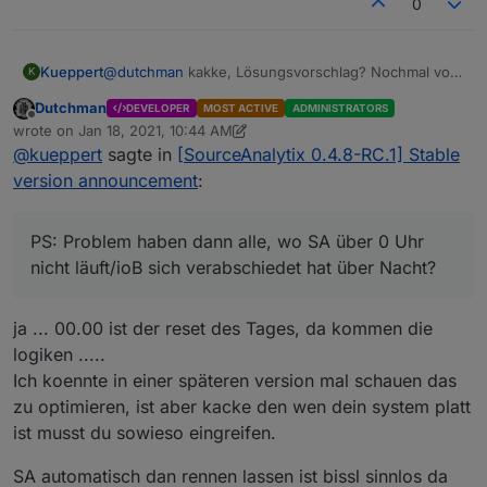
0
Kueppert
@
dutchman
kakke, Lösungsvorschlag? Nochmal von
K
vorn beginnen? :( läuft erst seit 1 Woche, ginge also
Dutchman
DEVELOPER
MOST ACTIVE
ADMINISTRATORS
einigermaßen noch
Offline
wrote on
Jan 18, 2021, 10:44 AM
PS: Problem haben dann alle, wo SA über 0 Uhr nicht
last edited by Dutchman
Jan 18, 2021, 11:45 AM
@
kueppert
sagte in
[SourceAnalytix 0.4.8-RC.1] Stable
läuft/ioB sich verabschiedet hat über Nacht?
version announcement
:
PS: Problem haben dann alle, wo SA über 0 Uhr
nicht läuft/ioB sich verabschiedet hat über Nacht?
ja ... 00.00 ist der reset des Tages, da kommen die
logiken .....
Ich koennte in einer späteren version mal schauen das
zu optimieren, ist aber kacke den wen dein system platt
ist musst du sowieso eingreifen.
SA automatisch dan rennen lassen ist bissl sinnlos da