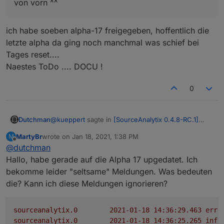
von vorn ^^
ich habe soeben alpha-17 freigegeben, hoffentlich die
letzte alpha da ging noch manchmal was schief bei
Tages reset....
Naestes ToDo .... DOCU !
0
@
kueppert
sagte in
[SourceAnalytix 0.4.8-RC.1]
Dutchman
Stable version announcement
:
MartyBr
wrote on
Jan 18, 2021, 1:38 PM
M
last edited by
Offline
@
dutchman
@
dutchman
aaahhhh, danke dir :) Dann
nochmal von vorn ^^
Hallo, habe gerade auf die Alpha 17 upgedatet. Ich
ich habe soeben alpha-17 freigegeben, hoffentlich
bekomme leider "seltsame" Meldungen. Was bedeuten
die letzte alpha da ging noch manchmal was schief
die? Kann ich diese Meldungen ignorieren?
bei Tages reset....
Naestes ToDo .... DOCU !
sourceanalytix.0
2021-01-18 14:36:29.463	
erro
sourceanalytix.0	2021-01-18 14:36:25.265	info	(22152) SourceAnalytix initialisation finalized, will handle calculations ... for 12 states
