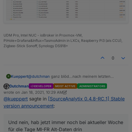
UDM Pro, Intel NUC - ioBroker in Proxmox-VM,
PiHole+Grafana&Influx+TasmoAdmin in LXCs, Raspberry Pi3 (als CCU),
Zigbee-Stick Sonoff, Synology DS918+
0
Kueppert
@
dutchman
ganz blöd...nach meinem letzten
K
Neustart war SA nicht aktiviert. Hab ich jetzt manuell
Dutchman
DEVELOPER
MOST ACTIVE
ADMINISTRATORS
gemacht :-S
Offline
wrote on
Jan 18, 2021, 10:29 AM
Und ja, Previous ist aktiviert
last edited by Dutchman
Jan 18, 2021, 11:29 AM
@
kueppert
sagte in
[SourceAnalytix 0.4.8-RC.1] Stable
Und nein, hab jetzt immer noch bei aktueller Woche
für die Tage MI-FR Alt-Daten drin :O
version announcement
:
Und nein, hab jetzt immer noch bei aktueller Woche
für die Tage MI-FR Alt-Daten drin