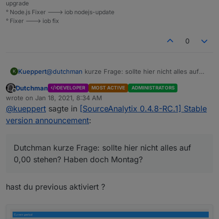
upgrade
° Node.js Fixer ---> iob nodejs-update
° Fixer ---> iob fix
0
Kueppert
@
dutchman
kurze Frage: sollte hier nicht alles auf
K
0,00 stehen? Haben doch Montag?
Dutchman
DEVELOPER
MOST ACTIVE
ADMINISTRATORS
Offline
wrote on
Jan 18, 2021, 8:34 AM
last edited by
@
kueppert
sagte in
[SourceAnalytix 0.4.8-RC.1] Stable
version announcement
:
Dutchman kurze Frage: sollte hier nicht alles auf
0,00 stehen? Haben doch Montag?
hast du previous aktiviert ?