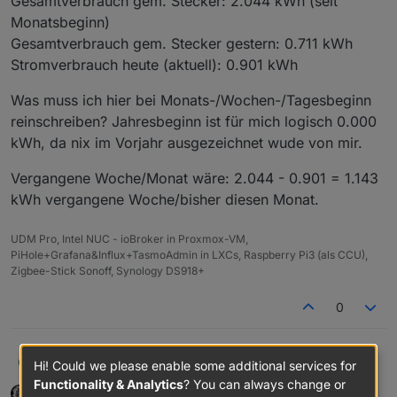
Gesamtverbrauch gem. Stecker: 2.044 kWh (seit
Monatsbeginn)
Gesamtverbrauch gem. Stecker gestern: 0.711 kWh
Stromverbrauch heute (aktuell): 0.901 kWh
Was muss ich hier bei Monats-/Wochen-/Tagesbeginn
reinschreiben? Jahresbeginn ist für mich logisch 0.000
kWh, da nix im Vorjahr ausgezeichnet wude von mir.
Vergangene Woche/Monat wäre: 2.044 - 0.901 = 1.143
kWh vergangene Woche/bisher diesen Monat.
UDM Pro, Intel NUC - ioBroker in Proxmox-VM,
PiHole+Grafana&Influx+TasmoAdmin in LXCs, Raspberry Pi3 (als CCU),
Zigbee-Stick Sonoff, Synology DS918+
0
@
dutchman
kannst du mir nochmal erklären, was
Kueppert
K
Hi! Could we please enable some additional services for
beim Adapter unter
Functionality & Analytics
? You can always change or
Dutchman
DEVELOPER
MOST ACTIVE
ADMINISTRATORS
Zählerstand bei
Beispiel Büro: