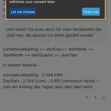
withdraw your consent later.
Offline
wrote on
Jan 18, 2021, 1:06 PM
Tagesbeginn/Wochenbeginn/Monatsbeginn
Gesamtverbrauch gem. Stecker: 2.044 kWh (seit
last edited by
@
kueppert
sagte in
[SourceAnalytix 0.4.8-RC.1] Stable
rein muss? Da muss doch für mein Verständnis die
Monatsbeginn)
Was muss ich hier bei
Let me choose
That's ok
Zahl rein, die absolut bis dahin gezählt wurde?
Gesamtverbrauch gem. Stecker gestern: 0.711 kWh
Monats-/Wochen-/Tagesbeginn reinschreiben?
version announcement
:
Stromverbrauch heute (aktuell): 0.901 kWh
Jahresbeginn ist für mich logisch 0.000 kWh, da nix
Vergangene Woche/Monat wäre: 2.044 - 0.901 =
im Vorjahr ausgezeichnet wude von mir.
1.143 kWh vergangene Woche/bisher diesen Monat.
rein muss? Da muss doch für mein Verständnis die
Zahl rein, die absolut bis dahin gezählt wurde?
cumaltieveReading >= startDay>= startWeek >=
StartMonth >= startQuarter >= startYear
in deinem beispiel :
cumulativeReading : 2.044 kWh
DayStart : 2.044 (cum) - 0.901 (verbrauch heute) =
cum am Anfang des Tages (also dein start wert)
1