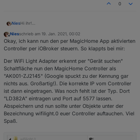
0
Hi ihr!
Nies
Ich habe jetzt leider das 2. Mal Pech gehabt und bei
Nies
schrieb am
19. Jan. 2021, 00:02
meiner Bestellung die MagicHome RGB Controller ohne
EDIT: Ich habe soeben auf Github einige Projekte
zuletzt editiert von
Offline
Okay, ich kann nun den per MagicHome App aktivierten
ESP sondern mit neuem BL602 Chipsatz erhalten. Da es
gefunden, den Controller ohne App anzusteuern. Sofern
derzeit keinen Weg gibt diese Dinger zu flashen Frage ich
ich den WiFi Light Adapter nicht ans Laufen bekomme,
Wie dem auch sei. Die Kommunikation zur China-Cloud
Controller per iOBroker steuern. So klappts bei mir:
mich, ob ihr einen anderen Weg kennt, die Controller in
wird es sicher möglich sein die iOBroker Anbindung mit
werde ich ohne Flashen von Tasmota wohl nicht los. ;(
iOBroker einzubinden?
einem der Github-Projekte zu realisieren.
Der WiFi Light Adapter erkennt per "Gerät suchen"
Vor ein paar Wochen versuchte ich bereits solch einen
Schaltfläche nun den MagicHome Controller als
MagicHome Controller mit BL602 Chipsatz mit dem WiFi
"AK001-ZJ2145" (Google spuckt zu der Kennung gar
Light Adapter einzubinden. Ohne Erfolg - vielleicht
aufgrund der neuen Revision der Hardware. Wenn
nichts aus. Großartig!). Die korrekte IP vom Controller
jemand hier Tipps zur Konfiguration hat - immer her
ist dann eingetragen. Was noch fehlt ist der Typ. Dort
damit.
"LD382A" eintragen und Port auf 5577 lassen.
Abspeichern und nun sollte unter Objekte unter der
Bezeichnung wifilight.0 euer Controller auftauchen. Viel
Spaß.