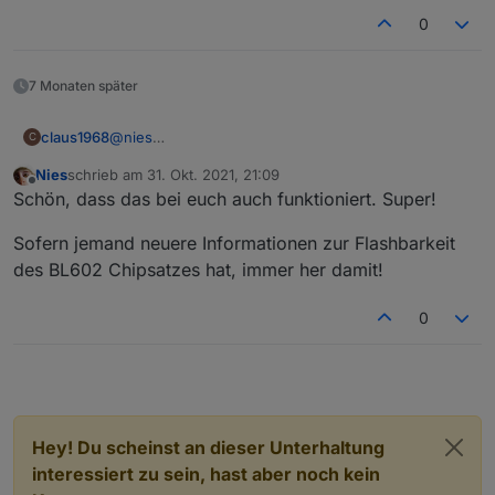
0
7 Monaten später
claus1968
@
nies
C
Super! Vielen Dank. Dachte schon, ich müsste
Nies
schrieb am
31. Okt. 2021, 21:09
meine 3 Controller entsorgen. Hat prima geklappt...
zuletzt editiert von
Offline
Schön, dass das bei euch auch funktioniert. Super!
Sofern jemand neuere Informationen zur Flashbarkeit
des BL602 Chipsatzes hat, immer her damit!
0
Auf ali gibt es nun die ersten BL602 Development Boards.
Na mal schauen...;)
Hey! Du scheinst an dieser Unterhaltung
interessiert zu sein, hast aber noch kein