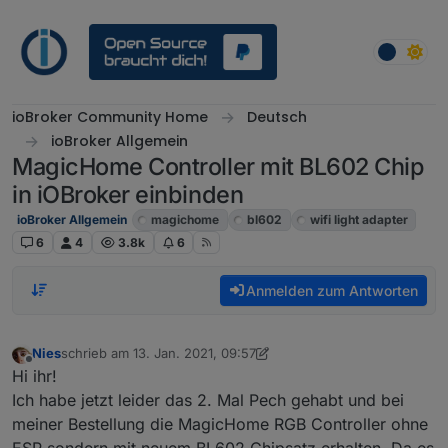
Weiter zum Inhalt
ioBroker Community Home
Deutsch
ioBroker Allgemein
MagicHome Controller mit BL602 Chip
in iOBroker einbinden
ioBroker Allgemein
magichome
bl602
wifi light adapter
6
4
3.8k
6
Anmelden zum Antworten
Nies
schrieb am
13. Jan. 2021, 09:57
zuletzt editiert von Nies
Offline
Hi ihr!
Ich habe jetzt leider das 2. Mal Pech gehabt und bei
meiner Bestellung die MagicHome RGB Controller ohne