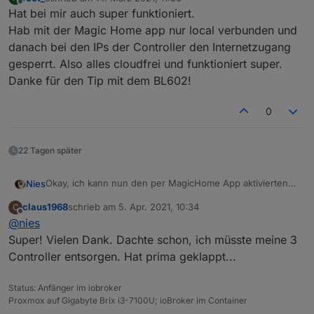
zuletzt editiert von
Offline
Hat bei mir auch super funktioniert.
Hab mit der Magic Home app nur local verbunden und
danach bei den IPs der Controller den Internetzugang
gesperrt. Also alles cloudfrei und funktioniert super.
Danke für den Tip mit dem BL602!
0
22 Tagen später
Auf ali gibt es nun die ersten BL602 Development Boards.
Na mal schauen...;)
Okay, ich kann nun den per MagicHome App aktivierten
Nies
Controller per iOBroker steuern. So klappts bei mir:
claus1968
schrieb am
5. Apr. 2021, 10:34
C
Der WiFi Light Adapter erkennt per "Gerät suchen"
zuletzt editiert von
Offline
@
nies
Schaltfläche nun den MagicHome Controller als "AK001-
ZJ2145" (Google spuckt zu der Kennung gar nichts aus.
Super! Vielen Dank. Dachte schon, ich müsste meine 3
Großartig!). Die korrekte IP vom Controller ist dann
Controller entsorgen. Hat prima geklappt...
eingetragen. Was noch fehlt ist der Typ. Dort "LD382A"
eintragen und Port auf 5577 lassen. Abspeichern und nun
Status: Anfänger im iobroker
sollte unter Objekte unter der Bezeichnung wifilight.0
Proxmox auf Gigabyte Brix i3-7100U; ioBroker im Container
euer Controller auftauchen. Viel Spaß.