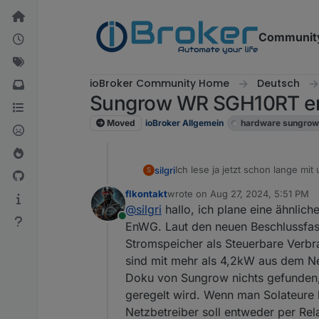
Skip to content
Communit
ioBroker Community Home
Deutsch
Sungrow WR SGH10RT er
Moved
ioBroker Allgemein
hardware sungrow
Ich lese ja jetzt schon lange m
silgri
S
DTSU666-20 nicht mit dem SH ve
flkontakt
wrote on
Aug 27, 2024, 5:51 PM
versucht, klappt irgendwie nicht
Also habe ich mir ein Blockly g
last edited by
@
silgri
hallo, ich plane eine ähnlic
Online
EMS Zwangsmodus (externe Steu
EnWG. Laut den neuen Beschlussfa
Netzbetreibers
Stromspeicher als Steuerbare Verbr
Das funktioniert wunderbar, und
sind mit mehr als 4,2kW aus dem Net
Verfügung stellen.
Doku von Sungrow nichts gefunden, 
Nun meine etwas OT Frage:
Was passiert bei Netzausfall. S
geregelt wird. Wenn man Solateure 
müßten dann automatisch deaktiv
Netzbetreiber soll entweder per Rel