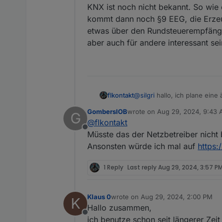
Wie schaltet der SH10RT wieder
KNX ist noch nicht bekannt. So wie
Netzspannung?
kommt dann noch §9 EEG, die Erzeu
Hat das schon jemand probiert, wi
etwas über den Rundsteuerempfänger
aber auch für andere interessant sei
flkontakt
@
silgri
hallo, ich plane ein
den neuen Beschlussfassung
GombersIOB
wrote on
Aug 29, 2024, 9:43
G
Verbrauchseinrichtung ange
last edited by
@
flkontakt
zu laden. Wie hast du dies 
Offline
Anlage auf den Steuerbefehl
Müsste das der Netzbetreiber nicht
die nur mit den Schultern. 
Ansonsten würde ich mal auf
https
per EEbus möglich sein, ob 
werden. Neben der Anforder
1 Reply
Last reply
Aug 29, 2024, 3:57 P
hier steht in der Doku zumi
Topic, deine Umsetzung könn
Klaus 0
wrote on
Aug 29, 2024, 2:00 PM
K
last edited by
Hallo zusammen,
Offline
ich benutze schon seit längerer Z