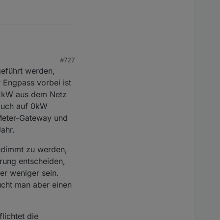
#727
r sinnvoll).
geführt werden,
nehmen möchte?
“ steht
nrichtungen
 Engpass vorbei ist
it verbundene
,2kW aus dem Netz
egister) oder einem
lligente Messsystem.
 bin mir nicht mal
 auch auf 0kW
 wird. Und alle
-Meter-Gateway und
te Messsystem denn
est für die Batterie
an bei einer Batterie
ahr.
n!
at und dann die
halte ich für äußerst
gedimmt zu werden,
rung entscheiden,
er weniger sein.
aucht man aber einen
lichtet die