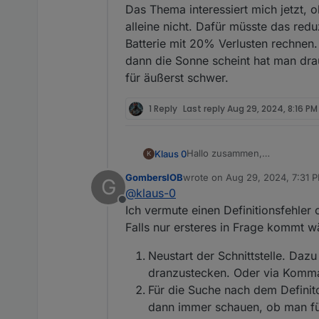
Das Thema interessiert mich jetzt, 
alleine nicht. Dafür müsste das redu
Batterie mit 20% Verlusten rechne
dann die Sonne scheint hat man dra
für äußerst schwer.
1 Reply
Last reply
Aug 29, 2024, 8:16 PM
Hallo zusammen,
Klaus 0
K
GombersIOB
wrote on
Aug 29, 2024, 7:31 
G
Seit ein paar Tagen bekomme 
modbus.0
last edited by
@
klaus-0
Habe schon alle Datenpunkte m
2024-08-29 15:50:40.883 info
Offline
Aber er liest immer nur die 4
modbus.0
Ich vermute einen Definitionsfehler
Hat evtl. jemand eine Lösung
2024-08-29 15:50:40.883 deb
Falls nur ersteres in Frage kommt 
Grüße Klaus
modbus.0
2024-08-29 15:50:39.882 debu
Neustart der Schnittstelle. Daz
modbus.0
dranzustecken. Oder via Komma
2024-08-29 15:50:39.882 debu
Für die Suche nach dem Definit
modbus.0
2024-08-29 15:50:39.882 deb
dann immer schauen, ob man fü
modbus.0