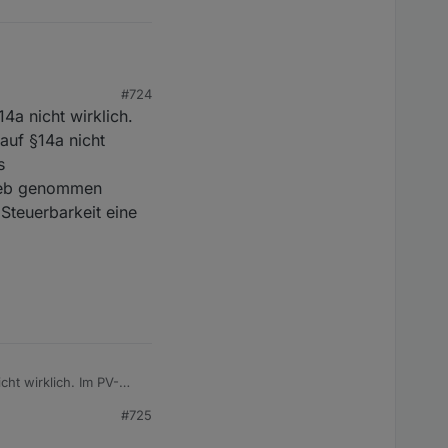
#724
ngrow mit!
4a nicht wirklich.
auf §14a nicht
s
rieb genommen
Steuerbarkeit eine
ht wirklich. Im PV-
t wirklich ein. Da die
#725
hersystem einsetzen.
n dort (theoretisch