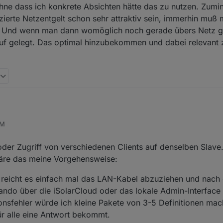
ohne dass ich konkrete Absichten hätte das zu nutzen. Zumind
zierte Netzentgelt schon sehr attraktiv sein, immerhin muß 
n. Und wenn man dann womöglich noch gerade übers Netz g
uf gelegt. Das optimal hinzubekommen und dabei relevant z
ich benutze schon seit längerer Zeit den Modbusadapter mit dem SungrowWechselrichter SH10.
PM
ich nur noch diese 4 Datenpunkte ausgelesen und den Rest nicht mehr
al gelöscht um zu schauen ob ein Registereintrag falsch ist oder so.
 Disconnected from slave 192.168.178.112
 Register aus und dann schließt er die Verbindung. Siehe unten das Proto
 oder Zugriff von verschiedenen Clients auf denselben Slave
?
ug Closing client on purpose.
wäre das meine Vorgehensweise:
g Cleaning up request fifo.
u reicht es einfach mal das LAN-Kabel abzuziehen und nach 
ndo über die iSolarCloud oder das lokale Admin-Interface
g Clearing timeout of the current request.
onsfehler würde ich kleine Pakete von 3-5 Definitionen mac
ug Socket closed with error
r alle eine Antwort bekommt.