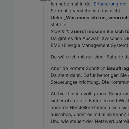
Offline
😉) umgesetzt sein. Man beko
Ich habe mal in der
Erläuterung der
So richtig verstehe ich das nicht.
Unter „
Was muss ich tun, wenn ich
steht in
Schritt 1:
Zuerst müssen Sie sich f
Da gibt es die Auswahl zwischen Di
EMS (Energie Management System)
Da wäre ich mit nur einer Batterie d
Aber da kommt Schritt 3:
Beauftra
Da steht dann: Dafür benötigen Sie 
Steuerungseinrichtung. Die Kommuni
Ab hier bin ich völlig raus. Sungrow
sicher ob für alle Batterien und W
anderen Hersteller stimmen sich sic
aussehen, damit es mit allen kann?
Und wie steuert der Netzwerkbetrei