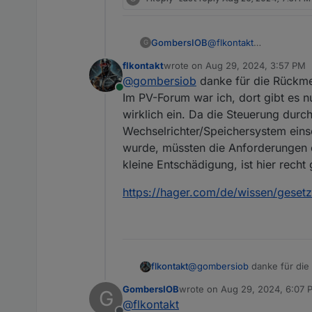
GombersIOB
@
flkontakt
G
Müsste das der Netzbet
flkontakt
wrote on
Aug 29, 2024, 3:57 PM
Ansonsten würde ich m
last edited by
@
gombersiob
danke für die Rückmel
Online
Im PV-Forum war ich, dort gibt es n
wirklich ein. Da die Steuerung durc
Wechselrichter/Speichersystem ein
wurde, müssten die Anforderungen d
kleine Entschädigung, ist hier recht
https://hager.com/de/wissen/geset
@
gombersiob
danke für die 
flkontakt
Forum war ich, dort gibt es 
GombersIOB
wrote on
Aug 29, 2024, 6:07 
G
Steuerung durch das Gesetz 
https://hager.com/de/wiss
last edited by
@
flkontakt
Da die Anlage von
@
silgri
sc