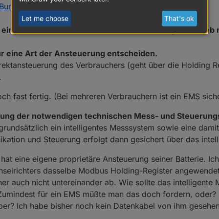
mmt für die Steuerbarkeit eine kleine Entschädigung, ist hier recht gu
 Bundesnetzagentur
nachgelesen.
Let me choose
That's ok
 eine neue steuerbare Verbrauchseinrichtung in Betrie
ür eine Art der Ansteuerung entscheiden.
rektansteuerung des Verbrauchers (geht über die Holding R
.
och fast fertig. (Bei mehreren Verbrauchern ist ein EMS siche
gung der notwendigen technischen Mess- und Steuerung
grundsätzlich ein intelligentes Messsystem sowie eine dam
kation und Steuerung erfolgt dann gesichert über das intel
 hat eine eigene proprietäre Ansteuerung seiner Batterie. Ich
echselrichters dasselbe Modbus Holding-Register angewendet
her auch nicht untereinander ab. Wie sollte das intelligent
 Zumindest für ein EMS müßte man das doch fordern, oder?
ber? Ich habe bisher noch kein Datenkabel von ihm gesehen