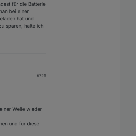
est für die Batterie
man bei einer
eladen hat und
u sparen, halte ich
#726
.
koll.
.
einer Weile wieder
hen und für diese