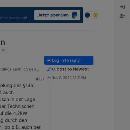
en
Log in to reply
Oldest to Newest
erdings kann ich den
 mit 2 Protoss PE11
Nov 8, 2020, 12:21 PM
#721
gelung des §14a
 ISKRA-Zähler des
4 auch
isch in der Lage
ly kann ich gerne zur
 der Technischen
uf die 4,2kW
us-Einstellungen
ng durch den
n, ob z.B. auch per