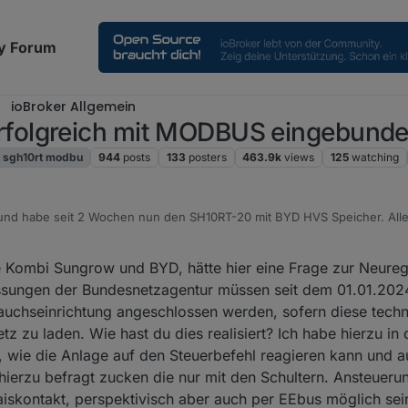
y Forum
ioBroker Allgemein
folgreich mit MODBUS eingebund
 sgh10rt modbu
944
posts
133
posters
463.9k
views
125
watching
it und habe seit 2 Wochen nun den SH10RT-20 mit BYD HVS Speicher. All
rbinden (Erdkabelverbindung, nur ein Netzwerkkabel mit drin). Habe es
.
ebaut, welches die Steuerung übernimmt.
he Kombi Sungrow und BYD, hätte hier eine Frage zur Neure
erung) und Auslesen des Netzbezugs bzw. der Einspeisung über den
ssungen der Bundesnetzagentur müssen seit dem 01.01.202
auchseinrichtung angeschlossen werden, sofern diese techn
 auch sehr schnell (SH reagiert unter 1 Sekunde auf Änderungen). Block
z zu laden. Wie hast du dies realisiert? Ich habe hierzu in
wie die Anlage auf den Steuerbefehl reagieren kann und a
teuert der SH10RT alles selber über den Backupausgang, sämtliche Modb
hierzu befragt zucken die nur mit den Schultern. Ansteueru
iert sein?
aiskontakt, perspektivisch aber auch per EEbus möglich sei