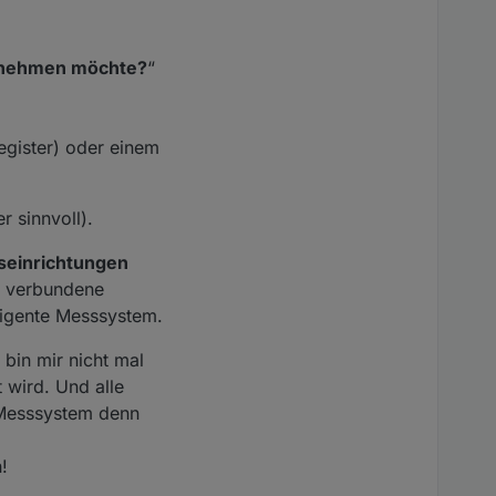
t beschrieben.
b nehmen möchte?
“
egister) oder einem
r sinnvoll).
seinrichtungen
it verbundene
ligente Messsystem.
 bin mir nicht mal
 wird. Und alle
e Messsystem denn
!