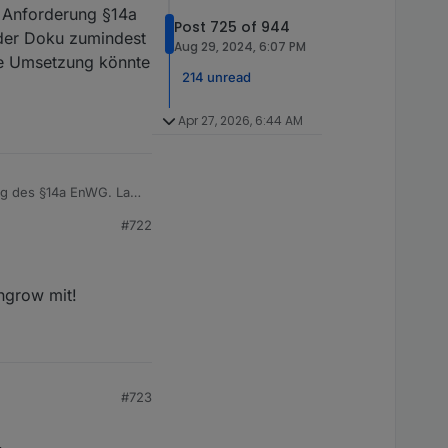
s Vorhandensein der
r Anforderung §14a
Post 725 of 944
 der Doku zumindest
ung vor...
Aug 29, 2024, 6:07 PM
ne Umsetzung könnte
214 unread
Apr 27, 2026, 6:44 AM
ng des §14a EnWG. Laut
icher als Steuerbare
#722
ls 4,2kW aus dem Netz
gefunden, wie die
hierzu befragt zucken
erspektivisch aber auch
ungrow mit!
oll es wohl EEbus
uch steuerbar sein,
er sicherlich Off-
#723
.