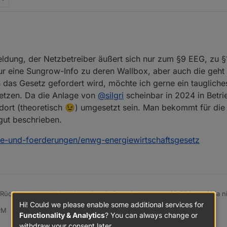
reiber nicht beantworten können?
al auf
https://www.photovoltaikforum.com
die Frage stellen. Da liest Su
dung, der Netzbetreiber äußert sich nur zum §9 EEG, zu §1
ur eine Sungrow-Info zu deren Wallbox, aber auch die geht 
h das Gesetz gefordert wird, möchte ich gerne ein taugliche
setzen. Da die Anlage von
@
silgri
scheinbar in 2024 in Bet
ort (theoretisch 😉) umgesetzt sein. Man bekommt für die 
 gut beschrieben.
ze-und-foerderungen/enwg-energiewirtschaftsgesetz
Rückmeldung, der Netzbetreiber äußert sich nur zum §9 EEG, zu §14a nic
nur eine Sungrow-Info zu deren Wallbox, aber auch die geht auf §14a nich
Hi! Could we please enable some additional services for
PM
gefordert wird, möchte ich gerne ein taugliches Wechselrichter/Speic
en/gesetze-und-foerderungen/enwg-energiewirtschaftsgesetz
Functionality & Analytics
? You can always change or
heinbar in 2024 in Betrieb genommen wurde, müssten die Anforderunge
withdraw your consent later.