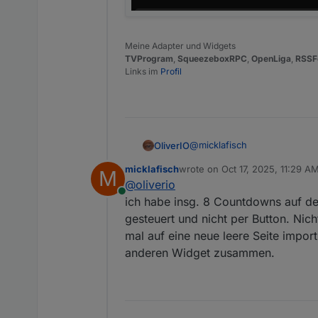
Meine Adapter und Widgets
TVProgram
,
SqueezeboxRPC
,
OpenLiga
,
RSSF
Links im
Profil
@
micklafisch
OliverIO
micklafisch
wrote on
Oct 17, 2025, 11:29 A
M
unter vis2 das selbe
last edited by
@
oliverio
d57529b9-82db-4072-9c09-
Online
ich habe insg. 8 Countdowns auf de
gesteuert und nicht per Button. Nic
mal auf eine neue leere Seite importi
anderen Widget zusammen.