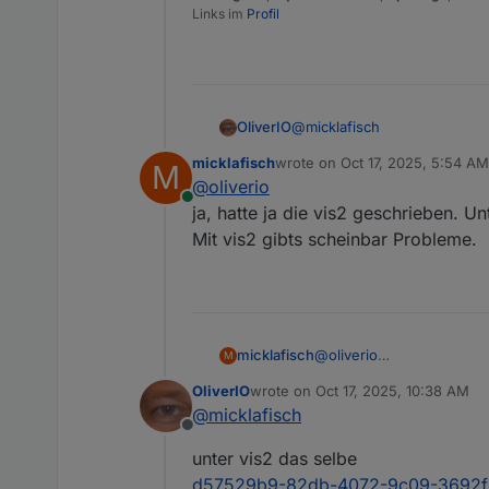
Links im
Profil
@
micklafisch
OliverIO
micklafisch
wrote on
Oct 17, 2025, 5:54 AM
M
also hier funktioniert das
last edited by
@
oliverio
280b9ef5-8adb-4c72-9aa9-
Online
ja, hatte ja die vis2 geschrieben. U
Mit vis2 gibts scheinbar Probleme.
micklafisch
@
oliverio
M
ja, hatte ja die vis2 ges
OliverIO
wrote on
Oct 17, 2025, 10:38 AM
vis2 gibts scheinbar Prob
last edited by
@
micklafisch
Offline
unter vis2 das selbe
d57529b9-82db-4072-9c09-3692f