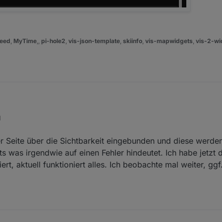
eed
,
MyTime
,,
pi-hole2
,
vis-json-template
,
skiinfo
,
vis-mapwidgets
,
vis-2-wi
M
3692f03d2519-20251017-1035-58.0979806.mp4
r Seite über die Sichtbarkeit eingebunden und diese werden
hts was irgendwie auf einen Fehler hindeutet. Ich habe jetz
ert, aktuell funktioniert alles. Ich beobachte mal weiter, gg