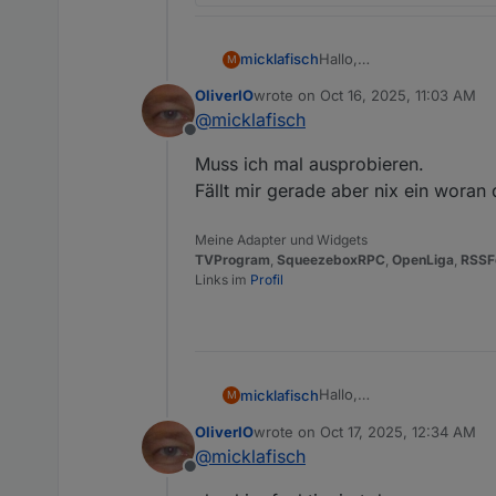
Hallo,
micklafisch
M
ich habe gerade ein Probl
OliverIO
wrote on
Oct 16, 2025, 11:03 AM
Wenn ich den Countdown nu
last edited by
@
micklafisch
Offline
Wenn ich allerdings währ
Muss ich mal ausprobieren.
geht auch im Anschluss 
angezeigt wenn der Coun
Blöd zu erklären, aber so
Fällt mir gerade aber nix ein woran d
nicht aktiv ist, wird das 
funktioniert es immer pro
Meine Adapter und Widgets
TVProgram
,
SqueezeboxRPC
,
OpenLiga
,
RSSF
Links im
Profil
Hallo,
micklafisch
M
ich habe gerade ein Probl
OliverIO
wrote on
Oct 17, 2025, 12:34 AM
Wenn ich den Countdown nu
last edited by
@
micklafisch
Offline
Wenn ich allerdings währ