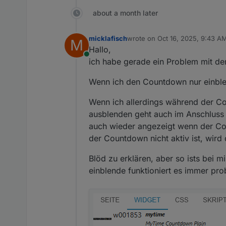
somit würde alles so ausseh
  justify-content: cent
about a month later
klar ist das jetzt eine extre
weitermachen
micklafisch
wrote on
Oct 16, 2025, 9:43 A
M
last edited by
werde das mal in die doku 
Hallo,
Online
ich habe gerade ein Problem mit den
Wenn ich den Countdown nur einblend
Wenn ich allerdings während der Cou
ausblenden geht auch im Anschluss
auch wieder angezeigt wenn der Cou
der Countdown nicht aktiv ist, wird
Blöd zu erklären, aber so ists bei 
einblende funktioniert es immer pro