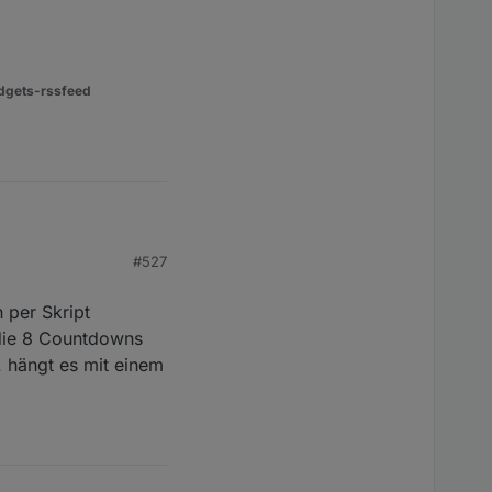
dgets-rssfeed
#527
 per Skript
t die 8 Countdowns
f. hängt es mit einem