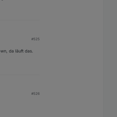
#525
wn, da läuft das.
, da läuft das. Mit
#526