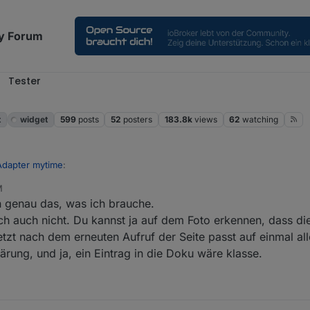
y Forum
Tester
t
widget
599
posts
52
posters
183.8k
views
62
watching
Adapter mytime
:
M
 genau das, was ich brauche.
ch auch nicht. Du kannst ja auf dem Foto erkennen, dass d
tzt nach dem erneuten Aufruf der Seite passt auf einmal all
 da zu erreichen?
 die display eigenschaft des widgets lässt sich nur begrenz beeinflussen
ärung, und ja, ein Eintrag in die Doku wäre klasse.
en möchtest, mach am besten eine zusätzliche css klasse