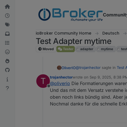
Skip to content
Communit
ioBroker Community Home
Deutsch
Test Adapter mytime
Moved
Tester
adapter
mytime
tes
@
trojanhector
sagte in
Test 
OliverIO
trojanhector
wrote on
Sep 9, 2025, 8:38 P
T
last edited by
@
oliverio
Die Formatierungen waren
Text Align Eigenschaft
Offline
Und das mit dem Versatz verstehe i
oben noch links bündig sind. Aber je
welchen effekt versuchst du
cdclock ist eine flexbox und
Nochmal danke für die schnelle Erkl
wenn du den inhalt zentrier
#w000000 {

  display: flex;
