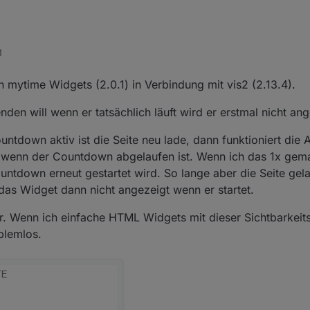
en
er;

me darstellung und so knapp willst du das nicht haben, aber auf der basis
M
aufnehmen
 mytime Widgets (2.0.1) in Verbindung mit vis2 (2.13.4).
en will wenn er tatsächlich läuft wird er erstmal nicht ang
ntdown aktiv ist die Seite neu lade, dann funktioniert die 
 wenn der Countdown abgelaufen ist. Wenn ich das 1x gema
ntdown erneut gestartet wird. So lange aber die Seite ge
 das Widget dann nicht angezeigt wenn er startet.
mir. Wenn ich einfache HTML Widgets mit dieser Sichtbarkei
blemlos.