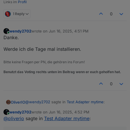
Links im
Profil
1 Reply
0
wendy2702
wrote on
Jun 16, 2025, 4:51 PM
last edited by
Online
Danke.
Werde ich die Tage mal installieren.
Bitte keine Fragen per PN, die gehören ins Forum!
Benutzt das Voting rechts unten im Beitrag wenn er euch geholfen hat.
0
@
wendy2702
sagte in
Test Adapter mytime
:
OliverIO
wendy2702
wrote on
Jun 16, 2025, 4:52 PM
last edited by
Online
Ich teste gerade mal die Widgets, mache ich bei
@
oliverio
sagte in
Test Adapter mytime
:
dem "Circle" etwas falsch das sich der Sekunden
funktioniert das?
Wert nicht ändert und auch der Kreis nicht?