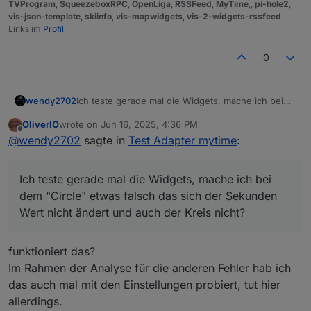
TVProgram
,
SqueezeboxRPC
,
OpenLiga
,
RSSFeed
,
MyTime
,,
pi-hole2
,
vis-json-template
,
skiinfo
,
vis-mapwidgets
,
vis-2-widgets-rssfeed
Links im
Profil
0
Ich teste gerade mal die Widgets, mache ich bei
wendy2702
dem "Circle" etwas falsch das sich der Sekunden
OliverIO
wrote on
Jun 16, 2025, 4:36 PM
Wert nicht ändert und auch der Kreis nicht?
last edited by
Offline
@
wendy2702
sagte in
Test Adapter mytime
:
Ich teste gerade mal die Widgets, mache ich bei
dem "Circle" etwas falsch das sich der Sekunden
Wert nicht ändert und auch der Kreis nicht?
funktioniert das?
Im Rahmen der Analyse für die anderen Fehler hab ich
das auch mal mit den Einstellungen probiert, tut hier
allerdings.