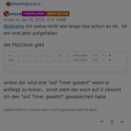
OliverIO
@
arteck
Bist du sicher das sich sonst nix bei dir verändert hat?
arteck
DEVELOPER
MOST ACTIVE
Im vergleich zu 1.4.2 hat sich bei den Widgets nix
Offline
wrote on
Jun 13, 2025, 9:32 AM
verändert. Es betraf nur admin und aktualisierte
last edited by arteck
Jun 13, 2025, 11:34 AM
@
oliverio
ich weiss nicht wie lange das schon so ist.. ist
Pakete
https://github.com/oweitman/ioBroker.mytime/commit/
mir erst jetzt aufgefallen
f36793612b3220420eba97e1efbf2686481b507e
der FlipClock geht
wobei der wird erst "auf Timer gesetzt" wenn er
anfängt zu ticken.. sonst steht der auch auf 0 obwohl
ich den "auf Timer gesetzt" gesepeichert habe
zigbee hab ich, zwave auch, nuc's genauso und HA auch
0