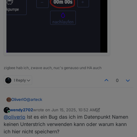
zigbee hab ich, zwave auch, nuc's genauso und HA auch
1 Reply
0
@
arteck
OliverIO
wendy2702
wrote on
Jun 15, 2025, 10:52 AM
Kannst du bitte noch nach Fehlern in der Web
last edited by wendy2702
Jun 15, 2025, 12:52 PM
Online
@
oliverio
Ist es ein Bug das ich im Datenpunkt Namen
Developer Konsole schauen?
keinen Unterstrich verwenden kann oder warum kann
ich hier nicht speichern?