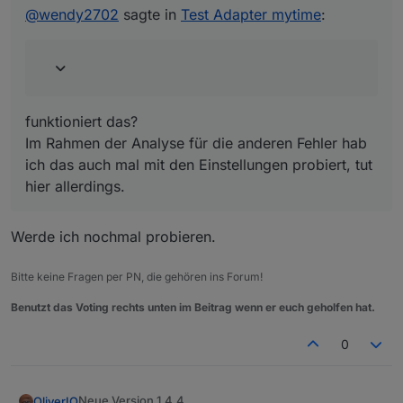
Im Rahmen der Analyse für die anderen Fehler hab ich
@
wendy2702
sagte in
Test Adapter mytime
:
das auch mal mit den Einstellungen probiert, tut hier
allerdings.
funktioniert das?
Im Rahmen der Analyse für die anderen Fehler hab
ich das auch mal mit den Einstellungen probiert, tut
hier allerdings.
Werde ich nochmal probieren.
Bitte keine Fragen per PN, die gehören ins Forum!
Benutzt das Voting rechts unten im Beitrag wenn er euch geholfen hat.
0
Neue Version 1.4.4
OliverIO