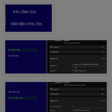
beide countdown widgets sind defect
mytime.0.Countdowns.sprinkler.timer