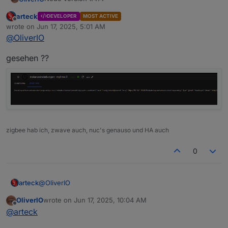
das state handling wurde verbessert um die
arteck
DEVELOPER
MOST ACTIVE
Anzeige Nana zu vermeiden
Offline
wrote on
Jun 17, 2025, 5:01 AM
last edited by
das stopbeaviour wurde wieder eingebaut. Ist
@
OliverIO
wohl bei einem refactoring verloren gegangen
der validator im admin wurde für name und setDP
gesehen ??
weiter verbessert.
zigbee hab ich, zwave auch, nuc's genauso und HA auch
0
@
OliverIO
arteck
OliverIO
wrote on
Jun 17, 2025, 10:04 AM
gesehen ??
last edited by
Offline
@
arteck