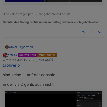
Bitte keine Fragen per PN, die gehören ins Forum!
Benutzt das Voting rechts unten im Beitrag wenn er euch geholfen hat.
0
@
arteck
OliverIO
arteck
DEVELOPER
MOST ACTIVE
Kannst du bitte noch nach Fehlern in der Web
Offline
wrote on
Jun 15, 2025, 7:21 AM
Developer Konsole schauen?
last edited by arteck
Jun 15, 2025, 9:30 AM
@
oliverio
sind keine.... auf der console..
in der vis.2 gehts auch nicht