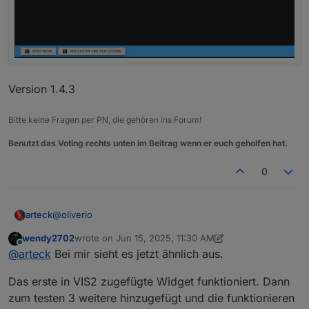
Version 1.4.3
Bitte keine Fragen per PN, die gehören ins Forum!
Benutzt das Voting rechts unten im Beitrag wenn er euch geholfen hat.
0
@
oliverio
arteck
wendy2702
wrote on
Jun 15, 2025, 11:30 AM
sind keine.... auf der console..
last edited by wendy2702
Jun 15, 2025, 1:39 PM
Online
@
arteck
Bei mir sieht es jetzt ähnlich aus.
in der vis.2 gehts auch nicht
Das erste in VIS2 zugefügte Widget funktioniert. Dann
ich hab jetzt alles datenpunkte durch..
zum testen 3 weitere hinzugefügt und die funktionieren