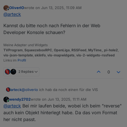
OliverIO
wrote on
Jun 13, 2025, 11:09 AM
last edited by
Offline
@
arteck
Kannst du bitte noch nach Fehlern in der Web
Developer Konsole schauen?
Meine Adapter und Widgets
TVProgram
,
SqueezeboxRPC
,
OpenLiga
,
RSSFeed
,
MyTime
,,
pi-hole2
,
vis-json-template
,
skiinfo
,
vis-mapwidgets
,
vis-2-widgets-rssfeed
Links im
Profil
2 Replies
0
@
oliverio
ich hab da noch einen für die VIS
arteck
wendy2702
wrote on
Jun 13, 2025, 11:11 AM
last edited by
Online
@
arteck
Bei mir laufen beide, wobei ich beim "reverse"
auch kein Objekt hinterlegt habe. Da das vom Format
her nicht passt.