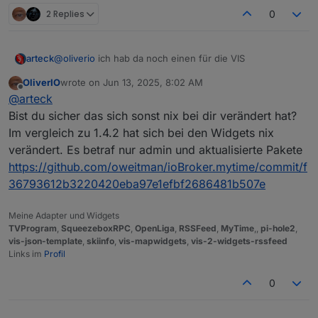
2 Replies
0
@
oliverio
ich hab da noch einen für die VIS
arteck
OliverIO
wrote on
Jun 13, 2025, 8:02 AM
last edited by
Offline
@
arteck
Bist du sicher das sich sonst nix bei dir verändert hat?
Im vergleich zu 1.4.2 hat sich bei den Widgets nix
verändert. Es betraf nur admin und aktualisierte Pakete
https://github.com/oweitman/ioBroker.mytime/commit/f
36793612b3220420eba97e1efbf2686481b507e
Meine Adapter und Widgets
TVProgram
,
SqueezeboxRPC
,
OpenLiga
,
RSSFeed
,
MyTime
,,
pi-hole2
,
vis-json-template
,
skiinfo
,
vis-mapwidgets
,
vis-2-widgets-rssfeed
beide countdown widgets sind defect
Links im
Profil
0
mytime.0.Countdowns.sprinkler.timer