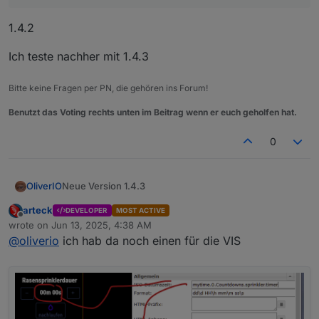
1.4.2
Ich teste nachher mit 1.4.3
Bitte keine Fragen per PN, die gehören ins Forum!
Benutzt das Voting rechts unten im Beitrag wenn er euch geholfen hat.
0
Neue Version 1.4.3
OliverIO
Die Validator Regel für den SetDP Knopf in der
arteck
DEVELOPER
MOST ACTIVE
Konfiguration wurde verbessert, so das der Knopf nur
Offline
wrote on
Jun 13, 2025, 4:38 AM
last edited by
gedrückt werden kann, wenn der Datenpunkt bereits
@
oliverio
ich hab da noch einen für die VIS
existiert.