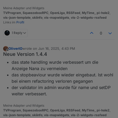
Meine Adapter und Widgets
TVProgram
,
SqueezeboxRPC
,
OpenLiga
,
RSSFeed
,
MyTime
,,
pi-hole2
,
vis-json-template
,
skiinfo
,
vis-mapwidgets
,
vis-2-widgets-rssfeed
Links im
Profil
1 Reply
0
OliverIO
wrote on
Jun 16, 2025, 4:43 PM
last edited by
Offline
Neue Version 1.4.4
das state handling wurde verbessert um die
Anzeige Nana zu vermeiden
das stopbeaviour wurde wieder eingebaut. Ist wohl
bei einem refactoring verloren gegangen
der validator im admin wurde für name und setDP
Wie man am anderen Widget sieht läuft der Timer.
weiter verbessert.
Meine Adapter und Widgets
TVProgram
,
SqueezeboxRPC
,
OpenLiga
,
RSSFeed
,
MyTime
,,
pi-hole2
,
vis-json-template
,
skiinfo
,
vis-mapwidgets
,
vis-2-widgets-rssfeed