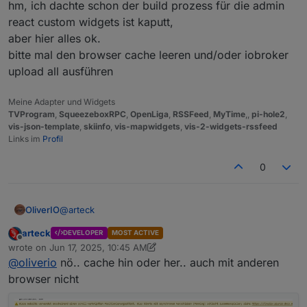
hm, ich dachte schon der build prozess für die admin
react custom widgets ist kaputt,
aber hier alles ok.
bitte mal den browser cache leeren und/oder iobroker
upload all ausführen
Meine Adapter und Widgets
TVProgram
,
SqueezeboxRPC
,
OpenLiga
,
RSSFeed
,
MyTime
,,
pi-hole2
,
vis-json-template
,
skiinfo
,
vis-mapwidgets
,
vis-2-widgets-rssfeed
Links im
Profil
0
@
arteck
OliverIO
arteck
DEVELOPER
MOST ACTIVE
hm, ich dachte schon der build prozess für die admin
Offline
wrote on
Jun 17, 2025, 10:45 AM
react custom widgets ist kaputt,
last edited by arteck
Jun 17, 2025, 12:46 PM
@
oliverio
nö.. cache hin oder her.. auch mit anderen
aber hier alles ok.
bitte mal den browser cache leeren und/oder iobroker
browser nicht
upload all ausführen