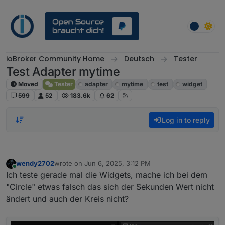
Skip to content
ioBroker Community Home
Deutsch
Tester
Test Adapter mytime
Moved
Tester
adapter
mytime
test
widget
599
52
183.6k
62
Log in to reply
wendy2702
wrote on
Jun 6, 2025, 3:12 PM
last edited by
Online
Ich teste gerade mal die Widgets, mache ich bei dem
"Circle" etwas falsch das sich der Sekunden Wert nicht
ändert und auch der Kreis nicht?