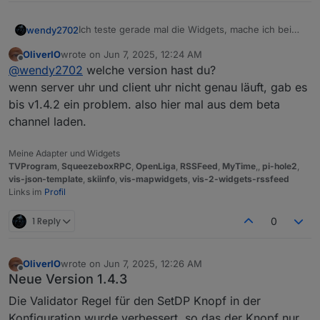
Ich teste gerade mal die Widgets, mache ich bei
wendy2702
dem "Circle" etwas falsch das sich der Sekunden
OliverIO
wrote on
Jun 7, 2025, 12:24 AM
Wert nicht ändert und auch der Kreis nicht?
last edited by
Offline
@
wendy2702
welche version hast du?
wenn server uhr und client uhr nicht genau läuft, gab es
bis v1.4.2 ein problem. also hier mal aus dem beta
channel laden.
Meine Adapter und Widgets
TVProgram
,
SqueezeboxRPC
,
OpenLiga
,
RSSFeed
,
MyTime
,,
pi-hole2
,
vis-json-template
,
skiinfo
,
vis-mapwidgets
,
vis-2-widgets-rssfeed
Links im
Profil
1 Reply
0
OliverIO
wrote on
Jun 7, 2025, 12:26 AM
last edited by
Offline
Neue Version 1.4.3
Die Validator Regel für den SetDP Knopf in der
Konfiguration wurde verbessert, so das der Knopf nur