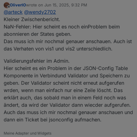
OliverIO
wrote on
Jun 15, 2025, 9:32 PM
last edited by
Offline
@
arteck
@
wendy2702
Kleiner Zwischenbericht.
NaN-Fehler: Hier scheint es noch einProblem beim
abonnieren der States geben.
Das muss ich mir nochmal genauer anschauen. Auch ist
das Verhaten von vis1 und vis2 unterschiedlich.
Validierungsfehler im Admin.
Hier scheint es ein Problem in der JSON-Config Table
Komponente in Verbindund Validator und Speichern zu
geben. Der Validator scheint nicht erneut aufgerufen
wrden, wenn man einfach nur eine Zeile löscht. Das
erklärt auch, das sobald man in einem Feld noch was
ändert, da wird der Validator dann wiecder aufgerufen.
Auch das muss ich mir nochmal genauer anschauen und
dann ein Ticket bei jsonconfig aufmachen.
Meine Adapter und Widgets