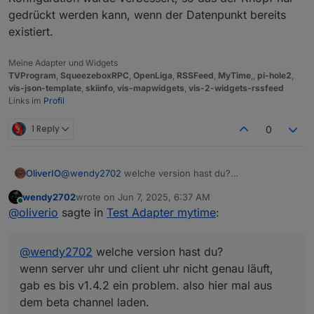
gedrückt werden kann, wenn der Datenpunkt bereits
existiert.
Meine Adapter und Widgets
TVProgram
,
SqueezeboxRPC
,
OpenLiga
,
RSSFeed
,
MyTime
,,
pi-hole2
,
vis-json-template
,
skiinfo
,
vis-mapwidgets
,
vis-2-widgets-rssfeed
Links im
Profil
1 Reply
0
Wie man am anderen Widget sieht läuft der Timer.
OliverIO
@
wendy2702
welche version hast du?
wenn server uhr und client uhr nicht genau läuft, gab
wendy2702
wrote on
Jun 7, 2025, 6:37 AM
es bis v1.4.2 ein problem. also hier mal aus dem beta
last edited by
Online
@
oliverio
sagte in
Test Adapter mytime
:
channel laden.
@
wendy2702
welche version hast du?
wenn server uhr und client uhr nicht genau läuft,
gab es bis v1.4.2 ein problem. also hier mal aus
dem beta channel laden.