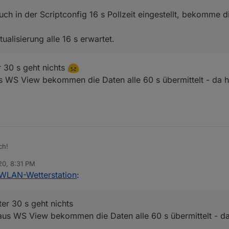
hPa
ch in der Scriptconfig 16 s Pollzeit eingestellt, bekomme d
hPa
.0.Wetterstation.UV_Index",

mm
tualisierung alle 16 s erwartet.
mm
mm
mm
r 30 s geht nichts
.0.Wetterstation.Zeitstempel",

W/m²
 01:00:00"

s WS View bekommen die Daten alle 60 s übermittelt - da 
9.01
.2020
01
:
00
:
00
Innentemperatur=-
17.77
&javascript
.0
.Wetterstation.Aussen
ch!
  : -17.77 °C

  : -17.77 °C

20, 8:31 PM
l-Skript] WLAN-Wetterstation
:
  : -17.77 °C

] WLAN-Wetterstation
:
  : -17.77 °C

home/pi/ioBroker
  :  %

     WS_PORT: 
80
             WS_POLL: 
16
     PRE_DP: jav
View als auch in der Scriptconfig 16 s Pollzeit eingestellt, bekomme die
Datenpunkte im Object view nicht bestätigt werden un daher rot bleiben
  :  %

ter 30 s geht nichts
fig-Version: V0
.1
.1
  :  km/h

ich hätte Aktualisierung alle 16 s erwartet.
aus WS View bekommen die Daten alle 60 s übermittelt - d
  :  km/h

  :  °
