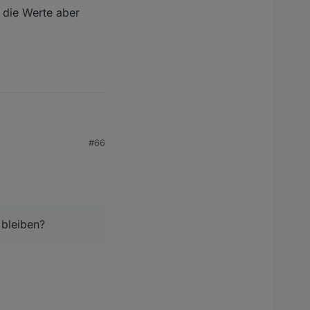
e die Werte aber
#66
bleiben?
 bleiben?