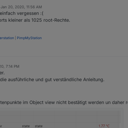
x error

n
Jan 20, 2020, 11:56 AM
ed by
x error

 einfach vergessen :(
x error

orts kleiner als 1025 root-Rechte.
x error

terstation.Wind"
,
x error

x error

x error

rstation
|
PimpMyStation
terstation.Wind_max"
,
.0.Wetterstation.Innentemperatur",

20, 7:14 PM
terstation.Windrichtung"
,
er.
.0.Wetterstation.Aussentemperatur",

 die ausführliche und gut verständliche Anleitung.
terstation.Druck_absolut"
,
.0.Wetterstation.Taupunkt",

tenpunkte im Object view nicht bestätigt werden un daher r
.0.Wetterstation.Chillfaktor",

terstation.Druck_relativ"
,