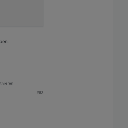
eben.
tivieren.
#63
.