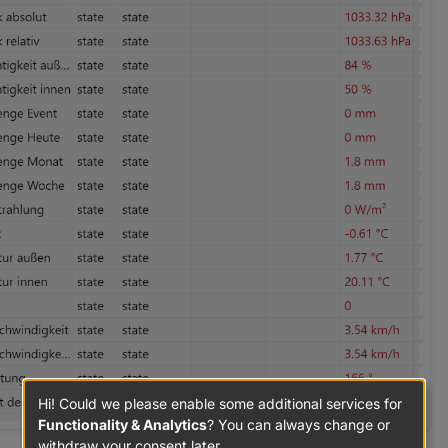
.0.Wetterstation.Innenfeuchtigkeit",

terstation.Regen_aktuell"
,
.0.Wetterstation.Aussenfeuchtigkeit",

terstation.Regen_Tag"
,
.0.Wetterstation.Wind",

terstation.Regen_Woche"
,
.0.Wetterstation.Wind_max",

terstation.Regen_Monat"
,
.0.Wetterstation.Windrichtung",

terstation.Sonnenstrahlung"
,
Hi! Could we please enable some additional services for
.0.Wetterstation.Druck_absolut",

Functionality & Analytics
? You can always change or
withdraw your consent later.