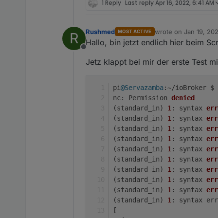
1 Reply
Last reply
Apr 16, 2022, 6:41 AM
Rushmed
wrote on
Jan 19, 20
MOST ACTIVE
R
last edited by Rush
Hallo, bin jetzt endlich hier beim 
Offline
Jetz klappt bei mir der erste Test m
pi
@Servazamba
:~/ioBroker $ 
nc: Permission 
denied
(standard_in)
1
: syntax 
err
(standard_in)
1
: syntax 
err
(standard_in)
1
: syntax 
err
(standard_in)
1
: syntax 
err
(standard_in)
1
: syntax 
err
(standard_in)
1
: syntax 
err
(standard_in)
1
: syntax 
err
(standard_in)
1
: syntax 
err
(standard_in)
1
: syntax 
err
(standard_in)
1
: syntax err
[