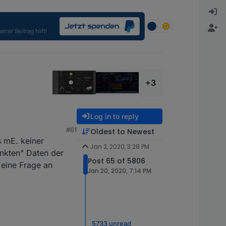
+3
Log in to reply
#61
Oldest to Newest
s mE. keiner
Jan 2, 2020, 3:28 PM
unkten" Daten der
Post 65 of 5806
 eine Frage an
Jan 20, 2020, 7:14 PM
5733 unread