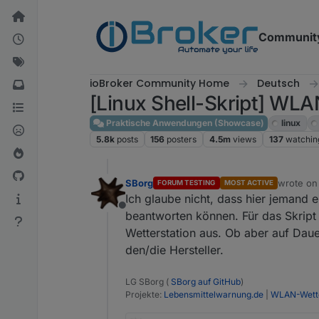
Skip to content
Communit
ioBroker Community Home
Deutsch
[Linux Shell-Skript] WLA
Praktische Anwendungen (Showcase)
linux
5.8k
posts
156
posters
4.5m
views
137
watchin
SBorg
wrote o
FORUM TESTING
MOST ACTIVE
last edit
Ich glaube nicht, dass hier jemand 
Offline
beantworten können. Für das Skript i
Wetterstation aus. Ob aber auf Daue
den/die Hersteller.
LG SBorg (
SBorg auf GitHub
)
Projekte:
Lebensmittelwarnung.de
|
WLAN-Wette