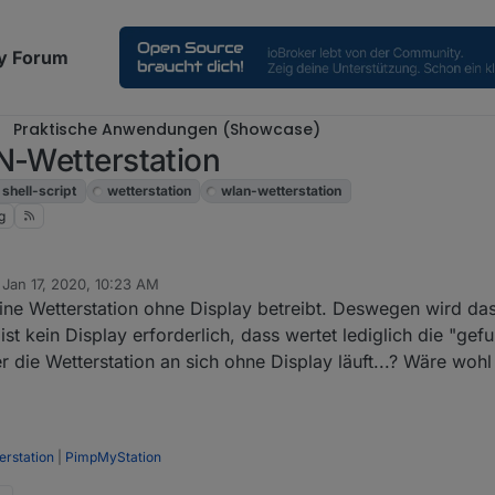
y Forum
Praktische Anwendungen (Showcase)
N-Wetterstation
shell-script
wetterstation
wlan-wetterstation
g
n
Jan 17, 2020, 10:23 AM
ed by
eine Wetterstation ohne Display betreibt. Deswegen wird da
st kein Display erforderlich, dass wertet lediglich die "gef
r die Wetterstation an sich ohne Display läuft...? Wäre wohl
rstation
|
PimpMyStation