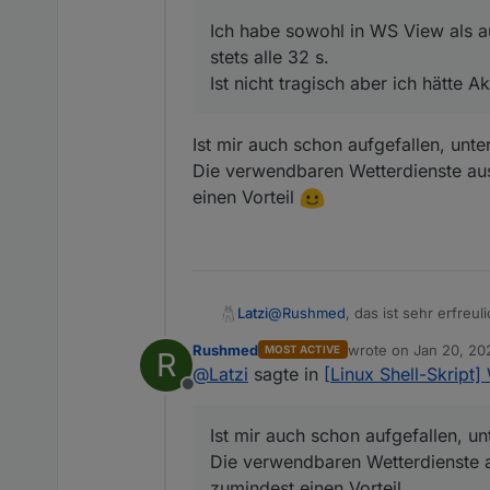
    "val": ""

Luftdruck absolut       :  
  },

Ich habe sowohl in WS View als au
Luftdruck relativ       :  
  {

stets alle 32 s.
    "id": "javascript
Regen aktuell           :  
Ist nicht tragisch aber ich hätte Ak
    "val": ""

Regen Tag               :  
  },

Regen Woche             :  
  {

Regen Monat             :  
Ist mir auch schon aufgefallen, unte
    "id": "javascript
Sonnenstrahlung         :  
    "val": "19.01.2020
Die verwendbaren Wetterdienste au
UV-Index                :
  }

einen Vorteil
Zeitstempel             : 
1
]

Messwerteblock:

Datenstring für ioBroker:
javascript
.0
.Wetterstation.
@
Rushmed
, das ist sehr erfreuli
Latzi
Temperatur Innen      
Temperatur Aussen     
Rushmed
wrote on
Jan 20, 20
MOST ACTIVE
R
@
Rushmed
sagte in
[Linux Shel
Taupunkt              
last edited by
Debug VAR:
@
Latzi
sagte in
[Linux Shell-Skript
Chill-Faktor          
Installationsverzeichnis: /
Offline
Luftfeuchte Innen     
IPP: 
192.168
.178
.20
:
8087
   
Ich habe sowohl in WS 
Ist es normal dass Werte der 
Luftfeuchte Aussen    
32 s.
Ist mir auch schon aufgefallen, un
Script-Version: V0
.1
.1
  Con
Windgeschwindkeit     
Ist nicht tragisch aber 
Die verwendbaren Wetterdienste 
max. Windgeschwindkeit
Ja bei mir auch
Windrichtung          
zumindest einen Vorteil