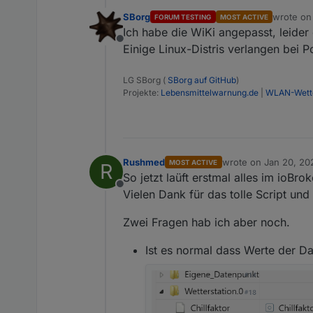
(standard_in) 1: synta
"val"
: 
""
SBorg
wrote o
FORUM TESTING
MOST ACTIVE
last edit
(standard_in) 1: synta
  },
Ich habe die WiKi angepasst, leider
(standard_in) 1: synta
  {
Offline
Einige Linux-Distris verlangen bei P
(standard_in) 1: synta
"id"
: 
"javascript.0.Wet
(standard_in) 1: synta
"val"
: 
""
(standard_in) 1: synta
LG SBorg (
SBorg auf GitHub
)
  },
(standard_in) 1: synta
Projekte:
Lebensmittelwarnung.de
|
WLAN-Wette
  {
[

"id"
: 
"javascript.0.Wet
  {

"val"
    "id": "javascript
: 
""
    "val": -17.77

  },
  },

  {
Rushmed
wrote on
Jan 20, 20
MOST ACTIVE
R
last edited by
  {

"id"
: 
"javascript.0.Wet
So jetzt laüft erstmal alles im ioBrok
    "id": "javascript
"val"
: 
""
Offline
Vielen Dank für das tolle Script und
    "val": -17.77

  },
  },

  {
Zwei Fragen hab ich aber noch.
  {

"id"
: 
"javascript.0.Wet
    "id": "javascript
"val"
: 
""
Ist es normal dass Werte der Da
    "val": -17.77

  },
  },

  {

  {
    "id": "javascript
"id"
: 
"javascript.0.Wet
    "val": -17.77

"val"
: 
""