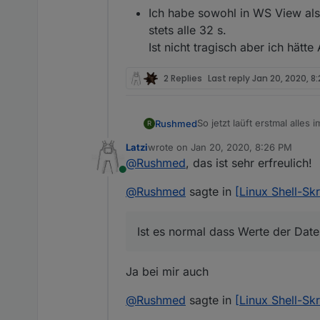
  {
  },

Ich habe sowohl in WS View als 
"id"
: 
"javascript.0.Wet
  {

stets alle 32 s.
"val"
: 
""
    "id": "javascript
Ist nicht tragisch aber ich hätte 
  },
    "val": ""

  {
  },

  {

2 Replies
Last reply
Jan 20, 2020, 8
"id"
: 
"javascript.0.Wet
    "id": "javascript
"val"
: 
"19.01.2020 01:0
    "val": ""

  }
  },

So jetzt laüft erstmal alles 
Rushmed
]
R
  {

Vielen Dank für das tolle S
    "id": "javascript
Latzi
wrote on
Jan 20, 2020, 8:26 PM
Zwei Fragen hab ich aber n
last edited by
Messwerteblock:
    "val": ""

@
Rushmed
, das ist sehr erfreulich!
  },

Online
Ist es normal dass We
  {

@
Rushmed
sagte in
[Linux Shell-Sk
Temperatur Innen        : -
    "id": "javascript
    "val": ""

Temperatur Aussen       : -
  },

Taupunkt                : -
Ist es normal dass Werte der Date
  {

Chill-Faktor            : -
    "id": "javascript
Luftfeuchte Innen       :  
    "val": ""

Ja bei mir auch
Luftfeuchte Aussen      :  
  },

Windgeschwindkeit       :  
  {

@
Rushmed
sagte in
[Linux Shell-Sk
max. Windgeschwindkeit  :  
    "id": "javascript
Windrichtung            :  