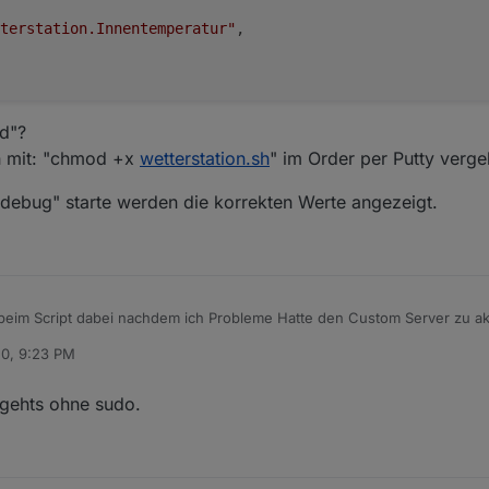
terstation.Innentemperatur"
,
terstation.Aussentemperatur"
,
d"?
h mit: "chmod +x
wetterstation.sh
" im Order per Putty verg
-debug" starte werden die korrekten Werte angezeigt.
terstation.Taupunkt"
,
terstation.Chillfaktor"
,
er beim Script dabei nachdem ich Probleme Hatte den Custom Server zu ak
20, 9:23 PM
te Test mit folgender Ausgabe nicht:
terstation.Innenfeuchtigkeit"
,
9 gehts ohne sudo.
ker $ ./wetterstation.sh --debug

ion denied"?
x error

h habe ich mit: "chmod +x
wetterstation.sh
" im Order per Putty vergeben
x error

tion.sh --debug" starte werden die korrekten Werte angezeigt.
x error

terstation.Aussenfeuchtigkeit"
,