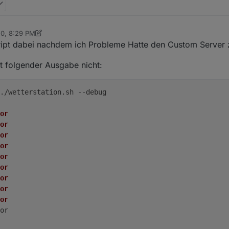
20, 8:29 PM
med
Jan 19, 2020, 9:31 PM
Script dabei nachdem ich Probleme Hatte den Custom Server z
it folgender Ausgabe nicht:
./wetterstation.sh --debug
or
or
or
or
or
or
or
or
or
or