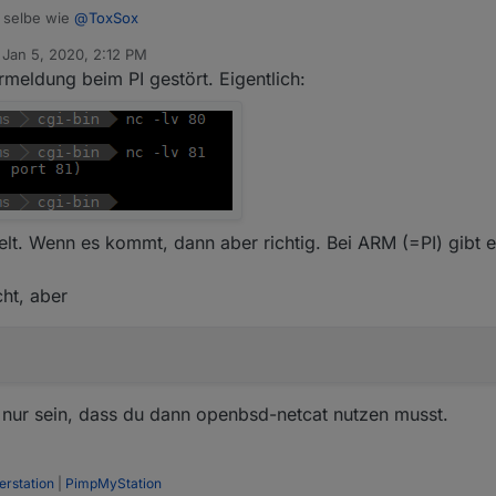
Froggit WH3000SE selbe wie
@
ToxSox
n
Jan 5, 2020, 2:12 PM
ed by
meldung beim PI gestört. Eigentlich:
t. Wenn es kommt, dann aber richtig. Bei ARM (=PI) gibt e
cht, aber
nn nur sein, dass du dann openbsd-netcat nutzen musst.
rstation
|
PimpMyStation