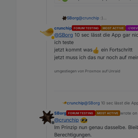
SBorg
@
crunchip
:)
Dein PC zB. IP
192.168.1.100
crunchip
FORUM TESTING
MOST ACTIVE
DEV
Auf dem lässt du jetzt
sudo n
@
SBorg
10 sec lässt die App gar ni
In der App der Wetterstation (di
Away
und "Port" 9999 ein. Station I
ich teste
es beim Testen nicht so lange.
jetzt kommt was
ein Fortschritt
Datenpaket ankommen?
jetzt muss ich das nur noch auf m
umgestiegen von Proxmox auf Unraid
@
SBorg
10 sec lässt die App
crunchip
ich teste
SBorg
wrote o
FORUM TESTING
MOST ACTIVE
jetzt kommt was
ein Fort
last edit
@
crunchip
jetzt muss ich das nur no
Offline
Im Prinzip nun genau dasselbe. Blei
Berechtigungen.