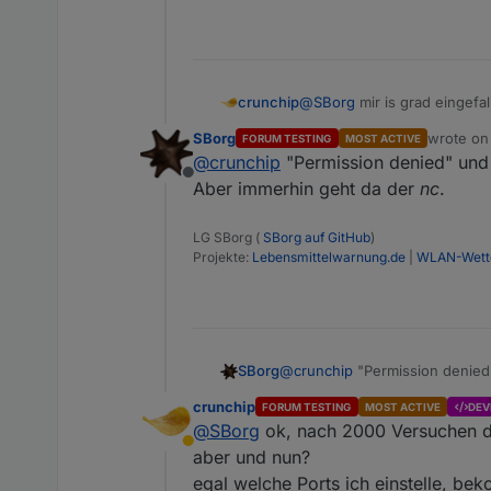
@
SBorg
mir is grad eingefal
crunchip
da sieht es so aus
SBorg
wrote o
FORUM TESTING
MOST ACTIVE
nc -lv 8096

last edit
@
crunchip
"Permission denied" und 
Offline
kommen aber keine Daten
Aber immerhin geht da der
nc
.
~$ nc -lv 80

LG SBorg (
SBorg auf GitHub
)
Projekte:
Lebensmittelwarnung.de
|
WLAN-Wette
sollte der Port immernoch a
:~$ netstat -4tnl IP_d
SBorg
@
crunchip
"Permission denied"
Aber immerhin geht da der
nc
.
crunchip
FORUM TESTING
MOST ACTIVE
DEV
@
SBorg
ok, nach 2000 Versuchen da
Away
aber und nun?
egal welche Ports ich einstelle, be