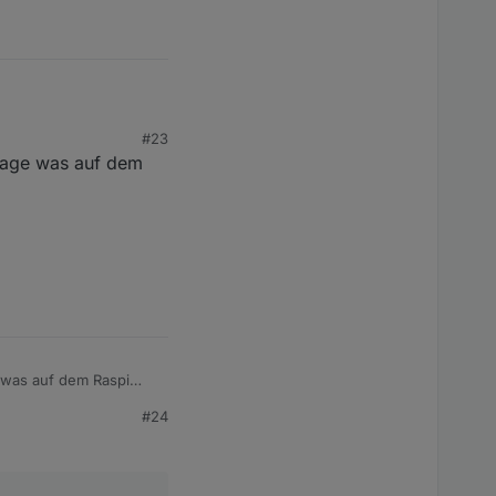
#23
image was auf dem
Bug bei "nc".
e was auf dem Raspi
#24