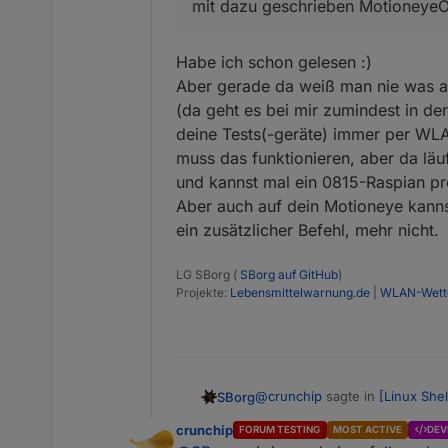
mit dazu geschrieben Motioneye
Habe ich schon gelesen :)
Aber gerade da weiß man nie was all
(da geht es bei mir zumindest in de
deine Tests(-geräte) immer per WL
muss das funktionieren, aber da läuf
und kannst mal ein 0815-Raspian pr
Aber auch auf dein Motioneye kanns
ein zusätzlicher Befehl, mehr nicht.
LG SBorg (
SBorg auf GitHub
)
Projekte:
Lebensmittelwarnung.de
|
WLAN-Wette
@
crunchip
sagte in
[Linux She
SBorg
crunchip
FORUM TESTING
MOST ACTIVE
DEV