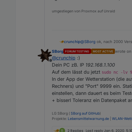
umgestiegen von Proxmox auf Unraid
crunchip
@
SBorg
ok, nach 2000 Versu
aber und nun?
SBorg
wrote o
FORUM TESTING
MOST ACTIVE
egal welche Ports ich einst
last edit
@
crunchip
:)
Offline
Dein PC zB. IP
192.168.1.100
Auf dem lässt du jetzt
sudo nc -lv 
In der App der Wetterstation (die auf
Rechners) und "Port" 9999 ein. Stat
einstellen, dann dauert es beim Tes
+ bisserl Toleranz ein Datenpaket
LG SBorg (
SBorg auf GitHub
)
Projekte:
Lebensmittelwarnung.de
|
WLAN-Wette
R
2 Replies
Last reply
Jan 6, 2020, 5:1