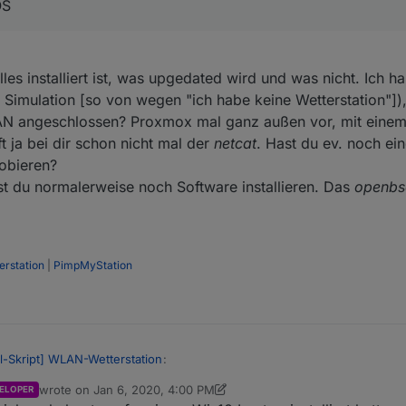
OS
es installiert ist, was upgedated wird und was nicht. Ich h
r Simulation [so von wegen "ich habe keine Wetterstation"])
AN angeschlossen? Proxmox mal ganz außen vor, mit einem
t ja bei dir schon nicht mal der
netcat
. Hast du ev. noch ei
obieren?
t du normalerweise noch Software installieren. Das
openbs
rstation
|
PimpMyStation
ll-Skript] WLAN-Wetterstation
:
wrote on
Jan 6, 2020, 4:00 PM
ELOPER
last edited by crunchip
Jan 6, 2020, 5:09 PM