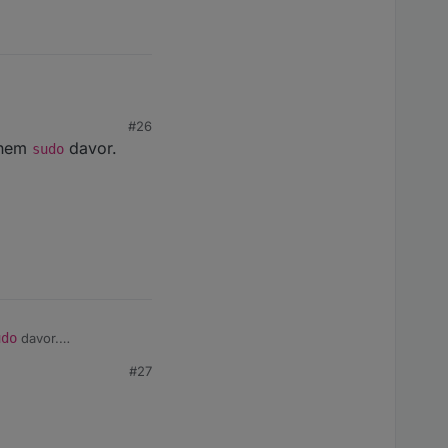
#26
einem
davor.
sudo
udo
davor.
#27