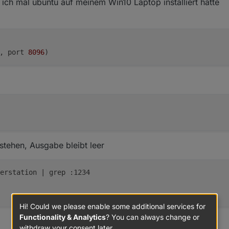
 ich mal ubuntu auf meinem Win10 Laptop installiert hatte
oneyeOS
s alles installiert ist, was upgedated wird und was nicht. Ich habe zwar
mulation [so von wegen "ich habe keine Wetterstation"]), aber waren all
, port 
8096
? Proxmox mal ganz außen vor, mit einem "popeligen PI" muss das funk
 der
netcat
. Hast du ev. noch eine SD-Karte über und kannst mal ein 081
kannst du normalerweise noch Software installieren. Das
openbsd-netc
.
stehen, Ausgabe bleibt leer
erstation 
| grep :1234
Hi! Could we please enable some additional services for
Functionality & Analytics
? You can always change or
withdraw your consent later.