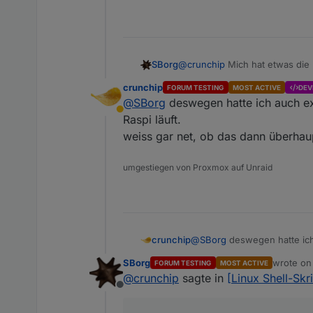
@
crunchip
Mich hat etwas die 
SBorg
crunchip
FORUM TESTING
MOST ACTIVE
DEV
@
SBorg
deswegen hatte ich auch e
Away
installiert eine gefixte Versi
Raspi läuft.
weiss gar net, ob das dann überhau
Also mal nach der Meldung geg
Ausprobieren kann ich es derze
umgestiegen von Proxmox auf Unraid
crunchip
@
SBorg
deswegen hatte ich
läuft.
SBorg
wrote o
FORUM TESTING
MOST ACTIVE
weiss gar net, ob das dann
last edit
@
crunchip
sagte in
[Linux Shell-Sk
Offline