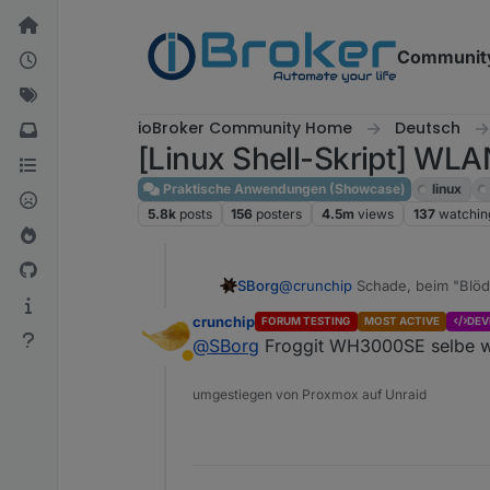
Skip to content
Communit
ioBroker Community Home
Deutsch
[Linux Shell-Skript] WLA
Praktische Anwendungen (Showcase)
linux
5.8k
posts
156
posters
4.5m
views
137
watchin
SBorg
@
crunchip
Schade, beim "Blöd
Welche Froggit hast du denn, 
crunchip
FORUM TESTING
MOST ACTIVE
DEV
@
SBorg
Froggit WH3000SE selbe 
Away
umgestiegen von Proxmox auf Unraid