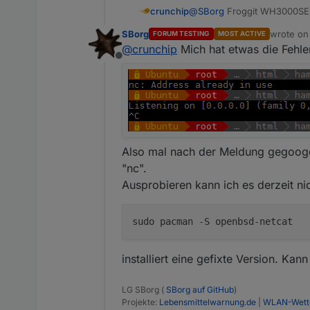
crunchip
@
SBorg
SBorg
wrote o
FORUM TESTING
MOST ACTIVE
last edit
@
crunchip
Mich hat etwas die Fehler
Offline
Also mal nach der Meldung gegoogel
"nc".
Ausprobieren kann ich es derzeit ni
installiert eine gefixte Version. Ka
LG SBorg (
SBorg auf GitHub
)
Projekte:
Lebensmittelwarnung.de
|
WLAN-Wette