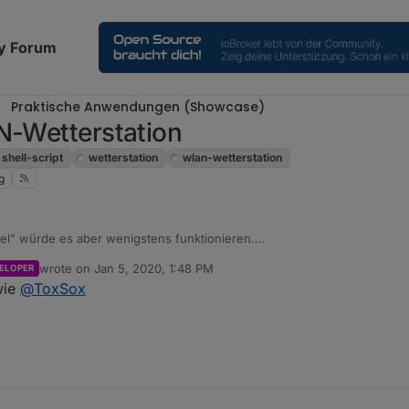
y Forum
Praktische Anwendungen (Showcase)
N-Wetterstation
shell-script
wetterstation
wlan-wetterstation
g
el" würde es aber wenigstens funktionieren.
oder ist das eine 3000er? Ev. macht die auch irgendwas etwas anders.
wrote on
Jan 5, 2020, 1:48 PM
ELOPER
last edited by
wie
@
ToxSox