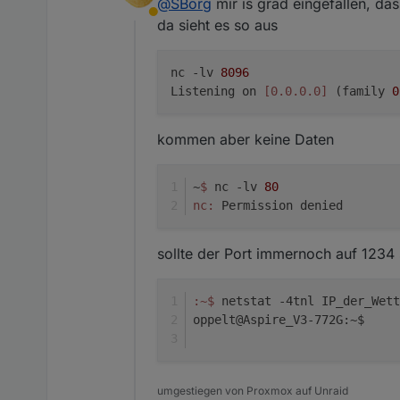
@
SBorg
mir is grad eingefallen, das
mit dazu geschrieben Moti
Away
da sieht es so aus
Habe ich schon gelesen :)
Aber gerade da weiß man nie wa
nc -lv 
8096
es bei mir zumindest in der Si
Listening on 
[0.0.0.0]
 (family 
0
immer per WLAN angeschlossen
läuft ja bei dir schon nicht mal
Aber auch auf dein Motioneye 
kommen aber keine Daten
zusätzlicher Befehl, mehr nicht
~
$ 
nc -lv 
80
nc:
 Permission denied
sollte der Port immernoch auf 1234 
:~
$ 
netstat -4tnl IP_der_Wett
oppelt@Aspire_V3-772G:~$
umgestiegen von Proxmox auf Unraid