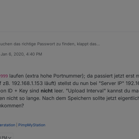
chen das richtige Passwort zu finden, klappt das
n
Jan 6, 2020, 4:40 PM
elle, bekomme keine Daten rein
ed by
laufen (extra hohe Portnummer); da passiert jetzt erst m
9999
 zB. 192.168.1.153 läuft) stellst du nun bei "Server IP" 192.
ion ID + Key sind
nicht
leer. "Upload Interval" kannst du m
ten nicht so lange. Nach dem Speichern sollte jetzt eigentl
 ankommen?
rstation
|
PimpMyStation
0 PM