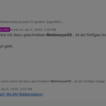
Fehlermeldung beim PI gestört. Eigentlich:
wrote on
Jan 5, 2020, 2:28 PM
ELOPER
last edited by
xtra mit dazu geschrieben
MotioneyeOS
, ist ein fertiges 
on. Kann nur sein, dass du dann openbsd-netcat nutzen musst.
pt geht.
oogelt. Wenn es kommt, dann aber richtig. Bei ARM (=PI) gibt es einen 
it nicht, aber
 auch extra mit dazu geschrieben
MotioneyeOS
, ist ein fertiges imag
n
Jan 6, 2020, 3:35 PM
 überhaupt geht.
ed by
ript] WLAN-Wetterstation
: