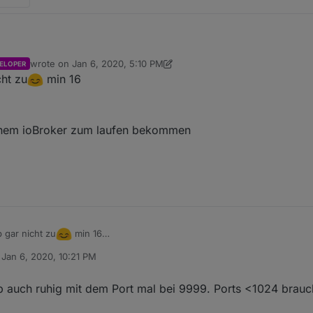
wrote on
Jan 6, 2020, 5:10 PM
ELOPER
c -lv 9999
laufen (extra hohe Portnummer); da passiert jetzt erst mal n
last edited by crunchip
Jan 6, 2020, 6:14 PM
cht zu
min 16
e auf zB. 192.168.1.153 läuft) stellst du nun bei "Server IP" 192.168.1.10
D + Key sind
nicht
leer. "Upload Interval" kannst du mal auf 10 Sekunden 
 Nach dem Speichern sollte jetzt eigentlich nach 10 Sekunden + bisserl 
einem ioBroker zum laufen bekommen
 gar nicht zu
min 16
n
Jan 6, 2020, 10:21 PM
schritt
ed by
ch auf meinem ioBroker zum laufen bekommen
b auch ruhig mit dem Port mal bei 9999. Ports <1024 brauch