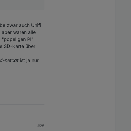
abe zwar auch Unifi
, aber waren alle
 "popeligen PI"
ne SD-Karte über
d-netcat
ist ja nur
#25