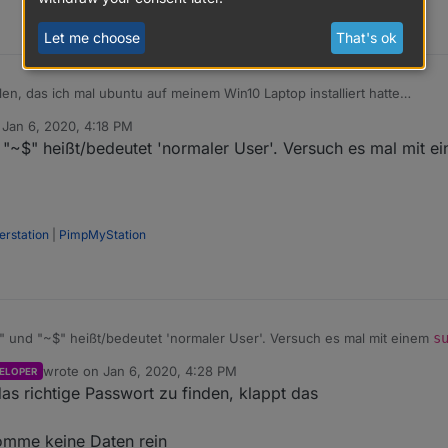
Let me choose
That's ok
len, das ich mal ubuntu auf meinem Win10 Laptop installiert hatte
n
Jan 6, 2020, 4:18 PM
ed by
"~$" heißt/bedeutet 'normaler User'. Versuch es mal mit 
rstation
|
PimpMyStation
uf 1234 stehen, Ausgabe bleibt leer
er_Wetterstation | grep :1234

 und "~$" heißt/bedeutet 'normaler User'. Versuch es mal mit einem
s
wrote on
Jan 6, 2020, 4:28 PM
ELOPER
last edited by
s richtige Passwort zu finden, klappt das
komme keine Daten rein