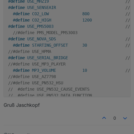
#
define
 USE_MHZ19                                
// 
#
define
 USE_SENSEAIR                             
// 
#
define
 CO2_LOW              800               
// 
#
define
 CO2_HIGH             1200              
// 
#
define
 USE_PMS5003                              
// 
//#define PMS_MODEL_PMS3003                      /
#
define
 USE_NOVA_SDS                             
// 
#
define
 STARTING_OFFSET      30                
// 
//#define USE_HPMA                                 /
#
define
 USE_SERIAL_BRIDGE                        
// 
//#define USE_MP3_PLAYER                           /
#
define
 MP3_VOLUME           10                
// 
//#define USE_AZ7798                               /
//#define USE_PN532_HSU                            /
//  #define USE_PN532_CAUSE_EVENTS                 /
//  #define USE_PN532_DATA_FUNCTION                /
//  #define USE_PN532_DATA_RAW                     /
Gruß Jaschkopf
//#define USE_RDM6300                              /
//#define USE_IBEACON                              /
0