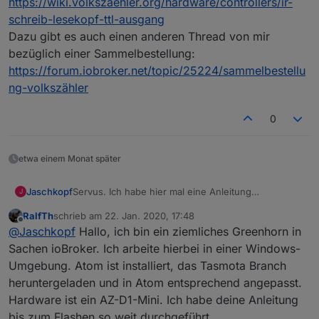
https://wiki.volkszaehler.org/hardware/controllers/ir-
schreib-lesekopf-ttl-ausgang
Dazu gibt es auch einen anderen Thread von mir
bezüglich einer Sammelbestellung:
https://forum.iobroker.net/topic/25224/sammelbestellu
ng-volkszähler
0
etwa einem Monat später
Servus. Ich habe hier mal eine Anleitung
Jaschkopf
J
geschrieben wie man mit einem IR-Lesekopf und
RalfTh
schrieb am
22. Jan. 2020, 17:48
einem ESP8266 Daten aus der D0 Schnittstelle von
Danksagung:
zuletzt editiert von
Offline
@
Jaschkopf
Hallo, ich bin ein ziemliches Greenhorn in
Digitalen Stromzählern auslesen und an ioBroker
Vorab muss ich meinen Dank aussprechen an
senden kann.
gemu2015 der den SML Treiber sowie den Scripter
Vorwort:
Sachen ioBroker. Ich arbeite hierbei in einer Windows-
für Tasmota entwickelt hat. Ich habe alle meine
Ich möchte vorab noch erwähnen, dass ich in
Umgebung. Atom ist installiert, das Tasmota Branch
Infos aus dem „CRATION{X} SMARTHome Forum“
dieser Anleitung nur das absolute Minimum an
Notwendige Hardware:
heruntergeladen und in Atom entsprechend angepasst.
und dem Beitrag „D0 Zähler SML auslesen mit
Einstellungen aufführe um das ganze zum laufen zu
Hardware ist ein AZ-D1-Mini. Ich habe deine Anleitung
Tasmota“ bekommen und verweise auch auf das
bekommen. Der Scripter ist ein mächtiges Tool mit
Digitaler Stromzähler mit D0 Schnittstelle
Thema falls weitere Fragen entstehen. Bei
dem man noch sehr viel mehr machen kann als hier
Notwendige Software:
Lesekopf (Volkszähler oder ähnlich)
bis zum Flashen so weit durchgeführt.