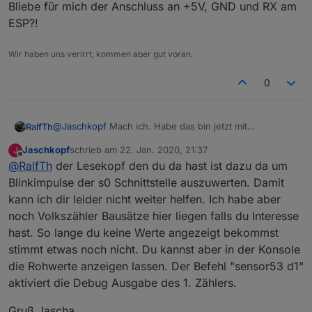
Bliebe für mich der Anschluss an +5V, GND und RX am
ESP?!
Wir haben uns verirrt, kommen aber gut voran.
0
@
Jaschkopf
Mach ich. Habe das bin jetzt mit
RalfTh
FlashESP286.exe geflasht. Hier das Ergebnis:
Jaschkopf
schrieb am
22. Jan. 2020, 21:37
J
zuletzt editiert von
Offline
@
RalfTh
der Lesekopf den du da hast ist dazu da um
Blinkimpulse der s0 Schnittstelle auszuwerten. Damit
kann ich dir leider nicht weiter helfen. Ich habe aber
noch Volkszähler Bausätze hier liegen falls du Interesse
hast. So lange du keine Werte angezeigt bekommst
stimmt etwas noch nicht. Du kannst aber in der Konsole
die Rohwerte anzeigen lassen. Der Befehl "sensor53 d1"
aktiviert die Debug Ausgabe des 1. Zählers.
Gruß Jascha