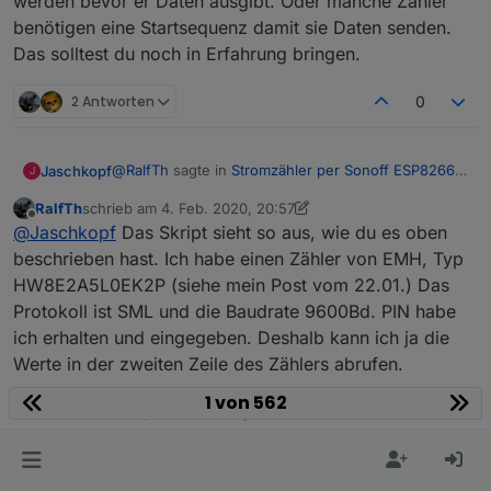
werden bevor er Daten ausgibt. Oder manche Zähler
benötigen eine Startsequenz damit sie Daten senden.
Das solltest du noch in Erfahrung bringen.
2 Antworten
0
@
RalfTh
sagte in
Stromzähler per Sonoff ESP8266
Jaschkopf
J
auslesen
:
RalfTh
schrieb am
4. Feb. 2020, 20:57
zuletzt editiert von RalfTh
2. Apr. 2020, 21:58
Offline
@
Jaschkopf
Der Lesekopf ist montiert. Das
@
Jaschkopf
Das Skript sieht so aus, wie du es oben
Skript hab meines AZ-Delivery D1 mini habe ich
beschrieben hast. Ich habe einen Zähler von EMH, Typ
Hast du schon ein Skript erstellt? Was für eine
folgendermaßen mit dem Volkszähler
HW8E2A5L0EK2P (siehe mein Post vom 22.01.) Das
Zähler hast du? Ggf muss der mit einem Pin
verbunden:
Protokoll ist SML und die Baudrate 9600Bd. PIN habe
freigeschaltet werden bevor er Daten ausgibt. Oder
manche Zähler benötigen eine Startsequenz damit
Gnd, +3,3V und Rxd des Volkszählers an
ich erhalten und eingegeben. Deshalb kann ich ja die
sie Daten senden. Das solltest du noch in Erfahrung
GPIO13(D7) des D1 Mini angeschlossen.
Werte in der zweiten Zeile des Zählers abrufen.
bringen.
1 von 562
Wir haben uns verirrt, kommen aber gut voran.
0