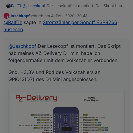
@
Jaschkopf
Der Lesekopf ist montiert. Das Skript hab
RalfTh
meines AZ-Delivery D1 mini habe ich folgendermaßen
Jaschkopf
schrieb am
4. Feb. 2020, 20:48
J
mit dem Volkszähler verbunden:
Gnd, +3,3V und Rxd des Volkszählers an GPIO13(D7)
zuletzt editiert von
Offline
@
RalfTh
sagte in
Stromzähler per Sonoff ESP8266
des D1 Mini angeschlossen.
auslesen
:
@
Jaschkopf
Der Lesekopf ist montiert. Das Skript
hab meines AZ-Delivery D1 mini habe ich
folgendermaßen mit dem Volkszähler verbunden:
Gnd, +3,3V und Rxd des Volkszählers an
GPIO13(D7) des D1 Mini angeschlossen.
Leider bekomme ich nichts angezeigt.