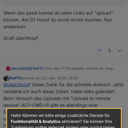
Wenn das passt kannst du oben Links auf "upload"
klicken. Am D1 musst du sonst nichts machen. Nur
anstecken.
Gruß Jaschkopf
0
@
RalfTh
Also den FTDI Adapter kannst du weg
Jaschkopf
J
lassen. Der AZ-D1-Mini hat einen CH340G USB
RalfTh
schrieb am
22. Jan. 2020, 19:30
Controller an Board. Damit kannst du deinen D1-
board_build.f_cpu         = 80000000L

zuletzt editiert von
Offline
@
Jaschkopf
Vielen Dank für die schnelle Antwort. Jetzt
Mini direkt per Micro USB an den Rechner hängen.
monitor_speed             = 115200

Wenn das passt kannst du oben Links auf "upload"
Das flashen kannst du auch direkt über Atom bzw.
upload_speed              = 115200

verstehe ich auch diese Zeilen. Habe alles geändert.
klicken. Am D1 musst du sonst nichts machen. Nur
PlatformIO durchführen. Dazu den COM-Port raus
; *** Upload Serial reset method for Wemos a
Beim Versuch des Uploads mit "Upload to remote
anstecken.
Gruß Jaschkopf
suchen und in der Datei platromio.ini in Zeile 71-82
upload_resetmethod        = nodemcu

device" ALT+CMD+R gibt es allerdings eine
den Port eingeben und die anderen Zeile
upload_port               = COM5

Fehlermeldung: "Platformio failed to run Command:
auskommentieren. Bei mir sieht das so aus:
;upload_port = /dev/cu.wchusbserial1420

Hallo! Könnten wir bitte einige zusätzliche Dienste für
;upload_port = /dev/cu.SLAB_USBtoUART

remote" und weiter "Please make sure that "build"
Funktionalität & Analytics
aktivieren? Sie können Ihre
Package ist installed and activated.
Zustimmung später jederzeit ändern oder zurückziehen.