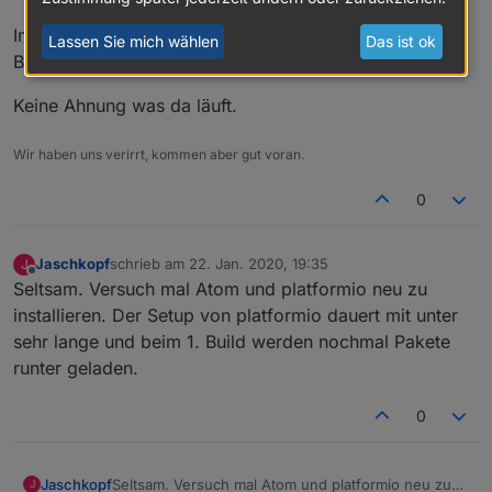
Im Verzeichnis buid_output/Firmware ist allerdings ein
Lassen Sie mich wählen
Das ist ok
Binary vorhanden mit heutigen Erstellungsdatum:
Keine Ahnung was da läuft.
Wir haben uns verirrt, kommen aber gut voran.
0
Jaschkopf
schrieb am
22. Jan. 2020, 19:35
J
zuletzt editiert von
Offline
Seltsam. Versuch mal Atom und platformio neu zu
installieren. Der Setup von platformio dauert mit unter
sehr lange und beim 1. Build werden nochmal Pakete
runter geladen.
0
Jaschkopf
Seltsam. Versuch mal Atom und platformio neu zu
J