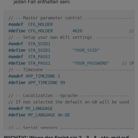
jeden Fall enthalten sein:
// -- Master parameter control --------------------
#
undef
  CFG_HOLDER
#
define
 CFG_HOLDER        4620                   
// 
// -- Setup your own Wifi settings  ---------------
#
undef
  STA_SSID1
#
define
 STA_SSID1         
"YOUR_SSID"
/
#
undef
  STA_PASS1
#
define
 STA_PASS1         
"YOUR_PASSWORD"
// [Pa
// -- Timezone ------------------------------------
#
undef
 APP_TIMEZONE 1
#
define
 APP_TIMEZONE 99
// -- Localization --Sprache---------------------
// If non selected the default en-GB will be used
#
undef
 MY_LANGUAGE
#
define
 MY_LANGUAGE de-DE
// -- Serial sensors ------------------------------
// Add support für Smart Message Language
WICHTIG: Wenn das Script ein 2., 3., 4., etc. mal auf