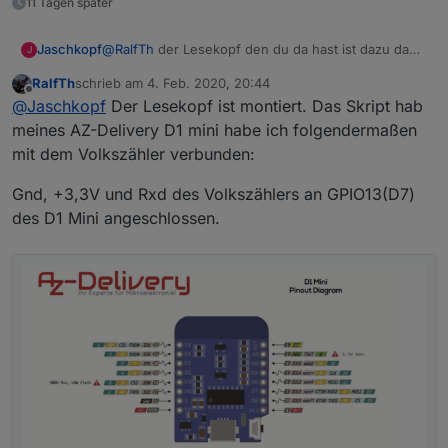
11 Tagen später
@
RalfTh
der Lesekopf den du da hast ist dazu da
Jaschkopf
J
um Blinkimpulse der s0 Schnittstelle auszuwerten.
RalfTh
schrieb am
4. Feb. 2020, 20:44
Damit kann ich dir leider nicht weiter helfen. Ich
Gruß Jascha
zuletzt editiert von
Offline
@
Jaschkopf
Der Lesekopf ist montiert. Das Skript hab
habe aber noch Volkszähler Bausätze hier liegen
falls du Interesse hast. So lange du keine Werte
meines AZ-Delivery D1 mini habe ich folgendermaßen
angezeigt bekommst stimmt etwas noch nicht. Du
mit dem Volkszähler verbunden:
kannst aber in der Konsole die Rohwerte anzeigen
lassen. Der Befehl "sensor53 d1" aktiviert die
Gnd, +3,3V und Rxd des Volkszählers an GPIO13(D7)
Debug Ausgabe des 1. Zählers.
des D1 Mini angeschlossen.