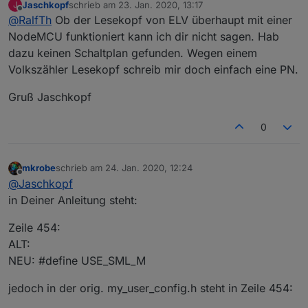
Jaschkopf
schrieb am
23. Jan. 2020, 13:17
J
mit Infrarot Sender und Empfänger.
Ich hätte Interesse an einem Bausatz des Volkszählers.
habe ich schon gefunden.
zuletzt editiert von
Offline
@
RalfTh
Ob der Lesekopf von ELV überhaupt mit einer
Was soll der denn Kosten?
NodeMCU funktioniert kann ich dir nicht sagen. Hab
dazu keinen Schaltplan gefunden. Wegen einem
Volkszähler Lesekopf schreib mir doch einfach eine PN.
Gruß Jaschkopf
0
mkrobe
schrieb am
24. Jan. 2020, 12:24
zuletzt editiert von
Offline
@
Jaschkopf
in Deiner Anleitung steht:
Ich tippe auf Pin6
Bliebe für mich der Anschluss an +5V, GND und RX am
Zeile 454:
ESP?!
ALT:
NEU: #define USE_SML_M
jedoch in der orig. my_user_config.h steht in Zeile 454: