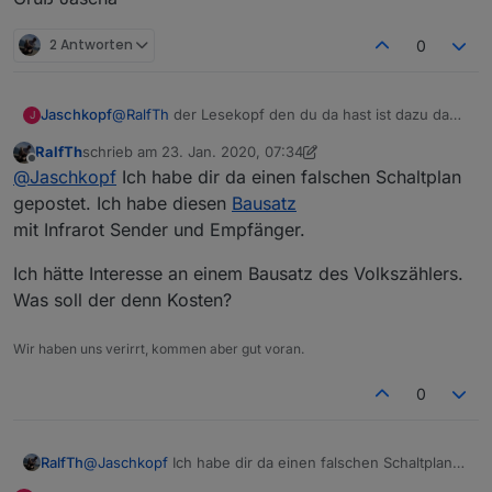
2 Antworten
0
@
RalfTh
der Lesekopf den du da hast ist dazu da
Jaschkopf
J
um Blinkimpulse der s0 Schnittstelle auszuwerten.
RalfTh
schrieb am
23. Jan. 2020, 07:34
Damit kann ich dir leider nicht weiter helfen. Ich
Gruß Jascha
zuletzt editiert von RalfTh
Offline
@
Jaschkopf
Ich habe dir da einen falschen Schaltplan
habe aber noch Volkszähler Bausätze hier liegen
falls du Interesse hast. So lange du keine Werte
gepostet. Ich habe diesen
Bausatz
angezeigt bekommst stimmt etwas noch nicht. Du
mit Infrarot Sender und Empfänger.
kannst aber in der Konsole die Rohwerte anzeigen
lassen. Der Befehl "sensor53 d1" aktiviert die
Ich hätte Interesse an einem Bausatz des Volkszählers.
Debug Ausgabe des 1. Zählers.
Was soll der denn Kosten?
Das Skript habe ich auch mal so eingestellt. Bei mir
arbeitet ein Zähler von der Firma:
Wir haben uns verirrt, kommen aber gut voran.
0
Ich hoffe, das passt so mit dem Skript.
Bleibt nur noch ein letztes Problem: Ich habe den
@
Jaschkopf
Ich habe dir da einen falschen Schaltplan
RalfTh
Sensor von ELV, da der Volkszähler nicht erhältlich ist.
gepostet. Ich habe diesen
Bausatz
GND und +5V(das braucht wohl der Sensor von ELV)