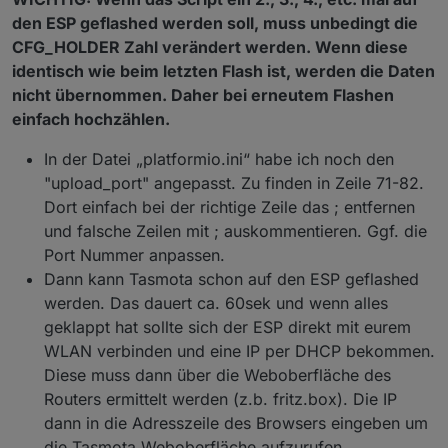
// (SmartMetering für Stromzähler xsns_53_SML.ino)
den ESP geflashed werden soll, muss unbedingt die
#
undef
 USE_SML_M
CFG_HOLDER Zahl verändert werden. Wenn diese
#
define
 USE_SML_M
identisch wie beim letzten Flash ist, werden die Daten
nicht übernommen. Daher bei erneutem Flashen
// -- WEB_Display --------------------------
#
define
 USE_SCRIPT_WEB_DISPLAY
einfach hochzählen.
//--Rules oder Scripter benutzen: -----------------
//um rules zu verwenden gar nichts tun
In der Datei „platformio.ini“ habe ich noch den
// -- um scripter zu verwenden
"upload_port" angepasst. Zu finden in Zeile 71-82.
#
undef
 USE_RULES
Dort einfach bei der richtige Zeile das ; entfernen
#
define
 USE_SCRIPT
und falsche Zeilen mit ; auskommentieren. Ggf. die
Port Nummer anpassen.
Dann kann Tasmota schon auf den ESP geflashed
werden. Das dauert ca. 60sek und wenn alles
geklappt hat sollte sich der ESP direkt mit eurem
WLAN verbinden und eine IP per DHCP bekommen.
Diese muss dann über die Weboberfläche des
Routers ermittelt werden (z.b. fritz.box). Die IP
dann in die Adresszeile des Browsers eingeben um
die Tasmota Weboberfläche aufzurufen.