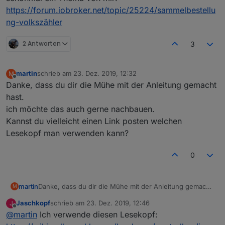
https://forum.iobroker.net/topic/25224/sammelbestellu
ng-volkszähler
2 Antworten
3
martin
schrieb am
23. Dez. 2019, 12:32
M
zuletzt editiert von
Offline
Danke, dass du dir die Mühe mit der Anleitung gemacht
hast.
ich möchte das auch gerne nachbauen.
Kannst du vielleicht einen Link posten welchen
Lesekopf man verwenden kann?
0
martin
Danke, dass du dir die Mühe mit der Anleitung gemacht
M
hast.
Jaschkopf
schrieb am
23. Dez. 2019, 12:46
J
ich möchte das auch gerne nachbauen.
zuletzt editiert von
Offline
@
martin
Ich verwende diesen Lesekopf:
Kannst du vielleicht einen Link posten welchen
Lesekopf man verwenden kann?