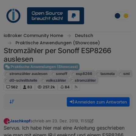
Weiter zum Inhalt
ioBroker Community Home
Deutsch
Praktische Anwendungen (Showcase)
Stromzähler per Sonoff ESP8266
auslesen
Praktische Anwendungen (Showcase)
stromzähler auslesen
sonoff
esp8266
tasmota
sml
d0-schnittstelle
volkszähler
stromzähler
562
83
257.2k
84
Anmelden zum Antworten
Jaschkopf
schrieb am
23. Dez. 2019, 11:55
J
zuletzt editiert von Jaschkopf
3. Dez. 2020, 22:51
Offline
Servus. Ich habe hier mal eine Anleitung geschrieben
wie man mit einem IR-Lesekopf und einem ESP8266