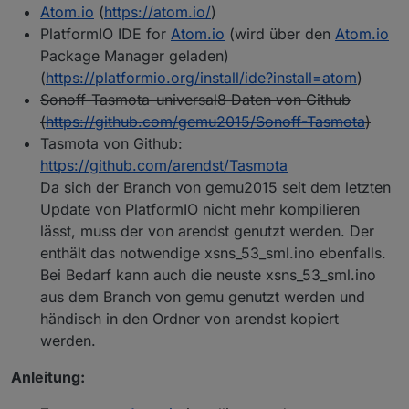
Atom.io
(
https://atom.io/
)
PlatformIO IDE for
Atom.io
(wird über den
Atom.io
Package Manager geladen)
(
https://platformio.org/install/ide?install=atom
)
Sonoff-Tasmota-universal8 Daten von Github
(
https://github.com/gemu2015/Sonoff-Tasmota
)
Tasmota von Github:
https://github.com/arendst/Tasmota
Da sich der Branch von gemu2015 seit dem letzten
Update von PlatformIO nicht mehr kompilieren
lässt, muss der von arendst genutzt werden. Der
enthält das notwendige xsns_53_sml.ino ebenfalls.
Bei Bedarf kann auch die neuste xsns_53_sml.ino
aus dem Branch von gemu genutzt werden und
händisch in den Ordner von arendst kopiert
werden.
Anleitung: