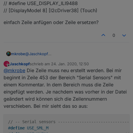
// #define USE_DISPLAY_ILI9488
// [DisplayModel 8] [I2cDriver38] (Touch)
einfach Zeile anfügen oder Zeile ersetzen?
0
@
Jaschkopf
mkrobe
in Deiner Anleitung steht:
Jaschkopf
schrieb am
24. Jan. 2020, 12:50
J
Zeile 454:
zuletzt editiert von
Offline
@
mkrobe
Die Zeile muss neu erstellt werden. Bei mir
ALT:
NEU: #define USE_SML_M
jedoch in der orig. my_user_config.h steht in Zeile 454:
beginnt in Zeile 453 der Bereich "Serial Sensors" mit
einem Kommentar. In dem Bereich muss die Zeile
// #define USE_DISPLAY_ILI9488
eingefügt werden. Je nachdem was vorher in der Datei
// [DisplayModel 8] [I2cDriver38] (Touch)
geändert wird können sich die Zeilennummern
einfach Zeile anfügen oder Zeile ersetzen?
verschieben. Bei mir sieht das so aus:
// -- Serial sensors ------------------------------
#
define
 USE_SML_M