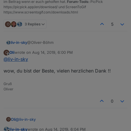
im Beitrag wenn er euch geholfen hat.
Forum-Tools:
PicPick
https://picpick.app/en/download/ und ScreenToGif
https://www.screentogif.com/downloads.html
O
3 Replies
5
@Oliver-Böhm
liv-in-sky
Oli
wrote on
Aug 14, 2019, 6:00 PM
O
probier mal
last edited by
Offline
@
liv-in-sky
legt die datenpunkte unter javascript.0.Netzwerk ab -
wow, du bist der Beste, vielen herzlichen Dank !!
bitte Hostnamen wieder ändern!!! 2 mal:
auch im replace
var cacheSelector = $('[id=ping.0.raspberry3.
console.log(cacheSelector);

Gruß
bei mir läuft es so - echte profis machen das
var counter =0;

Oliver
vielleicht anders - bitte um nachsicht
cacheSelector.each(function(id, i) {

  counter = counter+1

0
   var devicename = getObject(id).common.name
   var ip = id.replace(/_/g, ".");

   var ip = ip.replace(/ping.0.raspberry3./g,
@
liv-in-sky
Oli
O
   log(id + " : " + devicename + " : " + ip )
liv-in-sky
wrote on
Aug 14, 2019, 6:04 PM
wow, du bist der Beste, vielen herzlichen Dank !!