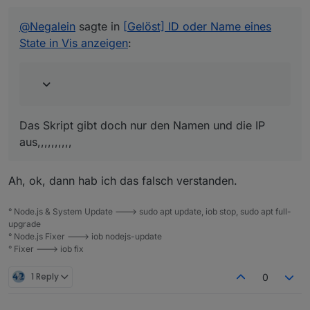
Das Skript gibt doch nur den Namen und die IP
aus,,,,,,,,,,
@
Negalein
sagte in
[Gelöst] ID oder Name eines
State in Vis anzeigen
:
Das Skript gibt doch nur den Namen und die IP
aus,,,,,,,,,,
Ah, ok, dann hab ich das falsch verstanden.
° Node.js & System Update ---> sudo apt update, iob stop, sudo apt full-
upgrade
° Node.js Fixer ---> iob nodejs-update
° Fixer ---> iob fix
1 Reply
0