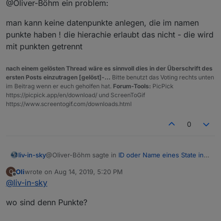
@Oliver-Böhm ein problem:
man kann keine datenpunkte anlegen, die im namen
punkte haben ! die hierachie erlaubt das nicht - die wird
mit punkten getrennt
nach einem gelösten Thread wäre es sinnvoll dies in der Überschrift des
ersten Posts einzutragen [gelöst]-...
Bitte benutzt das Voting rechts unten
im Beitrag wenn er euch geholfen hat.
Forum-Tools:
PicPick
https://picpick.app/en/download/ und ScreenToGif
https://www.screentogif.com/downloads.html
0
@Oliver-Böhm sagte in
ID oder Name eines State in
liv-in-sky
Vis anzeigen
:
Oli
wrote on
Aug 14, 2019, 5:20 PM
O
last edited by
Offline
@
liv-in-sky
@
liv-in-sky
@Oliver-Böhm ein problem:
da hast du mich jetzt falsch verstanden, möchte
wo sind denn Punkte?
das wie folgt anlegen:
man kann keine datenpunkte anlegen, die im namen