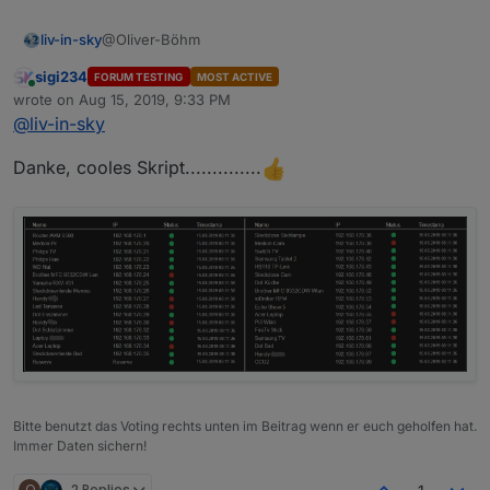
@Oliver-Böhm
liv-in-sky
sigi234
FORUM TESTING
MOST ACTIVE
noch wichtig - im setting des pingadapters dürfen
Online
wrote on
Aug 15, 2019, 9:33 PM
keine domainnamen am namen hängen
last edited by
@
liv-in-sky
alo SamsungTV ist ok aber SamsungTV.fritz.box
würde nicht funktionieren -
wegen der punkte!
Danke, cooles Skript..............
Bitte benutzt das Voting rechts unten im Beitrag wenn er euch geholfen hat.
Immer Daten sichern!
O
2 Replies