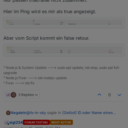
   devicename="Netzwerk.Gerät"+counter.toStri
   setStateDelayed(devicename, ip, 800);

Hier im Ping wird es mir als true angezeigt.
   createState(devicename, 'empty', { name: 
});

log(counter);

  createState('Netzwerk.Anzahl', 0, { name: 
Aber vom Script kommt ein false retour.
° Node.js & System Update ---> sudo apt update, iob stop, sudo apt full-
upgrade
° Node.js Fixer ---> iob nodejs-update
° Fixer ---> iob fix
O
2 Replies
0
@
liv-in-sky
sagte in
[Gelöst] ID oder Name eines
Negalein
State in Vis anzeigen
:
sigi234
FORUM TESTING
MOST ACTIVE
Online