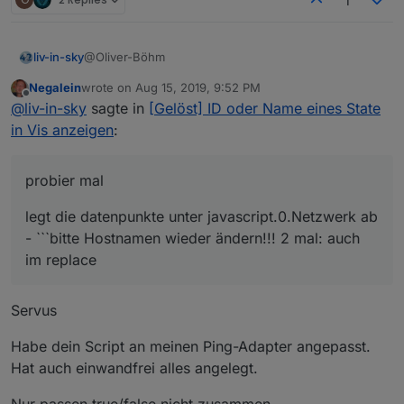
1
@Oliver-Böhm
liv-in-sky
Negalein
wrote on
Aug 15, 2019, 9:52 PM
probier mal
last edited by
Offline
@
liv-in-sky
sagte in
[Gelöst] ID oder Name eines State
legt die datenpunkte unter javascript.0.Netzwerk ab -
in Vis anzeigen
:
bitte Hostnamen wieder ändern!!! 2 mal:
auch im replace
var cacheSelector = $('[id=ping.0.raspberry3.
probier mal
console.log(cacheSelector);

bei mir läuft es so - echte profis machen das
var counter =0;

vielleicht anders - bitte um nachsicht
cacheSelector.each(function(id, i) {

legt die datenpunkte unter javascript.0.Netzwerk ab
  counter = counter+1

- ```bitte Hostnamen wieder ändern!!! 2 mal: auch
   var devicename = getObject(id).common.name
im replace
   var ip = id.replace(/_/g, ".");

   var ip = ip.replace(/ping.0.raspberry3./g,
Servus
   log(id + " : " + devicename + " : " + ip )
   var devicenameName=devicename;

Habe dein Script an meinen Ping-Adapter angepasst.
Hat auch einwandfrei alles angelegt.
   devicename="Netzwerk.Gerät"+counter.toStri
   createState(devicename, 'empty', { name: 
   setStateDelayed(devicename, devicenameName
Nur passen true/false nicht zusammen.