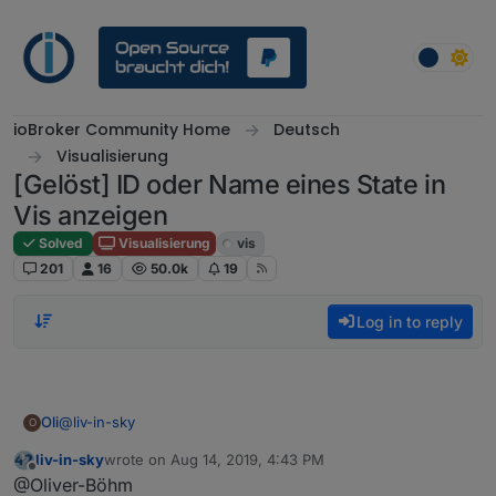
Skip to content
ioBroker Community Home
Deutsch
Visualisierung
[Gelöst] ID oder Name eines State in
Vis anzeigen
Solved
Visualisierung
vis
201
16
50.0k
19
Log in to reply
@
liv-in-sky
Oli
O
liv-in-sky
wrote on
Aug 14, 2019, 4:43 PM
die IP Adresse habe ich schon mal erzeugt
last edited by
Offline
@Oliver-Böhm