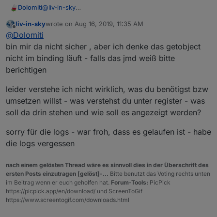
@
liv-in-sky
Dolomiti
Habe dein Skript ausprobiert, funktioniert super bei
liv-in-sky
wrote on
Aug 16, 2019, 11:35 AM
mir. Hab mich nur über die ganzen log-Ausgaben
log(getObject("modbus.0.inputRegisters.0_T_WZ
last edited by
Offline
@
Dolomiti
gewundert, bei mir war noch auf Debug und Verbose
Man kann aber darauf anscheinend nicht direkt im VIS
gestellt
bin mir da nicht sicher , aber ich denke das getobject
zugreifen. Ich wollte mir eine Übersicht aller Register
Nachdem ich mal in meinen Skript-Versuchen auf
nicht im binding läuft - falls das jmd weiß bitte
mit dem Namen bauen. Vielleicht geht das mit
meinem Testsystem gestöbert habe, habe ich auch
berichtigen
Bindings, aber damit stehe ich noch etwas auf
einen Code-Schnipsel ähnlich wie deinen zum loggen
Kriegsfuss.
des
common.name
gefunden.
leider verstehe ich nicht wirklich, was du benötigst bzw
umsetzen willst - was verstehst du unter register - was
soll da drin stehen und wie soll es angezeigt werden?
sorry für die logs - war froh, dass es gelaufen ist - habe
die logs vergessen
nach einem gelösten Thread wäre es sinnvoll dies in der Überschrift des
ersten Posts einzutragen [gelöst]-...
Bitte benutzt das Voting rechts unten
im Beitrag wenn er euch geholfen hat.
Forum-Tools:
PicPick
https://picpick.app/en/download/ und ScreenToGif
https://www.screentogif.com/downloads.html