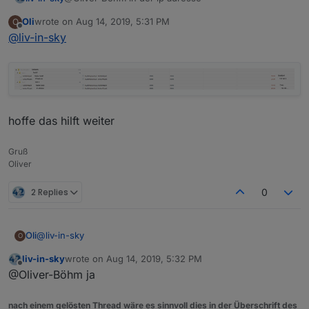
Oli
wrote on
Aug 14, 2019, 5:31 PM
O
heizölsorte = IP adresse
last edited by
Offline
@
liv-in-sky
hoffe das hilft weiter
Gruß
Oliver
2 Replies
0
@
liv-in-sky
Oli
O
liv-in-sky
wrote on
Aug 14, 2019, 5:32 PM
last edited by
Offline
@Oliver-Böhm ja
hoffe das hilft weiter
nach einem gelösten Thread wäre es sinnvoll dies in der Überschrift des