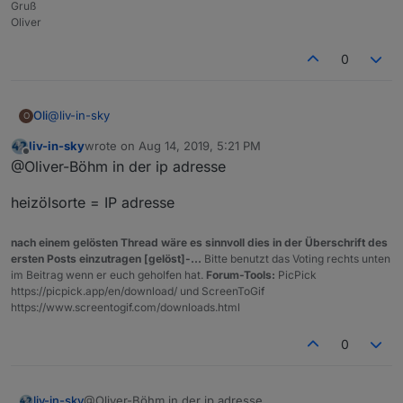
Gruß
punkte haben ! die hierachie erlaubt das nicht - die
Oliver
wird mit punkten getrennt
0
@
liv-in-sky
Oli
Heizöl = Netzwerk
O
Bestelldaten = Gerät 1
liv-in-sky
wrote on
Aug 14, 2019, 5:21 PM
wo sind denn Punkte?
Entladestellen = Gerätename
last edited by
Offline
@Oliver-Böhm in der ip adresse
Heizölsorte = IP Adresse
und das für jedes Gerät.
heizölsorte = IP adresse
Zusätzlich sollte noch ein Datenpunkt mit der
nach einem gelösten Thread wäre es sinnvoll dies in der Überschrift des
Anzahl der Geräte angelegt werden, sobald
ersten Posts einzutragen [gelöst]-...
Bitte benutzt das Voting rechts unten
dieser sich ändert, sollte das Script ausgeführt
im Beitrag wenn er euch geholfen hat.
Forum-Tools:
PicPick
werden.
https://picpick.app/en/download/ und ScreenToGif
https://www.screentogif.com/downloads.html
0
@Oliver-Böhm in der ip adresse
liv-in-sky