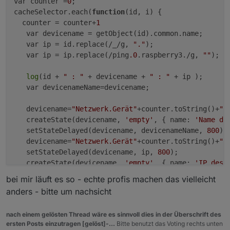
var counter =
0
;

cacheSelector.each(
function
(id, i)
 {

  counter = counter+
1
   var devicename = getObject(id).common.name;

   var ip = id.replace(/_/g, 
"."
);

   var ip = ip.replace(/ping
.0
.raspberry3./g, 
""
);

log
(id + 
" : "
 + devicename + 
" : "
 + ip );

   var devicenameName=devicename;

   devicename=
"Netzwerk.Gerät"
+counter.toString()+
".
   createState(devicename, 
'empty'
, { name: 
'Name de
   setStateDelayed(devicename, devicenameName, 
800
);

   devicename=
"Netzwerk.Gerät"
+counter.toString()+
".
   setStateDelayed(devicename, ip, 
800
);

   createState(devicename, 
'empty'
, { name: 
'IP des 
});

bei mir läuft es so - echte profis machen das vielleicht
anders - bitte um nachsicht
log
(counter);

  createState(
'Netzwerk.Anzahl'
, 
0
, { name: 
'Anzahl'
nach einem gelösten Thread wäre es sinnvoll dies in der Überschrift des
  setStateDelayed(
'Netzwerk.Anzahl'
, counter, 
800
ersten Posts einzutragen [gelöst]-...
Bitte benutzt das Voting rechts unten