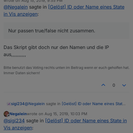
probier mal
wrote on
Aug 15, 2019, 9:55 PM
last edited by
@
Negalein
sagte in
[Gelöst] ID oder Name eines State
Servus
legt die datenpunkte unter javascript.0.Netzwerk
in Vis anzeigen
:
ab - ```bitte Hostnamen wieder ändern!!! 2 mal:
auch im replace
Habe dein Script an meinen Ping-Adapter angepasst.
Hat auch einwandfrei alles angelegt.
Nur passen true/false nicht zusammen.
Nur passen true/false nicht zusammen.
Hier im Ping wird es mir als true angezeigt.
Das Skript gibt doch nur den Namen und die IP
aus,,,,,,,,,,
Aber vom Script kommt ein false retour.
Bitte benutzt das Voting rechts unten im Beitrag wenn er euch geholfen hat.
Immer Daten sichern!
0
@
Negalein
sagte in
[Gelöst] ID oder Name eines State
sigi234
in Vis anzeigen
:
Negalein
wrote on
Aug 15, 2019, 10:03 PM
last edited by
Offline
Nur passen true/false nicht zusammen.
@
sigi234
sagte in
[Gelöst] ID oder Name eines State in
Vis anzeigen
: