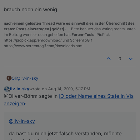
var name = getObject(id).common.name;
brauch noch ein wenig
var ip = id.replace(/_/g, ".");
var ip = ip.replace(/ping.0.iobroker-1./g, "");
log(id + " : " + name + " " + ip );
nach einem gelösten Thread wäre es sinnvoll dies in der Überschrift des
ersten Posts einzutragen [gelöst]-...
Bitte benutzt das Voting rechts unten
im Beitrag wenn er euch geholfen hat.
Forum-Tools:
PicPick
https://picpick.app/en/download/ und ScreenToGif
https://www.screentogif.com/downloads.html
0
@
liv-in-sky
Oli
O
liv-in-sky
wrote on
Aug 14, 2019, 5:17 PM
da hast du mich jetzt falsch verstanden, möchte das wie
last edited by
Offline
@Oliver-Böhm sagte in
ID oder Name eines State in Vis
folgt anlegen:
anzeigen
:
@
liv-in-sky
da hast du mich jetzt falsch verstanden, möchte