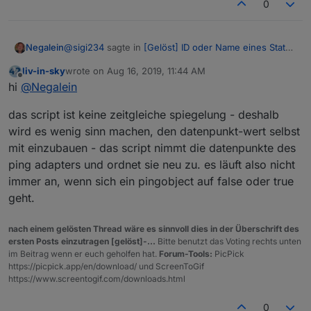
0
@
sigi234
sagte in
[Gelöst] ID oder Name eines State
Negalein
in Vis anzeigen
:
liv-in-sky
wrote on
Aug 16, 2019, 11:44 AM
last edited by
Offline
@
Negalein
sagte in
[Gelöst] ID oder Name eines
hi
@
Negalein
State in Vis anzeigen
:
Ah, ok, dann hab ich das falsch verstanden.
das script ist keine zeitgleiche spiegelung - deshalb
wird es wenig sinn machen, den datenpunkt-wert selbst
Nur passen true/false nicht zusammen.
mit einzubauen - das script nimmt die datenpunkte des
ping adapters und ordnet sie neu zu. es läuft also nicht
Das Skript gibt doch nur den Namen und die IP
immer an, wenn sich ein pingobject auf false oder true
aus,,,,,,,,,,
geht.
nach einem gelösten Thread wäre es sinnvoll dies in der Überschrift des
ersten Posts einzutragen [gelöst]-...
Bitte benutzt das Voting rechts unten
im Beitrag wenn er euch geholfen hat.
Forum-Tools:
PicPick
https://picpick.app/en/download/ und ScreenToGif
https://www.screentogif.com/downloads.html
0