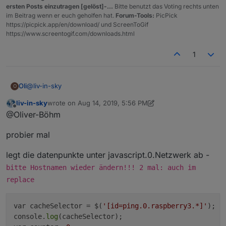
ersten Posts einzutragen [gelöst]-...
Bitte benutzt das Voting rechts unten
im Beitrag wenn er euch geholfen hat.
Forum-Tools:
PicPick
https://picpick.app/en/download/ und ScreenToGif
https://www.screentogif.com/downloads.html
1
@
liv-in-sky
Oli
O
liv-in-sky
wrote on
Aug 14, 2019, 5:56 PM
last edited by liv-in-sky
Aug 14, 2019, 7:57 PM
Offline
@Oliver-Böhm
hoffe das hilft weiter
probier mal
legt die datenpunkte unter javascript.0.Netzwerk ab -
bitte Hostnamen wieder ändern!!! 2 mal: auch im
replace
var cacheSelector = $(
'[id=ping.0.raspberry3.*]'
);

console.
log
(cacheSelector);
