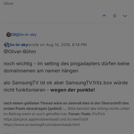
Oliver
0
@
liv-in-sky
Oli
O
liv-in-sky
wrote on
Aug 14, 2019, 6:14 PM
funktioniert super
last edited by
Offline
@Oliver-Böhm
noch wichtig - im setting des pingadapters dürfen keine
domainnamen am namen hängen
alo SamsungTV ist ok aber SamsungTV.fritz.box würde
nicht funktionieren -
wegen der punkte!
nach einem gelösten Thread wäre es sinnvoll dies in der Überschrift des
ersten Posts einzutragen [gelöst]-...
Bitte benutzt das Voting rechts unten
im Beitrag wenn er euch geholfen hat.
Forum-Tools:
PicPick
https://picpick.app/en/download/ und ScreenToGif
https://www.screentogif.com/downloads.html