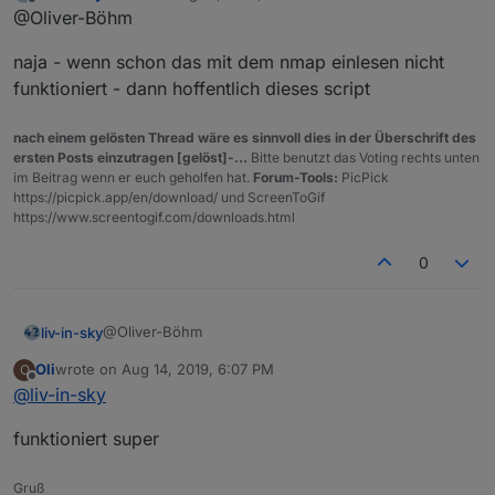
last edited by
   var devicenameName=devicename;

Offline
@Oliver-Böhm
   devicename="Netzwerk.Gerät"+counter.toStri
naja - wenn schon das mit dem nmap einlesen nicht
   createState(devicename, 'empty', { name: 
funktioniert - dann hoffentlich dieses script
   setStateDelayed(devicename, devicenameName
   devicename="Netzwerk.Gerät"+counter.toStri
   setStateDelayed(devicename, ip, 800);

nach einem gelösten Thread wäre es sinnvoll dies in der Überschrift des
   createState(devicename, 'empty', { name: 
ersten Posts einzutragen [gelöst]-...
Bitte benutzt das Voting rechts unten
});

im Beitrag wenn er euch geholfen hat.
Forum-Tools:
PicPick
https://picpick.app/en/download/ und ScreenToGif
log(counter);

https://www.screentogif.com/downloads.html
  createState('Netzwerk.Anzahl', 0, { name: 
0
@Oliver-Böhm
liv-in-sky
Oli
wrote on
Aug 14, 2019, 6:07 PM
O
naja - wenn schon das mit dem nmap einlesen nicht
last edited by
Offline
@
liv-in-sky
funktioniert - dann hoffentlich dieses script
funktioniert super
Gruß