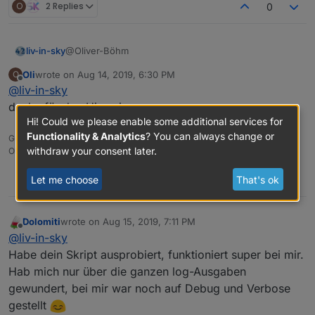
O
2 Replies
0
@Oliver-Böhm
liv-in-sky
Oli
wrote on
Aug 14, 2019, 6:30 PM
O
noch wichtig - im setting des pingadapters dürfen
last edited by
Offline
@
liv-in-sky
keine domainnamen am namen hängen
alo SamsungTV ist ok aber SamsungTV.fritz.box
danke für den Hinweis
würde nicht funktionieren -
wegen der punkte!
Hi! Could we please enable some additional services for
Functionality & Analytics
? You can always change or
Gruß
withdraw your consent later.
Oliver
Let me choose
That's ok
0
Dolomiti
wrote on
Aug 15, 2019, 7:11 PM
last edited by
Offline
@
liv-in-sky
Habe dein Skript ausprobiert, funktioniert super bei mir.
Hab mich nur über die ganzen log-Ausgaben
gewundert, bei mir war noch auf Debug und Verbose
gestellt