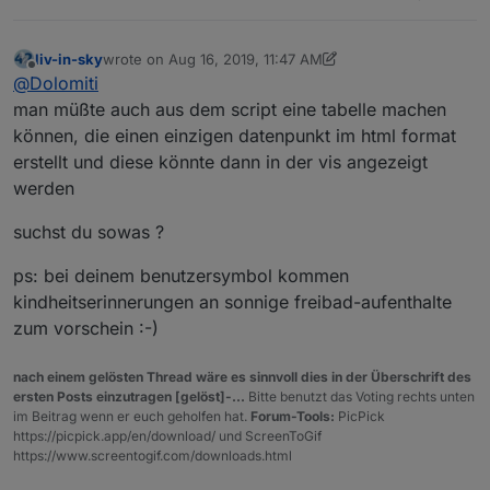
liv-in-sky
wrote on
Aug 16, 2019, 11:47 AM
last edited by liv-in-sky
Aug 16, 2019, 1:50 PM
Offline
@
Dolomiti
man müßte auch aus dem script eine tabelle machen
können, die einen einzigen datenpunkt im html format
erstellt und diese könnte dann in der vis angezeigt
werden
suchst du sowas ?
ps: bei deinem benutzersymbol kommen
kindheitserinnerungen an sonnige freibad-aufenthalte
zum vorschein :-)
nach einem gelösten Thread wäre es sinnvoll dies in der Überschrift des
ersten Posts einzutragen [gelöst]-...
Bitte benutzt das Voting rechts unten
im Beitrag wenn er euch geholfen hat.
Forum-Tools:
PicPick
https://picpick.app/en/download/ und ScreenToGif
https://www.screentogif.com/downloads.html