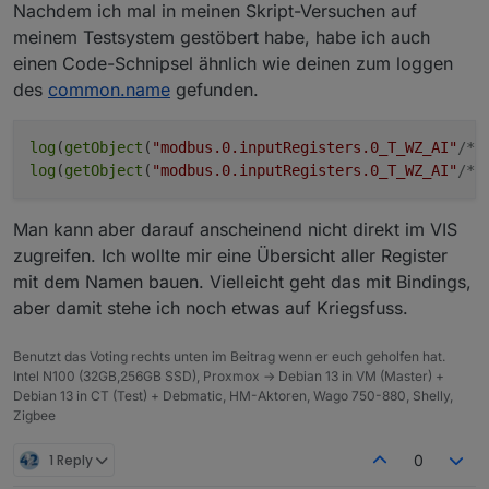
Nachdem ich mal in meinen Skript-Versuchen auf
meinem Testsystem gestöbert habe, habe ich auch
einen Code-Schnipsel ähnlich wie deinen zum loggen
des
common.name
gefunden.
log
(
getObject
(
"modbus.0.inputRegisters.0_T_WZ_AI"
/*T
log
(
getObject
(
"modbus.0.inputRegisters.0_T_WZ_AI"
/*T
Man kann aber darauf anscheinend nicht direkt im VIS
zugreifen. Ich wollte mir eine Übersicht aller Register
mit dem Namen bauen. Vielleicht geht das mit Bindings,
aber damit stehe ich noch etwas auf Kriegsfuss.
Benutzt das Voting rechts unten im Beitrag wenn er euch geholfen hat.
Intel N100 (32GB,256GB SSD), Proxmox -> Debian 13 in VM (Master) +
Debian 13 in CT (Test) + Debmatic, HM-Aktoren, Wago 750-880, Shelly,
Zigbee
1 Reply
0