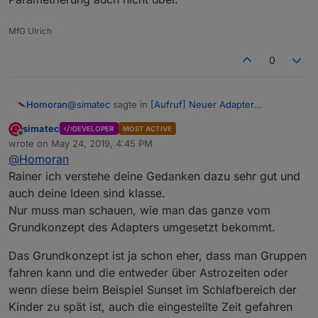
MfG Ulrich
0
@
simatec
sagte in
[Aufruf] Neuer Adapter
Homoran
ioBroker.shuttercontrol
:
simatec
DEVELOPER
MOST ACTIVE
Offline
aber am Ende scheitert es an der
wrote on
May 24, 2019, 4:45 PM
last edited by
Userfreundlichkeit bei der Bedienung.
@
Homoran
Das sehe ich etwas entspannter:
Rainer ich verstehe deine Gedanken dazu sehr gut und
auch deine Ideen sind klasse.
@
Homoran
sagte in
[Aufruf] Neuer Adapter
Nur muss man schauen, wie man das ganze vom
ioBroker.shuttercontrol
:
Grundkonzept des Adapters umgesetzt bekommt.
Natürlich kann man das ganze individualisieren
auf die Spitze treiben. Aber meiner Meinung
Das Grundkonzept ist ja schon eher, dass man Gruppen
und nochmals meine persönliche Meinung.
stellt man diese Parameter nur einmal ein, und
fahren kann und die entweder über Astrozeiten oder
Der Adapter ergibt nur als Gesamtkunstwerk einen
wenn es dazu je Rolladen ein popup mit den
Sinn
Einstellungen gibt, belibt die Tabelle auch
wenn diese beim Beispiel Sunset im Schlafbereich der
halbwegs übersichtlich.
Kinder zu spät ist, auch die eingestellte Zeit gefahren