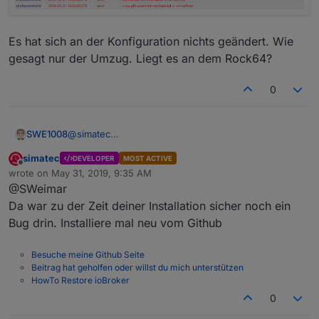
Es hat sich an der Konfiguration nichts geändert. Wie
gesagt nur der Umzug. Liegt es an dem Rock64?
0
@
simatec
SWE1008
Hallo,
simatec
DEVELOPER
MOST ACTIVE
ich habe letzte Woche mein ioBroker System von
Offline
wrote on
May 31, 2019, 9:35 AM
einem Raspi auf ein Rock64 umgezogen. Seitdem
last edited by
@SWeimar
kommt folgende Fehlermeldung wenn ein Rolladen
fahren soll:
Da war zu der Zeit deiner Installation sicher noch ein
Bug drin. Installiere mal neu vom Github
Es hat sich an der Konfiguration nichts geändert. Wie
Besuche meine Github Seite
gesagt nur der Umzug. Liegt es an dem Rock64?
Beitrag hat geholfen oder willst du mich unterstützen
HowTo Restore ioBroker
0