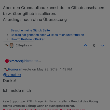
Aber den Grundaufbau kannst du im Github anschauen
bzw. über github installieren.
Allerdings noch ohne Übersetzung
Besuche meine Github Seite
Beitrag hat geholfen oder willst du mich unterstützen
HowTo Restore ioBroker
2 Replies
0
@
Homoran
simatec
Den Aufbau kannst du so testen.
Homoran
wrote on
May 28, 2019, 4:49 PM
Funktionen sind aber noch nicht alle vorhanden.
Was aktuell in der Tabelle geht ist folgendes
last edited by
Do not disturb
@
simatec
Da muss ich die nächsten Tage noch etwas Zeit
investieren.
Anlegen von Rolläden
Danke!
Mich hat die Tabelle mit SelectID Auswahl zum
Was geht ansich:
enabled Funktion
verzweifeln gebracht.
Sunprotec Funktion
Ich melde mich
Auswahl type (es haben noch nicht alle Typen
Steuerung der Rolläden über vorgegebene Zeit
Funktionen)
Ich muss also in den nächsten Tagen die Funktionen
oder Astro
kein Support per PN! - Fragen im Forum stellen -
Benutzt das Voting
der Tabelle noch zum leben erwecken.
Feiertagsfunktion
rechts unten im Beitrag wenn er euch geholfen hat.
Dann würde ich ne Beta zum testen rausbringen.
Sunprotect
Aber den Grundaufbau kannst du im Github