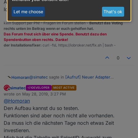
Also eine versteckte Automatik?
Ich habe immer die checkbox dafür gesucht.
Let me choose
That's ok
kein Support per PN! - Fragen im Forum stellen -
Benutzt das Voting
rechts unten im Beitrag wenn er euch geholfen hat.
Das Forum freut sich über eine Spende. Benutzt dazu den
Spendenbutton oben rechts. Danke!
der Installationsfixer:
curl -fsL https://iobroker.net/fix.sh | bash -
0
@
simatec
sagte in
[Aufruf] Neuer Adapter
Homoran
ioBroker.shuttercontrol
:
simatec
DEVELOPER
MOST ACTIVE
Offline
So Rainer ... schau mal das wäre jetzt so meine
wrote on
May 28, 2019, 3:27 PM
last edited by
Vorstellung.
@
Homoran
Kann man das schon live testen?
Den Aufbau kannst du so testen.
Am Handy nicht groß genug
Funktionen sind aber noch nicht alle vorhanden.
@
simatec
sagte in
[Aufruf] Neuer Adapter
Da muss ich die nächsten Tage noch etwas Zeit
ioBroker.shuttercontrol
:
investieren.
Ja du kannst im Menü die frühste und späteste
Mich hat die Tabelle mit SelectID Auswahl zum