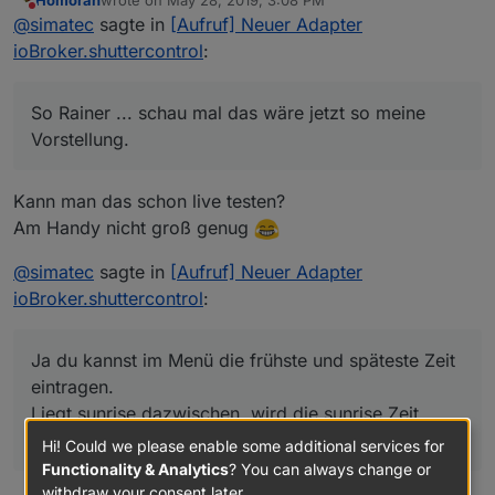
last edited by
Do not disturb
sunrise/golden hour
@
simatec
sagte in
[Aufruf] Neuer Adapter
ioBroker.shuttercontrol
:
So Rainer ... schau mal das wäre jetzt so meine
Vorstellung.
So Rainer ... schau mal das wäre jetzt so meine
Die Untermenüs für alle Einstellungen zu den
Vorstellung.
Rolladenzeiten der einzelnen Bereiche und der
ganzen Astro und SunProtect wären dann separate
Tabs im Menü.
Kann man das schon live testen?
Am Handy nicht groß genug
@
simatec
sagte in
[Aufruf] Neuer Adapter
ioBroker.shuttercontrol
:
Ja du kannst im Menü die frühste und späteste Zeit
eintragen.
Liegt sunrise dazwischen, wird die sunrise Zeit
genommen, sonst immer die späteste Zeit.
Hi! Could we please enable some additional services for
Functionality & Analytics
? You can always change or
withdraw your consent later.