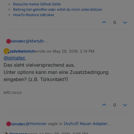
Besuch im Gästezimmer, wenn die Automatik
Besuche meine Github Seite
nur einmalig ausgesetzt werden soll (und ggf.
Beitrag hat geholfen oder willst du mich unterstützen
abends wieder manuell "bestätigt" werden
HowTo Restore ioBroker
muss.
0
simatec
@
MartyBr
Ja du kannst im Menü die frühste und späteste Zeit
zahnheinrich
wrote on
May 28, 2019, 2:14 PM
Z
eintragen.
last edited by
Offline
@
simatec
Liegt sunrise dazwischen, wird die sunrise Zeit
genommen, sonst immer die späteste Zeit.
Das sieht vielversprechend aus.
Unter options kann man eine Zusatzbedingung
eingeben? (z.B. Türkontakt?)
MfG Ulrich
0
@
Homoran
sagte in
[Aufruf] Neuer Adapter
simatec
ioBroker.shuttercontrol
:
Homoran
wrote on
May 28, 2019, 3:08 PM