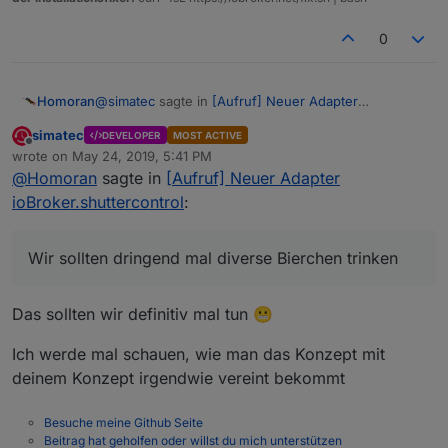
0
@
simatec
sagte in
[Aufruf] Neuer Adapter
Homoran
ioBroker.shuttercontrol
:
simatec
DEVELOPER
MOST ACTIVE
Offline
Ich will eigentlich gerne zur besseren Übersicht
wrote on
May 24, 2019, 5:41 PM
last edited by
alles in einer Tabelle haben.
@
Homoran
sagte in
[Aufruf] Neuer Adapter
ich (eigentlich) auch!
ioBroker.shuttercontrol
:
@
simatec
sagte in
[Aufruf] Neuer Adapter
ioBroker.shuttercontrol
:
Wir sollten dringend mal diverse Bierchen trinken
Dort gibt es aktuell Gruppen als Auswahl.
Aktuell living, living-auto, sleep, sleep-auto und
Das sollten wir definitiv mal tun 😬
und den Sinn darin sehe ich nicht.
astro.
Ich werde mal schauen, wie man das Konzept mit
Diese Gruppen sind IMHO obsolet, wenn es sich
deinem Konzept irgendwie vereint bekommt
dabei um Räume in verschidenen
Himmelsrichtungen, Bewohner mit unterschiedlichen
@
simatec
sagte in
[Aufruf] Neuer Adapter
Wohlfühlverhalten usw. handelt.
ioBroker.shuttercontrol
:
Besuche meine Github Seite
Beitrag hat geholfen oder willst du mich unterstützen