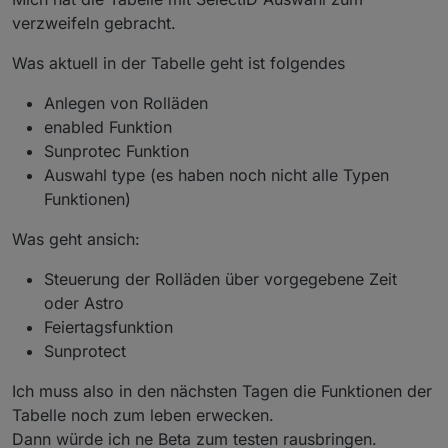
Zeit eintragen.
Also eine versteckte Automatik?
verzweifeln gebracht.
Liegt sunrise dazwischen, wird die sunrise Zeit
Ich habe immer die checkbox dafür gesucht.
genommen, sonst immer die späteste Zeit.
Was aktuell in der Tabelle geht ist folgendes
Anlegen von Rolläden
enabled Funktion
Sunprotec Funktion
Auswahl type (es haben noch nicht alle Typen
Funktionen)
Was geht ansich:
Steuerung der Rolläden über vorgegebene Zeit
oder Astro
Feiertagsfunktion
Sunprotect
Ich muss also in den nächsten Tagen die Funktionen der
Tabelle noch zum leben erwecken.
Dann würde ich ne Beta zum testen rausbringen.