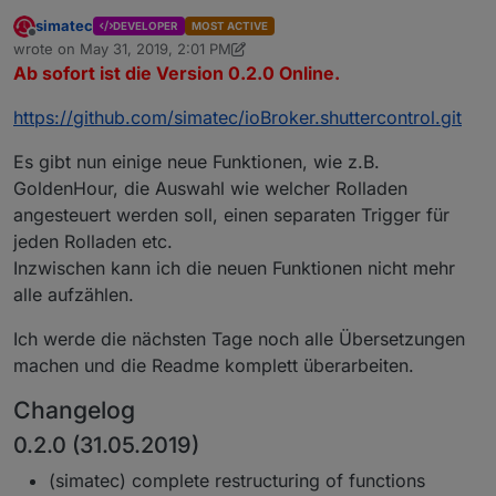
simatec
DEVELOPER
MOST ACTIVE
Offline
wrote on
May 31, 2019, 2:01 PM
last edited by simatec
May 31, 2019, 4:05 PM
Ab sofort ist die Version 0.2.0 Online.
https://github.com/simatec/ioBroker.shuttercontrol.git
Es gibt nun einige neue Funktionen, wie z.B.
GoldenHour, die Auswahl wie welcher Rolladen
angesteuert werden soll, einen separaten Trigger für
jeden Rolladen etc.
Inzwischen kann ich die neuen Funktionen nicht mehr
alle aufzählen.
Ich werde die nächsten Tage noch alle Übersetzungen
machen und die Readme komplett überarbeiten.
Changelog
0.2.0 (31.05.2019)
(simatec) complete restructuring of functions