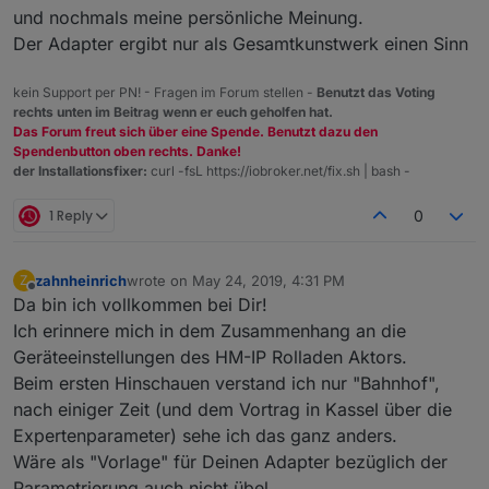
und nochmals meine persönliche Meinung.
Der Adapter ergibt nur als Gesamtkunstwerk einen Sinn
kein Support per PN! - Fragen im Forum stellen -
Benutzt das Voting
rechts unten im Beitrag wenn er euch geholfen hat.
Das Forum freut sich über eine Spende. Benutzt dazu den
Spendenbutton oben rechts. Danke!
der Installationsfixer:
curl -fsL https://iobroker.net/fix.sh | bash -
1 Reply
0
zahnheinrich
wrote on
May 24, 2019, 4:31 PM
Z
last edited by
Offline
Da bin ich vollkommen bei Dir!
Ich erinnere mich in dem Zusammenhang an die
Geräteeinstellungen des HM-IP Rolladen Aktors.
Beim ersten Hinschauen verstand ich nur "Bahnhof",
nach einiger Zeit (und dem Vortrag in Kassel über die
Expertenparameter) sehe ich das ganz anders.
Wäre als "Vorlage" für Deinen Adapter bezüglich der
Parametrierung auch nicht übel.