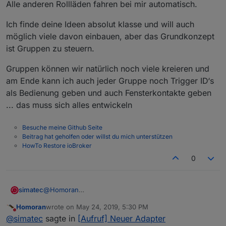
Alle anderen Rollläden fahren bei mir automatisch.
Ich finde deine Ideen absolut klasse und will auch
möglich viele davon einbauen, aber das Grundkonzept
ist Gruppen zu steuern.
Gruppen können wir natürlich noch viele kreieren und
am Ende kann ich auch jeder Gruppe noch Trigger ID‘s
als Bedienung geben und auch Fensterkontakte geben
... das muss sich alles entwickeln
Besuche meine Github Seite
Beitrag hat geholfen oder willst du mich unterstützen
HowTo Restore ioBroker
0
@
Homoran
simatec
Rainer ich verstehe deine Gedanken dazu sehr gut
Homoran
wrote on
May 24, 2019, 5:30 PM
und auch deine Ideen sind klasse.
Das Grundkonzept ist ja schon eher, dass man
last edited by
Do not disturb
@
simatec
sagte in
[Aufruf] Neuer Adapter
Nur muss man schauen, wie man das ganze vom
Gruppen fahren kann und die entweder über