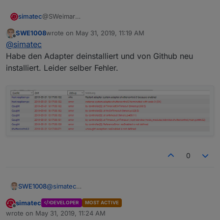
simatec
@SWeimar
Da war zu der Zeit deiner Installation sicher noch ein
SWE1008
wrote on
May 31, 2019, 11:19 AM
Bug drin. Installiere mal neu vom Github
last edited by
Offline
@
simatec
Habe den Adapter deinstalliert und von Github neu
installiert. Leider selber Fehler.
0
@
simatec
SWE1008
Habe den Adapter deinstalliert und von Github neu
simatec
DEVELOPER
MOST ACTIVE
installiert. Leider selber Fehler.
Offline
wrote on
May 31, 2019, 11:24 AM
last edited by