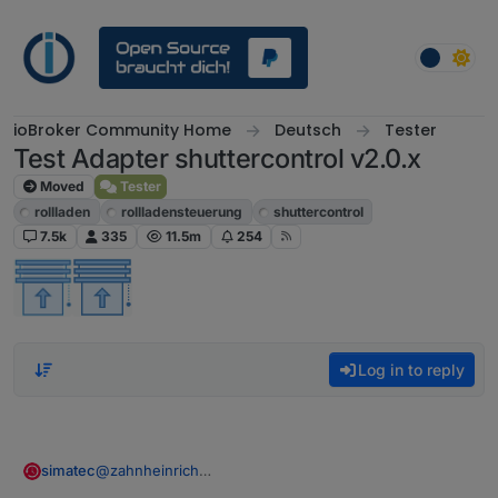
Skip to content
ioBroker Community Home
Deutsch
Tester
Test Adapter shuttercontrol v2.0.x
Moved
Tester
rollladen
rollladensteuerung
shuttercontrol
7.5k
335
11.5m
254
Log in to reply
@
zahnheinrich
simatec
Ich werde mal schauen, was ich für Dinge nach und