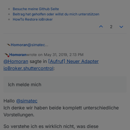
Besuche meine Github Seite
Beitrag hat geholfen oder willst du mich unterstützen
HowTo Restore ioBroker
2
@
simatec
Homoran
Danke!
Homoran
wrote on
May 31, 2019, 2:13 PM
Ich melde mich
last edited by
Do not disturb
@
Homoran
sagte in
[Aufruf] Neuer Adapter
ioBroker.shuttercontrol
:
Ich melde mich
Hallo
@
simatec
Ich denke wir haben beide komplett unterschiedliche
Vorstellungen.
So verstehe ich es wirklich nicht, was diese