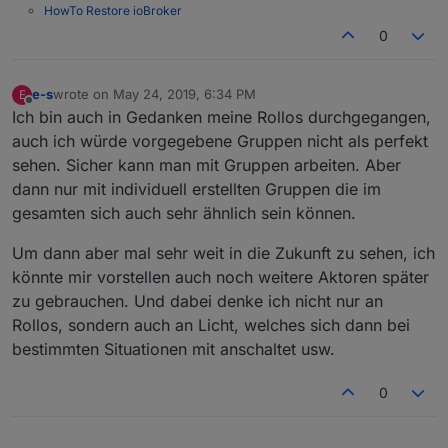
Wenn ich an meine Anforderungen denke, gibt
HowTo Restore ioBroker
es nur eine Terrassentür, die ich wirklich von
0
Bei mir ist es wirklich nur der Rollladen in dem
Auto auf manuell umschalte.
"Arbeits"-Zimmer meiner Frau, die gerne wenn sie
Alle anderen Rollläden fahren bei mir
am PC sitzt "Ruhe" haben will und eine von ihr
Alles andere läuft auch bei mir (wie beschrieben)
automatisch.
festgelegte Helligkeit. alles andere läuft automatisch.
e-s
wrote on
May 24, 2019, 6:34 PM
vollautomatisch (mit unterschiedlichen Zeiten und
E
last edited by
Offline
Dann kamen die Ausnahmen: Kind konnte morgens
Höhen je Zimmer).
@
simatec
sagte in
[Aufruf] Neuer Adapter
Ich bin auch in Gedanken meine Rollos durchgegangen,
länger schlafen, weil erste Stunde frei; Besuch war
ioBroker.shuttercontrol
:
auch ich würde vorgegebene Gruppen nicht als perfekt
da...
sehen. Sicher kann man mit Gruppen arbeiten. Aber
Gruppen können wir natürlich noch viele
dann nur mit individuell erstellten Gruppen die im
kreieren
Aber es gibt deutlich weniger sinnvolle
gesamten sich auch sehr ähnlich sein können.
Gruppierungsmöglichkeiten als individuelle
Einstellungen.
Glaub es einem alten Mann ;-)
Um dann aber mal sehr weit in die Zukunft zu sehen, ich
Wir sollten dringend mal diverse Bierchen trinken
könnte mir vorstellen auch noch weitere Aktoren später
zu gebrauchen. Und dabei denke ich nicht nur an
Rollos, sondern auch an Licht, welches sich dann bei
bestimmten Situationen mit anschaltet usw.
0