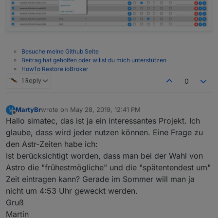
Button um die individuellen Setups zu öffnen
Rollladensteuerung richten soll.
Astrozeiten[sunrise/golden hour]) mit Offset
Ich hoffe das reicht erst einmal
+/-
** spätester Verdunklungsbeginn
** Astro (verschiedene
Astrozeiten[sunset/golden hour]) mit Offset +/-
Beschattungsbedingungen
Besuche meine Github Seite
Beitrag hat geholfen oder willst du mich unterstützen
** ID des Sensors (welcher such immer)
HowTo Restore ioBroker
** Wert der überschritten werden muss
(Number) egal ob °C, irgendeine Helligkeit je
1 Reply
0
nach Sensor...)
** Hysterese oder Wert der zur Beendigung
unterschritten werden muss
MartyBr
wrote on
May 28, 2019, 12:41 PM
M
last edited by
** ggf. ID eines Temp-Sensors innen
Offline
Hallo simatec, das ist ja ein interessantes Projekt. Ich
** ggf. mindeste Raumtemperatur (darunter
glaube, dass wird jeder nutzen können. Eine Frage zu
würde die Fremdeinstrahlung als
den Astr-Zeiten habe ich:
Heizungsunterstützung Geld sparen)
** ggf. Checkbox ob die Himmelsrichtung
Ist berücksichtigt worden, dass man bei der Wahl von
berücksichtigt werden soll (Beschattung nur bei
Astro die "frühestmögliche" und die "spätentendest um"
Sonnenstand +/-80° Azimut)
Zeit eintragen kann? Gerade im Sommer will man ja
Weiter "Störfaktoren"
nicht um 4:53 Uhr geweckt werden.
** ID eines Fenster/Türsensors
** ID eines weiteren Datenpunkts (bool) der
Gruß
individuell gesetzt wird. Bei mir "Kino aktiv",
Martin
wenn die Leinwand runter geht. Dies setzt die