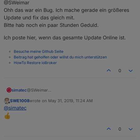
@SWeimar
Ohh das war ein Bug. Ich mache gerade ein größeres
Update und fix das gleich mit.
Bitte hab noch ein paar Stunden Geduld.
Ich poste hier, wenn das gesamte Update Online ist.
Besuche meine Github Seite
Beitrag hat geholfen oder willst du mich unterstützen
HowTo Restore ioBroker
0
@SWeimar
simatec
Ohh das war ein Bug. Ich mache gerade ein größeres
SWE1008
wrote on
May 31, 2019, 11:24 AM
Update und fix das gleich mit.
Ich poste hier, wenn das gesamte Update Online ist.
last edited by
Offline
@
simatec
Bitte hab noch ein paar Stunden Geduld.
0