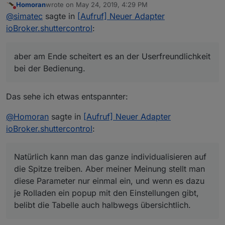
Homoran
wrote on
May 24, 2019, 4:29 PM
nach davon umgesetzt bekomme.
Also muss ich eine gesunde Mischung an Funktionen,
last edited by
Do not disturb
@
simatec
sagte in
[Aufruf] Neuer Adapter
Man kann sicher wahnsinnig viel machen, aber am
Konfigurationsmöglichkeiten und der Bedienbarkeit
Ende scheitert es an der Userfreundlichkeit bei der
hinbekommen
ioBroker.shuttercontrol
:
Bedienung.
Ich sehe es bei backitup. Dieser Adapter hat
inzwischen wahnsinnig viel on Board ubd die User tun
aber am Ende scheitert es an der Userfreundlichkeit
sich schwer mit der Bedienung.
bei der Bedienung.
Das sehe ich etwas entspannter:
@
Homoran
sagte in
[Aufruf] Neuer Adapter
ioBroker.shuttercontrol
:
Natürlich kann man das ganze individualisieren auf
die Spitze treiben. Aber meiner Meinung stellt man
diese Parameter nur einmal ein, und wenn es dazu
je Rolladen ein popup mit den Einstellungen gibt,
belibt die Tabelle auch halbwegs übersichtlich.