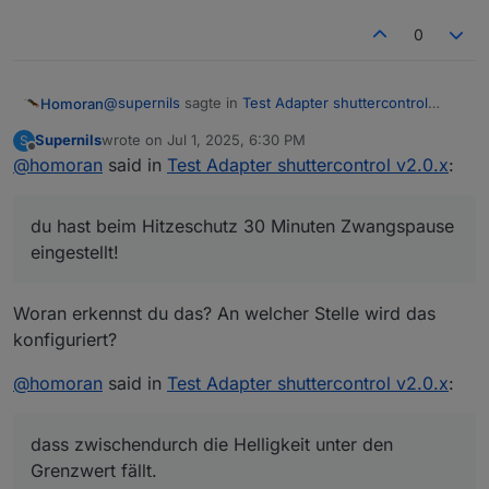
0
@
supernils
sagte in
Test Adapter shuttercontrol
Homoran
v2.0.x
:
Supernils
wrote on
Jul 1, 2025, 6:30 PM
S
last edited by
Offline
@
homoran
said in
vermutlich
Test Adapter shuttercontrol v2.0.x
:
du hast beim Hitzeschutz 30 Minuten Zwangspause
du hast beim Hitzeschutz 30 Minuten Zwangspause
eingestellt!
eingestellt!
Aus 2 Sekunden debug-log kann man nichts
erkennen.
Ich
vermute
@
supernils
sagte in
Test Adapter shuttercontrol
Woran erkennst du das? An welcher Stelle wird das
v2.0.x
:
konfiguriert?
last automatic Action for Esszimmer:
@
homoran
said in
Test Adapter shuttercontrol v2.0.x
:
up_Brightness
dass zwischendurch die Helligkeit unter den
Grenzwert fällt.
dass zwischendurch die Helligkeit unter den
@
supernils
sagte in
Test Adapter shuttercontrol
v2.0.x
:
Grenzwert fällt.