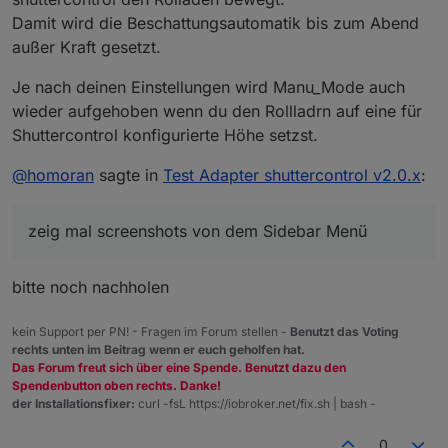
2025-07-12 10:30:37.065	debug	Rolladen Dach L
Damit wird die Beschattungsautomatik bis zum Abend
außer Kraft gesetzt.
shuttercontrol.0

2025-07-12 10:30:32.074	debug	Rolladen Dach R
Je nach deinen Einstellungen wird Manu_Mode auch
shuttercontrol.0

wieder aufgehoben wenn du den Rollladrn auf eine für
2025-07-12 10:30:32.029	debug	Rolladen Dach R
Shuttercontrol konfigurierte Höhe setzst.
shuttercontrol.0

@
homoran
sagte in
Test Adapter shuttercontrol v2.0.x
:
2025-07-12 10:30:12.084	debug	Lightsensor cha
shuttercontrol.0

zeig mal screenshots von dem Sidebar Menü
bitte noch nachholen
kein Support per PN! - Fragen im Forum stellen -
Benutzt das Voting
rechts unten im Beitrag wenn er euch geholfen hat.
Das Forum freut sich über eine Spende. Benutzt dazu den
Spendenbutton oben rechts. Danke!
der Installationsfixer:
curl -fsL https://iobroker.net/fix.sh | bash -
0