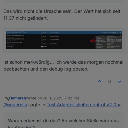
Sunprotect for Esszimmer is active
Temperature inside: 23.53 > 20.5 AND (
Das wird nicht die Ursache sein. Der Wert hat sich seit
das ist eine einzige UND-Verknüpfung
Temperatur outside: 33.19 > 25 AND Light:
11:37 nicht geändert.
30234.30570511337 > 28000 )
Ist schon merkwürdig... Ich werde das morgen nochmal
beobachten und den debug log posten.
0
Homoran
wrote on
Jul 1, 2025, 7:02 PM
last edited by
Offline
@
supernils
sagte in
Test Adapter shuttercontrol v2.0.x
:
Woran erkennst du das? An welcher Stelle wird das
konfiguriert?