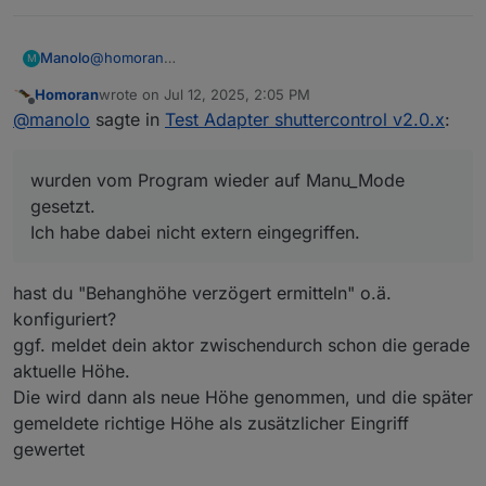
@
homoran
Manolo
M
Ok, das mit dem Manu_Mode habe ich jetzt
Homoran
wrote on
Jul 12, 2025, 2:05 PM
verstanden.
Was meinst du mit Sidebar Menü?
last edited by
Offline
@
manolo
sagte in
Test Adapter shuttercontrol v2.0.x
:
Hab dann alle Rolladen über Control/SunProtect
verfahren. Nach einer Weile sind 3 der Rolladen hoch
gefahren und wurden vom Program wieder auf
wurden vom Program wieder auf Manu_Mode
Manu_Mode gesetzt.
Ich habe dabei nicht extern eingegriffen.
gesetzt.
Ich habe dabei nicht extern eingegriffen.
hast du "Behanghöhe verzögert ermitteln" o.ä.
konfiguriert?
ggf. meldet dein aktor zwischendurch schon die gerade
aktuelle Höhe.
Die wird dann als neue Höhe genommen, und die später
gemeldete richtige Höhe als zusätzlicher Eingriff
gewertet