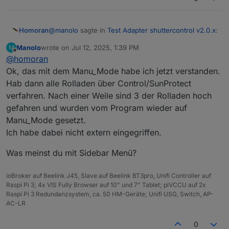
@
manolo
sagte in
Test Adapter shuttercontrol v2.0.x
:
Homoran
Manolo
wrote on
Jul 12, 2025, 1:39 PM
M
last edited by
Offline
@
homoran
Aber wo kann ich das einstellen?
Ok, das mit dem Manu_Mode habe ich jetzt verstanden.
Hab dann alle Rolladen über Control/SunProtect
Manu_Mode wird von shuttercontrol gesetzt, wenn
während des Tages irgendetwas anderes sls
verfahren. Nach einer Weile sind 3 der Rolladen hoch
shuttercontrol den Rolladen bewegt.
Je nach deinen Einstellungen wird Manu_Mode auch
gefahren und wurden vom Program wieder auf
Damit wird die Beschattungsautomatik bis zum
wieder aufgehoben wenn du den Rollladrn auf eine
Manu_Mode gesetzt.
Abend außer Kraft gesetzt.
für Shuttercontrol konfigurierte Höhe setzst.
@
homoran
sagte in
Test Adapter shuttercontrol
Ich habe dabei nicht extern eingegriffen.
v2.0.x
:
zeig mal screenshots von dem Sidebar Menü
Was meinst du mit Sidebar Menü?
ioBroker auf Beelink J45, Slave auf Beelink BT3pro, Unifi Controller auf
bitte noch nachholen
Raspi Pi 3; 4x VIS Fully Browser auf 10" und 7" Tablet; piVCCU auf 2x
Raspi Pi 3 Redundanzsystem, ca. 50 HM-Geräte; Unifi USG, Switch, AP-
AC-LR
0