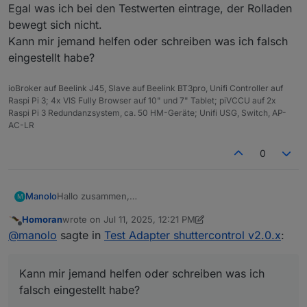
Egal was ich bei den Testwerten eintrage, der Rolladen
bewegt sich nicht.
Kann mir jemand helfen oder schreiben was ich falsch
eingestellt habe?
ioBroker auf Beelink J45, Slave auf Beelink BT3pro, Unifi Controller auf
Raspi Pi 3; 4x VIS Fully Browser auf 10" und 7" Tablet; piVCCU auf 2x
Raspi Pi 3 Redundanzsystem, ca. 50 HM-Geräte; Unifi USG, Switch, AP-
AC-LR
0
Manolo
Hallo zusammen,
M
ich bin schon die ganze Zeit am herum probieren mit
Homoran
wrote on
Jul 11, 2025, 12:21 PM
dem Adapter.
last edited by Homoran
Jul 11, 2025, 2:22 PM
Offline
@
manolo
sagte in
Test Adapter shuttercontrol v2.0.x
:
Inzwischen funktioniert das Öffnen und Schließen der
einzelnen Rolläden und auch die verzögerte Öffnung
im Schlafzimmer am Wochenende mit den
Kann mir jemand helfen oder schreiben was ich
Schlafzimmer EInstellungen.
Was ich aber bisher nicht hin bekommen habe ist die
falsch eingestellt habe?
Sonnenschutzeinstellung.