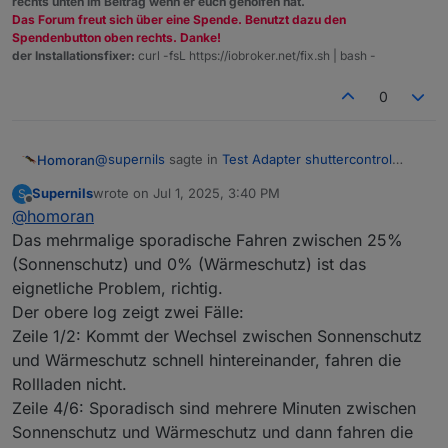
rechts unten im Beitrag wenn er euch geholfen hat.
Das Forum freut sich über eine Spende. Benutzt dazu den
Spendenbutton oben rechts. Danke!
der Installationsfixer:
curl -fsL https://iobroker.net/fix.sh | bash -
0
@
supernils
sagte in
Test Adapter shuttercontrol
Homoran
v2.0.x
:
Supernils
wrote on
Jul 1, 2025, 3:40 PM
S
last edited by
Offline
@
homoran
mein iobroker log ist voll mit
Das mehrmalige sporadische Fahren zwischen 25%
(Sonnenschutz) und 0% (Wärmeschutz) ist das
das ist normal, wenn sie ihre Position über den
Adapter verändern.
eignetliche Problem, richtig.
@
supernils
sagte in
Test Adapter shuttercontrol
Der obere log zeigt zwei Fälle:
v2.0.x
:
Zeile 1/2: Kommt der Wechsel zwischen Sonnenschutz
und Wärmeschutz schnell hintereinander, fahren die
Die Rollladen fahren mehrmals am Tag
Rollladen nicht.
Zeile 4/6: Sporadisch sind mehrere Minuten zwischen
oder liegt dein Problem bei
Sonnenschutz und Wärmeschutz und dann fahren die
@
supernils
sagte in
Test Adapter shuttercontrol