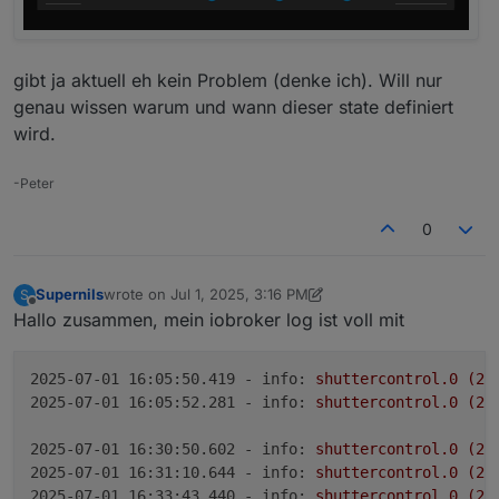
gibt ja aktuell eh kein Problem (denke ich). Will nur
genau wissen warum und wann dieser state definiert
wird.
-Peter
0
Supernils
wrote on
Jul 1, 2025, 3:16 PM
S
last edited by Supernils
Jul 1, 2025, 5:19 PM
Offline
Hallo zusammen, mein iobroker log ist voll mit
2025-07-01 16:05:50.419 - info:
shuttercontrol.0
(23
2025-07-01 16:05:52.281 - info:
shuttercontrol.0
(23
2025-07-01 16:30:50.602 - info:
shuttercontrol.0
(23
2025-07-01 16:31:10.644 - info:
shuttercontrol.0
(23
2025-07-01 16:33:43.440 - info:
shuttercontrol.0
(23