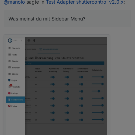
@
manolo
sagte in
Test Adapter shuttercontrol v2.0.x
:
Was meinst du mit Sidebar Menü?