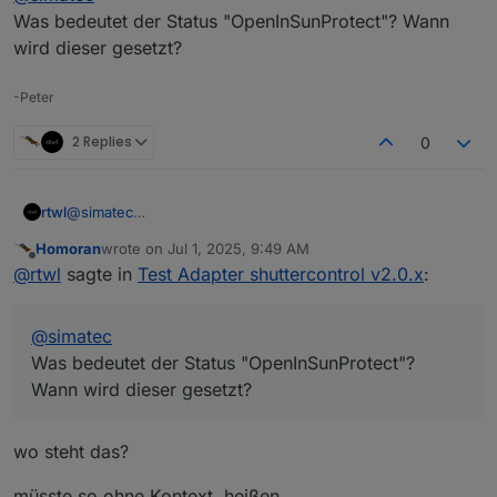
Was bedeutet der Status "OpenInSunProtect"? Wann
wird dieser gesetzt?
-Peter
2 Replies
0
rtwl
@
simatec
Was bedeutet der Status "OpenInSunProtect"? Wann wird
Homoran
wrote on
Jul 1, 2025, 9:49 AM
dieser gesetzt?
last edited by
Offline
@
rtwl
sagte in
Test Adapter shuttercontrol v2.0.x
:
@
simatec
Was bedeutet der Status "OpenInSunProtect"?
Wann wird dieser gesetzt?
wo steht das?
müsste so ohne Kontext, heißen