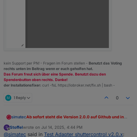
kein Support per PN! - Fragen im Forum stellen -
Benutzt das Voting
rechts unten im Beitrag wenn er euch geholfen hat.
Das Forum freut sich über eine Spende. Benutzt dazu den
Spendenbutton oben rechts. Danke!
der Installationsfixer:
curl -fsL https://iobroker.net/fix.sh | bash -
M
1 Reply
0
Ab sofort steht die Version 2.0.0 auf Github und in
simatec
kürze auch im latest zur Verfügung.
Stoffel
wrote on
Jul 14, 2025, 4:44 PM
S
In dieser Version wurde ein innovatives Tab Menü zur
last edited by
Offline
@
simatec
said in
Test Adapter shuttercontrol v2.0.x
:
Bedienung der Rollladensteuerung hinzugefügt.