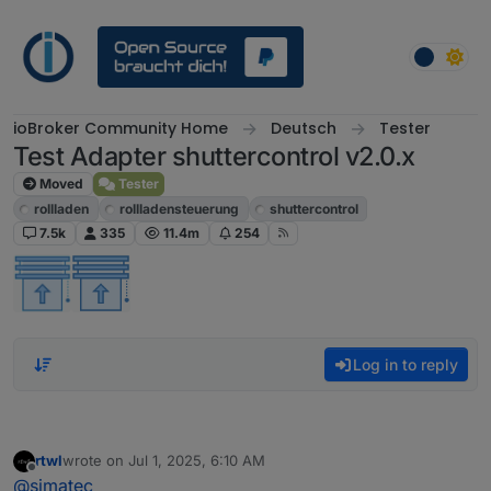
Skip to content
ioBroker Community Home
Deutsch
Tester
Test Adapter shuttercontrol v2.0.x
Moved
Tester
rollladen
rollladensteuerung
shuttercontrol
7.5k
335
11.4m
254
Log in to reply
rtwl
wrote on
Jul 1, 2025, 6:10 AM
last edited by
Offline
@
simatec