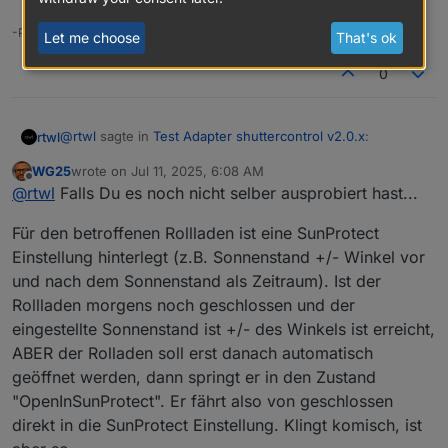
-Peter
Let me choose
That's ok
0
@
rtwl
sagte in
Test Adapter shuttercontrol v2.0.x
:
rtwl
WG25
wrote on
Jul 11, 2025, 6:08 AM
last edited by
Offline
@
simatec
@
rtwl
Falls Du es noch nicht selber ausprobiert hast...
Was bedeutet der Status "OpenInSunProtect"? Wann
@
simatec
, wärst du so nett und beschreibst kurz wann
wird dieser gesetzt?
Für den betroffenen Rollladen ist eine SunProtect
und warum dieser Status gesetzt wird?
Einstellung hinterlegt (z.B. Sonnenstand +/- Winkel vor
und nach dem Sonnenstand als Zeitraum). Ist der
Rollladen morgens noch geschlossen und der
eingestellte Sonnenstand ist +/- des Winkels ist erreicht,
ABER der Rolladen soll erst danach automatisch
geöffnet werden, dann springt er in den Zustand
"OpenInSunProtect". Er fährt also von geschlossen
direkt in die SunProtect Einstellung. Klingt komisch, ist