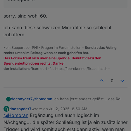
sorry, sind wohl 60.
ich kann diese schwarzen Microfilme so schlecht
entziffern
kein Support per PN! - Fragen im Forum stellen -
Benutzt das Voting
rechts unten im Beitrag wenn er euch geholfen hat.
Das Forum freut sich über eine Spende. Benutzt dazu den
Spendenbutton oben rechts. Danke!
der Installationsfixer:
curl -fsL https://iobroker.net/fix.sh | bash -
0
docsnyder7
@
homoran
ich habs jetzt anders gelöst... das Rollo
D
Küche steckt jetzt in ner 2. shuttercontrol
docsnyder7
wrote on
Jul 2, 2025, 8:50 AM
D
Instanz..hätte icha uch früher drauf kommen
last edited by
Online
@
Homoran
Ergänzung und auch logisch im
können
NAchgang... die später Schließung ist ja ein zusätzlicher
Trigger und wird somit auch erst dann aktiv, wenn man