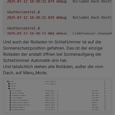
2025-07-12 10:30:32.074	
debug
Rolladen Dach Rechts
shuttercontrol.0
2025-07-12 10:30:32.029	
debug
Rolladen Dach Rechts
shuttercontrol.0
2025-07-12 10:30:12.084	
debug
Lightsensor changed:
Und auch der Rolladen im Schlafzimmer ist auf die
shuttercontrol.0
Sonnenschutzposition gefahren. Das ist der einzige
2025-07-12 10:30:00.019	
debug
outsidetemperature c
Rolladen der anstatt öffnen bei Sonnenaufgang die
Schlafzimmer Automatik drin hat.
Und tatsächlich stehen alle Rolläden, außer die vom
Dach, auf Manu_Mode.