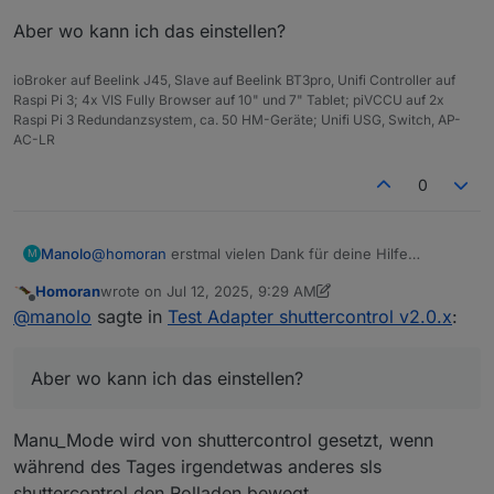
Aber wo kann ich das einstellen?
ioBroker auf Beelink J45, Slave auf Beelink BT3pro, Unifi Controller auf
Raspi Pi 3; 4x VIS Fully Browser auf 10" und 7" Tablet; piVCCU auf 2x
Raspi Pi 3 Redundanzsystem, ca. 50 HM-Geräte; Unifi USG, Switch, AP-
AC-LR
0
@
homoran
erstmal vielen Dank für deine Hilfe
Manolo
M
Die Werte aus den Testvariablen kommen in
Homoran
wrote on
Jul 12, 2025, 9:29 AM
Shuttercontrol an und werden wohl auch verarbeitet.
Ich habe nur 2 Rolladen mit den Testwerten belegt, alle
last edited by Homoran
Jul 12, 2025, 11:30 AM
Offline
@
manolo
sagte in
Test Adapter shuttercontrol v2.0.x
:
anderen laufen mit den regulären Variablen für
Aussentemperatur und Helligkeit.
Seltsamerweise funktioniert die
shuttercontrol.0

Aber wo kann ich das einstellen?
Und auch der Rolladen im Schlafzimmer ist auf die
Sonnenschutzeinstellung für die Dachfenster.
2025-07-12 10:30:44.094	debug	Rolladen Dach R
Sonnenschutzposition gefahren. Das ist der einzige
Rolladen der anstatt öffnen bei Sonnenaufgang die
Aber wo kann ich das einstellen?
shuttercontrol.0

Manu_Mode wird von shuttercontrol gesetzt, wenn
Schlafzimmer Automatik drin hat.
2025-07-12 10:30:37.077	debug	Rolladen Dach L
Und tatsächlich stehen alle Rolläden, außer die vom
während des Tages irgendetwas anderes sls
Dach, auf Manu_Mode.
shuttercontrol.0

shuttercontrol den Rolladen bewegt.