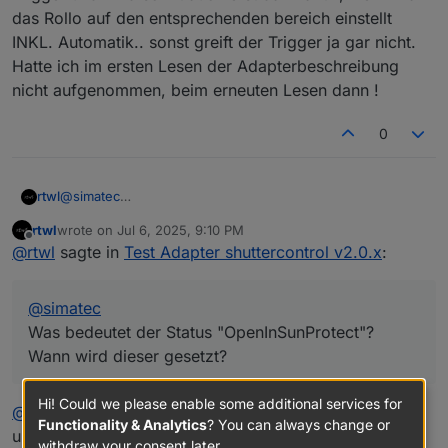
das Rollo auf den entsprechenden bereich einstellt
INKL. Automatik.. sonst greift der Trigger ja gar nicht.
Hatte ich im ersten Lesen der Adapterbeschreibung
nicht aufgenommen, beim erneuten Lesen dann !
0
rtwl
@
simatec
Was bedeutet der Status "OpenInSunProtect"? Wann wird
rtwl
wrote on
Jul 6, 2025, 9:10 PM
dieser gesetzt?
last edited by
Offline
@
rtwl
sagte in
Test Adapter shuttercontrol v2.0.x
:
@
simatec
Was bedeutet der Status "OpenInSunProtect"?
Wann wird dieser gesetzt?
Hi! Could we please enable some additional services for
@
simatec
, wärst du so nett und beschreibst kurz wann
Functionality & Analytics
? You can always change or
und warum dieser Status gesetzt wird?
withdraw your consent later.