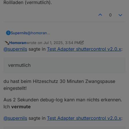
Rollladen (vermutlich).
v2.0.x
:
0
sporadisch
zwischen den zwei Positionen 25%
(Sonnenschutz) und 0% (Wärmeschutz).
im Sinne von ungewollt?
Supernils
@
homoran
S
Das mehrmalige sporadische Fahren zwischen 25%
Homoran
wrote on
Jul 1, 2025, 3:54 PM
(Sonnenschutz) und 0% (Wärmeschutz) ist das
last edited by Homoran
Jul 1, 2025, 5:54 PM
Offline
@
supernils
sagte in
Test Adapter shuttercontrol v2.0.x
:
eignetliche Problem, richtig.
Der obere log zeigt zwei Fälle:
Zeile 1/2: Kommt der Wechsel zwischen
vermutlich
Sonnenschutz und Wärmeschutz schnell
hintereinander, fahren die Rollladen nicht.
Zeile 4/6: Sporadisch sind mehrere Minuten
du hast beim Hitzeschutz 30 Minuten Zwangspause
zwischen Sonnenschutz und Wärmeschutz und dann
fahren die Rollladen (vermutlich).
eingestellt!
Aus 2 Sekunden debug-log kann man nichts erkennen.
Ich
vermute
@
supernils
sagte in
Test Adapter shuttercontrol v2.0.x
: