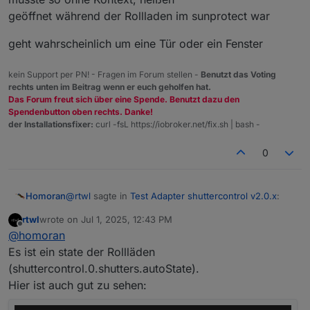
geöffnet während der Rollladen im sunprotect war
geht wahrscheinlich um eine Tür oder ein Fenster
kein Support per PN! - Fragen im Forum stellen -
Benutzt das Voting
rechts unten im Beitrag wenn er euch geholfen hat.
Das Forum freut sich über eine Spende. Benutzt dazu den
Spendenbutton oben rechts. Danke!
der Installationsfixer:
curl -fsL https://iobroker.net/fix.sh | bash -
0
@
rtwl
sagte in
Test Adapter shuttercontrol v2.0.x
:
Homoran
rtwl
wrote on
Jul 1, 2025, 12:43 PM
last edited by
Offline
@
simatec
@
homoran
Was bedeutet der Status "OpenInSunProtect"?
Es ist ein state der Rollläden
wo steht das?
Wann wird dieser gesetzt?
(shuttercontrol.0.shutters.autoState).
Hier ist auch gut zu sehen:
müsste so ohne Kontext, heißen
geöffnet während der Rollladen im sunprotect war