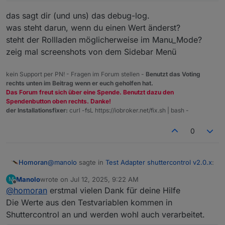
Egal was ich dort einstelle, die Rolläden fahren nicht
herunter.
das sagt dir (und uns) das debug-log.
Hier die Einstellungen:
was steht darun, wenn du einen Wert änderst?
steht der Rollladen möglicherweise im Manu_Mode?
zeig mal screenshots von dem Sidebar Menü
kein Support per PN! - Fragen im Forum stellen -
Benutzt das Voting
rechts unten im Beitrag wenn er euch geholfen hat.
Das Forum freut sich über eine Spende. Benutzt dazu den
Spendenbutton oben rechts. Danke!
der Installationsfixer:
curl -fsL https://iobroker.net/fix.sh | bash -
0
Egal was ich bei den Testwerten eintrage, der Rolladen
bewegt sich nicht.
Kann mir jemand helfen oder schreiben was ich falsch
eingestellt habe?
@
manolo
sagte in
Test Adapter shuttercontrol v2.0.x
:
Homoran
Manolo
wrote on
Jul 12, 2025, 9:22 AM
M
last edited by
Offline
@
homoran
erstmal vielen Dank für deine Hilfe
Kann mir jemand helfen oder schreiben was ich
falsch eingestellt habe?
Die Werte aus den Testvariablen kommen in
das sagt dir (und uns) das debug-log.
Shuttercontrol an und werden wohl auch verarbeitet.
was steht darun, wenn du einen Wert änderst?