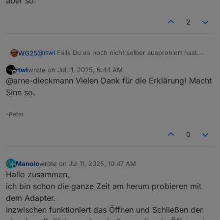
aber so.
2
@
rtwl
Falls Du es noch nicht selber ausprobiert hast...
WG25
rtwl
wrote on
Jul 11, 2025, 6:44 AM
Für den betroffenen Rollladen ist eine SunProtect
last edited by
Offline
@arne-dieckmann Vielen Dank für die Erklärung! Macht
Einstellung hinterlegt (z.B. Sonnenstand +/- Winkel vor
und nach dem Sonnenstand als Zeitraum). Ist der
Sinn so.
Rollladen morgens noch geschlossen und der
eingestellte Sonnenstand ist +/- des Winkels ist
-Peter
erreicht, ABER der Rolladen soll erst danach
automatisch geöffnet werden, dann springt er in den
0
Zustand "OpenInSunProtect". Er fährt also von
geschlossen direkt in die SunProtect Einstellung. Klingt
komisch, ist aber so.
Manolo
wrote on
Jul 11, 2025, 10:47 AM
M
last edited by
Offline
Hallo zusammen,
ich bin schon die ganze Zeit am herum probieren mit
dem Adapter.
Inzwischen funktioniert das Öffnen und Schließen der