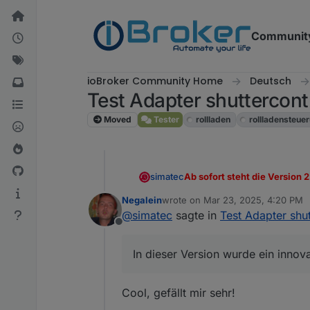
Skip to content
Communit
ioBroker Community Home
Deutsch
Test Adapter shuttercontr
Moved
Tester
rollladen
rollladensteue
Ab sofort steht die Version 
simatec
Negalein
wrote on
Mar 23, 2025, 4:20 PM
In dieser Version wurde ein
last edited by
@
simatec
sagte in
Test Adapter shut
Es ist über die linke Tableist
Offline
Voraussetzung für diese Vers
In dieser Version wurde ein inno
Cool, gefällt mir sehr!