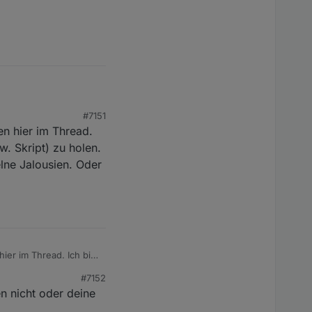
#7151
en hier im Thread.
. Skript) zu holen.
elne Jalousien. Oder
hier im Thread. Ich bin
 zu holen. Dafür gibt
#7152
n. Oder bin ich da
n nicht oder deine