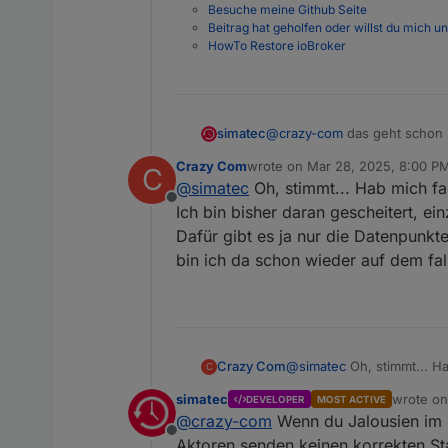
Besuche meine Github Seite
Beitrag hat geholfen oder willst du mich u
HowTo Restore ioBroker
simatec
@
crazy-com
das geht schon
Crazy Com
wrote on
Mar 28, 2025, 8:00 P
C
last edited by
@
simatec
Oh, stimmt... Hab mich fal
Offline
Ich bin bisher daran gescheitert, e
Dafür gibt es ja nur die Datenpunkte
bin ich da schon wieder auf dem f
Crazy Com
@
simatec
Oh, stimmt... Ha
C
bisher daran gescheitert,
simatec
wrote o
DEVELOPER
MOST ACTIVE
es ja nur die Datenpunkte 
last edit
@
crazy-com
Wenn du Jalousien im 
schon wieder auf dem fa
Offline
Aktoren senden keinen korrekten St