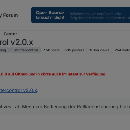
y Forum
Tester
ol v2.0.x
rung
shuttercontrol
7.5k
posts
335
posters
11.4m
views
254
watc
2.0.0 auf Github und in kürze auch im latest zur Verfügung.
 innovatives Tab Menü zur Bedienung der Rollladensteuerung hinzugefüg
tercontrol v2.0.x
:
e im iobroker erreichbar.
ion ist die aktuelle Admin Version >= 7.6.3
vatives Tab Menü zur Bedienung der Rollladensteuerung hinz