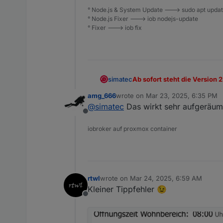
° Node.js & System Update ---> sudo apt update,
° Node.js Fixer ---> iob nodejs-update
° Fixer ---> iob fix
Ab sofort steht die Version 
simatec
amg_666
wrote on
Mar 23, 2025, 6:35 PM
In dieser Version wurde ein
last edited by
@
simatec
Das wirkt sehr aufgeräumt
Es ist über die linke Tableist
Offline
Voraussetzung für diese Vers
iobroker auf proxmox container
rtwl
wrote on
Mar 24, 2025, 6:59 AM
last edited by
Kleiner Tippfehler 😉
Offline