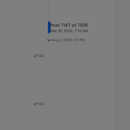
Post 7147 of 7505
Mar 25, 2025, 7:02 AM
Aug 2, 2026, 1:10 PM
#7142
t.
#7143