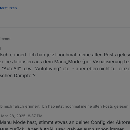
nterstützen
 immer
M
sch erinnert. Ich hab jetzt nochmal meine alten Posts geles
inzelne Jalousien aus dem Manu_Mode (per Visualisierung bzw
 "AutoAll" bzw. "AutoLiving" etc. - aber eben nicht für einz
alschen Dampfer?
b mich falsch erinnert. Ich hab jetzt nochmal meine alten Posts gelesen 
 einzelne Jalousien aus dem Manu_Mode (per Visualisierung bzw. Skript)
n
Mar 28, 2025, 8:37 PM
"AutoAll" bzw. "AutoLiving" etc. - aber eben nicht für einzelne Jalousie
ed by
Manu Mode hast, stimmt etwas an deiner Config der Aktore
lschen Dampfer?
atus zurück. Aber AutoAll usw. gab es auch schon immer