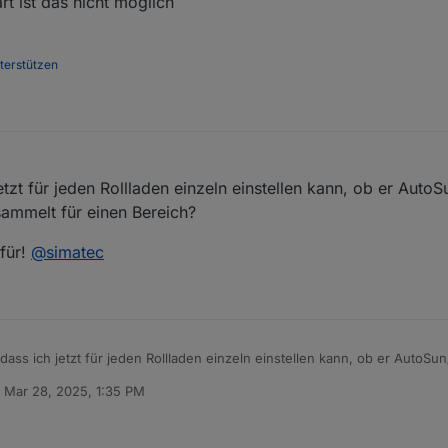
t ist das nicht möglich
nterstützen
M
jetzt für jeden Rollladen einzeln einstellen kann, ob er Auto
esammelt für einen Bereich?
für!
@
simatec
 dass ich jetzt für jeden Rollladen einzeln einstellen kann, ob er AutoS
ur gesammelt für einen Bereich?
n
Mar 28, 2025, 1:35 PM
en Dank dafür!
@
simatec
ed by