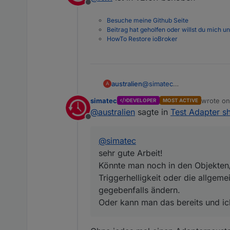
Offline
Besuche meine Github Seite
Beitrag hat geholfen oder willst du mich u
HowTo Restore ioBroker
australien
@
simatec
A
sehr gute Arbeit!
simatec
wrote o
DEVELOPER
MOST ACTIVE
Könnte man noch in den Obj
last edit
@
australien
sagte in
Test Adapter sh
oder die allgemeine Trigge
Offline
Oder kann man das bereits
@
simatec
sehr gute Arbeit!
Könnte man noch in den Objekten/
Triggerhelligkeit oder die allgem
gegebenfalls ändern.
Oder kann man das bereits und ic