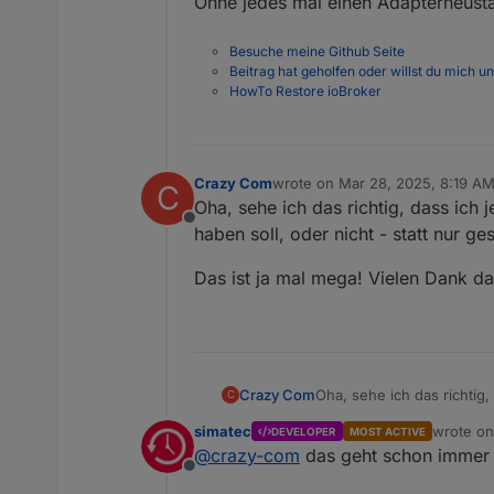
Ohne jedes mal einen Adapterneustar
Besuche meine Github Seite
Beitrag hat geholfen oder willst du mich u
HowTo Restore ioBroker
Crazy Com
wrote on
Mar 28, 2025, 8:19 A
C
last edited by
Oha, sehe ich das richtig, dass ich 
Offline
haben soll, oder nicht - statt nur g
Das ist ja mal mega! Vielen Dank da
Oha, sehe ich das richtig,
Crazy Com
C
soll, oder nicht - statt n
simatec
wrote o
DEVELOPER
MOST ACTIVE
Das ist ja mal mega! Viel
last edit
@
crazy-com
das geht schon immer
Offline