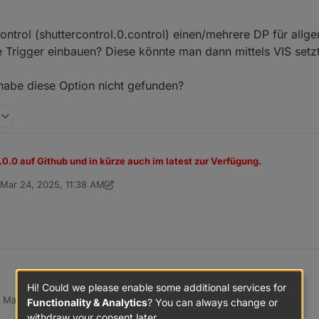
ntrol (shuttercontrol.0.control) einen/mehrere DP für allg
ne Trigger einbauen? Diese könnte man dann mittels VIS setz
er zur automatischen Steuerung von Rollläden und Markisen.
habe diese Option nicht gefunden?
2.0.0 auf Github und in kürze auch im latest zur Verfügung.
n
Mar 24, 2025, 11:38 AM
 innovatives Tab Menü zur Bedienung der Rollladensteuerung hinzugefüg
ed by FredF
Mar 24, 2025, 12:47 PM
e im iobroker erreichbar.
ion ist die aktuelle Admin Version >= 7.6.3
Hi! Could we please enable some additional services for
n
Mar 25, 2025, 7:02 AM
Functionality & Analytics
? You can always change or
ed by
withdraw your consent later.