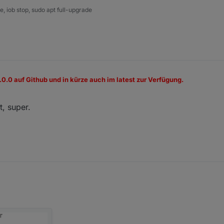
 iob stop, sudo apt full-upgrade
2.0.0 auf Github und in kürze auch im latest zur Verfügung.
 innovatives Tab Menü zur Bedienung der Rollladensteuerung hinzugefüg
, super.
e im iobroker erreichbar.
ion ist die aktuelle Admin Version >= 7.6.3