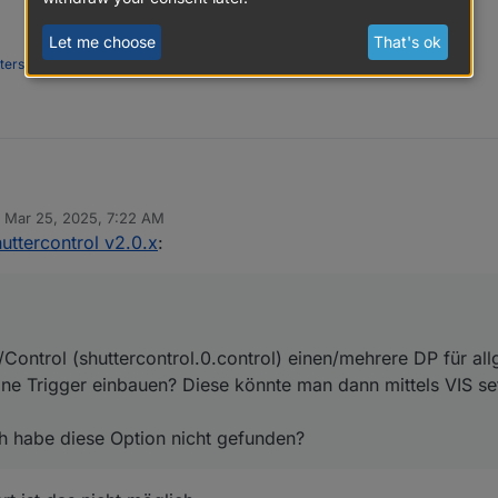
Let me choose
That's ok
nterstützen
n
Mar 25, 2025, 7:22 AM
ekten/Control (shuttercontrol.0.control) einen/mehrere DP für allgemein
ed by
uttercontrol v2.0.x
:
r einbauen? Diese könnte man dann mittels VIS setzten und gegebenfall
 und ich habe diese Option nicht gefunden?
Control (shuttercontrol.0.control) einen/mehrere DP für al
eine Trigger einbauen? Diese könnte man dann mittels VIS s
h habe diese Option nicht gefunden?