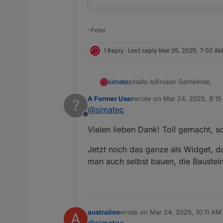
-Peter
1 Reply
Last reply
Mar 25, 2025, 7:02 AM
Hallo IoBroker Gemeinde,
simatec
A Former User
wrote on
Mar 24, 2025, 8:1
?
da ich hier im Forum immer 
last edited by
@
simatec
Rollladensteuerung gab, hab
Offline
An dieser Stelle ein rieseng
Aktuell befindet sich der Ad
Vielen lieben Dank! Toll gemacht, s
installiert werden.
Die aktuelle Dokumentation fi
Jetzt noch das ganze als Widget, da
Deutsche Beschreibung
man auch selbst bauen, die Bausteine
English Description
Hier der Link zum Github-Pro
https://github.com/simatec/io
australien
wrote on
Mar 24, 2025, 10:11 AM
A
last edited by
@
simatec