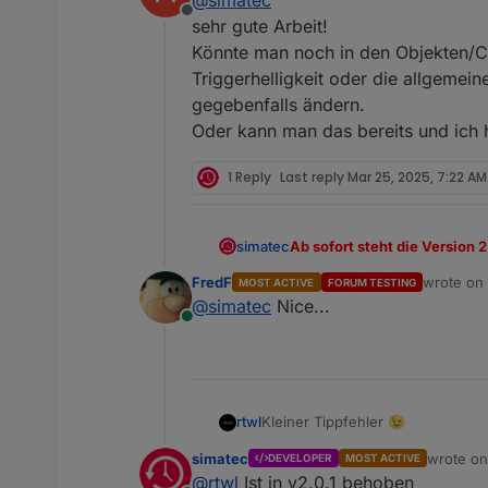
Offline
sehr gute Arbeit!
Könnte man noch in den Objekten/Co
Triggerhelligkeit oder die allgemei
ioBroker.shuttercontrol
gegebenfalls ändern.
Shuttercontrol ist ein Adapt
Oder kann man das bereits und ich 
1 Reply
Last reply
Mar 25, 2025, 7:22 AM
Changelog
Ab sofort steht die Version 
simatec
FredF
wrote o
MOST ACTIVE
FORUM TESTING
In dieser Version wurde ein
last edit
@
simatec
Nice...
Viel Spaß beim testen ...
Es ist über die linke Tableist
Online
Voraussetzung für diese Vers
Kleiner Tippfehler 😉
rtwl
simatec
wrote o
DEVELOPER
MOST ACTIVE
last edit
@
rtwl
Ist in v2.0.1 behoben