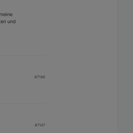
emeine
ten und
#7146
t.
#7147