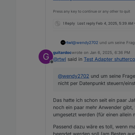
Press any key to continue or any other to quit
1 Reply
Last reply
Feb 4, 2025, 5:39 AM
rtwl
@
wendy2702
und um seine Frage 
Datenpunkt steuern/einstellen.
guitardoc
wrote on
Jan 6, 2025, 6:36 PM
G
last edited by
@
rtwl
said in
Test Adapter shutterco
Offline
@
wendy2702
und um seine Frage 
nicht per Datenpunkt steuern/einst
Das hatte ich schon seit ein paar J
noch ein paar mehr Anwender gibt, f
umgesetzt werden (für einen allein m
Passend dazu wäre es toll, wenn ma
beendet werden soll (am Besten auch