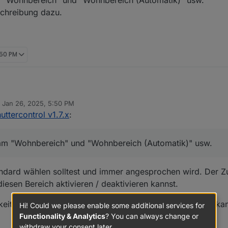
eschreibung dazu.
:50 PM
n
Jan 26, 2025, 5:50 PM
n von fhem auf iobroker umstellen, der Rest ist schon zu 80% umgezogen
ed by
uttercontrol v1.7.x
:
nun einen einzelnen und da kommen auch schon die Fragen.
u Program "Wohnbereich" und "Wohnbereich (Automatik)" usw.
ram "Wohnbereich" und "Wohnbereich (Automatik)" usw.
kliche Beschreibung dazu.
ndard wählen solltest und immer angesprochen wird. Der Z
iesen Bereich aktivieren / deaktivieren kannst.
eit einzelne Rollläden in der Automatik zu deaktivieren, ka
Hi! Could we please enable some additional services for
Functionality & Analytics
? You can always change or
withdraw your consent later.