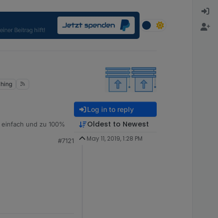
hing
Log in to reply
Oldest to Newest
e einfach und zu 100%
May 11, 2019, 1:28 PM
#7121
cht zu Hause bin,
nst was verknüpfen.