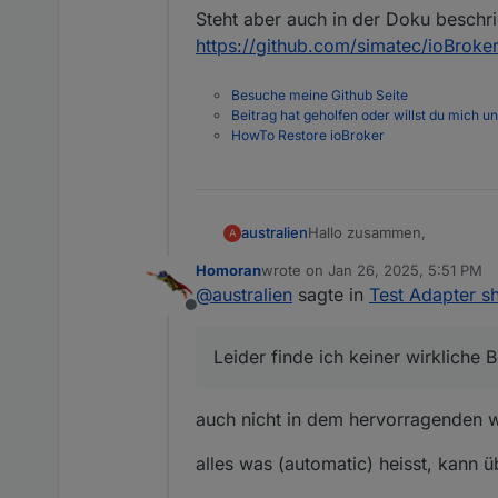
Steht aber auch in der Doku beschri
https://github.com/simatec/ioBroker
Besuche meine Github Seite
Beitrag hat geholfen oder willst du mich u
HowTo Restore ioBroker
Hallo zusammen,
australien
A
Homoran
wrote on
Jan 26, 2025, 5:51 PM
ich will nun meine Rollade
last edited by
@
australien
sagte in
Test Adapter sh
der größte Brocken.
Offline
Zum Testen verwende ich 
Was ist der Unterschied z
Leider finde ich keiner wirkliche
Leider finde ich keiner wir
Danke Euch!
auch nicht in dem hervorragenden w
alles was (automatic) heisst, kann 