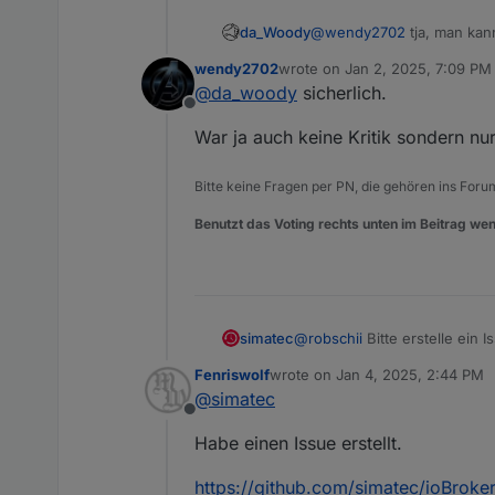
da_Woody
@
wendy2702
tja, man kan
wendy2702
wrote on
Jan 2, 2025, 7:09 PM
last edited by
@
da_woody
sicherlich.
Offline
War ja auch keine Kritik sondern nur
Bitte keine Fragen per PN, die gehören ins Foru
Benutzt das Voting rechts unten im Beitrag wen
simatec
@
robschii
Bitte erstelle ein 
Shuttercontrol) und deiner C
Fenriswolf
wrote on
Jan 4, 2025, 2:44 PM
last edited by
@
simatec
Offline
Habe einen Issue erstellt.
https://github.com/simatec/ioBroker