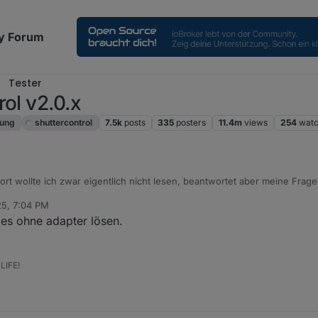
y Forum
Tester
ol v2.0.x
rung
shuttercontrol
7.5k
posts
335
posters
11.4m
views
254
watc
rt wollte ich zwar eigentlich nicht lesen, beantwortet aber meine Frag
25, 7:04 PM
aus welchem Grund auch immer, zwischen dem eingestellten Zeitraum ni
les ohne adapter lösen.
r normalen Zeit schliessen. das könnte man mitr Anwesendheit oder so
LIFE!