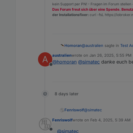
kein Support per PN! - Fragen im Forum stellen
Das Forum freut sich über eine Spende. Benut
der Installationsfixer:
curl -fsL https://iobroker.n
@
australien
sagte in
Test Ad
Homoran
australien
wrote on
Jan 26, 2025, 5:55 PM
A
last edited by
@
homoran
@
simatec
danke euch bei
Leider finde ich keiner 
Offline
auch nicht in dem hervorra
alles was (automatic) heiss
8 days later
@
simatec
Fenriswolf
Fenriswolf
wrote on
Feb 4, 2025, 5:39 AM
Habe einen Issue erstellt.
last edited by
@
simatec
Offline
https://github.com/simatec