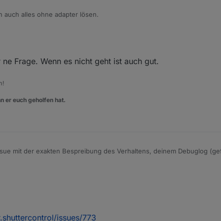
n auch alles ohne adapter lösen.
 ne Frage. Wenn es nicht geht ist auch gut.
m!
n er euch geholfen hat.
Issue mit der exakten Bespreibung des Verhaltens, deinem Debuglog (gefi
onfig als JSON File
.shuttercontrol/issues/773