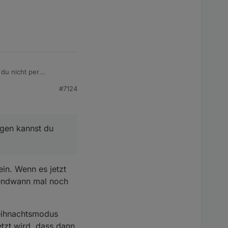
 du nicht per
#7124
ngen kannst du
in. Wenn es jetzt
rgendwann mal noch
Weihnachtsmodus
etzt wird, dass dann