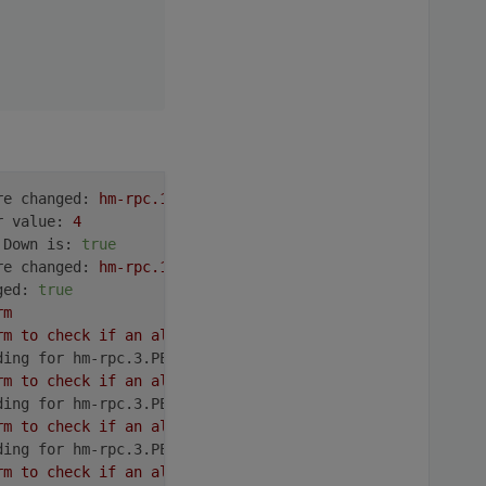
re changed:
hm-rpc.1.MEQ1601227.1.TEMPERATURE
|
Value:
0
r value:
4
 Down is:
true
re changed:
hm-rpc.1.MEQ1601227.1.TEMPERATURE
|
Value:
0
ged:
true
rm
rm
to
check
if
an
alarm
is
currently
pending
(exept
fros
ding for hm-rpc.3.PEQ0774705.3.LEVEL:
false
rm
to
check
if
an
alarm
is
currently
pending
(exept
fros
ding for hm-rpc.3.PEQ0774683.3.LEVEL:
false
rm
to
check
if
an
alarm
is
currently
pending
(exept
fros
ding for hm-rpc.3.PEQ0775780.3.LEVEL:
false
rm
to
check
if
an
alarm
is
currently
pending
(exept
fros