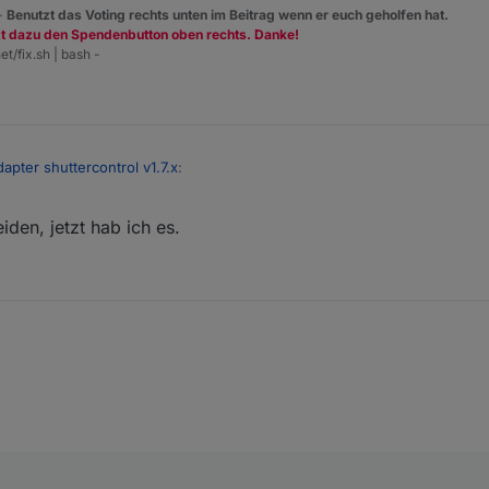
 -
Benutzt das Voting rechts unten im Beitrag wenn er euch geholfen hat.
zt dazu den Spendenbutton oben rechts. Danke!
et/fix.sh | bash -
apter shuttercontrol v1.7.x
:
den, jetzt hab ich es.
wirkliche Beschreibung dazu.
genden wiki des Adapters?
t, kann über ei en entsprechenden Datenpunkt extern (de)aktiviert werde
/ioBroker.shuttercontrol/issues/773