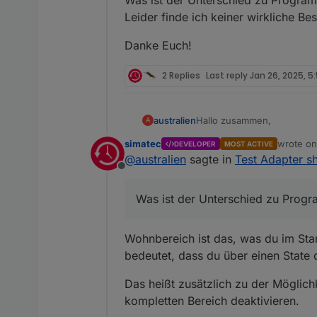
Leider finde ich keiner wirkliche B
Danke Euch!
2 Replies
Last reply
Jan 26, 2025, 5
Hallo zusammen,
australien
A
simatec
wrote o
DEVELOPER
MOST ACTIVE
ich will nun meine Rollade
last edit
@
australien
sagte in
Test Adapter sh
der größte Brocken.
Offline
Zum Testen verwende ich 
Was ist der Unterschied z
Was ist der Unterschied zu Prog
Leider finde ich keiner wir
Danke Euch!
Wohnbereich ist das, was du im Sta
bedeutet, dass du über einen State d
Das heißt zusätzlich zu der Möglichk
kompletten Bereich deaktivieren.