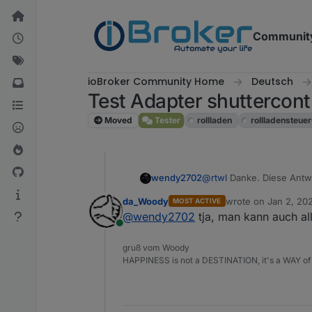
Skip to content
Communit
ioBroker Community Home
Deutsch
Test Adapter shuttercontr
Moved
Tester
rollladen
rollladensteue
@
rtwl
Danke. Diese Antwo
wendy2702
da_Woody
wrote on
Jan 2, 20
MOST ACTIVE
@
da_Woody
: wenn ich, 
last edited by
@
wendy2702
tja, man kann auch al
könnten die Rollladen zu
Online
gruß vom Woody
HAPPINESS is not a DESTINATION, it's a WAY of 