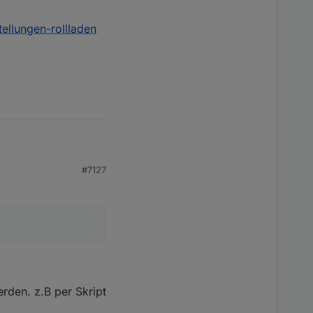
tellungen-rollladen
#7127
, nur die Rollos sind
erden. z.B per Skript