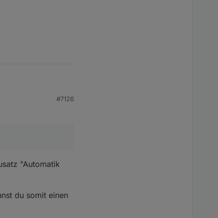
#7126
, nur die Rollos sind
usatz "Automatik
nnst du somit einen