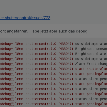
er.shuttercontrol/issues/773
icht angefahren. Habe jetzt aber auch das debug:
mdebug[39m:
shuttercontrol.0
(433047)
outsidetemperatu
mdebug[39m:
shuttercontrol.0
(433047)
Brightness senso
mdebug[39m:
shuttercontrol.0
(433047)
Brightness State
mdebug[39m:
shuttercontrol.0
(433047)
outsidetemperatu
mdebug[39m:
shuttercontrol.0
(433047)
Alarm Frost chan
mdebug[39m:
shuttercontrol.0
(433047)
start
shutterAla
mdebug[39m:
shuttercontrol.0
(433047)
start
pendingAla
mdebug[39m:
shuttercontrol.0
(433047)
status alarm pen
mdebug[39m:
shuttercontrol.0
(433047)
start
pendingAla
mdebug[39m:
shuttercontrol.0
(433047)
status alarm pen
mdebug[39m:
shuttercontrol.0
(433047)
start
pendingAla
mdebug[39m:
shuttercontrol.0
(433047)
status alarm pen
mdebug[39m:
shuttercontrol.0
(433047)
start
pendingAla