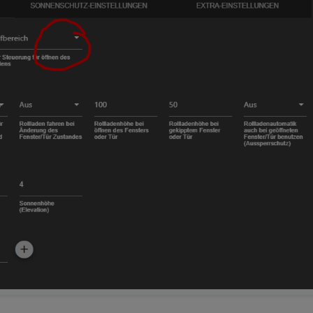
e, wie ich bei Nutzung des Helligkeitssensors die drei Bereiche weiter