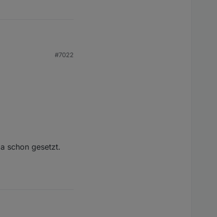
#7022
 alle Rollos. Wenn aber
gut.
ja schon gesetzt.