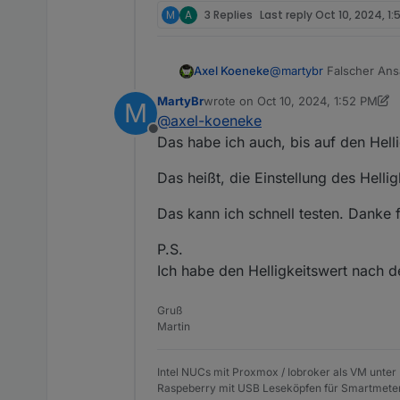
M
A
3 Replies
Last reply
Oct 10, 2024, 1:
@
martybr
Falscher Ans
Axel Koeneke
MartyBr
wrote on
Oct 10, 2024, 1:52 PM
M
Haupteinstellung d
last edited by MartyBr
Oct 10, 2024
@
axel-koeneke
Damit funktioniert alle
Offline
alles andere vernüftig 
Das habe ich auch, bis auf den Helli
VG
Axel
Das heißt, die Einstellung des Helli
Das kann ich schnell testen. Danke 
P.S.
Ich habe den Helligkeitswert nach d
Gruß
Martin
Intel NUCs mit Proxmox / Iobroker als VM unter
Raspeberry mit USB Leseköpfen für Smartmete