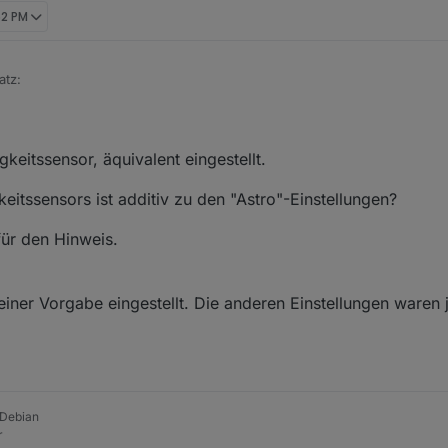
52 PM
atz:
es Rollos (keine Automatik)!!!!!:
, 4:00 PM
s wie es soll. Natürlich steuert der Sensor unabhängig von den Bereichen
eingestellt ist und der Werte des Sensor passen, funktioniert das richtig 
gkeitssensor, äquivalent eingestellt.
gkeitssensors ist additiv zu den "Astro"-Einstellungen?
für den Hinweis.
einer Vorgabe eingestellt. Die anderen Einstellungen waren 
 Debian
r