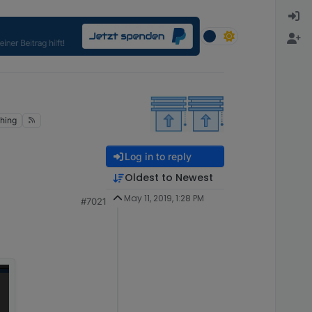
hing
Log in to reply
Oldest to Newest
terlegen.
May 11, 2019, 1:28 PM
#7021
ving, OpenChild etc.
die Wahlmöglichkeit