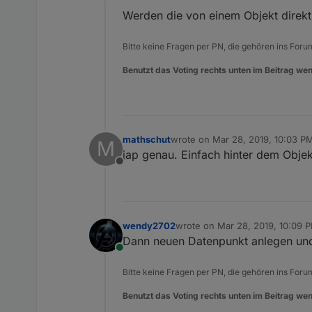
Online
Werden die von einem Objekt direk
Bitte keine Fragen per PN, die gehören ins Foru
Benutzt das Voting rechts unten im Beitrag wen
mathschut
wrote on
Mar 28, 2019, 10:03 P
M
last edited by
jap genau. Einfach hinter dem Obje
Offline
wendy2702
wrote on
Mar 28, 2019, 10:09 
last edited by
Dann neuen Datenpunkt anlegen und 
Online
Bitte keine Fragen per PN, die gehören ins Foru
Benutzt das Voting rechts unten im Beitrag wen