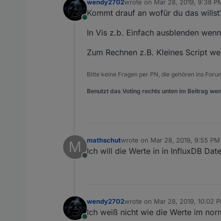
wendy2702
wrote on
Mar 28, 2019, 9:38 P
last edited by
Kommt drauf an wofür du das willst
Online
In Vis z.b. Einfach ausblenden wen
Zum Rechnen z.B. Kleines Script we
Bitte keine Fragen per PN, die gehören ins Foru
Benutzt das Voting rechts unten im Beitrag wen
mathschut
wrote on
Mar 28, 2019, 9:55 PM
M
last edited by
Ich will die Werte in in InfluxDB D
Offline
wendy2702
wrote on
Mar 28, 2019, 10:02 
last edited by
Ich weiß nicht wie die Werte im nor