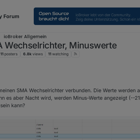
y Forum
ioBroker Allgemein
 Wechselrichter, Minuswerte
11
posters
6.8k
views
11
watching
meinen SMA Wechselrichter verbunden. Die Werte werden a
nn es aber Nacht wird, werden Minus-Werte angezeigt (--2
sein kann?