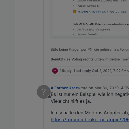
Bitte keine Fragen per PN, die gehören ins Foru
Benutzt das Voting rechts unten im Beitrag wen
M
1 Reply
Last reply
Oct 2, 2022, 7:02 PM
A Former User
wrote on
Mar 30, 2020, 4:0
?
last edited by
Es ist nur ein Beispiel wie ich nega
Offline
Vieleicht hilft es ja.
Ich schalte den Modbus Adapter ab, w
https://forum.iobroker.net/topic/2