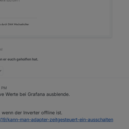
m!
n er euch geholfen hat.
5 PM
tive Werte bei Grafana ausblende.
enn der Inverter offline ist.
9619/kann-man-adapter-zeitgesteuert-ein-ausschalten