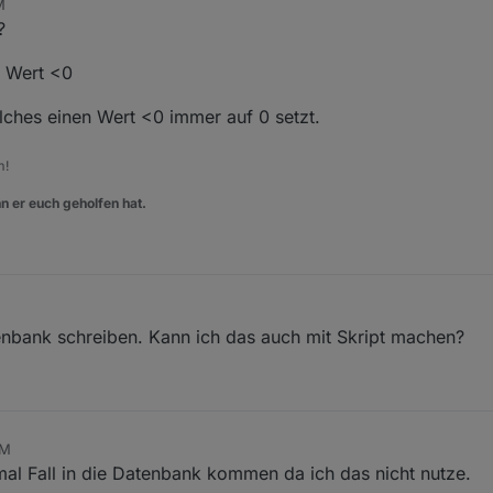
M
?
n Wert <0
lches einen Wert <0 immer auf 0 setzt.
m!
n er euch geholfen hat.
atenbank schreiben. Kann ich das auch mit Skript machen?
PM
mal Fall in die Datenbank kommen da ich das nicht nutze.