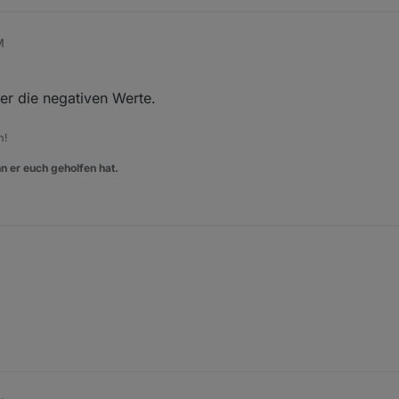
M
r die negativen Werte.
m!
n er euch geholfen hat.