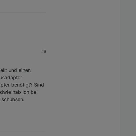
#9
llt und einen
usadapter
pter benötigt? Sind
ndwie hab ich bei
g schubsen.