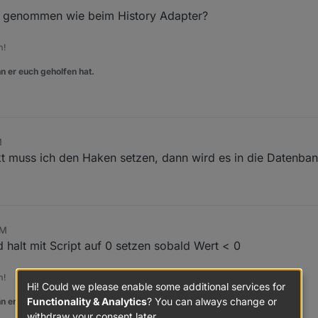
t genommen wie beim History Adapter?
m!
n er euch geholfen hat.
M
kt muss ich den Haken setzen, dann wird es in die Datenba
PM
halt mit Script auf 0 setzen sobald Wert < 0
m!
Hi! Could we please enable some additional services for
Functionality & Analytics
? You can always change or
n er euch geholfen hat.
withdraw your consent later.