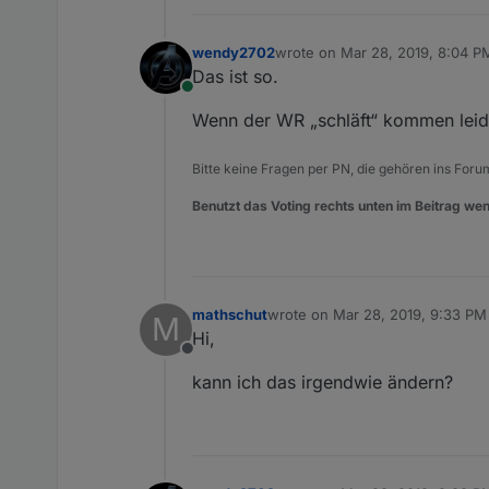
wendy2702
wrote on
Mar 28, 2019, 8:04 P
last edited by
Das ist so.
Online
Wenn der WR „schläft“ kommen leide
Bitte keine Fragen per PN, die gehören ins Foru
Benutzt das Voting rechts unten im Beitrag wen
mathschut
wrote on
Mar 28, 2019, 9:33 PM
M
last edited by
Hi,
Offline
kann ich das irgendwie ändern?