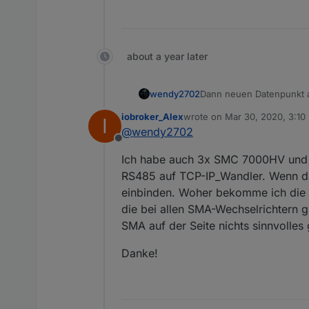
about a year later
wendy2702
Dann neuen Datenpunkt an
iobroker_Alex
wrote on
Mar 30, 2020, 3:10
I
last edited by
@
wendy2702
Offline
Ich habe auch 3x SMC 7000HV und 2
RS485 auf TCP-IP_Wandler. Wenn da
einbinden. Woher bekomme ich die 
die bei allen SMA-Wechselrichtern g
SMA auf der Seite nichts sinnvolles 
Danke!