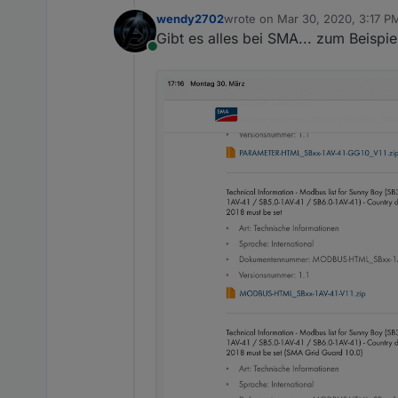
wendy2702
wrote on
Mar 30, 2020, 3:17 P
last edited by wendy2702
Mar 
Gibt es alles bei SMA... zum Beispi
Online