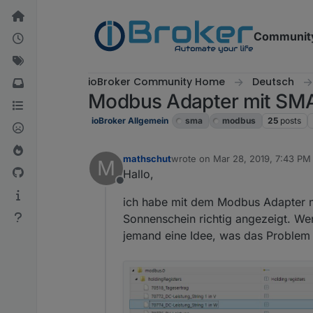
Skip to content
Communit
ioBroker Community Home
Deutsch
Modbus Adapter mit SMA
ioBroker Allgemein
sma
modbus
25
posts
mathschut
wrote on
Mar 28, 2019, 7:43 PM
M
last edited by
Hallo,
Offline
ich habe mit dem Modbus Adapter 
Sonnenschein richtig angezeigt. We
jemand eine Idee, was das Problem 