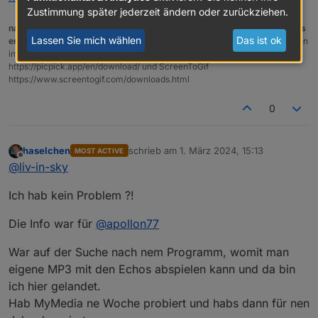
Blockly ist zur Probe auch gesetzt. Macht keinen
Zustimmung später jederzeit ändern oder zurückziehen.
Unterschied.
nach einem gelösten Thread wäre es sinnvoll dies in der Überschrift des
Benutzt noch evtl. jemand diesen Skill und hat ne
Lassen Sie mich wählen
Das ist ok
ersten Posts einzutragen [gelöst]-...
Bitte benutzt das Voting rechts unten
Idee?!
im Beitrag wenn er euch geholfen hat.
Forum-Tools:
PicPick
https://picpick.app/en/download/ und ScreenToGif
https://www.screentogif.com/downloads.html
0
haselchen
schrieb am
1. März 2024, 15:13
MOST ACTIVE
zuletzt editiert von
Offline
@
liv-in-sky
Ich hab kein Problem ?!
Die Info war für
@
apollon77
War auf der Suche nach nem Programm, womit man
eigene MP3 mit den Echos abspielen kann und da bin
ich hier gelandet.
Hab MyMedia ne Woche probiert und habs dann für nen