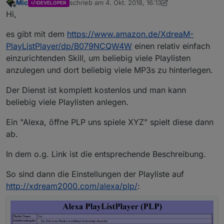
Mic
schrieb am
4. Okt. 2018, 16:13
DEVELOPER
zuletzt editiert von Jey Cee
4. Sept. 2019, 19:01
Offline
Hi,
es gibt mit dem
https://www.amazon.de/XdreaM-
PlayListPlayer/dp/B079NCQW4W
einen relativ einfach
einzurichtenden Skill, um beliebig viele Playlisten
anzulegen und dort beliebig viele MP3s zu hinterlegen.
Der Dienst ist komplett kostenlos und man kann
beliebig viele Playlisten anlegen.
Ein "Alexa, öffne PLP uns spiele XYZ" spielt diese dann
ab.
In dem o.g. Link ist die entsprechende Beschreibung.
So sind dann die Einstellungen der Playliste auf
http://xdream2000.com/alexa/plp/
: