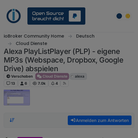
Weiter zum Inhalt
ioBroker Community Home
Deutsch
Cloud Dienste
Alexa PlayListPlayer (PLP) - eigene
MP3s (Webspace, Dropbox, Google
Drive) abspielen
Verschoben
Cloud Dienste
alexa
13
6
7.0k
4
Anmelden zum Antworten