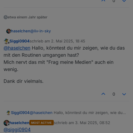
0
Medien" umgehen.
etwa einem Jahr später
@
liv-in-sky
haselchen
Siggi0904
schrieb am
2. Mai 2025, 18:45
Ich hab kein Problem ?!
zuletzt editiert von
Offline
@
haselchen
Hallo, könntest du mir zeigen, wie du das
Die Info war für
@
apollon77
mit den Routinen umgangen hast?
Mich nervt das mit "Frag meine Medien" auch ein
War auf der Suche nach nem Programm, womit man
wenig.
eigene MP3 mit den Echos abspielen kann und da
bin ich hier gelandet.
Dank dir vielmals.
Hab MyMedia ne Woche probiert und habs dann für
nen Jahr abonniert.
Über Routinen kann man dieses "frag meine
0
Medien" umgehen.
@
haselchen
Hallo, könntest du mir zeigen, wie du
Siggi0904
das mit den Routinen umgangen hast?
haselchen
schrieb am
3. Mai 2025, 08:52
MOST ACTIVE
Mich nervt das mit "Frag meine Medien" auch ein
Dank dir vielmals.
zuletzt editiert von
Offline
@
siggi0904
wenig.