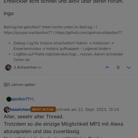
Entwickler echt schnell und aktiv über deren Forum.
Ingo
Beitrag hat geholfen? Votet rechts unten im Beitrag :-)
https://paypal.me/Apollon77 / https://github.com/sponsors/Apollon77
Debug-Log für Instanz einschalten? Admin -> Instanzen ->
Expertenmodus -> Instanz aufklappen - Loglevel ändern
Logfiles auf Platte /opt/iobroker/log/… nutzen, Admin schneidet
Zeilen ab
2 Antworten
0
5 Jahren später
Hi,
apollon77
haselchen
schrieb am
22. Sept. 2023, 13:24
MOST ACTIVE
ich nutze auch MyMedia und bin begeistert. Ja
zuletzt editiert von
Offline
Alter, seeehr alter Thread.
"sage meine Medien" ist etwas nervig lang, aber das
ist bei allen "Custom Skills" so.
Wiedergabe auf einem anderen als dem
Trotzdem so die einzige Möglichkeit MP3 mit Alexa
angesprochenen gerät oder allgemein Multiroom
abzuspielen und das zuverlässig.
geht aktuell für keinen Skill, da Amazon das (noch?)
My Media spielt das ganze intern in deinem