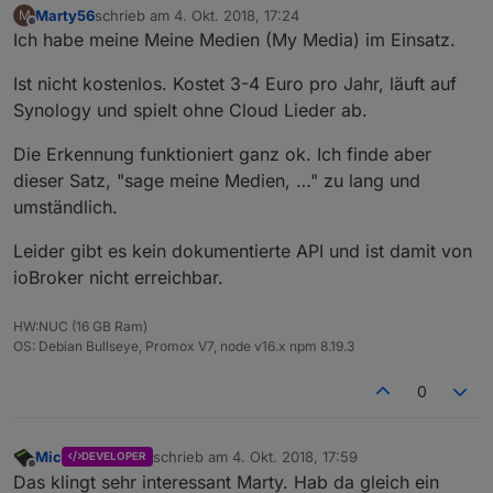
Marty56
schrieb am
4. Okt. 2018, 17:24
M
zuletzt editiert von
Offline
Ich habe meine Meine Medien (My Media) im Einsatz.
Ist nicht kostenlos. Kostet 3-4 Euro pro Jahr, läuft auf
Synology und spielt ohne Cloud Lieder ab.
Die Erkennung funktioniert ganz ok. Ich finde aber
dieser Satz, "sage meine Medien, …" zu lang und
umständlich.
Leider gibt es kein dokumentierte API und ist damit von
ioBroker nicht erreichbar.
HW:NUC (16 GB Ram)
OS: Debian Bullseye, Promox V7, node v16.x npm 8.19.3
0
Mic
schrieb am
4. Okt. 2018, 17:59
DEVELOPER
zuletzt editiert von
Offline
Das klingt sehr interessant Marty. Hab da gleich ein