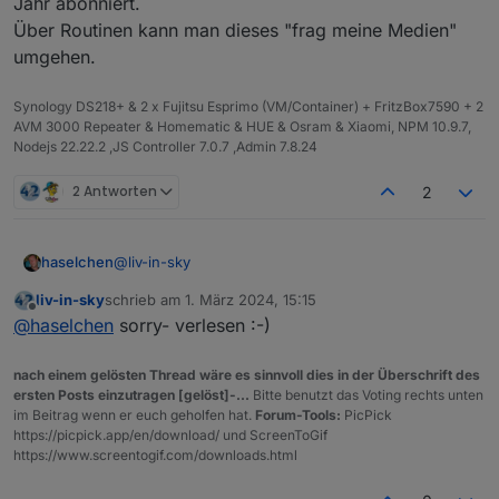
Jahr abonniert.
Über Routinen kann man dieses "frag meine Medien"
umgehen.
Synology DS218+ & 2 x Fujitsu Esprimo (VM/Container) + FritzBox7590 + 2
AVM 3000 Repeater & Homematic & HUE & Osram & Xiaomi, NPM 10.9.7,
Nodejs 22.22.2 ,JS Controller 7.0.7 ,Admin 7.8.24
2 Antworten
2
@
liv-in-sky
haselchen
liv-in-sky
schrieb am
1. März 2024, 15:15
Ich hab kein Problem ?!
zuletzt editiert von
Offline
@
haselchen
sorry- verlesen :-)
Die Info war für
@
apollon77
nach einem gelösten Thread wäre es sinnvoll dies in der Überschrift des
War auf der Suche nach nem Programm, womit man
ersten Posts einzutragen [gelöst]-...
Bitte benutzt das Voting rechts unten
eigene MP3 mit den Echos abspielen kann und da
im Beitrag wenn er euch geholfen hat.
Forum-Tools:
PicPick
bin ich hier gelandet.
https://picpick.app/en/download/ und ScreenToGif
Hab MyMedia ne Woche probiert und habs dann für
https://www.screentogif.com/downloads.html
nen Jahr abonniert.
Über Routinen kann man dieses "frag meine