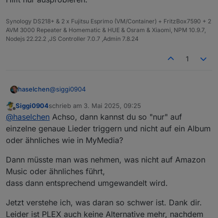
Synology DS218+ & 2 x Fujitsu Esprimo (VM/Container) + FritzBox7590 + 2
AVM 3000 Repeater & Homematic & HUE & Osram & Xiaomi, NPM 10.9.7,
Nodejs 22.22.2 ,JS Controller 7.0.7 ,Admin 7.8.24
1
@
siggi0904
haselchen
Siggi0904
schrieb am
3. Mai 2025, 09:25
So einfach ist/war es nicht, dass nach eigenem
zuletzt editiert von
Offline
@
haselchen
Achso, dann kannst du so "nur" auf
Belieben einzurichten.
Alexas Wunsch, dem Sprechenden es Recht zu
einzelne genaue Lieder triggern und nicht auf ein Album
machen , ist einfach zu groß.
oder ähnliches wie in MyMedia?
Damit meine ich das Triggerwort.
Auf das komme ich später noch zu sprechen.
Dann müsste man was nehmen, was nicht auf Amazon
Ich habe erstmal nen Blockly gebaut.
Music oder ähnliches führt,
dass dann entsprechend umgewandelt wird.
Ich trigger auf den summary Datenpunkt im Alexa
Ordner.
Jetzt verstehe ich, was daran so schwer ist. Dank dir.
Serial Number ist der Echo, zu dem ich spreche.
Dann richtet man in der Alexa App eine Routine ein.
Und nun kommen wir zum Triggerwort oder
Auch wieder einen Namen wählen, der einen
Leider ist PLEX auch keine Alternative mehr, nachdem