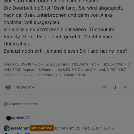
Nun stört mich doch eine klitzkleine Sache.
nicht anbietet. Der Skill hat keine Möglichkeit das
Netzwerk ab. Der Server wo es installiert ist muss
Die Doorbell.mp3 ist 10sek lang. Sie wird abgespielt,
weiterzugeben. Damit Amazon-Limitierung :-(
mit zwei Ports von den Echos aus intern erreichbar
Per Alexa2 müsste auch mindestens "Weiter",
sein und darüber läuft das. Der Skill redet quaso bei
"Zurück" und so funktionieren weil es dann eine
nach ca. 5sek unterbrochen und dann von Alexa
Suchanfragen (über Coud) mit deiner MyMedia-
"normale "Playlist ist die gespielt wird.
Die MyMedia Web-UI ist auch gut und da kann man
nochmal voll ausgespielt.
Installation und gibt die Anfrage weiter und bekommt
noch einiges Tunen und bei Ideen sind die
Ich weiss ums Verrecken nicht wieso. Timeout im
die Playlist mit den "lokalen URLs" quasi zurück. Das
MyMedia-Entwickler echt schnell und aktiv über
Ingo
Blockly ist zur Probe auch gesetzt. Macht keinen
Abspielen der Musik erfolgt dann intern.
deren Forum.
Unterschied.
Benutzt noch evtl. jemand diesen Skill und hat ne Idee?!
Synology DS218+ & 2 x Fujitsu Esprimo (VM/Container) + FritzBox7590 + 2
AVM 3000 Repeater & Homematic & HUE & Osram & Xiaomi, NPM 10.9.7,
Nodejs 22.22.2 ,JS Controller 7.0.7 ,Admin 7.8.24
1 Antwort
0
5 Monaten später
Hi,
apollon77
haselchen
schrieb am
29. Feb. 2024, 23:16
MOST ACTIVE
ich nutze auch MyMedia und bin begeistert. Ja
zuletzt editiert von
Offline