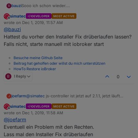
Sooo ich schon wieder.
bauzi
B
Ich habe jetzt das Update auf das neue System
simatec
DEVELOPER
MOST ACTIVE
aufgespielt.
System hat sich ausgeloggt. soweit gut.
Offline
wrote on
Dec 1, 2019, 11:57 AM
Nun komme ich nicht mehr auf den ioBroker.
last edited by
@
bauzi
IP Adresse im Router geprüft. Stimmt noch.
Wie lange dauert es bis der ioBroker wieder erreichbar
ist? Sind jetzt ca. 15 min vergangen.
Hattest du vorher den Installer Fix drüberlaufen lassen?
Soll ich den ioBroker mal manuell über Konsole starten?
Falls nicht, starte manuell mit iobroker start
Besuche meine Github Seite
Beitrag hat geholfen oder willst du mich unterstützen
HowTo Restore ioBroker
B
1 Reply
0
@
simatec
js-controller ist jetzt auf 2.1.1, jetzt läuft
joefarm
J
iobroker-backup zumindest los:
simatec
DEVELOPER
MOST ACTIVE
[DEBUG] [minimal] - host.FS01 10416 states saved
[DEBUG] [minimal] - host.FS01 13568 objects saved
Offline
wrote on
Dec 1, 2019, 11:58 AM
last edited by
@
joefarm
Dann wieder das gleiche Verhalten: backup hängt, Last
geht hoch, nach ein paar Minuten startet iobroker neu.
Eventuell ein Problem mit den Rechten.
In backups wird nichts angelegt.
Lass mal den Installer Fix drüberlaufen