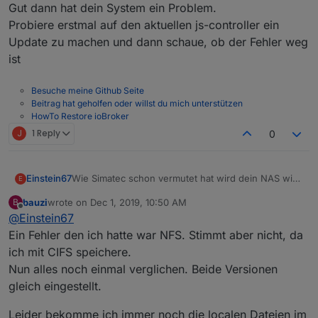
keinerlei Ausgabe, beendet sich aber auch nicht,
Gut dann hat dein System ein Problem.
sondern hängt dann einfach rum. Nur durch ein ^C
Probiere erstmal auf den aktuellen js-controller ein
oder kill wegzubekommen.
Update zu machen und dann schaue, ob der Fehler weg
ist
Besuche meine Github Seite
Beitrag hat geholfen oder willst du mich unterstützen
HowTo Restore ioBroker
J
1 Reply
0
Wie Simatec schon vermutet hat wird dein NAS wird
Einstein67
E
nicht gemountet.
bauzi
wrote on
Dec 1, 2019, 10:50 AM
B
Hast du auf beiden Systemen die gleichen
last edited by
Offline
@
Einstein67
Einstellungen im BackitUp Adapter?
Ein Fehler den ich hatte war NFS. Stimmt aber nicht, da
ich mit CIFS speichere.
Nun alles noch einmal verglichen. Beide Versionen
gleich eingestellt.
Leider bekomme ich immer noch die localen Dateien im