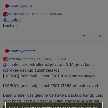
simatec
@
bauzi
Dann wie
@
Einstein67
und ich schon geschrieben
bauzi
wrote on
Dec 1, 2019, 11:10 AM
B
haben, root mount aktivieren und schauen, dass auf
last edited by
Offline
@
simatec
dem NAS alle Rechte passen
Danke!!
0
simatec
@
joefarm
Gut dann hat dein System ein Problem.
joefarm
wrote on
Dec 1, 2019, 11:20 AM
J
Probiere erstmal auf den aktuellen js-controller ein
last edited by
Offline
@
simatec
js-controller ist jetzt auf 2.1.1, jetzt läuft
Update zu machen und dann schaue, ob der Fehler
weg ist
iobroker-backup zumindest los:
[DEBUG] [minimal] - host.FS01 10416 states saved
[DEBUG] [minimal] - host.FS01 13568 objects saved
Dann wieder das gleiche Verhalten: backup hängt, Last
geht hoch, nach ein paar Minuten startet iobroker neu.
In backups wird nichts angelegt.
Hi! Could we please enable some additional services for