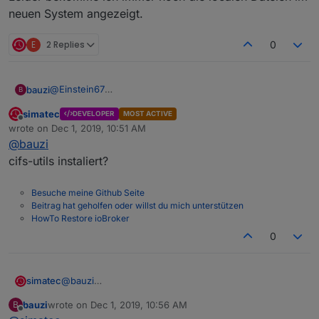
neuen System angezeigt.
E
2 Replies
0
@
Einstein67
bauzi
B
Ein Fehler den ich hatte war NFS. Stimmt aber nicht, da
simatec
DEVELOPER
MOST ACTIVE
ich mit CIFS speichere.
Leider bekomme ich immer noch die localen Dateien im
Offline
wrote on
Dec 1, 2019, 10:51 AM
Nun alles noch einmal verglichen. Beide Versionen
neuen System angezeigt.
last edited by
@
bauzi
gleich eingestellt.
cifs-utils instaliert?
Besuche meine Github Seite
Beitrag hat geholfen oder willst du mich unterstützen
HowTo Restore ioBroker
0
simatec
@
bauzi
cifs-utils instaliert?
bauzi
wrote on
Dec 1, 2019, 10:56 AM
B
last edited by
Offline