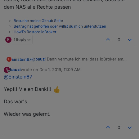
Installationsroutine mittlerweile behoben?
dem NAS alle Rechte passen
Besuche meine Github Seite
Beitrag hat geholfen oder willst du mich unterstützen
HowTo Restore ioBroker
B
1 Reply
0
@
bauzi
Dann vermute ich mal dass ioBroker am
Einstein67
E
Raspi als Root (Fertiges Image) installiert ist und in
bauzi
wrote on
Dec 1, 2019, 11:09 AM
B
der VM (Install mit neuer Script Methode) als User.
Mach dem Haken bei "Mount als Root" und versuch
last edited by
Offline
@
Einstein67
es nochmal.
Yep!!! Vielen Dank!!!
Das war's.
Wieder was gelernt.
0