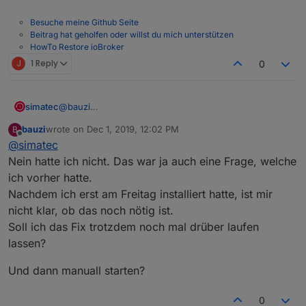
Besuche meine Github Seite
Beitrag hat geholfen oder willst du mich unterstützen
HowTo Restore ioBroker
J
1 Reply
0
simatec
@
bauzi
Hattest du vorher den Installer Fix drüberlaufen
bauzi
wrote on
Dec 1, 2019, 12:02 PM
B
lassen?
last edited by
Offline
@
simatec
Falls nicht, starte manuell mit iobroker start
Nein hatte ich nicht. Das war ja auch eine Frage, welche
ich vorher hatte.
Nachdem ich erst am Freitag installiert hatte, ist mir
nicht klar, ob das noch nötig ist.
Soll ich das Fix trotzdem noch mal drüber laufen
lassen?
Und dann manuall starten?
0