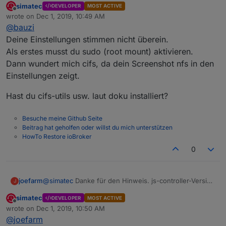
simatec
DEVELOPER
MOST ACTIVE
Ok hier mal das Foto vom Log.
Offline
wrote on
Dec 1, 2019, 10:49 AM
last edited by
@
bauzi
Deine Einstellungen stimmen nicht überein.
Als erstes musst du sudo (root mount) aktivieren.
Dann wundert mich cifs, da dein Screenshot nfs in den
Einstellungen zeigt.
Hast du cifs-utils usw. laut doku installiert?
Besuche meine Github Seite
Beitrag hat geholfen oder willst du mich unterstützen
HowTo Restore ioBroker
0
joefarm
@
simatec
Danke für den Hinweis. js-controller-Version
J
ist 1.5.14. Wenn ich den backup starte, schießt die Last
simatec
DEVELOPER
MOST ACTIVE
auf dem Rechner (Debian Linux auf i3) auf über 20
Offline
wrote on
Dec 1, 2019, 10:50 AM
hoch, dann macht iobroker von selbst einen Restart.
last edited by
@
joefarm
iobroker backup auf der Kommandozeile liefert