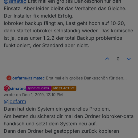
@
simatec
Erst mal ein großes Dankeschön für den
Einsatz. Aber leider bleibt das Verhalten das Gleiche.
Der Installer-fix meldet Erfolg.
Iobroker backup fängt an, Last geht hoch auf 10-20,
dann startet iobroker selbständig wieder. Das komische
ist ja, dass unter 1.2.2 der total Backup problemlos
funktioniert, der Standard aber nicht.
0
joefarm
@
simatec
Erst mal ein großes Dankeschön für den
J
Einsatz. Aber leider bleibt das Verhalten das Gleiche.
simatec
DEVELOPER
MOST ACTIVE
Der Installer-fix meldet Erfolg.
Offline
wrote on
Dec 1, 2019, 12:10 PM
Iobroker backup fängt an, Last geht hoch auf 10-20,
last edited by
@
joefarm
dann startet iobroker selbständig wieder. Das
komische ist ja, dass unter 1.2.2 der total Backup
Dann hat dein System ein generelles Problem.
problemlos funktioniert, der Standard aber nicht.
Am besten du sicherst dir mal den Ordner iobroker-data
händisch und setzt dein System neu auf.
Dann den Ordner bei gestoppten zurück kopieren