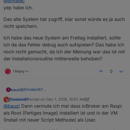
@
simatec
yep habe ich.
Das alte System hat zugriff, klar sonst würde es ja auch
nicht speichern.
Ich habe das neue System am Freitag installiert, sollte
ich da das Fehler debug auch aufspielen? Das habe ich
noch nicht gemacht, da ich der Meinung war das ist mit
der Installationsroutine mittlerweile behoben?
1 Reply
0
@
Einstein67
bauzi
B
Ein Fehler den ich hatte war NFS. Stimmt aber nicht, da
Einstein67
wrote on
Dec 1, 2019, 10:57 AM
E
ich mit CIFS speichere.
Leider bekomme ich immer noch die localen Dateien im
last edited by Einstein67
Dec 1, 2019, 11:57 AM
Offline
@
bauzi
Dann vermute ich mal dass ioBroker am Raspi
Nun alles noch einmal verglichen. Beide Versionen
neuen System angezeigt.
gleich eingestellt.
als Root (Fertiges Image) installiert ist und in der VM
(Install mit neuer Script Methode) als User.