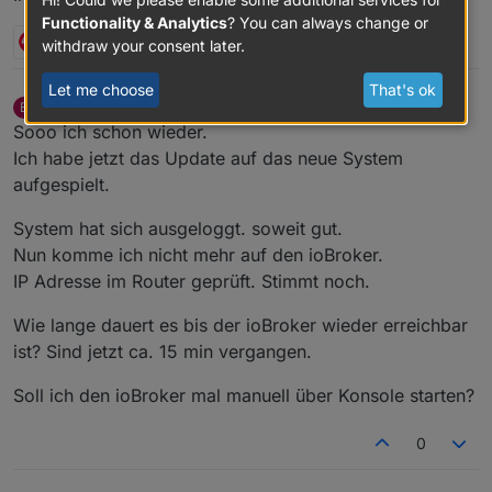
Functionality & Analytics
? You can always change or
1 Reply
0
withdraw your consent later.
Let me choose
That's ok
bauzi
wrote on
Dec 1, 2019, 11:38 AM
B
last edited by
Offline
Sooo ich schon wieder.
Ich habe jetzt das Update auf das neue System
aufgespielt.
System hat sich ausgeloggt. soweit gut.
Nun komme ich nicht mehr auf den ioBroker.
IP Adresse im Router geprüft. Stimmt noch.
Wie lange dauert es bis der ioBroker wieder erreichbar
ist? Sind jetzt ca. 15 min vergangen.
Soll ich den ioBroker mal manuell über Konsole starten?
0