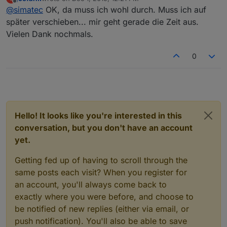
Am besten du sicherst dir mal den Ordner iobroker-
last edited by
Offline
@
simatec
OK, da muss ich wohl durch. Muss ich auf
data händisch und setzt dein System neu auf.
Dann den Ordner bei gestoppten zurück kopieren
später verschieben... mir geht gerade die Zeit aus.
Vielen Dank nochmals.
0
Hello! It looks like you're interested in this
conversation, but you don't have an account
yet.
Getting fed up of having to scroll through the
same posts each visit? When you register for
an account, you'll always come back to
exactly where you were before, and choose to
be notified of new replies (either via email, or
push notification). You'll also be able to save