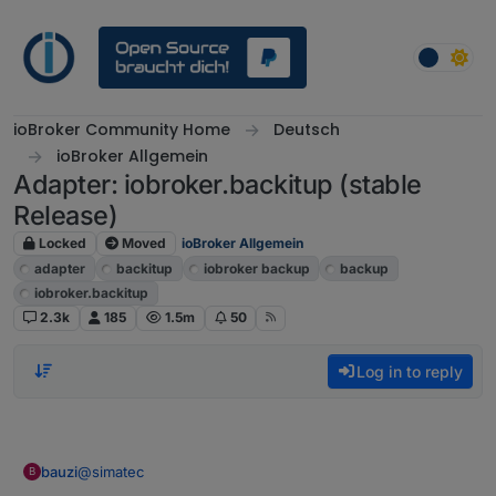
Skip to content
ioBroker Community Home
Deutsch
ioBroker Allgemein
Adapter: iobroker.backitup (stable
Release)
Locked
Moved
ioBroker Allgemein
adapter
backitup
iobroker backup
backup
iobroker.backitup
2.3k
185
1.5m
50
Log in to reply
@
simatec
bauzi
B