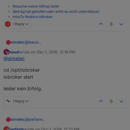
Besuche meine Github Seite
Beitrag hat geholfen oder willst du mich unterstützen
HowTo Restore ioBroker
J
1 Reply
0
simatec
@
bauzi
Nein starte einfach manuell.
bauzi
wrote on
Dec 1, 2019, 12:19 PM
B
Den Fix kannst du später noch machen.
last edited by
Offline
@
simatec
Schaue dann im Log ... so nach und nach werden alle
Adapter installiert
cd /opt/iobroker
iobroker start
leider kein Erfolg.
1 Reply
0
simatec
@
joefarm
Dann hat dein System ein generelles Problem.
joefarm
wrote on
Dec 1, 2019, 12:21 PM
J