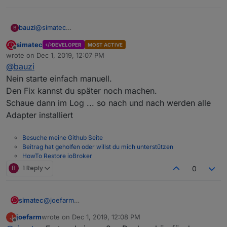
@
simatec
bauzi
B
Nein hatte ich nicht. Das war ja auch eine Frage, welche
simatec
DEVELOPER
MOST ACTIVE
ich vorher hatte.
Und dann manuall starten?
Offline
wrote on
Dec 1, 2019, 12:07 PM
Nachdem ich erst am Freitag installiert hatte, ist mir nicht
last edited by
@
bauzi
klar, ob das noch nötig ist.
Soll ich das Fix trotzdem noch mal drüber laufen lassen?
Nein starte einfach manuell.
Den Fix kannst du später noch machen.
Schaue dann im Log ... so nach und nach werden alle
Adapter installiert
Besuche meine Github Seite
Beitrag hat geholfen oder willst du mich unterstützen
HowTo Restore ioBroker
B
1 Reply
0
simatec
@
joefarm
Eventuell ein Problem mit den Rechten.
joefarm
wrote on
Dec 1, 2019, 12:08 PM
J
Lass mal den Installer Fix drüberlaufen
last edited by
Offline