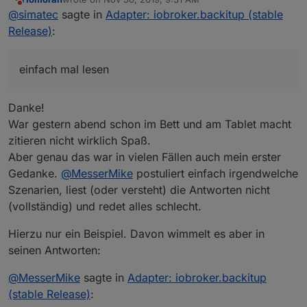
last edited by
Do not disturb
und was is nun genau der unterschied zu
@
simatec
sagte in
Adapter: iobroker.backitup (stable
komplett? warum ist die differenz SO gross und
Release)
:
Und genau das meine ich ... einfach mal lesen und
warum sind die ordner leer
auch die Readme vom Adapter lesen.
Die gleiche Frage wurde hier schon tausendendemale
einfach mal lesen
gestellt und speziell dir hab ich dieses in meiner
letzten Antwort an dich, bereits beantwortet.
Mensch nimm dir doch mal die Hilfen hier an.
Falsche Links nutzen, nicht die offizielle Doku und
Danke!
Readme von Adaptern nutzen, aber alles schlecht
Lies die Readme von Backitup und benutze die
War gestern abend schon im Bett und am Tablet macht
reden.
offizielle Doku von iobroker.
zitieren nicht wirklich Spaß.
Aber genau das war in vielen Fällen auch mein erster
Gedanke.
@
MesserMike
postuliert einfach irgendwelche
Szenarien, liest (oder versteht) die Antworten nicht
(vollständig) und redet alles schlecht.
Hierzu nur ein Beispiel. Davon wimmelt es aber in
seinen Antworten:
@
MesserMike
sagte in
Adapter: iobroker.backitup
(stable Release)
: