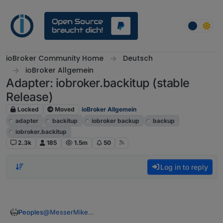
Skip to content
ioBroker Community Home
Deutsch
ioBroker Allgemein
Adapter: iobroker.backitup (stable
Release)
Locked
Moved
ioBroker Allgemein
adapter
backitup
iobroker backup
backup
iobroker.backitup
2.3k
185
1.5m
50
Log in to reply
@
MesserMike
Peoples
Wird schon starten!