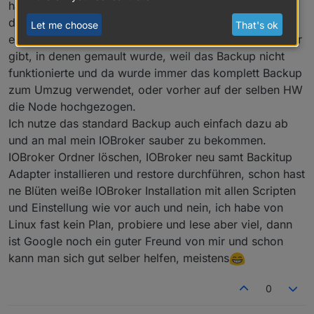
hast jetzt aber verstanden und auch den Grund warum
das komplett Backup nun endlich Geschichte ist? Ich
Let me choose
That's ok
erinnere mich nur ungern daran wie viel Threads es hier
gibt, in denen gemault wurde, weil das Backup nicht
funktionierte und da wurde immer das komplett Backup
zum Umzug verwendet, oder vorher auf der selben HW
die Node hochgezogen.
Ich nutze das standard Backup auch einfach dazu ab
und an mal mein IOBroker sauber zu bekommen.
IOBroker Ordner löschen, IOBroker neu samt Backitup
Adapter installieren und restore durchführen, schon hast
ne Blüten weiße IOBroker Installation mit allen Scripten
und Einstellung wie vor auch und nein, ich habe von
Linux fast kein Plan, probiere und lese aber viel, dann
ist Google noch ein guter Freund von mir und schon
kann man sich gut selber helfen, meistens
0