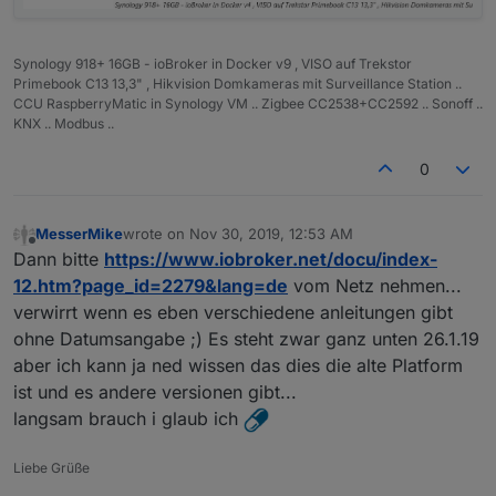
Synology 918+ 16GB - ioBroker in Docker v9 , VISO auf Trekstor
Primebook C13 13,3" , Hikvision Domkameras mit Surveillance Station ..
CCU RaspberryMatic in Synology VM .. Zigbee CC2538+CC2592 .. Sonoff ..
KNX .. Modbus ..
0
MesserMike
wrote on
Nov 30, 2019, 12:53 AM
last edited by
Offline
Dann bitte
https://www.iobroker.net/docu/index-
12.htm?page_id=2279&lang=de
vom Netz nehmen...
verwirrt wenn es eben verschiedene anleitungen gibt
ohne Datumsangabe ;) Es steht zwar ganz unten 26.1.19
aber ich kann ja ned wissen das dies die alte Platform
ist und es andere versionen gibt...
langsam brauch i glaub ich
Liebe Grüße