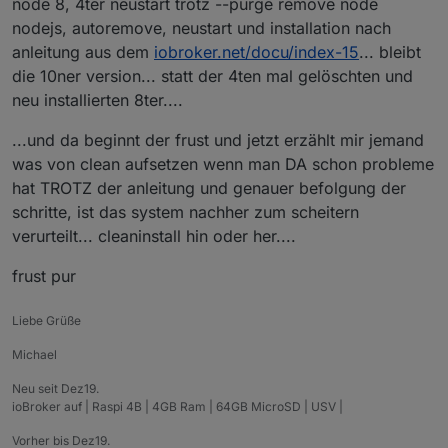
node 8, 4ter neustart trotz --purge remove node
nodejs, autoremove, neustart und installation nach
anleitung aus dem
iobroker.net/docu/index-15
... bleibt
die 10ner version... statt der 4ten mal gelöschten und
neu installierten 8ter....
...und da beginnt der frust und jetzt erzählt mir jemand
was von clean aufsetzen wenn man DA schon probleme
hat TROTZ der anleitung und genauer befolgung der
schritte, ist das system nachher zum scheitern
verurteilt... cleaninstall hin oder her....
frust pur
Liebe Grüße
Michael
Neu seit Dez19.
ioBroker auf | Raspi 4B | 4GB Ram | 64GB MicroSD | USV |
Vorher bis Dez19.