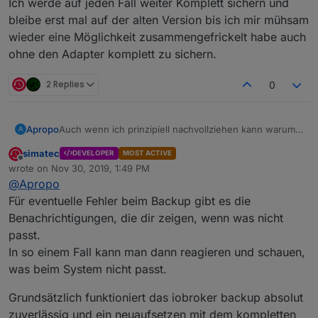
Ich werde auf jeden Fall weiter Komplett sichern und
bleibe erst mal auf der alten Version bis ich mir mühsam
wieder eine Möglichkeit zusammengefrickelt habe auch
ohne den Adapter komplett zu sichern.
2 Replies
0
Auch wenn ich prinzipiell nachvollziehen kann warum
Apropo
A
ihr das Komplettbackup rausgeschmissen habt...
simatec
DEVELOPER
MOST ACTIVE
Ich finde es schade. Ich hatte vor einiger Zeit das
Offline
wrote on
Nov 30, 2019, 1:49 PM
Problem, dass das Minimal Backup nicht richtig erstellt
last edited by
@
Apropo
wurde. Das hatte nichts mit dem Backitup Adapter zu
Ich werde auf jeden Fall weiter Komplett sichern und
tun, denn auf der Konsole hat iobroker backup auch
bleibe erst mal auf der alten Version bis ich mir
Für eventuelle Fehler beim Backup gibt es die
nicht funktioniert. Das Backup wurde zwar erstellt,
mühsam wieder eine Möglichkeit zusammengefrickelt
Benachrichtigungen, die dir zeigen, wenn was nicht
aber war unbrauchbar. Ich weiß nicht mehr genau
habe auch ohne den Adapter komplett zu sichern.
passt.
woran es gelegen hat. Irgendwo im System hatte sich
In so einem Fall kann man dann reagieren und schauen,
ein Fehler eingeschlichen. Aufgefallen war es mir erst
als ich das Backup brauchte, da das Backup ohne
was beim System nicht passt.
Fehlermeldung erstellt wurde, aber unbrauchbar war.
Jedenfalls war meine letzte Rettung das
Grundsätzlich funktioniert das iobroker backup absolut
Komplettbackup.
zuverlässig und ein neuaufsetzen mit dem kompletten