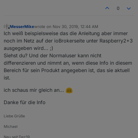
0
MesserMike
wrote on
Nov 30, 2019, 12:44 AM
last edited by
Offline
Ich weiß beispielsweise das die Anleitung aber immer
noch im Netz auf der ioBrokerseite unter Raspberry2+3
ausgegeben wird... ;)
Siehst du? Und der Normaluser kann nicht
differenzieren und nimmt an, wenn diese Info in diesem
Bereich für sein Produkt angegeben ist, das sie aktuell
ist.
ich schaus mir gleich an...
Danke für die Info
Liebe Grüße
Michael
Neu seit Dez19.