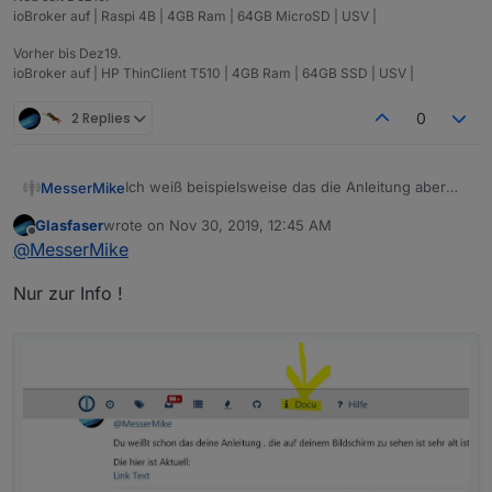
ioBroker auf | Raspi 4B | 4GB Ram | 64GB MicroSD | USV |
Vorher bis Dez19.
ioBroker auf | HP ThinClient T510 | 4GB Ram | 64GB SSD | USV |
2 Replies
0
Ich weiß beispielsweise das die Anleitung aber
MesserMike
immer noch im Netz auf der ioBrokerseite unter
Glasfaser
wrote on
Nov 30, 2019, 12:45 AM
Raspberry2+3 ausgegeben wird... ;)
ich schaus mir gleich an...
last edited by
Offline
@
MesserMike
Siehst du? Und der Normaluser kann nicht
differenzieren und nimmt an, wenn diese Info in
Danke für die Info
Nur zur Info !
diesem Bereich für sein Produkt angegeben ist,
das sie aktuell ist.