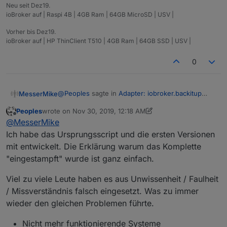
Neu seit Dez19.
ioBroker auf | Raspi 4B | 4GB Ram | 64GB MicroSD | USV |
Vorher bis Dez19.
ioBroker auf | HP ThinClient T510 | 4GB Ram | 64GB SSD | USV |
0
@
Peoples
sagte in
Adapter: iobroker.backitup
MesserMike
(stable Release)
:
Peoples
wrote on
Nov 30, 2019, 12:18 AM
last edited by Peoples
Nov 30, 2019, 1:20 AM
Offline
@
MesserMike
@
MesserMike
Wird schon starten!
Ich habe das Ursprungsscript und die ersten Versionen
Ja eh, aber ich wollte nur eine vernünftige
mit entwickelt. Die Erklärung warum das Komplette
erklärung haben, hab ich bis jetzt aber nicht von
Aber so bist du dir dann selbst wenigstens
"eingestampft" wurde ist ganz einfach.
denjenigen die es eigentlich programmieren...
sicher
hab am anfang schon geschrieben, soll ja kein
angriff sein, ich will nur erklärung hierzu... und
die sind dürftig
Viel zu viele Leute haben es aus Unwissenheit / Faulheit
/ Missverständnis falsch eingesetzt. Was zu immer
wieder den gleichen Problemen führte.
Nicht mehr funktionierende Systeme