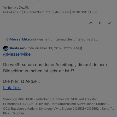
Vorher bis Dez19.
ioBroker auf | HP ThinClient T510 | 4GB Ram | 64GB SSD | USV |
0
und was is nun genau der unterschied zu
MesserMike
komplett? warum ist die differenz SO gross und
Glasfaser
wrote on
Nov 30, 2019, 12:39 AM
warum sind die ordner leer
so und schon gehts los.... installiert wird node 10
last edited by Glasfaser
Nov 30, 2019, 1:39 AM
Offline
@
MesserMike
statt node 8, 4ter neustart trotz --purge remove
node nodejs, autoremove, neustart und
...und da beginnt der frust und jetzt erzählt mir
Du weißt schon das deine Anleitung , die auf deinem
installation nach anleitung aus dem
jemand was von clean aufsetzen wenn man DA
iobroker.net/docu/index-15
... bleibt die 10ner
schon probleme hat TROTZ der anleitung und
frust pur
Bildschirm zu sehen ist sehr alt ist !?
version... statt der 4ten mal gelöschten und neu
genauer befolgung der schritte, ist das system
installierten 8ter....
nachher zum scheitern verurteilt... cleaninstall hin
Die hier ist Aktuell:
oder her....
Link Text
Synology 918+ 16GB - ioBroker in Docker v9 , VISO auf Trekstor
Primebook C13 13,3" , Hikvision Domkameras mit Surveillance Station ..
CCU RaspberryMatic in Synology VM .. Zigbee CC2538+CC2592 .. Sonoff ..
KNX .. Modbus ..