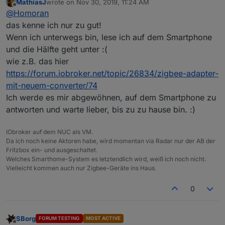
MathiasJ
wrote on
Nov 30, 2019, 11:24 AM
last edited by
Offline
einfach mal lesen
@
Homoran
das kenne ich nur zu gut!
Wenn ich unterwegs bin, lese ich auf dem Smartphone
Danke!
War gestern abend schon im Bett und am Tablet
und die Hälfte geht unter :(
macht zitieren nicht wirklich Spaß.
Hierzu nur ein Beispiel. Davon wimmelt es aber in
wie z.B. das hier
Aber genau das war in vielen Fällen auch mein erster
seinen Antworten:
https://forum.iobroker.net/topic/26834/zigbee-adapter-
Gedanke.
@
MesserMike
postuliert einfach
@
MesserMike
sagte in
Adapter: iobroker.backitup
mit-neuem-converter/74
irgendwelche Szenarien, liest (oder versteht) die
(stable Release)
:
Antworten nicht (vollständig) und redet alles
Ich werde es mir abgewöhnen, auf dem Smartphone zu
Kurze frage hierzu:
ZITAT -> Dazu werden alle
schlecht.
antworten und warte lieber, bis zu zu hause bin. :)
Userdaten, Skipte, VIS etc. gesichert.
Alle Einstellungen sind in der backup.json.
IObroker auf dem NUC als VM.
Wenn die EINSTELLUNGEN in der backup.json
Da ich noch keine Aktoren habe, wird momentan via Radar nur der AB der
gesichert sind, Skripte, VIS und Userdaten
Fritzbox ein- und ausgeschaltet.
gesichert werden sollen, wiso sind die Ordner
Welches Smarthome-System es letztendlich wird, weiß ich noch nicht.
LEER !!!
oder ist dies alles in der Backup.json?
Vielleicht kommen auch nur Zigbee-Geräte ins Haus.
0
SBorg
FORUM TESTING
MOST ACTIVE