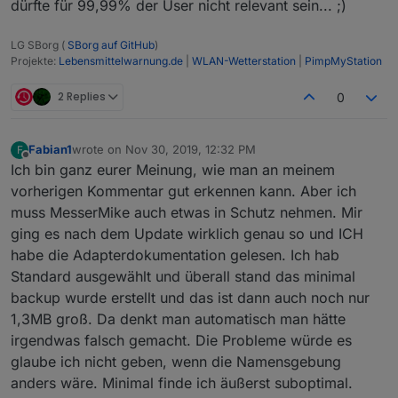
dürfte für 99,99% der User nicht relevant sein... ;)
LG SBorg (
SBorg auf GitHub
)
Projekte:
Lebensmittelwarnung.de
|
WLAN-Wetterstation
|
PimpMyStation
2 Replies
0
Fabian1
wrote on
Nov 30, 2019, 12:32 PM
F
last edited by
Offline
Ich bin ganz eurer Meinung, wie man an meinem
vorherigen Kommentar gut erkennen kann. Aber ich
muss MesserMike auch etwas in Schutz nehmen. Mir
ging es nach dem Update wirklich genau so und ICH
habe die Adapterdokumentation gelesen. Ich hab
Standard ausgewählt und überall stand das minimal
backup wurde erstellt und das ist dann auch noch nur
1,3MB groß. Da denkt man automatisch man hätte
irgendwas falsch gemacht. Die Probleme würde es
glaube ich nicht geben, wenn die Namensgebung
anders wäre. Minimal finde ich äußerst suboptimal.