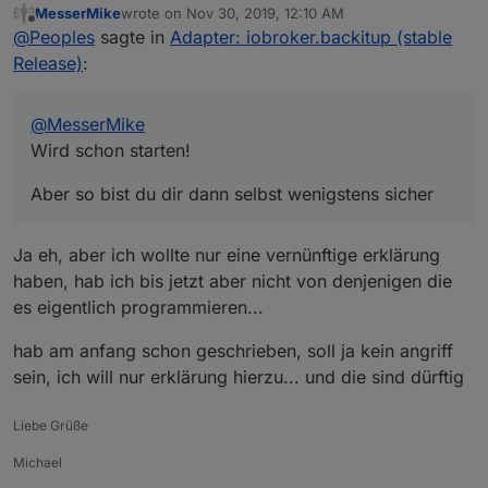
MesserMike
wrote on
Nov 30, 2019, 12:10 AM
Aber so bist du dir dann selbst wenigstens sicher
last edited by
Offline
@
Peoples
sagte in
Adapter: iobroker.backitup (stable
Release)
:
@
MesserMike
Wird schon starten!
Aber so bist du dir dann selbst wenigstens sicher
Ja eh, aber ich wollte nur eine vernünftige erklärung
haben, hab ich bis jetzt aber nicht von denjenigen die
es eigentlich programmieren...
hab am anfang schon geschrieben, soll ja kein angriff
sein, ich will nur erklärung hierzu... und die sind dürftig
Liebe Grüße
Michael