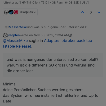
ioBroker auf | HP ThinClient T510 | 4GB Ram | 64GB SSD | USV |
3 Replies
0
und was is nun genau der unterschied zu
MesserMike
komplett? warum ist die differenz SO gross und
Peoples
wrote on
Nov 30, 2019, 12:34 AM
warum sind die ordner leer
so und schon gehts los.... installiert wird node 10
last edited by Peoples
Nov 30, 2019, 1:35 AM
Offline
@
MesserMike
sagte in
Adapter: iobroker.backitup
statt node 8, 4ter neustart trotz --purge remove
node nodejs, autoremove, neustart und
...und da beginnt der frust und jetzt erzählt mir
(stable Release)
:
installation nach anleitung aus dem
jemand was von clean aufsetzen wenn man DA
iobroker.net/docu/index-15
... bleibt die 10ner
schon probleme hat TROTZ der anleitung und
frust pur
version... statt der 4ten mal gelöschten und neu
genauer befolgung der schritte, ist das system
und was is nun genau der unterschied zu komplett?
installierten 8ter....
nachher zum scheitern verurteilt... cleaninstall hin
warum ist die differenz SO gross und warum sind
oder her....
die ordner leer
Minimal
deine Persönlichen Sachen werden gesichert
das System wird neu installiert ist fehlerfrei und Up to
Date