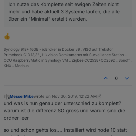
Ich nutze das Komplette seit ewigen Zeiten nicht
mehr und habe aktuell 3 Systeme laufen, die alle
über ein "Minimal" erstellt wurden.
Synology 918+ 16GB - ioBroker in Docker v9 , VISO auf Trekstor
Primebook C13 13,3" , Hikvision Domkameras mit Surveillance Station ..
CCU RaspberryMatic in Synology VM .. Zigbee CC2538+CC2592 .. Sonoff ..
KNX .. Modbus ..
0
MesserMike
wrote on
Nov 30, 2019, 12:22 AM
last edited by MesserMike
Nov 30, 2019, 1:32 AM
Offline
und was is nun genau der unterschied zu komplett?
warum ist die differenz SO gross und warum sind die
ordner leer
so und schon gehts los.... installiert wird node 10 statt