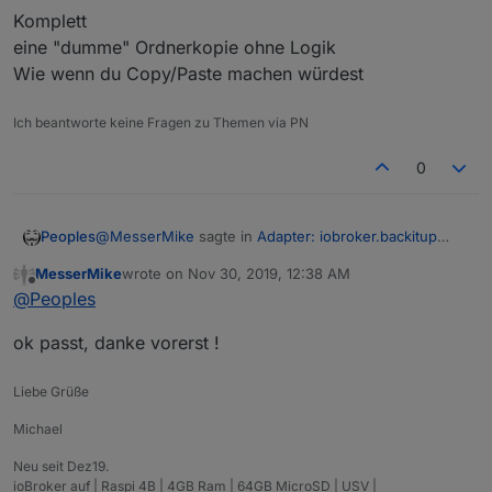
Komplett
eine "dumme" Ordnerkopie ohne Logik
Wie wenn du Copy/Paste machen würdest
Ich beantworte keine Fragen zu Themen via PN
0
@
MesserMike
sagte in
Adapter: iobroker.backitup
Peoples
(stable Release)
:
MesserMike
wrote on
Nov 30, 2019, 12:38 AM
last edited by
Offline
und was is nun genau der unterschied zu
@
Peoples
komplett? warum ist die differenz SO gross und
Minimal
warum sind die ordner leer
ok passt, danke vorerst !
deine Persönlichen Sachen werden gesichert
das System wird neu installiert ist fehlerfrei und Up to
Komplett
Liebe Grüße
Date
eine "dumme" Ordnerkopie ohne Logik
Wie wenn du Copy/Paste machen würdest
Michael
Neu seit Dez19.
ioBroker auf | Raspi 4B | 4GB Ram | 64GB MicroSD | USV |