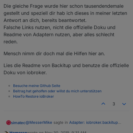
Die gleiche Frage wurde hier schon tausendendemale
gestellt und speziell dir hab ich dieses in meiner letzten
Antwort an dich, bereits beantwortet.
Falsche Links nutzen, nicht die offizielle Doku und
Readme von Adaptern nutzen, aber alles schlecht
reden.
Mensch nimm dir doch mal die Hilfen hier an.
Lies die Readme von Backitup und benutze die offizielle
Doku von iobroker.
Besuche meine Github Seite
Beitrag hat geholfen oder willst du mich unterstützen
HowTo Restore ioBroker
3
@
MesserMike
sagte in
Adapter: iobroker.backitup
simatec
(stable Release)
:
Homoran
wrote on
Nov 30, 2019, 9:31 AM