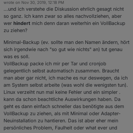
Offline
wrote on
Nov 30, 2019, 12:18 PM
last edited by
...und ich verstehe die Diskussion ehrlich gesagt nicht
so ganz. Ich kann zwar so alles nachvollziehen, aber
wer
hindert
mich denn daran weiterhin ein VollBackup
zu ziehen?
Minimal-Backup (ev. sollte man den Namen ändern, hört
sich irgendwie nach "so gut wie nichts" an) tut genau
was es soll.
VollBackup packe ich mir per Tar und cronjob
gelegentlich selbst automatisch zusammen. Braucht
man aber gar nicht, ich mache es nur deswegen, da ich
am System selbst arbeite (was wohl die wenigsten tun).
Linux verzeiht nun mal keine Fehler und ein simpler .
kann da schon beachtliche Auswirkungen haben. Da
geht es dann einfach schneller das benötigte aus dem
VollBackup zu ziehen, als mit Minimal oder Adapter-
Neuinstallation zu hantieren. Das ist aber eher mein
persönliches Problem, Faulheit oder what ever und