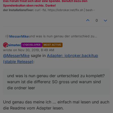
Das Forum freut sich über eine Spende. Benutzt dazu den
Spendenbutton oben rechts. Danke!
der Installationsfixer:
curl -fsL https://iobroker.net/fix.sh | bash -
0
und was is nun genau der unterschied zu
MesserMike
komplett? warum ist die differenz SO gross und
simatec
DEVELOPER
MOST ACTIVE
warum sind die ordner leer
so und schon gehts los.... installiert wird node 10
Offline
wrote on
Nov 30, 2019, 8:49 AM
statt node 8, 4ter neustart trotz --purge remove
last edited by
@
MesserMike
sagte in
Adapter: iobroker.backitup
node nodejs, autoremove, neustart und
...und da beginnt der frust und jetzt erzählt mir
installation nach anleitung aus dem
jemand was von clean aufsetzen wenn man DA
(stable Release)
:
iobroker.net/docu/index-15
... bleibt die 10ner
schon probleme hat TROTZ der anleitung und
frust pur
version... statt der 4ten mal gelöschten und neu
genauer befolgung der schritte, ist das system
installierten 8ter....
nachher zum scheitern verurteilt... cleaninstall hin
und was is nun genau der unterschied zu komplett?
oder her....
warum ist die differenz SO gross und warum sind
die ordner leer
Und genau das meine ich ... einfach mal lesen und auch
die Readme vom Adapter lesen.