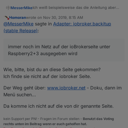
Ich weiß beispielsweise das die Anleitung aber
MesserMike
immer noch im Netz auf der ioBrokerseite unter
Homoran
wrote on
Nov 30, 2019, 8:15 AM
Raspberry2+3 ausgegeben wird... ;)
ich schaus mir gleich an...
last edited by
Do not disturb
@
MesserMike
sagte in
Adapter: iobroker.backitup
Siehst du? Und der Normaluser kann nicht
differenzieren und nimmt an, wenn diese Info in
(stable Release)
:
Danke für die Info
diesem Bereich für sein Produkt angegeben ist,
das sie aktuell ist.
immer noch im Netz auf der ioBrokerseite unter
Raspberry2+3 ausgegeben wird
Wie, bitte, bist du an diese Seite gekommen?
Ich finde sie nicht auf der iobroker Seite.
Der Weg geht über:
www.iobroker.net
- Doku, dann im
Menü suchen...
Da komme ich nicht auf die von dir genannte Seite.
kein Support per PN! - Fragen im Forum stellen -
Benutzt das Voting
rechts unten im Beitrag wenn er euch geholfen hat.