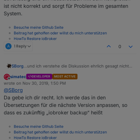
ist nicht korrekt und sorgt für Probleme im gesamten
System.
Besuche meine Github Seite
Beitrag hat geholfen oder willst du mich unterstützen
HowTo Restore ioBroker
A
1 Reply
0
...und ich verstehe die Diskussion ehrlich gesagt nicht
SBorg
so ganz. Ich kann zwar so alles nachvollziehen, aber
simatec
DEVELOPER
MOST ACTIVE
wer
hindert
mich denn daran weiterhin ein VollBackup
Minimal-Backup (ev. sollte man den Namen ändern, hört
Offline
wrote on
Nov 30, 2019, 1:50 PM
zu ziehen?
sich irgendwie nach "so gut wie nichts" an) tut genau
last edited by
@
SBorg
was es soll.
VollBackup packe ich mir per Tar und cronjob
Da gebe ich dir recht. Ich werde das in den
gelegentlich selbst automatisch zusammen. Braucht man
Übersetzungen für die nächste Version anpassen, so
aber gar nicht, ich mache es nur deswegen, da ich am
dass es zukünftig „iobroker backup“ heißt
System selbst arbeite (was wohl die wenigsten tun).
Linux verzeiht nun mal keine Fehler und ein simpler .
kann da schon beachtliche Auswirkungen haben. Da
Besuche meine Github Seite
geht es dann einfach schneller das benötigte aus dem
Beitrag hat geholfen oder willst du mich unterstützen
VollBackup zu ziehen, als mit Minimal oder Adapter-
HowTo Restore ioBroker