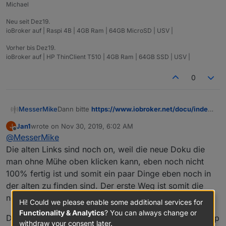
Michael
Neu seit Dez19.
ioBroker auf | Raspi 4B | 4GB Ram | 64GB MicroSD | USV |
Vorher bis Dez19.
ioBroker auf | HP ThinClient T510 | 4GB Ram | 64GB SSD | USV |
0
MesserMike
Dann bitte
https://www.iobroker.net/docu/index-
12.htm?page_id=2279&lang=de
vom Netz
Jan1
wrote on
Nov 30, 2019, 6:02 AM
J
nehmen... verwirrt wenn es eben verschiedene
last edited by
Offline
@
MesserMike
anleitungen gibt ohne Datumsangabe ;) Es steht
zwar ganz unten 26.1.19 aber ich kann ja ned
Die alten Links sind noch on, weil die neue Doku die
wissen das dies die alte Platform ist und es
man ohne Mühe oben klicken kann, eben noch nicht
andere versionen gibt...
100% fertig ist und somit ein paar Dinge eben noch in
langsam brauch i glaub ich
der alten zu finden sind. Der erste Weg ist somit die
neue und wenn da nix steht, in die alte.
Hi! Could we please enable some additional services for
Functionality & Analytics
? You can always change or
Den Unterschied zischen standard und komplett Backup
withdraw your consent later.