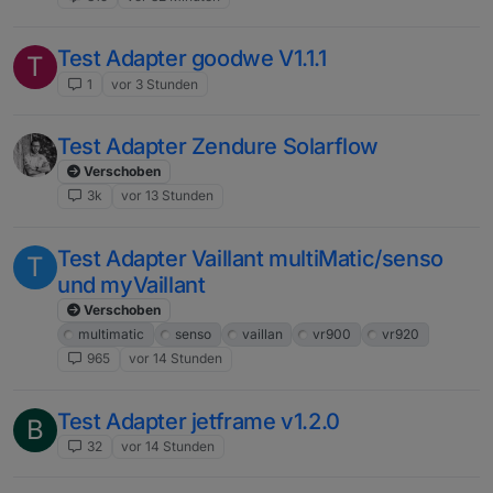
Test Adapter goodwe V1.1.1
T
1
vor 3 Stunden
Test Adapter Zendure Solarflow
Verschoben
3k
vor 13 Stunden
Test Adapter Vaillant multiMatic/senso
T
und myVaillant
Verschoben
multimatic
senso
vaillan
vr900
vr920
965
vor 14 Stunden
Test Adapter jetframe v1.2.0
B
32
vor 14 Stunden