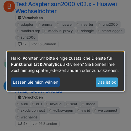
Test Adapter sun2000 v0.1.x - Huawei
B
Wechselrichter
Verschoben
adapter
emma
huawei
inverter
luna2000
modbus tcp
modbus-proxy
sdongle
smartlogger
sun2000
1k
vor 15 Stunden
Hallo! Könnten wir bitte einige zusätzliche Dienste für
Test Adapter Miner version v1.0.x Latest
Funktionalität & Analytics
aktivieren? Sie können Ihre
23
vor 16 Stunden
Zustimmung später jederzeit ändern oder zurückziehen.
Lassen Sie mich wählen
Das ist ok
Test Adapter VW Connect für VW, ID,
T
Audi, Seat, Skoda
Verschoben
audi
id.3
myaudi
seat
skoda
skoda connect
volkswagen
vw id
we connect
wecharge
4k
vor 16 Stunden