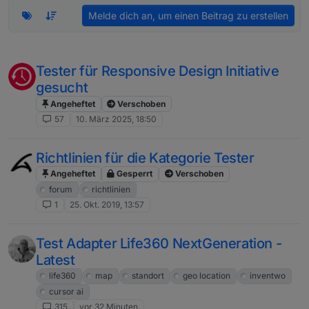
Melde dich an, um einen Beitrag zu erstellen
Tester für Responsive Design Initiative
gesucht
Angeheftet
Verschoben
57
10. März 2025, 18:50
Richtlinien für die Kategorie Tester
Angeheftet
Gesperrt
Verschoben
forum
richtlinien
1
25. Okt. 2019, 13:57
Test Adapter Life360 NextGeneration -
Latest
life360
map
standort
geo location
inventwo
cursor ai
315
vor 32 Minuten