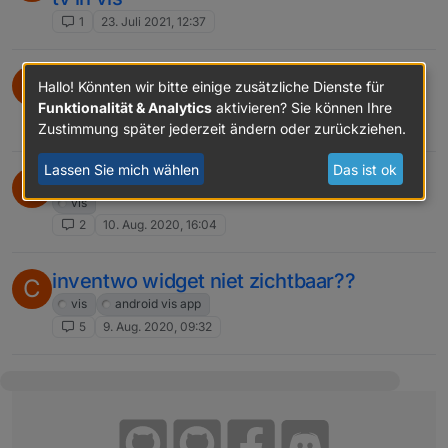
1
23. Juli 2021, 12:37
visualisatie wil niet opstarten
C
Hallo! Könnten wir bitte einige zusätzliche Dienste für
vis
Funktionalität & Analytics
aktivieren? Sie können Ihre
13
24. Aug. 2020, 09:39
Zustimmung später jederzeit ändern oder zurückziehen.
Lassen Sie mich wählen
Das ist ok
verwarming in vis maken
C
vis
2
10. Aug. 2020, 16:04
inventwo widget niet zichtbaar??
C
vis
android vis app
5
9. Aug. 2020, 09:32