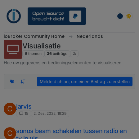
Weiter zum Inhalt
ioBroker Community Home
Nederlands
Visualisatie
5
themen
36
beiträge
Hoe uw gegevens en bedieningselementen te visualiseren
Melde dich an, um einen Beitrag zu erstellen
jarvis
C
15
2. Dez. 2022, 19:29
sonos beam schakelen tussen radio en
C
tv in vis