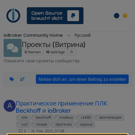
Weiter zum Inhalt
ioBroker Community Home
Русский
Проекты (Витрина)
3
themen
16
beiträge
Покажите свои проекты сообществу
Melde dich an, um einen Beitrag zu erstellen
Практическое применение ПЛК
A
Beckhoff и ioBroker
плк
beckhoff
modbus
rs485
вентиляция
co2
полив
протечка
охрана
2
15. Feb. 2021, 07:38