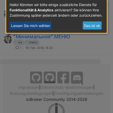
Hallo! Könnten wir bitte einige zusätzliche Dienste für
Music for Home
Funktionalität & Analytics
aktivieren? Sie können Ihre
Zustimmung später jederzeit ändern oder zurückziehen.
music sayit sonos
13
31. März 2019, 10:24
Lassen Sie mich wählen
Das ist ok
"Минимальное" МЕНЮ
vis
menu
1
19. Feb. 2019, 14:24
Community
Impressum
|
Datenschutz-Bestimmungen
|
Nutzungsbedingungen
|
Einwilligungseinstellungen
ioBroker Community 2014-2026